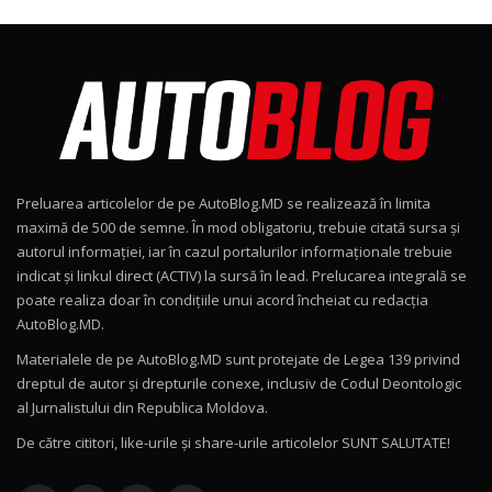
24:06
Noul Škoda Kodiaq RS / Test Drive
AutoBlog.MD în premieră națională
8
15:08
Noul Geely EX2 / Test Drive AutoBlog.MD
15:22
9
Preluarea articolelor de pe AutoBlog.MD se realizează în limita
Mercedes-AMG E 53 HYBRID 4MATIC+ / Test
maximă de 500 de semne. În mod obligatoriu, trebuie citată sursa și
Drive AutoBlog.MD
10
autorul informației, iar în cazul portalurilor informaționale trebuie
16:27
indicat și linkul direct (ACTIV) la sursă în lead. Prelucarea integrală se
poate realiza doar în condițiile unui acord încheiat cu redacţia
Noul Volvo ES90 / Test Drive AutoBlog.MD
AutoBlog.MD.
27:58
11
Materialele de pe AutoBlog.MD sunt protejate de Legea 139 privind
dreptul de autor și drepturile conexe, inclusiv de Codul Deontologic
Noul MG HS / Test Drive AutoBlog.MD
al Jurnalistului din Republica Moldova.
16:48
12
De către cititori, like-urile şi share-urile articolelor SUNT SALUTATE!
ROX 01: Test drive cu noul SUV chinezesc care