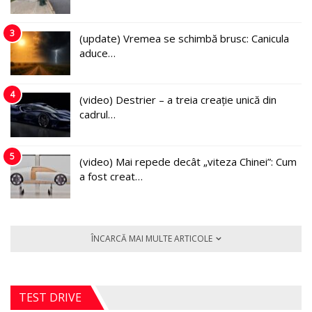
3
(update) Vremea se schimbă brusc: Canicula
aduce…
4
(video) Destrier – a treia creație unică din
cadrul…
5
(video) Mai repede decât „viteza Chinei”: Cum
a fost creat…
ÎNCARCĂ MAI MULTE ARTICOLE
TEST DRIVE