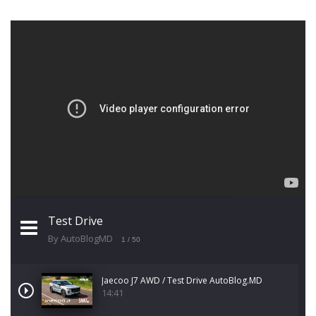
Test Drive
By AutoBlogMD
1
/ 50
Jaecoo J7 AWD / Test Drive AutoBlog.MD
14:41