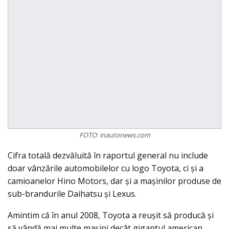
FOTO: inautonews.com
Cifra totală dezvăluită în raportul general nu include
doar vânzările automobilelor cu logo Toyota, ci şi a
camioanelor Hino Motors, dar şi a maşinilor produse de
sub-brandurile Daihatsu şi Lexus.
Amintim că în anul 2008, Toyota a reuşit să producă şi
să vândă mai multe maşini decât gigantul american