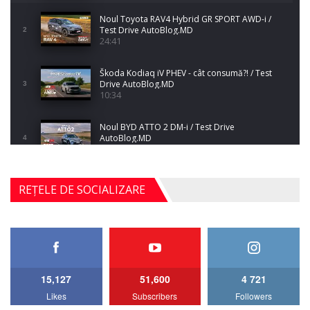
Noul Toyota RAV4 Hybrid GR SPORT AWD-i /
Test Drive AutoBlog.MD
2
24:41
Škoda Kodiaq iV PHEV - cât consumă?! / Test
Drive AutoBlog.MD
3
10:34
Noul BYD ATTO 2 DM-i / Test Drive
AutoBlog.MD
4
17:35
Noul Mercedes-Benz S-Class facelift (S 580
REȚELE DE SOCIALIZARE
4MATIC V223) / Test Drive AutoBlog.MD
5
27:33
HAVAL H5 / Test Drive AutoBlog.MD
11:58
6
15,127
51,600
4 721
Lotus Emira Turbo SE / Test Drive
Likes
Subscribers
Followers
AutoBlog.MD
7