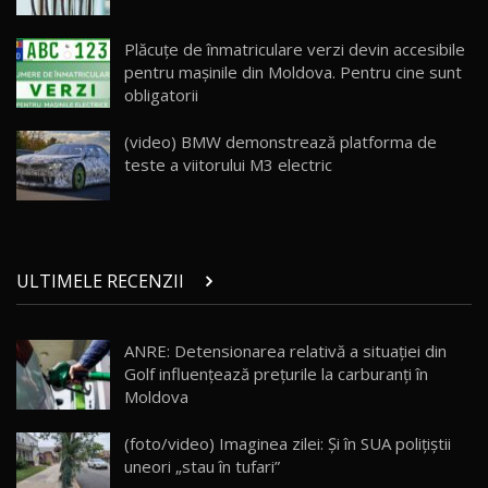
Land Rover Defender OCTA Edition One: Cel
Plăcuțe de înmatriculare verzi devin accesibile
mai Exclusiv și Puternic Defender Testat în
25
32:21
Moldova
pentru mașinile din Moldova. Pentru cine sunt
obligatorii
Porsche 911 Spirit 70 / Test Drive
AutoBlog.MD
26
(video) BMW demonstrează platforma de
10:57
teste a viitorului M3 electric
Test Drive: Noile modele FENDT! Cum e să
conduci un tractor?!
27
22:49
ULTIMELE RECENZII
Noul Geely Monjaro 2025! Mai ieftin și mai
dotat / Test Drive AutoBlog.MD
28
23:05
ANRE: Detensionarea relativă a situației din
Golf influențează prețurile la carburanți în
ZEEKR 9X - PRIMUL TEST DRIVE ÎN ROMÂNĂ!
CUM SE CONDUCE?
29
Moldova
33:40
(foto/video) Imaginea zilei: Și în SUA polițiștii
Primele impresii despre BYD Seal U DM-i,
uneori „stau în tufari”
Sealion 7 și Seal 5 DM-i / Test Drive
30