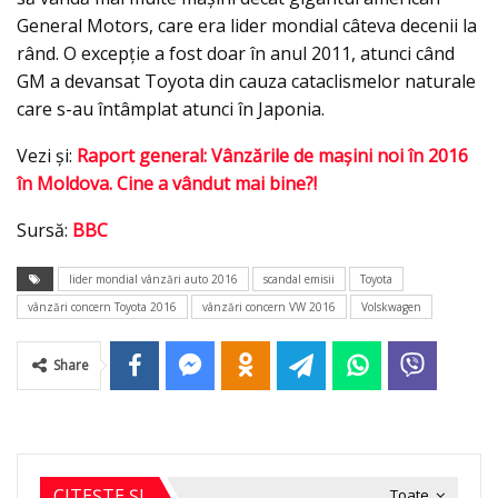
General Motors, care era lider mondial câteva decenii la
rând. O excepţie a fost doar în anul 2011, atunci când
GM a devansat Toyota din cauza cataclismelor naturale
care s-au întâmplat atunci în Japonia.
Vezi şi:
Raport general: Vânzările de mașini noi în 2016
în Moldova. Cine a vândut mai bine?!
Sursă:
BBC
lider mondial vânzări auto 2016
scandal emisii
Toyota
vânzări concern Toyota 2016
vânzări concern VW 2016
Volskwagen
Share
CITEȘTE ȘI
Toate