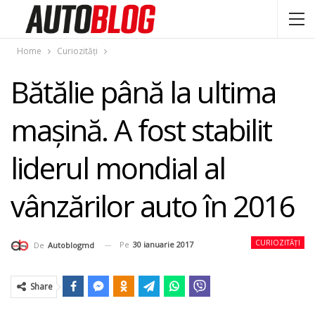
Home
Curiozități
Bătălie până la ultima
maşină. A fost stabilit
liderul mondial al
vânzărilor auto în 2016
CURIOZITĂȚI
Pe
30 ianuarie 2017
De
Autoblogmd
Share