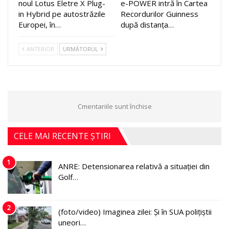
noul Lotus Eletre X Plug-
e-POWER intră în Cartea
in Hybrid pe autostrăzile
Recordurilor Guinness
Europei, în…
după distanța…
ANTERIOR
URMĂTORUL
Cmentariile sunt închise
CELE MAI RECENTE ȘTIRI
1
ANRE: Detensionarea relativă a situației din
Golf…
2
(foto/video) Imaginea zilei: Și în SUA polițiștii
uneori…