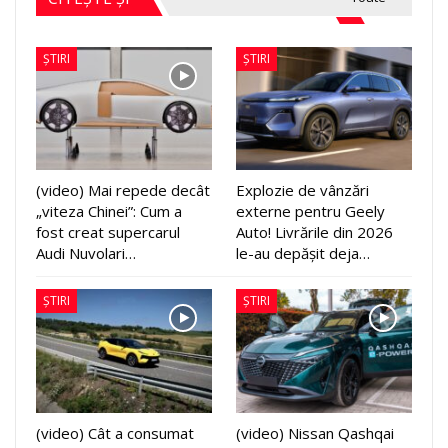
ȘTIRI
ȘTIRI
(video) Mai repede decât
Explozie de vânzări
„viteza Chinei”: Cum a
externe pentru Geely
fost creat supercarul
Auto! Livrările din 2026
Audi Nuvolari…
le-au depășit deja…
ȘTIRI
ȘTIRI
(video) Cât a consumat
(video) Nissan Qashqai