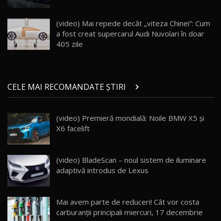
Noul Geely EX5 EM-i care a cucerit Moldova
înainte să ajungă în showroom / Test Drive
19
23:36
AutoBlog.MD
(video) Mai repede decât „viteza Chinei”: Cum
a fost creat supercarul Audi Nuvolari în doar
Noul ZEEKR 7X / Test Drive AutoBlog.MD
405 zile
29:08
20
Micul BYD Dolphin Surf / Test Drive
CELE MAI RECOMANDATE ȘTIRI
AutoBlog.MD
21
16:59
(video) Premieră mondială: Noile BMW X5 şi
Noua Mazda 6e / Test Drive AutoBlog.MD
X6 facelift
26:59
22
Lynk & Co 01 / Test Drive AutoBlog.MD
(video) BladeScan – noul sistem de iluminare
25:19
23
adaptivă introdus de Lexus
ZEEKR 009: Cel mai Performant și Confortabil
Mai avem parte de reduceri! Cât vor costa
Van Electric Testat în Moldova / AutoBlog.MD
24
carburanții principali miercuri, 17 decembrie
26:38