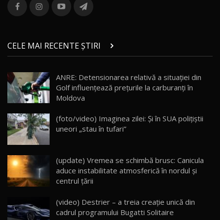
combină aventura cu luxul / AutoBlog.MD
13
36:08
ZEEKR 9X în Moldova: Am condus gigantul
chinez care face lumea să se întoarcă după el
14
CELE MAI RECENTE ȘTIRI
17:27
/ AutoBlog.MD
Noua Mazda CX-5 / Test Drive AutoBlog.MD
ANRE: Detensionarea relativă a situației din
14:37
15
Golf influențează prețurile la carburanți în
Moldova
Cum merge? Škoda Octavia 4×4 DSG facelift //
AutoBlogMD
(foto/video) Imaginea zilei: Și în SUA polițiștii
16
13:10
uneori „stau în tufari”
Lotus Eletre R / Test Drive AutoBlog.MD
20:06
17
(update) Vremea se schimbă brusc: Canicula
aduce instabilitate atmosferică în nordul și
centrul țării
Va fi modelul nr.1 BYD în Moldova? BYD Seal U
DM-i / Test Drive AutoBlog.MD
18
(video) Destrier – a treia creație unică din
30:08
cadrul programului Bugatti Solitaire