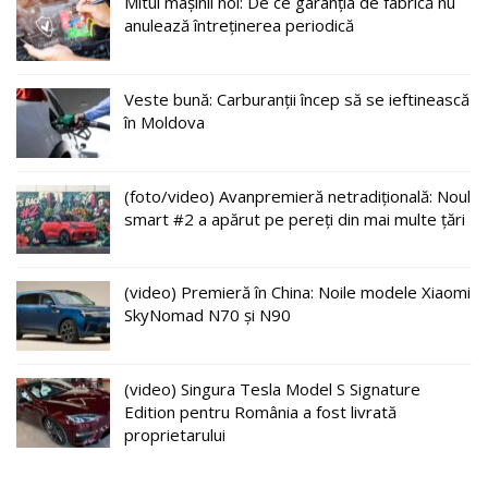
Mitul mașinii noi: De ce garanția de fabrică nu
anulează întreținerea periodică
Veste bună: Carburanții încep să se ieftinească
în Moldova
(foto/video) Avanpremieră netradițională: Noul
smart #2 a apărut pe pereți din mai multe țări
(video) Premieră în China: Noile modele Xiaomi
SkyNomad N70 și N90
(video) Singura Tesla Model S Signature
Edition pentru România a fost livrată
proprietarului