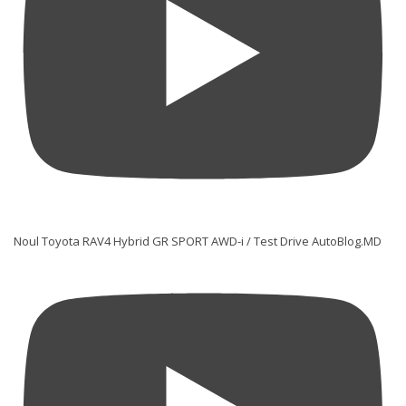
Noul Toyota RAV4 Hybrid GR SPORT AWD-i / Test Drive AutoBlog.MD