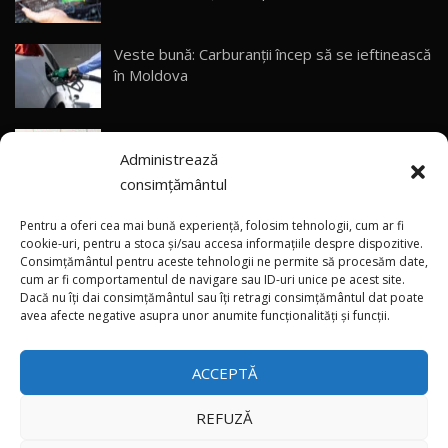
Veste bună: Carburanții încep să se ieftinească
în Moldova
(foto/video) Avanpremieră netradițională: Noul
Administrează
smart #2 a apărut pe pereți din mai multe țări
consimțământul
(video) Premieră în China: Noile modele Xiaomi
Pentru a oferi cea mai bună experiență, folosim tehnologii, cum ar fi
SkyNomad N70 și N90
cookie-uri, pentru a stoca și/sau accesa informațiile despre dispozitive.
Consimțământul pentru aceste tehnologii ne permite să procesăm date,
cum ar fi comportamentul de navigare sau ID-uri unice pe acest site.
Dacă nu îți dai consimțământul sau îți retragi consimțământul dat poate
×
(video) Singura Tesla Model S Signature
avea afecte negative asupra unor anumite funcționalități și funcții.
Edition pentru România a fost livrată
proprietarului
ACCEPTĂ
REFUZĂ
Toate drepturile rezervate © 2026