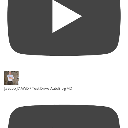
Jaecoo J7 AWD / Test Drive AutoBlog.MD