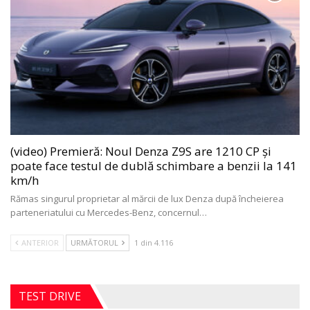
(video) Premieră: Noul Denza Z9S are 1210 CP și
poate face testul de dublă schimbare a benzii la 141
km/h
Rămas singurul proprietar al mărcii de lux Denza după încheierea
parteneriatului cu Mercedes-Benz, concernul
…
ANTERIOR
URMĂTORUL
1 din 4.116
TEST DRIVE