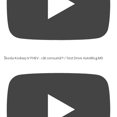
Škoda Kodiaq iV PHEV - cât consumă?! / Test Drive AutoBlog.MD