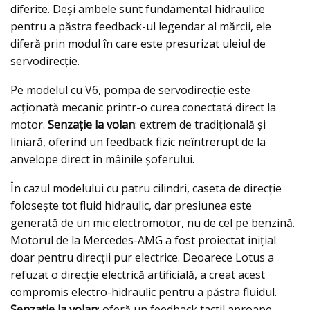
diferite. Deși ambele sunt fundamental hidraulice
pentru a păstra feedback-ul legendar al mărcii, ele
diferă prin modul în care este presurizat uleiul de
servodirecție.
Pe modelul cu V6, pompa de servodirecție este
acționată mecanic printr-o curea conectată direct la
motor.
Senzație la volan
: extrem de tradițională și
liniară, oferind un feedback fizic neîntrerupt de la
anvelope direct în mâinile șoferului.
În cazul modelului cu patru cilindri, caseta de direcție
folosește tot fluid hidraulic, dar presiunea este
generată de un mic electromotor, nu de cel pe benzină.
Motorul de la Mercedes-AMG a fost proiectat inițial
doar pentru direcții pur electrice. Deoarece Lotus a
refuzat o direcție electrică artificială, a creat acest
compromis electro-hidraulic pentru a păstra fluidul.
Senzație la volan
: oferă un feedback tactil aproape