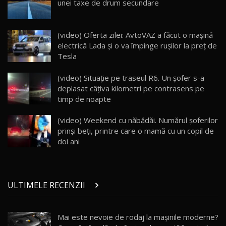
unei taxe de drum secundare
ZEEKR 009: Cel mai Performant și Confortabil
(video) Oferta zilei: AvtoVAZ a făcut o mașină
Van Electric Testat în Moldova / AutoBlog.MD
24
electrică Lada și o va împinge rușilor la preț de
26:38
Tesla
Land Rover Defender OCTA Edition One: Cel
(video) Situație pe traseul R6. Un șofer s-a
mai Exclusiv și Puternic Defender Testat în
25
32:21
Moldova
deplasat câțiva kilometri pe contrasens pe
timp de noapte
Porsche 911 Spirit 70 / Test Drive
AutoBlog.MD
26
(video) Weekend cu năbădăi. Numărul șoferilor
10:57
prinși beți, printre care o mamă cu un copil de
doi ani
Test Drive: Noile modele FENDT! Cum e să
conduci un tractor?!
27
22:49
ULTIMELE RECENZII
Noul Geely Monjaro 2025! Mai ieftin și mai
dotat / Test Drive AutoBlog.MD
28
23:05
Mai este nevoie de rodaj la mașinile moderne?