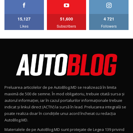
HAVAL H5 / Test Drive AutoBlog.MD
11:58
6
15,127
51,600
4 721
Lotus Emira Turbo SE / Test Drive
Likes
Subscribers
Followers
AutoBlog.MD
7
24:06
Noul Škoda Kodiaq RS / Test Drive
AutoBlog.MD în premieră națională
8
15:08
Noul Geely EX2 / Test Drive AutoBlog.MD
15:22
9
Preluarea articolelor de pe AutoBlog.MD se realizează în limita
Mercedes-AMG E 53 HYBRID 4MATIC+ / Test
maximă de 500 de semne. În mod obligatoriu, trebuie citată sursa și
Drive AutoBlog.MD
10
autorul informației, iar în cazul portalurilor informaționale trebuie
16:27
indicat și linkul direct (ACTIV) la sursă în lead. Prelucarea integrală se
poate realiza doar în condițiile unui acord încheiat cu redacţia
Noul Volvo ES90 / Test Drive AutoBlog.MD
AutoBlog.MD.
27:58
11
Materialele de pe AutoBlog.MD sunt protejate de Legea 139 privind