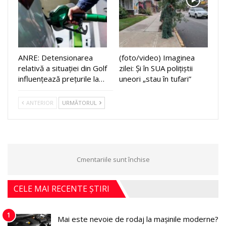
ANRE: Detensionarea
(foto/video) Imaginea
relativă a situației din Golf
zilei: Și în SUA polițiștii
influențează prețurile la…
uneori „stau în tufari”
ANTERIOR
URMĂTORUL
Cmentariile sunt închise
CELE MAI RECENTE ȘTIRI
1
Mai este nevoie de rodaj la mașinile moderne?