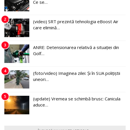
Ce se…
2
(video) SRT prezintă tehnologia eBoost Air
care elimină…
3
ANRE: Detensionarea relativă a situației din
Golf…
4
(foto/video) Imaginea zilei: Și în SUA polițiștii
uneori…
5
(update) Vremea se schimbă brusc: Canicula
aduce…