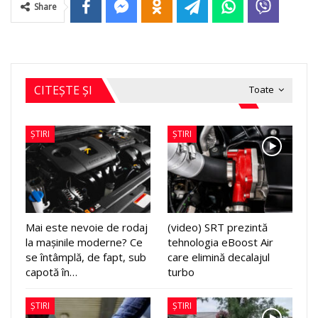
Share
CITEȘTE ȘI
Toate
ȘTIRI
ȘTIRI
Mai este nevoie de rodaj
(video) SRT prezintă
la mașinile moderne? Ce
tehnologia eBoost Air
se întâmplă, de fapt, sub
care elimină decalajul
capotă în…
turbo
ȘTIRI
ȘTIRI