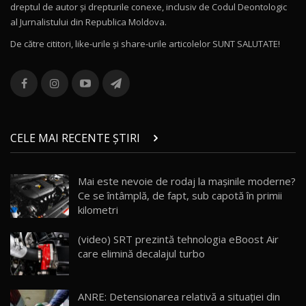
dreptul de autor și drepturile conexe, inclusiv de Codul Deontologic
Noul MG HS / Test Drive AutoBlog.MD
al Jurnalistului din Republica Moldova.
16:48
12
De către cititori, like-urile şi share-urile articolelor SUNT SALUTATE!
ROX 01: Test drive cu noul SUV chinezesc care
combină aventura cu luxul / AutoBlog.MD
13
36:08
ZEEKR 9X în Moldova: Am condus gigantul
chinez care face lumea să se întoarcă după el
14
CELE MAI RECENTE ȘTIRI
17:27
/ AutoBlog.MD
Noua Mazda CX-5 / Test Drive AutoBlog.MD
Mai este nevoie de rodaj la mașinile moderne?
14:37
15
Ce se întâmplă, de fapt, sub capotă în primii
kilometri
Cum merge? Škoda Octavia 4×4 DSG facelift //
AutoBlogMD
(video) SRT prezintă tehnologia eBoost Air
16
13:10
care elimină decalajul turbo
Lotus Eletre R / Test Drive AutoBlog.MD
20:06
17
ANRE: Detensionarea relativă a situației din