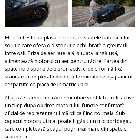
Motorul este amplasat central, în spatele habitaclului,
soluție care oferă o distribuție echilibrată a greutății
între osii. Priza de aer laterală, situată lângă ușă,
alimentează motorul cu aer pentru răcire. Partea din
spate nu dispune de eleron activ, ci de o formă fixă
standard, completată de două terminații de eșapament
despărțite de placa de înmatriculare.
Aflați că sistemul de răcire menține ventilatoarele active
un timp după oprirea motorului, funcție confirmată
oficial de reprezentanții mărcii ca fiind normală. Sub
capacul motorului mai poate fi găsit un mic portbagaj,
care completează spațiul puțin mai mare din spatele
scaunelor.