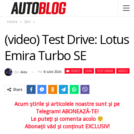
Home
Știri
(video) Test Drive: Lotus
Emira Turbo SE
VIDEO
ȘTIRI
TEST DRIVE
VIDEO
Pe
8 iulie 2026
De
Alex
Share
Acum ştirile şi articolele noastre sunt şi pe
Telegram! ABONEAZĂ-TE!
Le puteţi şi comenta acolo
Abonaţii văd şi conţinut EXCLUSIV!