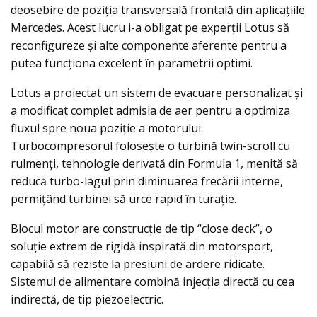
deosebire de poziția transversală frontală din aplicațiile
Mercedes. Acest lucru i-a obligat pe experții Lotus să
reconfigureze și alte componente aferente pentru a
putea funcționa excelent în parametrii optimi.
Lotus a proiectat un sistem de evacuare personalizat și
a modificat complet admisia de aer pentru a optimiza
fluxul spre noua poziție a motorului.
Turbocompresorul folosește o turbină twin-scroll cu
rulmenți, tehnologie derivată din Formula 1, menită să
reducă turbo-lagul prin diminuarea frecării interne,
permițând turbinei să urce rapid în turație.
Blocul motor are construcție de tip “close deck”, o
soluție extrem de rigidă inspirată din motorsport,
capabilă să reziste la presiuni de ardere ridicate.
Sistemul de alimentare combină injecția directă cu cea
indirectă, de tip piezoelectric.