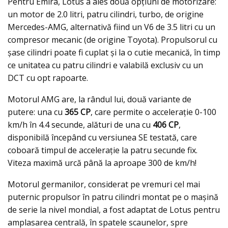
Pentru Emira, Lotus a ales două opțiuni de motorizare:
un motor de 2.0 litri, patru cilindri, turbo, de origine
Mercedes-AMG, alternativă fiind un V6 de 3.5 litri cu un
compresor mecanic (de origine Toyota). Propulsorul cu
șase cilindri poate fi cuplat și la o cutie mecanică, în timp
ce unitatea cu patru cilindri e valabilă exclusiv cu un
DCT cu opt rapoarte.
Motorul AMG are, la rândul lui, două variante de
putere: una cu
365 CP
, care permite o accelerație 0-100
km/h în 4.4 secunde, alături de una cu
406 CP
,
disponibilă începând cu versiunea SE testată, care
coboară timpul de accelerație la patru secunde fix.
Viteza maximă urcă până la aproape 300 de km/h!
Motorul germanilor, considerat pe vremuri cel mai
puternic propulsor în patru cilindri montat pe o mașină
de serie la nivel mondial, a fost adaptat de Lotus pentru
amplasarea centrală, în spatele scaunelor, spre