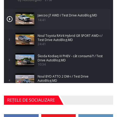
1
/ 50
Jaecoo J7 AWD / Test Drive AutoBlog.MD
14:41
Noul Toyota RAV4 Hybrid GR SPORT AWD-i /
Test Drive AutoBlog.MD
2
24:41
Škoda Kodiaq iV PHEV - cât consumă?! / Test
Drive AutoBlog.MD
3
10:34
Noul BYD ATTO 2 DM-i / Test Drive
AutoBlog.MD
4
17:35
Noul Mercedes-Benz S-Class facelift (S 580
REȚELE DE SOCIALIZARE
4MATIC V223) / Test Drive AutoBlog.MD
5
27:33