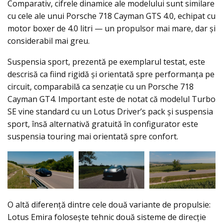
Comparativ, cifrele dinamice ale modelului sunt similare
cu cele ale unui Porsche 718 Cayman GTS 4.0, echipat cu
motor boxer de 4.0 litri — un propulsor mai mare, dar și
considerabil mai greu.
Suspensia sport, prezentă pe exemplarul testat, este
descrisă ca fiind rigidă și orientată spre performanța pe
circuit, comparabilă ca senzație cu un Porsche 718
Cayman GT4. Important este de notat că modelul Turbo
SE vine standard cu un Lotus Driver’s pack și suspensia
sport, însă alternativă gratuită în configurator este
suspensia touring mai orientată spre confort.
O altă diferență dintre cele două variante de propulsie:
Lotus Emira folosește tehnic două sisteme de direcție