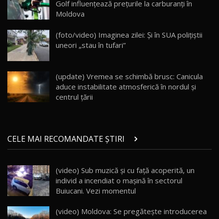
Golf influențează prețurile la carburanți în
Moldova
Va fi modelul nr.1 BYD în Moldova? BYD Seal U
DM-i / Test Drive AutoBlog.MD
18
(foto/video) Imaginea zilei: Și în SUA polițiștii
30:08
uneori „stau în tufari”
Noul Geely EX5 EM-i care a cucerit Moldova
înainte să ajungă în showroom / Test Drive
19
23:36
AutoBlog.MD
(update) Vremea se schimbă brusc: Canicula
aduce instabilitate atmosferică în nordul și
Noul ZEEKR 7X / Test Drive AutoBlog.MD
centrul țării
29:08
20
Micul BYD Dolphin Surf / Test Drive
CELE MAI RECOMANDATE ȘTIRI
AutoBlog.MD
21
16:59
(video) Sub muzică și cu față acoperită, un
Noua Mazda 6e / Test Drive AutoBlog.MD
individ a incendiat o mașină în sectorul
26:59
22
Buiucani. Vezi momentul
Lynk & Co 01 / Test Drive AutoBlog.MD
(video) Moldova: Se pregătește introducerea
25:19
23