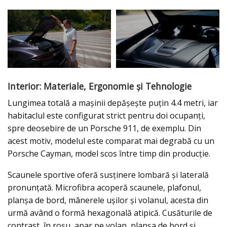
Interior: Materiale, Ergonomie și Tehnologie
Lungimea totală a mașinii depășește puțin 4.4 metri, iar
habitaclul este configurat strict pentru doi ocupanți,
spre deosebire de un Porsche 911, de exemplu. Din
acest motiv, modelul este comparat mai degrabă cu un
Porsche Cayman, model scos între timp din producție.
Scaunele sportive oferă susținere lombară și laterală
pronunțată. Microfibra acoperă scaunele, plafonul,
planșa de bord, mânerele ușilor și volanul, acesta din
urmă având o formă hexagonală atipică. Cusăturile de
contrast, în roșu, apar pe volan, planșa de bord și