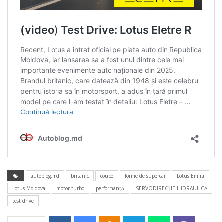
autoblog.md
britanic
coupé
forme de supercar
Lotus Emira
Lotus Moldova
motor turbo
performanță
SERVODIRECŢIE HIDRAULICĂ
test drive