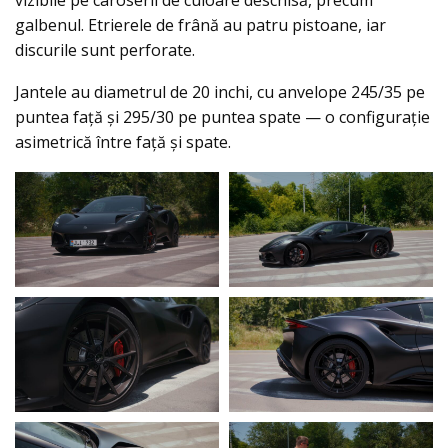
vizibile pe caroserii de culoare deschisă, precum
galbenul. Etrierele de frână au patru pistoane, iar
discurile sunt perforate.
Jantele au diametrul de 20 inchi, cu anvelope 245/35 pe
puntea față și 295/30 pe puntea spate — o configurație
asimetrică între față și spate.