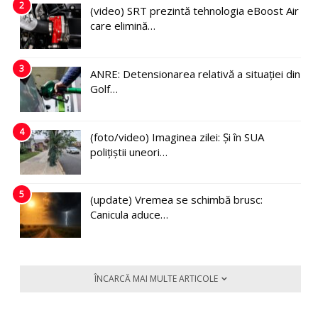
2
(video) SRT prezintă tehnologia eBoost Air
care elimină…
3
ANRE: Detensionarea relativă a situației din
Golf…
4
(foto/video) Imaginea zilei: Și în SUA
polițiștii uneori…
5
(update) Vremea se schimbă brusc:
Canicula aduce…
ÎNCARCĂ MAI MULTE ARTICOLE