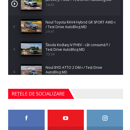
14:41
Noul Toyota RAV4 Hybrid GR SPORT AWD-i
/ Test Drive AutoBlog.MD
2
24:41
Škoda Kodiaq iV PHEV - cât consumă?! /
Test Drive AutoBlog.MD
3
10:34
Noul BYD ATTO 2 DM-i / Test Drive
AutoBlog.MD
4
17:35
Noul Mercedes-Benz S-Class facelift (S 580
REȚELE DE SOCIALIZARE
4MATIC V223) / Test Drive AutoBlog.MD
5
27:33
HAVAL H5 / Test Drive AutoBlog.MD
11:58
6