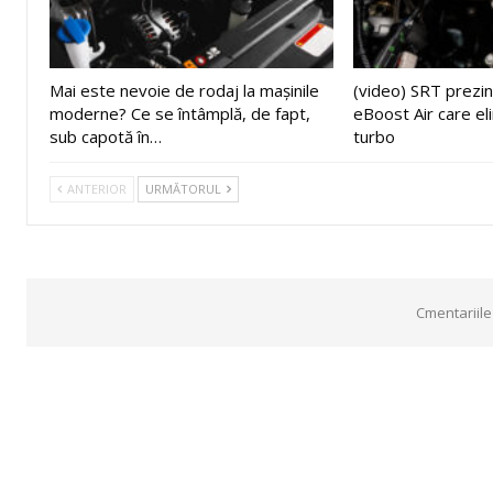
Mai este nevoie de rodaj la mașinile
(video) SRT prezin
moderne? Ce se întâmplă, de fapt,
eBoost Air care el
sub capotă în…
turbo
ANTERIOR
URMĂTORUL
Cmentariile