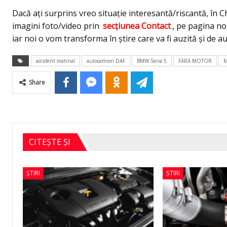
Dacă aţi surprins vreo situaţie interesantă/riscantă, în Ch
imagini foto/video prin
secţiunea Contact
, pe pagina n
iar noi o vom transforma în ştire care va fi auzită şi de au
accident matinal
autocamion DAF
BMW Seria 5
FĂRĂ MOTOR
M
Share
CITEȘTE ȘI
ȘTIRI
ȘTIRI