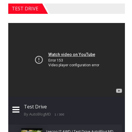
TEST DRIVE
Test Drive
By AutoBlogMD
1
/ 300
Jaecoo J7 AWD / Test Drive AutoBlog.MD