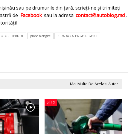
işinău sau pe drumurile din ţară, scrieţi-ne şi trimiteţi
oastră de
Facebook
sau la adresa
contact@autoblog.md
,
torităţi!
OTOR PIERDUT
probe biologice
STRADA CALEA GHIDIGHICI
Mai Multe De Acelasi Autor
ȘTIRI