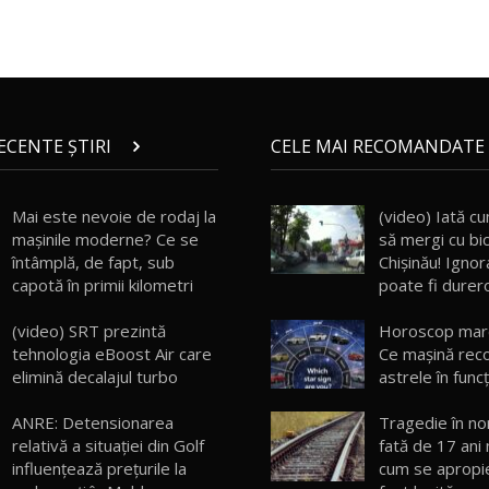
RECENTE ȘTIRI
CELE MAI RECOMANDATE 
Mai este nevoie de rodaj la
(video) Iată c
mașinile moderne? Ce se
să mergi cu bic
întâmplă, de fapt, sub
Chișinău! Ignor
capotă în primii kilometri
poate fi durer
(video) SRT prezintă
Horoscop mar
tehnologia eBoost Air care
Ce maşină re
elimină decalajul turbo
astrele în func
ANRE: Detensionarea
Tragedie în nor
relativă a situației din Golf
fată de 17 ani 
influențează prețurile la
cum se apropie