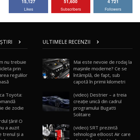
15,127
51,600
4 721
Lotus Emira Turbo SE / Test Drive
Likes
Subscribers
Followers
AutoBlog.MD
7
24:06
Noul Škoda Kodiaq RS / Test Drive
AutoBlog.MD în premieră națională
8
15:08
ȘTIRI
ULTIMELE RECENZII
Noul Geely EX2 / Test Drive AutoBlog.MD
15:22
9
um nu trebuie
Mai este nevoie de rodaj la
icleta prin
mașinile moderne? Ce se
area regulilor
întâmplă, de fapt, sub
Mercedes-AMG E 53 HYBRID 4MATIC+ /
oasă
capotă în primii kilometri
Test Drive AutoBlog.MD
10
16:27
ca Toyota:
(video) Destrier – a treia
comandă
creație unică din cadrul
Noul Volvo ES90 / Test Drive AutoBlog.MD
ție de zodie
programului Bugatti
27:58
11
Solitaire
dul ţării! O
(video) SRT prezintă
nu a auzit
Noul MG HS / Test Drive AutoBlog.MD
16:48
12
tehnologia eBoost Air care
 trenul şi a