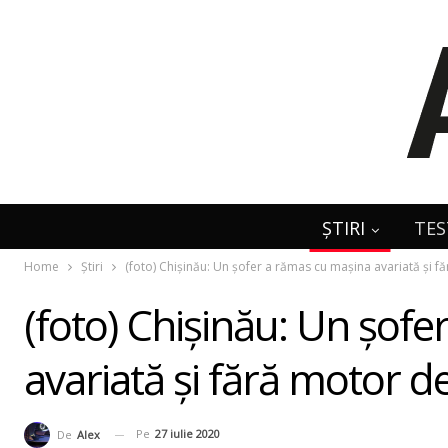
ȘTIRI
TES
Home
Știri
(foto) Chişinău: Un şofer a rămas cu maşina avariată şi fă
(foto) Chişinău: Un şof
avariată şi fără motor de
Pe
27 iulie 2020
De
Alex