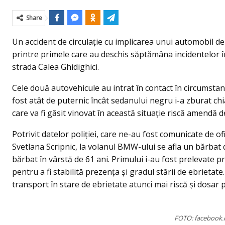
Share
Un accident de circulaţie cu implicarea unui automobil
printre primele care au deschis săptămâna incidentelor în 
strada Calea Ghidighici.
Cele două autovehicule au intrat în contact în circumsta
fost atât de puternic încât sedanului negru i-a zburat c
care va fi găsit vinovat în această situaţie riscă amendă d
Potrivit datelor poliţiei, care ne-au fost comunicate de of
Svetlana Scripnic, la volanul BMW-ului se afla un bărbat
bărbat în vârstă de 61 ani. Primului i-au fost prelevate 
pentru a fi stabilită prezența și gradul stării de ebrieta
transport în stare de ebrietate atunci mai riscă şi dosar 
FOTO: facebook.