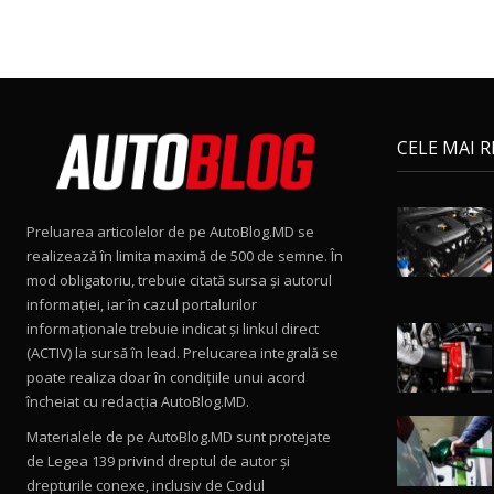
CELE MAI 
Preluarea articolelor de pe AutoBlog.MD se
realizează în limita maximă de 500 de semne. În
mod obligatoriu, trebuie citată sursa și autorul
informației, iar în cazul portalurilor
informaționale trebuie indicat și linkul direct
(ACTIV) la sursă în lead. Prelucarea integrală se
poate realiza doar în condițiile unui acord
încheiat cu redacţia AutoBlog.MD.
Materialele de pe AutoBlog.MD sunt protejate
de Legea 139 privind dreptul de autor și
drepturile conexe, inclusiv de Codul