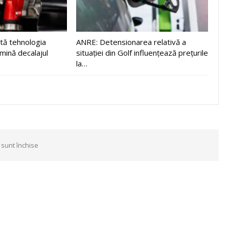
tă tehnologia
ANRE: Detensionarea relativă a
imină decalajul
situației din Golf influențează prețurile
la…
 sunt închise