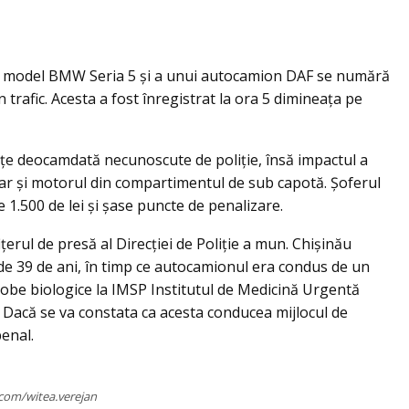
 de model BMW Seria 5 şi a unui autocamion DAF se numără
trafic. Acesta a fost înregistrat la ora 5 dimineaţa pe
nțe deocamdată necunoscute de poliţie, însă impactul a
hiar şi motorul din compartimentul de sub capotă. Şoferul
e 1.500 de lei şi şase puncte de penalizare.
iţerul de presă al Direcţiei de Poliţie a mun. Chişinău
 de 39 de ani, în timp ce autocamionul era condus de un
probe biologice la IMSP Institutul de Medicină Urgentă
te. Dacă se va constata ca acesta conducea mijlocul de
penal.
com/witea.verejan