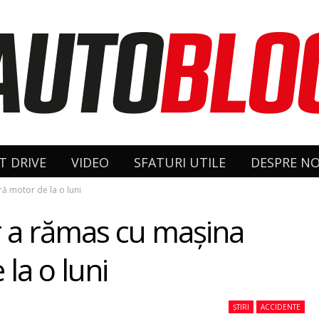
T DRIVE
VIDEO
SFATURI UTILE
DESPRE NO
ră motor de la o luni
er a rămas cu maşina
 la o luni
ȘTIRI
ACCIDENTE