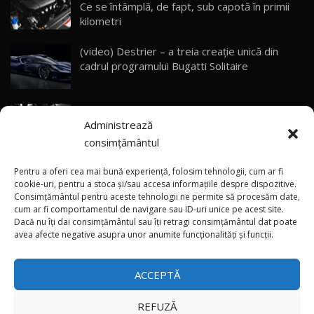
Ce se întâmplă, de fapt, sub capotă în primii
ZEEKR 9X - PRIMUL TEST DRIVE ÎN ROMÂNĂ!
CUM SE CONDUCE?
29
kilometri
33:40
(video) Destrier – a treia creație unică din
Primele impresii despre BYD Seal U DM-i,
cadrul programului Bugatti Solitaire
Sealion 7 și Seal 5 DM-i / Test Drive
30
10:58
AutoBlog.MD
(video) SRT prezintă tehnologia eBoost Air
Noua Toyota Corolla Cross facelift / Test Drive
Administrează
care elimină decalajul turbo
AutoBlog.MD
31
13:56
consimțământul
ANRE: Detensionarea relativă a situației din
Noul Volvo EX90 / Test Drive AutoBlog.MD
Pentru a oferi cea mai bună experiență, folosim tehnologii, cum ar fi
32:06
32
Golf influențează prețurile la carburanți în
cookie-uri, pentru a stoca și/sau accesa informațiile despre dispozitive.
Consimțământul pentru aceste tehnologii ne permite să procesăm date,
Moldova
cum ar fi comportamentul de navigare sau ID-uri unice pe acest site.
Dacă nu îți dai consimțământul sau îți retragi consimțământul dat poate
×
MG RX5 - își merită banii? / Test Drive
(foto/video) Imaginea zilei: Și în SUA polițiștii
avea afecte negative asupra unor anumite funcționalități și funcții.
AutoBlog.MD
33
uneori „stau în tufari”
18:51
ACCEPTĂ
Noul DACIA DUSTER DIESEL! Primul test drive în
română
34
15:39
REFUZĂ