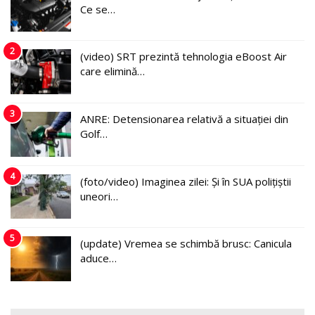
Ce se…
2
(video) SRT prezintă tehnologia eBoost Air
care elimină…
3
ANRE: Detensionarea relativă a situației din
Golf…
4
(foto/video) Imaginea zilei: Și în SUA polițiștii
uneori…
5
(update) Vremea se schimbă brusc: Canicula
aduce…