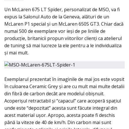
Un McLaren 675 LT Spider, personalizat de MSO, va fi
expus la Salonul Auto de la Geneva, alături de un
McLaren P1 special şi un McLaren 650S GT3. Chiar dacă
numai 500 de exemplare vor ieşi de pe liniile de
producţie, britanicii propun viitorilor clienţi ca atelierul
de tuning să mai lucreze la ele pentru a le individualiza
şi mai mult.
Exemplarul prezentat în imaginile de mai jos este vopsit
în culoarea Ceramic Grey şi are cu mult mai multe detalii
din fibră de carbon decât are modelul obişnuit.
Acoperişul retractabil şi “capacul” care acoperă spaţiul
unde este “depozitat” acesta sunt făcute integral din
acest material uşor. Apropo, acesta poate fi deschis
până la viteze de 40 de km/h. Din carbon mai sunt