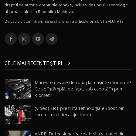
dreptul de autor și drepturile conexe, inclusiv de Codul Deontologic
Noul MG HS / Test Drive AutoBlog.MD
al Jurnalistului din Republica Moldova.
16:48
12
De către cititori, like-urile şi share-urile articolelor SUNT SALUTATE!
ROX 01: Test drive cu noul SUV chinezesc care
combină aventura cu luxul / AutoBlog.MD
13
36:08
ZEEKR 9X în Moldova: Am condus gigantul
chinez care face lumea să se întoarcă după el
14
CELE MAI RECENTE ȘTIRI
17:27
/ AutoBlog.MD
Noua Mazda CX-5 / Test Drive AutoBlog.MD
Mai este nevoie de rodaj la mașinile moderne?
14:37
15
Ce se întâmplă, de fapt, sub capotă în primii
kilometri
Cum merge? Škoda Octavia 4×4 DSG facelift //
AutoBlogMD
(video) SRT prezintă tehnologia eBoost Air
16
13:10
care elimină decalajul turbo
Lotus Eletre R / Test Drive AutoBlog.MD
20:06
17
ANRE: Detensionarea relativă a situației din