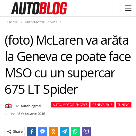
Home
Auto/Motor Show's
(foto) McLaren va arăta
la Geneva ce poate face
MSO cu un supercar
675 LT Spider
AUTO/MOTOR SHOW'S
GENEVA 2016
TUNING
De
Autoblogmd
Pe
18 februarie 2016
Share