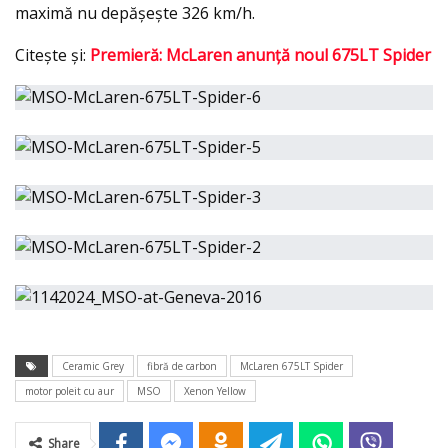
maximă nu depăşeşte 326 km/h.
Citeşte şi:
Premieră: McLaren anunță noul 675LT Spider
Ceramic Grey
fibră de carbon
McLaren 675LT Spider
motor poleit cu aur
MSO
Xenon Yellow
Share