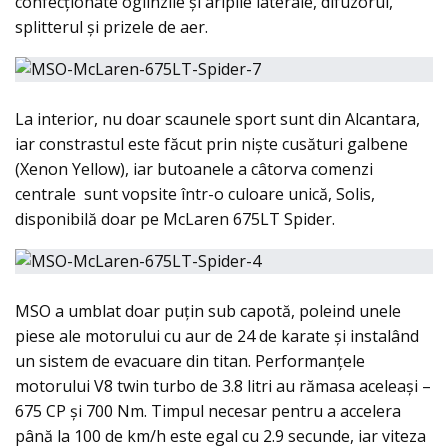
confecţionate oglinzile şi aripile laterale, difuzorul,
splitterul şi prizele de aer.
La interior, nu doar scaunele sport sunt din Alcantara,
iar constrastul este făcut prin nişte cusături galbene
(Xenon Yellow), iar butoanele a câtorva comenzi
centrale sunt vopsite într-o culoare unică, Solis,
disponibilă doar pe McLaren 675LT Spider.
MSO a umblat doar puţin sub capotă, poleind unele
piese ale motorului cu aur de 24 de karate şi instalând
un sistem de evacuare din titan. Performanţele
motorului V8 twin turbo de 3.8 litri au rămasa aceleaşi –
675 CP şi 700 Nm. Timpul necesar pentru a accelera
până la 100 de km/h este egal cu 2.9 secunde, iar viteza