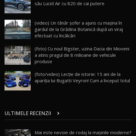
25:19
23
său Lucid Air cu 820 de cai putere
ZEEKR 009: Cel mai Performant și Confortabil
(video) Un tânăr șofer a ajuns cu mașina în
Van Electric Testat în Moldova / AutoBlog.MD
24
gardul de la Grădina Botanică după un viraj
26:38
efectuat cu încălcări
Land Rover Defender OCTA Edition One: Cel
(foto) Cu noul Bigster, uzina Dacia din Mioveni
mai Exclusiv și Puternic Defender Testat în
25
32:21
Moldova
a atins pragul de 8 milioane de vehicule
produse
Porsche 911 Spirit 70 / Test Drive
AutoBlog.MD
26
(foto/video) Lecţie de istorie: 15 ani de la
10:57
apariţia lui Bugatti Veyron! Cum a început totul
Test Drive: Noile modele FENDT! Cum e să
conduci un tractor?!
27
22:49
ULTIMELE RECENZII
Noul Geely Monjaro 2025! Mai ieftin și mai
dotat / Test Drive AutoBlog.MD
28
23:05
Mai este nevoie de rodaj la mașinile moderne?