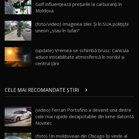
Golf influențează prețurile la carburanți în
Moldova
Va fi modelul nr.1 BYD în Moldova? BYD Seal U
DM-i / Test Drive AutoBlog.MD
18
(foto/video) Imaginea zilei: Și în SUA polițiștii
30:08
uneori „stau în tufari”
Noul Geely EX5 EM-i care a cucerit Moldova
înainte să ajungă în showroom / Test Drive
19
23:36
AutoBlog.MD
(update) Vremea se schimbă brusc: Canicula
aduce instabilitate atmosferică în nordul și
Noul ZEEKR 7X / Test Drive AutoBlog.MD
centrul țării
29:08
20
Micul BYD Dolphin Surf / Test Drive
CELE MAI RECOMANDATE ȘTIRI
AutoBlog.MD
21
16:59
(video) Ferrari Portofino a devenit una dintre
Noua Mazda 6e / Test Drive AutoBlog.MD
cele mai rapide decapotabile din lume datorită
26:59
22
Novitec
Lynk & Co 01 / Test Drive AutoBlog.MD
(foto) Un moldovean din Chicago îşi vinde al