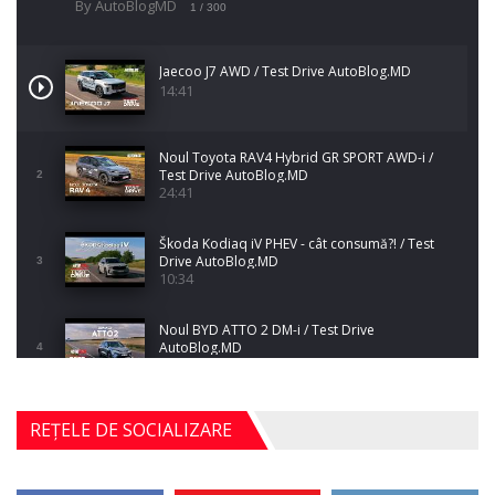
By AutoBlogMD
1
/ 300
Jaecoo J7 AWD / Test Drive AutoBlog.MD
14:41
Noul Toyota RAV4 Hybrid GR SPORT AWD-i /
Test Drive AutoBlog.MD
2
24:41
Škoda Kodiaq iV PHEV - cât consumă?! / Test
Drive AutoBlog.MD
3
10:34
Noul BYD ATTO 2 DM-i / Test Drive
AutoBlog.MD
4
17:35
Noul Mercedes-Benz S-Class facelift (S 580
REȚELE DE SOCIALIZARE
4MATIC V223) / Test Drive AutoBlog.MD
5
27:33