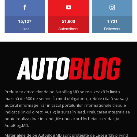
HAVAL H5 / Test Drive AutoBlog.MD
11:58
6
15,127
51,600
4 721
Lotus Emira Turbo SE / Test Drive
Likes
Subscribers
Followers
AutoBlog.MD
7
24:06
Noul Škoda Kodiaq RS / Test Drive
AutoBlog.MD în premieră națională
8
15:08
Noul Geely EX2 / Test Drive AutoBlog.MD
15:22
9
Preluarea articolelor de pe AutoBlog.MD se realizează în limita
Mercedes-AMG E 53 HYBRID 4MATIC+ / Test
maximă de 500 de semne. În mod obligatoriu, trebuie citată sursa și
Drive AutoBlog.MD
10
autorul informației, iar în cazul portalurilor informaționale trebuie
16:27
indicat și linkul direct (ACTIV) la sursă în lead. Prelucarea integrală se
poate realiza doar în condițiile unui acord încheiat cu redacţia
Noul Volvo ES90 / Test Drive AutoBlog.MD
AutoBlog.MD.
27:58
11
Materialele de pe AutoBlog.MD sunt protejate de Legea 139 privind