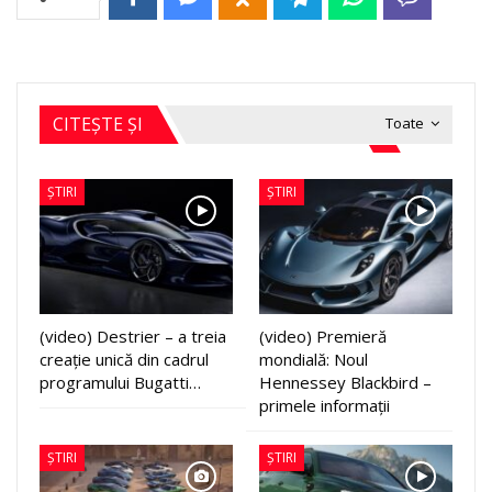
CITEȘTE ȘI
Toate
ȘTIRI
ȘTIRI
(video) Destrier – a treia
(video) Premieră
creație unică din cadrul
mondială: Noul
programului Bugatti…
Hennessey Blackbird –
primele informații
ȘTIRI
ȘTIRI