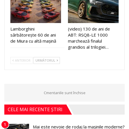
Lamborghini
(video) 130 de ani de
sărbătorește 60 de ani
ABT: RSQ8-LE 1000
de Miura cu altă mașină
marchează finalul
grandios al trilogiei…
ANTERIOR
URMĂTORUL
Cmentariile sunt închise
CELE MAI RECENTE ȘTIRI
1
Mai este nevoie de rodaj la mașinile moderne?