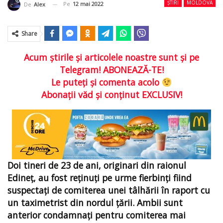
ȘTIRI
MOLDOVA
Pe
12 mai 2022
De
Alex
Share
Acum ştirile şi articolele noastre sunt şi pe
Telegram! ABONEAZĂ-TE!
Le puteţi şi comenta acolo
Abonaţii văd şi conţinut EXCLUSIV!
Doi tineri de 23 de ani, originari din raionul
Edineț, au fost reținuți pe urme fierbinți fiind
suspectați de comiterea unei tâlhării în raport cu
un taximetrist din nordul ţării. Ambii sunt
anterior condamnați pentru comiterea mai