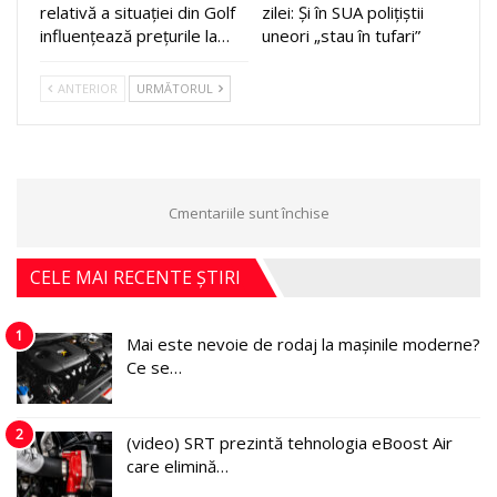
relativă a situației din Golf
zilei: Și în SUA polițiștii
influențează prețurile la…
uneori „stau în tufari”
ANTERIOR
URMĂTORUL
Cmentariile sunt închise
CELE MAI RECENTE ȘTIRI
1
Mai este nevoie de rodaj la mașinile moderne?
Ce se…
2
(video) SRT prezintă tehnologia eBoost Air
care elimină…