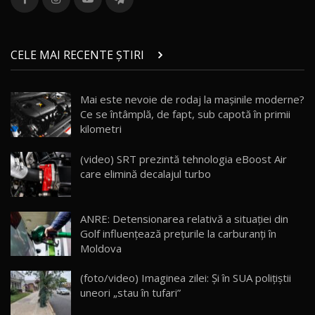
36:08
ZEEKR 9X în Moldova: Am condus gigantul
chinez care face lumea să se întoarcă după el
14
CELE MAI RECENTE ȘTIRI
17:27
/ AutoBlog.MD
Noua Mazda CX-5 / Test Drive AutoBlog.MD
Mai este nevoie de rodaj la mașinile moderne?
14:37
15
Ce se întâmplă, de fapt, sub capotă în primii
kilometri
Cum merge? Škoda Octavia 4×4 DSG facelift //
AutoBlogMD
(video) SRT prezintă tehnologia eBoost Air
16
13:10
care elimină decalajul turbo
Lotus Eletre R / Test Drive AutoBlog.MD
20:06
17
ANRE: Detensionarea relativă a situației din
Golf influențează prețurile la carburanți în
Moldova
Va fi modelul nr.1 BYD în Moldova? BYD Seal U
DM-i / Test Drive AutoBlog.MD
18
(foto/video) Imaginea zilei: Și în SUA polițiștii
30:08
uneori „stau în tufari”
Noul Geely EX5 EM-i care a cucerit Moldova