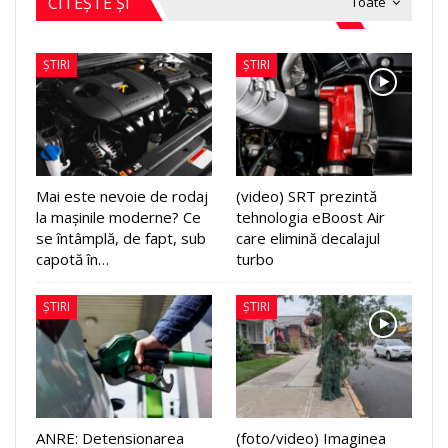
CITEȘTE ȘI
Toate
ȘTIRI
ȘTIRI
Mai este nevoie de rodaj
(video) SRT prezintă
la mașinile moderne? Ce
tehnologia eBoost Air
se întâmplă, de fapt, sub
care elimină decalajul
capotă în…
turbo
ȘTIRI
ȘTIRI
ANRE: Detensionarea
(foto/video) Imaginea