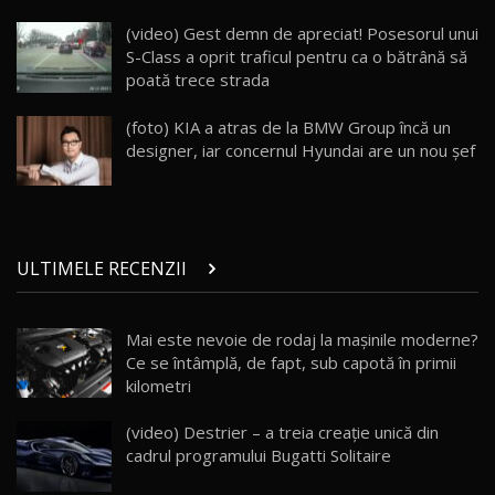
Land Rover Defender OCTA Edition One: Cel
(video) Gest demn de apreciat! Posesorul unui
mai Exclusiv și Puternic Defender Testat în
25
32:21
Moldova
S-Class a oprit traficul pentru ca o bătrână să
poată trece strada
Porsche 911 Spirit 70 / Test Drive
AutoBlog.MD
26
(foto) KIA a atras de la BMW Group încă un
10:57
designer, iar concernul Hyundai are un nou şef
Test Drive: Noile modele FENDT! Cum e să
conduci un tractor?!
27
22:49
ULTIMELE RECENZII
Noul Geely Monjaro 2025! Mai ieftin și mai
dotat / Test Drive AutoBlog.MD
28
23:05
Mai este nevoie de rodaj la mașinile moderne?
Ce se întâmplă, de fapt, sub capotă în primii
ZEEKR 9X - PRIMUL TEST DRIVE ÎN ROMÂNĂ!
CUM SE CONDUCE?
29
kilometri
33:40
(video) Destrier – a treia creație unică din
Primele impresii despre BYD Seal U DM-i,
cadrul programului Bugatti Solitaire
Sealion 7 și Seal 5 DM-i / Test Drive
30
10:58
AutoBlog.MD