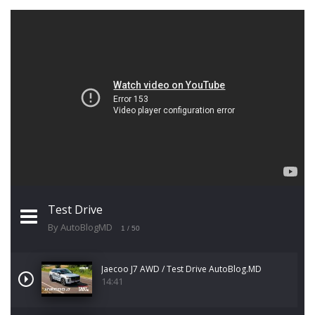
Test Drive
By AutoBlogMD
1
/ 50
Jaecoo J7 AWD / Test Drive AutoBlog.MD
14:41