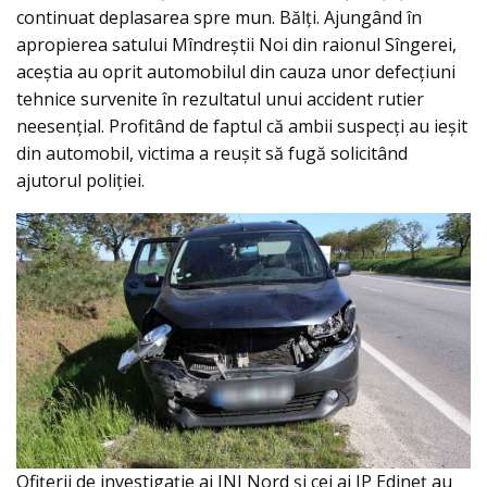
continuat deplasarea spre mun. Bălți. Ajungând în
apropierea satului Mîndreștii Noi din raionul Sîngerei,
aceștia au oprit automobilul din cauza unor defecțiuni
tehnice survenite în rezultatul unui accident rutier
neesențial. Profitând de faptul că ambii suspecți au ieșit
din automobil, victima a reușit să fugă solicitând
ajutorul poliției.
Ofițerii de investigație ai INI Nord și cei ai IP Edineț au