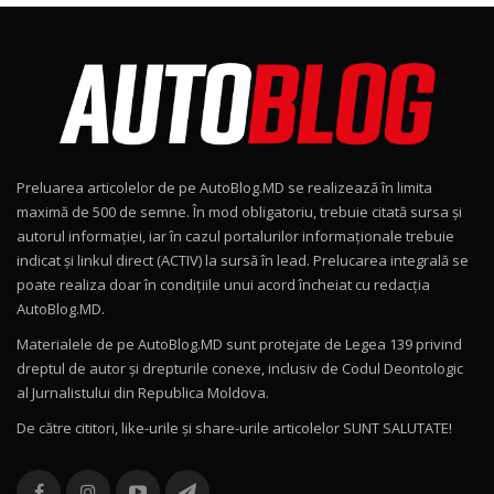
Noul Škoda Kodiaq RS / Test Drive
AutoBlog.MD în premieră națională
8
15:08
Noul Geely EX2 / Test Drive AutoBlog.MD
15:22
9
Preluarea articolelor de pe AutoBlog.MD se realizează în limita
Mercedes-AMG E 53 HYBRID 4MATIC+ / Test
maximă de 500 de semne. În mod obligatoriu, trebuie citată sursa și
Drive AutoBlog.MD
10
autorul informației, iar în cazul portalurilor informaționale trebuie
16:27
indicat și linkul direct (ACTIV) la sursă în lead. Prelucarea integrală se
poate realiza doar în condițiile unui acord încheiat cu redacţia
Noul Volvo ES90 / Test Drive AutoBlog.MD
AutoBlog.MD.
27:58
11
Materialele de pe AutoBlog.MD sunt protejate de Legea 139 privind
dreptul de autor și drepturile conexe, inclusiv de Codul Deontologic
Noul MG HS / Test Drive AutoBlog.MD
al Jurnalistului din Republica Moldova.
16:48
12
De către cititori, like-urile şi share-urile articolelor SUNT SALUTATE!
ROX 01: Test drive cu noul SUV chinezesc care
combină aventura cu luxul / AutoBlog.MD
13