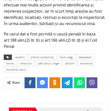
efectuat mai multe acțiuni privind identificarea și
reținerea suspecților, iar în scurt timp aceștia au fost
identificați, localizați, reținuți și escortați la inspectorat.
În urma audierilor, bărbații și-au recunoscut vina.
Pe cazul dat a fost pornită o cauză penală în baza
art.188 alin.(2) lit. b) și art.166 alin.(2) lit. d) și e) Cod
Penal.
accident
anterior condamnaţi
Dacia Lodgy
deposedare
Edineţ
infracţiuni
şofer bătut şi legat
tâlhărie
taximetrist
taximetrist bătut
Share