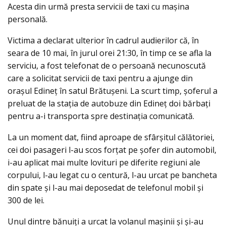
Acesta din urmă presta servicii de taxi cu mașina
personală.
Victima a declarat ulterior în cadrul audierilor că, în
seara de 10 mai, în jurul orei 21:30, în timp ce se afla la
serviciu, a fost telefonat de o persoană necunoscută
care a solicitat servicii de taxi pentru a ajunge din
orașul Edineț în satul Brătușeni. La scurt timp, șoferul a
preluat de la stația de autobuze din Edineț doi bărbați
pentru a-i transporta spre destinația comunicată.
La un moment dat, fiind aproape de sfârşitul călătoriei,
cei doi pasageri l-au scos forțat pe șofer din automobil,
i-au aplicat mai multe lovituri pe diferite regiuni ale
corpului, l-au legat cu o centură, l-au urcat pe bancheta
din spate şi l-au mai deposedat de telefonul mobil şi
300 de lei.
Unul dintre bănuiți a urcat la volanul mașinii și și-au