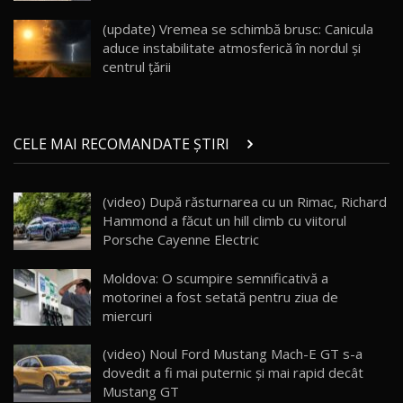
înainte să ajungă în showroom / Test Drive
19
23:36
AutoBlog.MD
(update) Vremea se schimbă brusc: Canicula
aduce instabilitate atmosferică în nordul și
Noul ZEEKR 7X / Test Drive AutoBlog.MD
centrul țării
29:08
20
Micul BYD Dolphin Surf / Test Drive
CELE MAI RECOMANDATE ȘTIRI
AutoBlog.MD
21
16:59
(video) După răsturnarea cu un Rimac, Richard
Noua Mazda 6e / Test Drive AutoBlog.MD
Hammond a făcut un hill climb cu viitorul
26:59
22
Porsche Cayenne Electric
Lynk & Co 01 / Test Drive AutoBlog.MD
Moldova: O scumpire semnificativă a
25:19
23
motorinei a fost setată pentru ziua de
miercuri
ZEEKR 009: Cel mai Performant și Confortabil
(video) Noul Ford Mustang Mach-E GT s-a
Van Electric Testat în Moldova / AutoBlog.MD
24
dovedit a fi mai puternic și mai rapid decât
26:38
Mustang GT