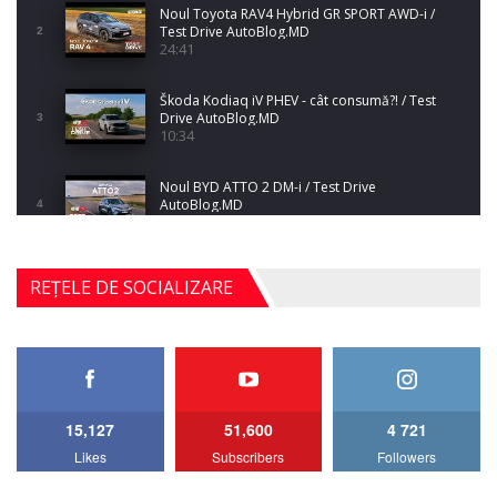
Noul Toyota RAV4 Hybrid GR SPORT AWD-i /
Test Drive AutoBlog.MD
2
24:41
Škoda Kodiaq iV PHEV - cât consumă?! / Test
Drive AutoBlog.MD
3
10:34
Noul BYD ATTO 2 DM-i / Test Drive
AutoBlog.MD
4
17:35
Noul Mercedes-Benz S-Class facelift (S 580
REȚELE DE SOCIALIZARE
4MATIC V223) / Test Drive AutoBlog.MD
5
27:33
HAVAL H5 / Test Drive AutoBlog.MD
11:58
6
15,127
51,600
4 721
Lotus Emira Turbo SE / Test Drive
Likes
Subscribers
Followers
AutoBlog.MD
7
24:06