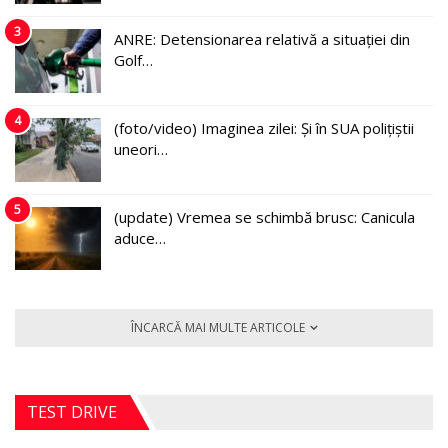
3
ANRE: Detensionarea relativă a situației din
Golf…
4
(foto/video) Imaginea zilei: Și în SUA polițiștii
uneori…
5
(update) Vremea se schimbă brusc: Canicula
aduce…
ÎNCARCĂ MAI MULTE ARTICOLE
TEST DRIVE