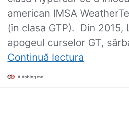
american IMSA WeatherTe
(în clasa GTP). Din 2015,
apogeul curselor GT, sărbă
Lamborghini
Continuă lectura
anunţă
oficial
că
Autoblog.md
va
participa
în
FIA
WEC
şi
maratonul
de
24