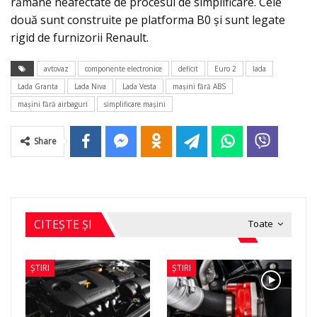
rămâne neafectate de procesul de simplificare. Cele
două sunt construite pe platforma B0 şi sunt legate
rigid de furnizorii Renault.
avtovaz
componente electronice
deficit
Euro 2
lada
Lada Granta
Lada Niva
Lada Vesta
maşini fără ABS
maşini fără airbaguri
simplificare maşini
Share
CITEȘTE ȘI
Toate
ȘTIRI
ȘTIRI