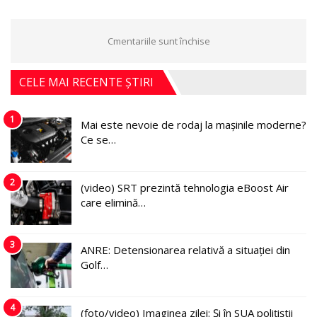
Cmentariile sunt închise
CELE MAI RECENTE ȘTIRI
1
Mai este nevoie de rodaj la mașinile moderne?
Ce se…
2
(video) SRT prezintă tehnologia eBoost Air
care elimină…
3
ANRE: Detensionarea relativă a situației din
Golf…
4
(foto/video) Imaginea zilei: Și în SUA polițiștii