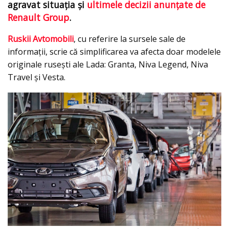
agravat situaţia şi
ultimele decizii anunţate de
Renault Group
.
Ruskii Avtomobili
, cu referire la sursele sale de
informaţii, scrie că simplificarea va afecta doar modelele
originale rusești ale Lada: Granta, Niva Legend, Niva
Travel și Vesta.