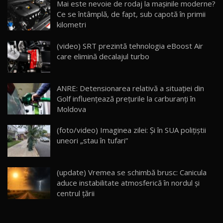
Mai este nevoie de rodaj la mașinile moderne?
14:37
15
Ce se întâmplă, de fapt, sub capotă în primii
kilometri
Cum merge? Škoda Octavia 4×4 DSG facelift //
AutoBlogMD
(video) SRT prezintă tehnologia eBoost Air
16
13:10
care elimină decalajul turbo
Lotus Eletre R / Test Drive AutoBlog.MD
20:06
17
ANRE: Detensionarea relativă a situației din
Golf influențează prețurile la carburanți în
Moldova
Va fi modelul nr.1 BYD în Moldova? BYD Seal U
DM-i / Test Drive AutoBlog.MD
18
(foto/video) Imaginea zilei: Și în SUA polițiștii
30:08
uneori „stau în tufari”
Noul Geely EX5 EM-i care a cucerit Moldova
înainte să ajungă în showroom / Test Drive
19
23:36
AutoBlog.MD
(update) Vremea se schimbă brusc: Canicula
aduce instabilitate atmosferică în nordul și
Noul ZEEKR 7X / Test Drive AutoBlog.MD
centrul țării
29:08
20