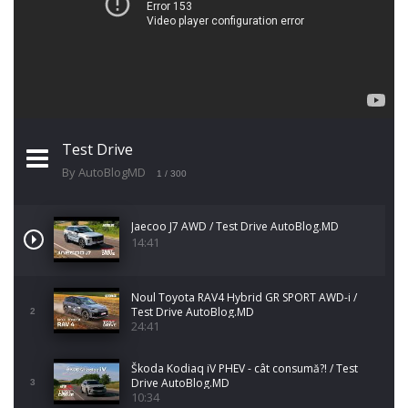
Test Drive
By AutoBlogMD
1
/ 300
Jaecoo J7 AWD / Test Drive AutoBlog.MD
14:41
Noul Toyota RAV4 Hybrid GR SPORT AWD-i /
Test Drive AutoBlog.MD
2
24:41
Škoda Kodiaq iV PHEV - cât consumă?! / Test
Drive AutoBlog.MD
3
10:34