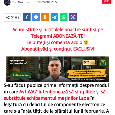
ȘTIRI
Pe
28 martie 2022
De
Alex
Share
Acum ştirile şi articolele noastre sunt şi pe
Telegram! ABONEAZĂ-TE!
Le puteţi şi comenta acolo
Abonaţii văd şi conţinut EXCLUSIV!
S-au făcut publice prime informaţii despre modul
în care
AvtoVAZ intenţionează să simplifice și să
substituie echipamentul maşinilor Lada
în
legătură cu deficitul de componente electronice
care s-a înrăutățit de la sfârșitul lunii februarie. A