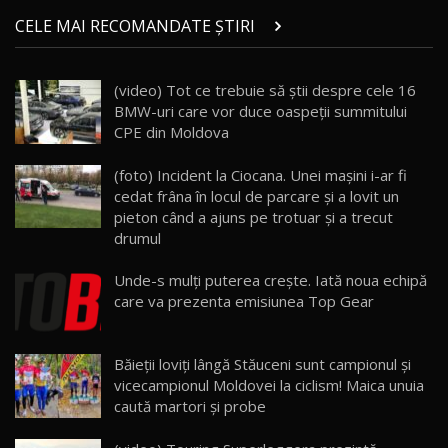
Micul BYD Dolphin Surf / Test Drive
CELE MAI RECOMANDATE ȘTIRI
AutoBlog.MD
21
16:59
(video) Tot ce trebuie să știi despre cele 16
Noua Mazda 6e / Test Drive AutoBlog.MD
BMW-uri care vor duce oaspeții summitului
26:59
22
CPE din Moldova
Lynk & Co 01 / Test Drive AutoBlog.MD
(foto) Incident la Ciocana. Unei maşini i-ar fi
25:19
23
cedat frâna în locul de parcare şi a lovit un
pieton când a ajuns pe trotuar şi a trecut
drumul
ZEEKR 009: Cel mai Performant și Confortabil
Van Electric Testat în Moldova / AutoBlog.MD
24
Unde-s mulţi puterea creşte. Iată noua echipă
26:38
care va prezenta emisiunea Top Gear
Land Rover Defender OCTA Edition One: Cel
mai Exclusiv și Puternic Defender Testat în
25
32:21
Moldova
Băieţii loviți lângă Stăuceni sunt campionul şi
vicecampionul Moldovei la ciclism! Maica unuia
caută martori şi probe
Porsche 911 Spirit 70 / Test Drive
AutoBlog.MD
26
10:57