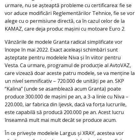
urmare, nu se așteaptă probleme cu certificarea: fie se
vor aduce modificări Reglementărilor Tehnice, fie se vor
alege cu o permisiune directă, ca în cazul celor de la
KAMAZ, care deja produc maşini cu motoare Euro 2.
Vânzările de modele Granta radical simplificate vor
începe în mai 2022. Exact aceleași schimbări sunt
așteptate pentru modelele Niva şi în viitor pentru
Vesta. Ca urmare, programul de producție al AvtoVAZ,
care vizează doar aceste patru modele, se va menţine la
un nivel semnificativ – 720.000 de unităţi pe an. SKP
“Kalina” (unde se asamblează acum Granta) poate
produce 300.000 de mașini pe an, a 3-a linie cu Niva –
220.000, iar fabrica din Ijevsk, dacă va forţa lucrurile,
este capabilă să producă 200.000 pe an. Acest lucru
înseamnă mult mai mult decât se produce acum.
În ce priveşte modelele Largus și XRAY, acestea vor