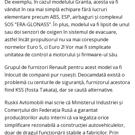
De exemplu, în cazul modelului Granta, acesta va fi
vândut în cea mai simplă echipare fără lucruri
elementare precum ABS, ESP, airbaguri și complexul
SOS “ERA-GLONASS”. În plus, modelul va fi lipsit de unul
sau doi senzori de oxigen în sistemul de evacuare,
astfel încât propulsorul nu va mai corespunde
normelor Euro 5, ci Euro 2! Vor mai fi simplicate
unitatea de control a motorului și firmware-ul său.
Grupul de furnizori Renault pentru acest model va fi
înlocuit de companii pur rusești. Deocamdată există o
problemă cu centurile de siguranță, furnizorul acestora
fiind KSS (fosta Takata), dar se caută alternative.
Ruskii Avtomobili mai scrie că Ministerul Industriei și
Comerțului din Federația Rusă a garantat
producătorilor auto interni că va legaliza orice
simplificare rezonabilă a construcţiei autovehiculelor,
doar de dragul funcţionării stabile a fabricilor. Prin