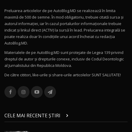
Preluarea articolelor de pe AutoBlog.MD se realizează în limita
Mercedes-AMG E 53 HYBRID 4MATIC+ / Test
maximă de 500 de semne. În mod obligatoriu, trebuie citată sursa și
Drive AutoBlog.MD
10
autorul informației, iar în cazul portalurilor informaționale trebuie
16:27
indicat și linkul direct (ACTIV) la sursă în lead. Prelucarea integrală se
poate realiza doar în condițiile unui acord încheiat cu redacţia
Noul Volvo ES90 / Test Drive AutoBlog.MD
AutoBlog.MD.
27:58
11
Materialele de pe AutoBlog.MD sunt protejate de Legea 139 privind
dreptul de autor și drepturile conexe, inclusiv de Codul Deontologic
Noul MG HS / Test Drive AutoBlog.MD
al Jurnalistului din Republica Moldova.
16:48
12
De către cititori, like-urile şi share-urile articolelor SUNT SALUTATE!
ROX 01: Test drive cu noul SUV chinezesc care
combină aventura cu luxul / AutoBlog.MD
13
36:08
ZEEKR 9X în Moldova: Am condus gigantul
chinez care face lumea să se întoarcă după el
14
CELE MAI RECENTE ȘTIRI
17:27
/ AutoBlog.MD
Noua Mazda CX-5 / Test Drive AutoBlog.MD