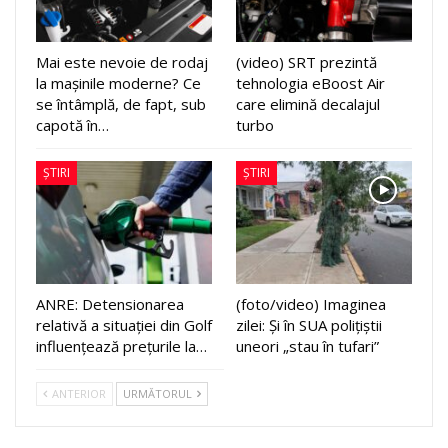
Mai este nevoie de rodaj
(video) SRT prezintă
la mașinile moderne? Ce
tehnologia eBoost Air
se întâmplă, de fapt, sub
care elimină decalajul
capotă în…
turbo
ȘTIRI
ȘTIRI
ANRE: Detensionarea
(foto/video) Imaginea
relativă a situației din Golf
zilei: Și în SUA polițiștii
influențează prețurile la…
uneori „stau în tufari”
ANTERIOR
URMĂTORUL