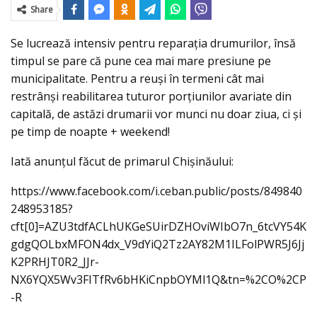
Share
Se lucrează intensiv pentru reparația drumurilor, însă
timpul se pare că pune cea mai mare presiune pe
municipalitate. Pentru a reuşi în termeni cât mai
restrânși reabilitarea tuturor porțiunilor avariate din
capitală, de astăzi drumarii vor munci nu doar ziua, ci şi
pe timp de noapte + weekend!
Iată anunţul făcut de primarul Chişinăului:
https://www.facebook.com/i.ceban.public/posts/849840
248953185?
cft[0]=AZU3tdfACLhUKGeSUirDZHOviWIbO7n_6tcVY54K
gdgQOLbxMFON4dx_V9dYiQ2Tz2AY82M1ILFolPWR5J6Jj
K2PRHJT0R2_JJr-
NX6YQX5Wv3FITfRv6bHKiCnpbOYMl1Q&tn=%2CO%2CP
-R