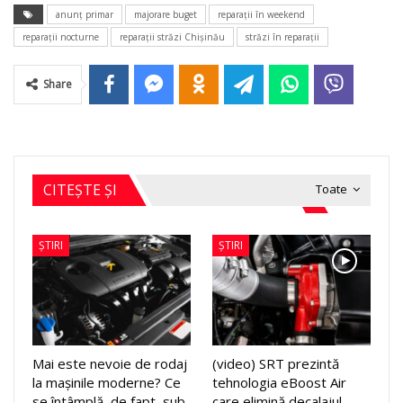
anunţ primar
majorare buget
reparaţii în weekend
reparaţii nocturne
reparaţii străzi Chişinău
străzi în reparaţii
Share
CITEȘTE ȘI
Toate
ȘTIRI
ȘTIRI
Mai este nevoie de rodaj
(video) SRT prezintă
la mașinile moderne? Ce
tehnologia eBoost Air
se întâmplă, de fapt, sub
care elimină decalajul