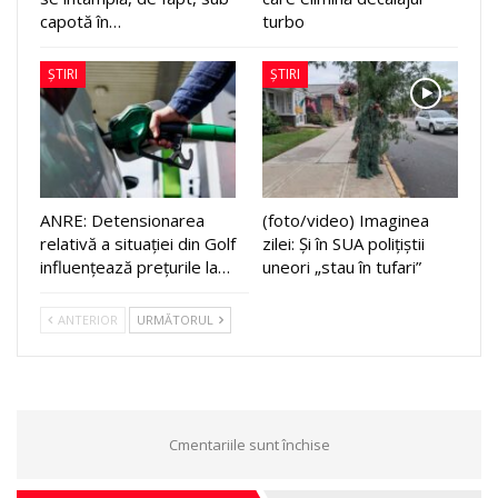
capotă în…
turbo
ȘTIRI
ȘTIRI
ANRE: Detensionarea
(foto/video) Imaginea
relativă a situației din Golf
zilei: Și în SUA polițiștii
influențează prețurile la…
uneori „stau în tufari”
ANTERIOR
URMĂTORUL
Cmentariile sunt închise