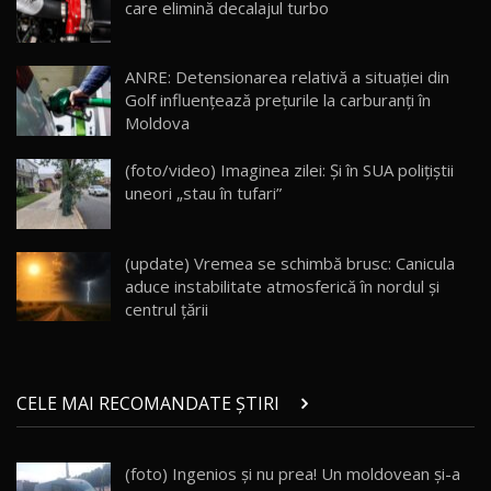
care elimină decalajul turbo
Lotus Eletre R / Test Drive AutoBlog.MD
20:06
17
ANRE: Detensionarea relativă a situației din
Golf influențează prețurile la carburanți în
Moldova
Va fi modelul nr.1 BYD în Moldova? BYD Seal U
DM-i / Test Drive AutoBlog.MD
18
(foto/video) Imaginea zilei: Și în SUA polițiștii
30:08
uneori „stau în tufari”
Noul Geely EX5 EM-i care a cucerit Moldova
înainte să ajungă în showroom / Test Drive
19
23:36
AutoBlog.MD
(update) Vremea se schimbă brusc: Canicula
aduce instabilitate atmosferică în nordul și
Noul ZEEKR 7X / Test Drive AutoBlog.MD
centrul țării
29:08
20
Micul BYD Dolphin Surf / Test Drive
CELE MAI RECOMANDATE ȘTIRI
AutoBlog.MD
21
16:59
(foto) Ingenios şi nu prea! Un moldovean şi-a
Noua Mazda 6e / Test Drive AutoBlog.MD