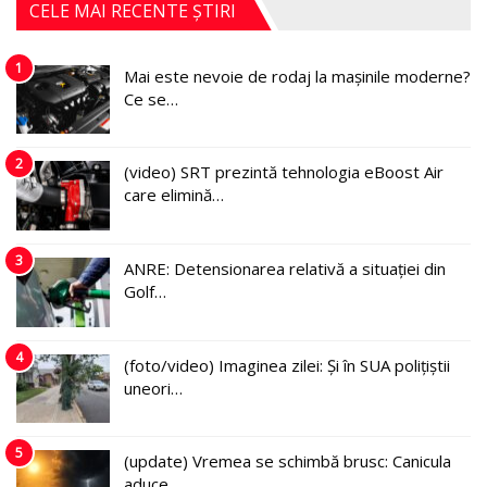
CELE MAI RECENTE ȘTIRI
1
Mai este nevoie de rodaj la mașinile moderne?
Ce se…
2
(video) SRT prezintă tehnologia eBoost Air
care elimină…
3
ANRE: Detensionarea relativă a situației din
Golf…
4
(foto/video) Imaginea zilei: Și în SUA polițiștii
uneori…
5
(update) Vremea se schimbă brusc: Canicula
aduce…