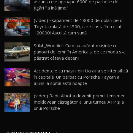
ascuns cele aproape 6000 de pachete de
26:59
22
ţigări “la înălţime”
Lynk & Co 01 / Test Drive AutoBlog.MD
(video) Eşapament de 18000 de dolari pe o
25:19
23
Toyota rulată de 4500, care costa în trecut
120000! Ascultă cum sună
ZEEKR 009: Cel mai Performant și Confortabil
Stilul „Woodie”: Cum au apărut mașinile cu
Van Electric Testat în Moldova / AutoBlog.MD
24
panouri de lemn în America și de ce moda s-a
26:38
păstrat câteva decenii
Land Rover Defender OCTA Edition One: Cel
Accidentele cu maşini din Ucraina se intensifică
mai Exclusiv și Puternic Defender Testat în
25
32:21
Moldova
în capitală! Un bărbat cu Porsche Taycan a
ajuns la spital astă noapte
Porsche 911 Spirit 70 / Test Drive
AutoBlog.MD
26
(video) Radu Albot a devenit primul tenismen
10:57
moldovean câştigător al unui turneu ATP şi a
unui Porsche
Test Drive: Noile modele FENDT! Cum e să
conduci un tractor?!
27
22:49