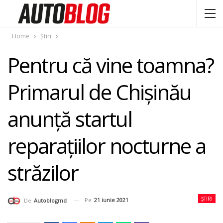
Home
Știri
Pentru că vine toamna?
Primarul de Chișinău
anunță startul
reparațiilor nocturne a
străzilor
ȘTIRI
Pe
21 iunie 2021
De
Autoblogmd