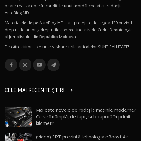
poate realiza doar în condițiile unui acord încheiat cu redacţia
Noul Volvo ES90 / Test Drive AutoBlog.MD
AutoBlog.MD.
27:58
11
Materialele de pe AutoBlog.MD sunt protejate de Legea 139 privind
dreptul de autor și drepturile conexe, inclusiv de Codul Deontologic
Noul MG HS / Test Drive AutoBlog.MD
al Jurnalistului din Republica Moldova.
16:48
12
De către cititori, like-urile şi share-urile articolelor SUNT SALUTATE!
ROX 01: Test drive cu noul SUV chinezesc care
combină aventura cu luxul / AutoBlog.MD
13
36:08
ZEEKR 9X în Moldova: Am condus gigantul
chinez care face lumea să se întoarcă după el
14
CELE MAI RECENTE ȘTIRI
17:27
/ AutoBlog.MD
Noua Mazda CX-5 / Test Drive AutoBlog.MD
Mai este nevoie de rodaj la mașinile moderne?
14:37
15
Ce se întâmplă, de fapt, sub capotă în primii
kilometri
Cum merge? Škoda Octavia 4×4 DSG facelift //
AutoBlogMD
(video) SRT prezintă tehnologia eBoost Air
16
13:10