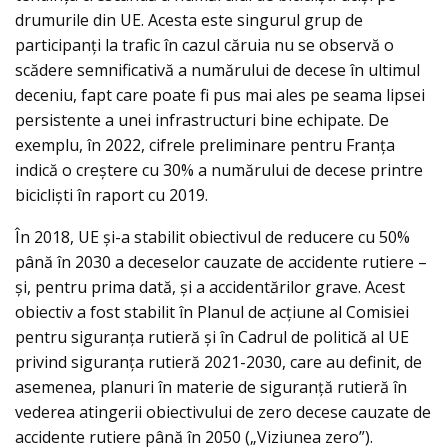
drumurile din UE. Acesta este singurul grup de
participanţi la trafic în cazul căruia nu se observă o
scădere semnificativă a numărului de decese în ultimul
deceniu, fapt care poate fi pus mai ales pe seama lipsei
persistente a unei infrastructuri bine echipate. De
exemplu, în 2022, cifrele preliminare pentru Franţa
indică o creştere cu 30% a numărului de decese printre
bicicliști în raport cu 2019.
În 2018, UE şi-a stabilit obiectivul de reducere cu 50%
până în 2030 a deceselor cauzate de accidente rutiere –
şi, pentru prima dată, şi a accidentărilor grave. Acest
obiectiv a fost stabilit în Planul de acţiune al Comisiei
pentru siguranţa rutieră şi în Cadrul de politică al UE
privind siguranţa rutieră 2021-2030, care au definit, de
asemenea, planuri în materie de siguranţă rutieră în
vederea atingerii obiectivului de zero decese cauzate de
accidente rutiere până în 2050 („Viziunea zero”).