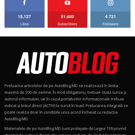
11:58
6
15,127
51,600
4 721
Lotus Emira Turbo SE / Test Drive
Likes
Subscribers
Followers
AutoBlog.MD
7
24:06
Noul Škoda Kodiaq RS / Test Drive
AutoBlog.MD în premieră națională
8
15:08
Noul Geely EX2 / Test Drive AutoBlog.MD
15:22
9
Preluarea articolelor de pe AutoBlog.MD se realizează în limita
Mercedes-AMG E 53 HYBRID 4MATIC+ / Test
maximă de 500 de semne. În mod obligatoriu, trebuie citată sursa și
Drive AutoBlog.MD
10
autorul informației, iar în cazul portalurilor informaționale trebuie
16:27
indicat și linkul direct (ACTIV) la sursă în lead. Prelucarea integrală se
poate realiza doar în condițiile unui acord încheiat cu redacţia
Noul Volvo ES90 / Test Drive AutoBlog.MD
AutoBlog.MD.
27:58
11
Materialele de pe AutoBlog.MD sunt protejate de Legea 139 privind