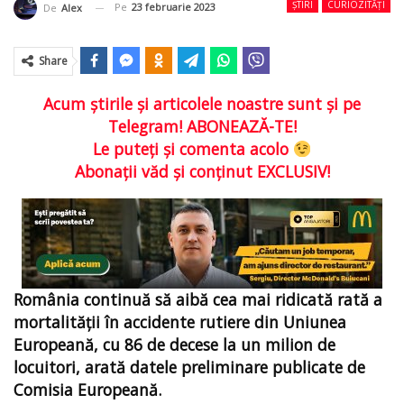
ȘTIRI
CURIOZITĂȚI
Pe
23 februarie 2023
De
Alex
Share
Acum ştirile şi articolele noastre sunt şi pe
Telegram! ABONEAZĂ-TE!
Le puteţi şi comenta acolo
Abonaţii văd şi conţinut EXCLUSIV!
România continuă să aibă cea mai ridicată rată a
mortalității în accidente rutiere din Uniunea
Europeană, cu 86 de decese la un milion de
locuitori, arată datele preliminare publicate de
Comisia Europeană.