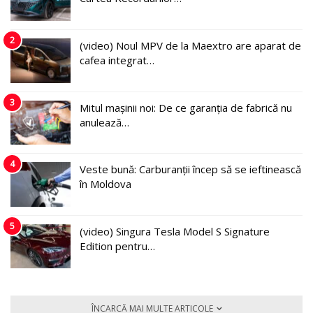
2
(video) Noul MPV de la Maextro are aparat de
cafea integrat…
3
Mitul mașinii noi: De ce garanția de fabrică nu
anulează…
4
Veste bună: Carburanții încep să se ieftinească
în Moldova
5
(video) Singura Tesla Model S Signature
Edition pentru…
ÎNCARCĂ MAI MULTE ARTICOLE