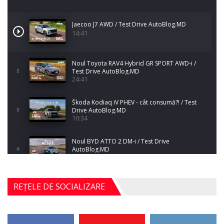
Jaecoo J7 AWD / Test Drive AutoBlog.MD
14:41
Noul Toyota RAV4 Hybrid GR SPORT AWD-i /
Test Drive AutoBlog.MD
2
24:41
Škoda Kodiaq iV PHEV - cât consumă?! / Test
Drive AutoBlog.MD
3
10:34
Noul BYD ATTO 2 DM-i / Test Drive
AutoBlog.MD
4
17:35
Noul Mercedes-Benz S-Class facelift (S 580
REȚELE DE SOCIALIZARE
4MATIC V223) / Test Drive AutoBlog.MD
5
27:33
HAVAL H5 / Test Drive AutoBlog.MD