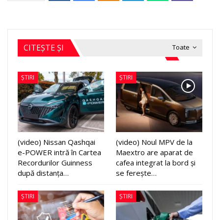
CITEȘTE ȘI
Toate
ȘTIRI
ȘTIRI
(video) Nissan Qashqai
(video) Noul MPV de la
e-POWER intră în Cartea
Maextro are aparat de
Recordurilor Guinness
cafea integrat la bord și
după distanța…
se ferește…
ȘTIRI
ȘTIRI