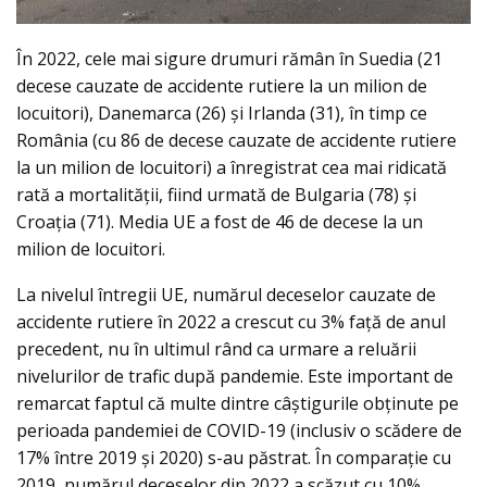
În 2022, cele mai sigure drumuri rămân în Suedia (21
decese cauzate de accidente rutiere la un milion de
locuitori), Danemarca (26) şi Irlanda (31), în timp ce
România (cu 86 de decese cauzate de accidente rutiere
la un milion de locuitori) a înregistrat cea mai ridicată
rată a mortalităţii, fiind urmată de Bulgaria (78) şi
Croaţia (71). Media UE a fost de 46 de decese la un
milion de locuitori.
La nivelul întregii UE, numărul deceselor cauzate de
accidente rutiere în 2022 a crescut cu 3% faţă de anul
precedent, nu în ultimul rând ca urmare a reluării
nivelurilor de trafic după pandemie. Este important de
remarcat faptul că multe dintre câştigurile obţinute pe
perioada pandemiei de COVID-19 (inclusiv o scădere de
17% între 2019 şi 2020) s-au păstrat. În comparaţie cu
2019, numărul deceselor din 2022 a scăzut cu 10%.