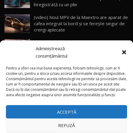
CUM SE CONDUCE?
29
înregistrată cu un plin
33:40
(video) Noul MPV de la Maextro are aparat de
Primele impresii despre BYD Seal U DM-i,
cafea integrat la bord și se ferește singur de
Sealion 7 și Seal 5 DM-i / Test Drive
30
crengi aplecate
10:58
AutoBlog.MD
Mitul mașinii noi: De ce garanția de fabrică nu
Noua Toyota Corolla Cross facelift / Test Drive
Administrează
anulează întreținerea periodică
AutoBlog.MD
31
13:56
consimțământul
Veste bună: Carburanții încep să se ieftinească
Noul Volvo EX90 / Test Drive AutoBlog.MD
Pentru a oferi cea mai bună experiență, folosim tehnologii, cum ar fi
32:06
32
în Moldova
cookie-uri, pentru a stoca și/sau accesa informațiile despre dispozitive.
Consimțământul pentru aceste tehnologii ne permite să procesăm date,
cum ar fi comportamentul de navigare sau ID-uri unice pe acest site.
Dacă nu îți dai consimțământul sau îți retragi consimțământul dat poate
×
MG RX5 - își merită banii? / Test Drive
(foto/video) Avanpremieră netradițională: Noul
avea afecte negative asupra unor anumite funcționalități și funcții.
AutoBlog.MD
33
smart #2 a apărut pe pereți din mai multe țări
18:51
ACCEPTĂ
Noul DACIA DUSTER DIESEL! Primul test drive în
română
34
15:39
REFUZĂ
Toate drepturile rezervate © 2026