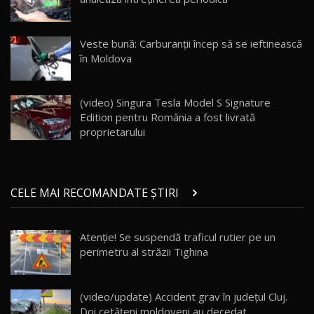
Va fi modelul nr.1 BYD în Moldova? BYD Seal U
DM-i / Test Drive AutoBlog.MD
18
Veste bună: Carburanții încep să se ieftinească
30:08
în Moldova
Noul Geely EX5 EM-i care a cucerit Moldova
înainte să ajungă în showroom / Test Drive
19
23:36
AutoBlog.MD
(video) Singura Tesla Model S Signature
Edition pentru România a fost livrată
Noul ZEEKR 7X / Test Drive AutoBlog.MD
proprietarului
29:08
20
Micul BYD Dolphin Surf / Test Drive
CELE MAI RECOMANDATE ȘTIRI
AutoBlog.MD
21
16:59
Atenţie! Se suspendă traficul rutier pe un
Noua Mazda 6e / Test Drive AutoBlog.MD
perimetru al străzii Tighina
26:59
22
Lynk & Co 01 / Test Drive AutoBlog.MD
(video/update) Accident grav în județul Cluj.
25:19
23
Doi cetățeni moldoveni au decedat