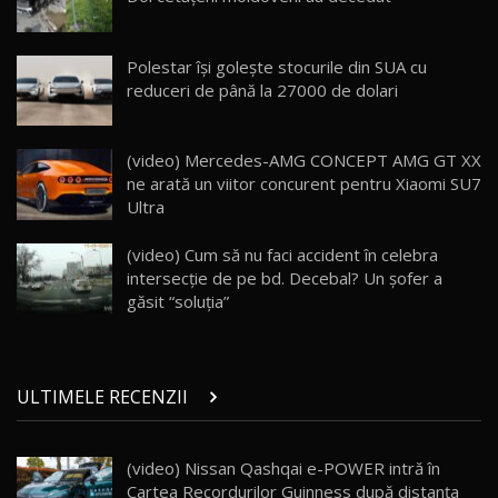
ZEEKR 009: Cel mai Performant și Confortabil
Polestar își golește stocurile din SUA cu
Van Electric Testat în Moldova / AutoBlog.MD
24
reduceri de până la 27000 de dolari
26:38
Land Rover Defender OCTA Edition One: Cel
(video) Mercedes-AMG CONCEPT AMG GT XX
mai Exclusiv și Puternic Defender Testat în
25
32:21
Moldova
ne arată un viitor concurent pentru Xiaomi SU7
Ultra
Porsche 911 Spirit 70 / Test Drive
AutoBlog.MD
26
(video) Cum să nu faci accident în celebra
10:57
intersecţie de pe bd. Decebal? Un şofer a
găsit “soluţia”
Test Drive: Noile modele FENDT! Cum e să
conduci un tractor?!
27
22:49
ULTIMELE RECENZII
Noul Geely Monjaro 2025! Mai ieftin și mai
dotat / Test Drive AutoBlog.MD
28
23:05
(video) Nissan Qashqai e-POWER intră în
Cartea Recordurilor Guinness după distanța
ZEEKR 9X - PRIMUL TEST DRIVE ÎN ROMÂNĂ!