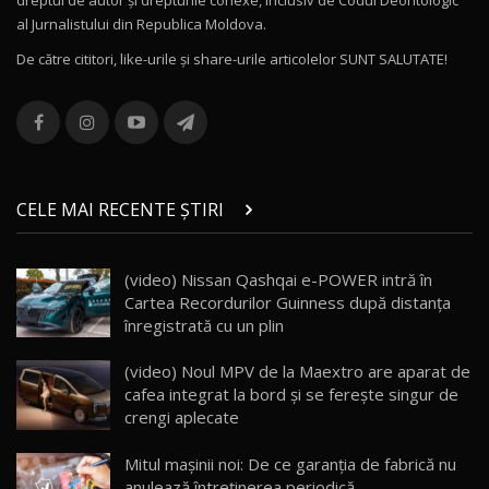
dreptul de autor și drepturile conexe, inclusiv de Codul Deontologic
Noul MG HS / Test Drive AutoBlog.MD
al Jurnalistului din Republica Moldova.
16:48
12
De către cititori, like-urile şi share-urile articolelor SUNT SALUTATE!
ROX 01: Test drive cu noul SUV chinezesc care
combină aventura cu luxul / AutoBlog.MD
13
36:08
ZEEKR 9X în Moldova: Am condus gigantul
chinez care face lumea să se întoarcă după el
14
CELE MAI RECENTE ȘTIRI
17:27
/ AutoBlog.MD
Noua Mazda CX-5 / Test Drive AutoBlog.MD
(video) Nissan Qashqai e-POWER intră în
14:37
15
Cartea Recordurilor Guinness după distanța
înregistrată cu un plin
Cum merge? Škoda Octavia 4×4 DSG facelift //
AutoBlogMD
(video) Noul MPV de la Maextro are aparat de
16
13:10
cafea integrat la bord și se ferește singur de
crengi aplecate
Lotus Eletre R / Test Drive AutoBlog.MD
20:06
17
Mitul mașinii noi: De ce garanția de fabrică nu
anulează întreținerea periodică