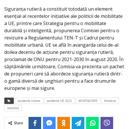
Siguranţa rutieră a constituit totodată un element
esenţial al recentelor iniţiative ale politicii de mobilitate
a UE, printre care Strategia pentru o mobilitate
durabilă şi inteligentă, propunerea Comisiei pentru o
revizuire a Regulamentului TEN-T şi Cadrul pentru
mobilitate urbană. UE se află în avangarda celui de-al
doilea deceniu de acţiune pentru siguranţa rutieră,
proclamat de ONU pentru 2021-2030 în august 2020. În
săptămânile următoare, Comisia va prezenta un pachet
de propuneri care să abordeze siguranţa rutieră dintr-
o gamă diversă de unghiuri pentru a face drumurile
europene şi mai sigure.
accidente rutiere
accidente UE 2022
MORTALITATE
România
statistică
Share