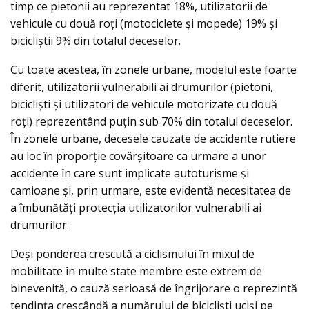
timp ce pietonii au reprezentat 18%, utilizatorii de
vehicule cu două roţi (motociclete şi mopede) 19% şi
bicicliştii 9% din totalul deceselor.
Cu toate acestea, în zonele urbane, modelul este foarte
diferit, utilizatorii vulnerabili ai drumurilor (pietoni,
biciclişti şi utilizatori de vehicule motorizate cu două
roţi) reprezentând puţin sub 70% din totalul deceselor.
În zonele urbane, decesele cauzate de accidente rutiere
au loc în proporţie covârşitoare ca urmare a unor
accidente în care sunt implicate autoturisme şi
camioane şi, prin urmare, este evidentă necesitatea de
a îmbunătăţi protecţia utilizatorilor vulnerabili ai
drumurilor.
Deşi ponderea crescută a ciclismului în mixul de
mobilitate în multe state membre este extrem de
binevenită, o cauză serioasă de îngrijorare o reprezintă
tendinţa crescândă a numărului de biciclişti ucişi pe