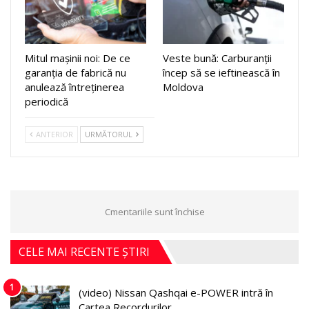
Mitul mașinii noi: De ce
Veste bună: Carburanții
garanția de fabrică nu
încep să se ieftinească în
anulează întreținerea
Moldova
periodică
ANTERIOR
URMĂTORUL
Cmentariile sunt închise
CELE MAI RECENTE ȘTIRI
1
(video) Nissan Qashqai e-POWER intră în
Cartea Recordurilor…