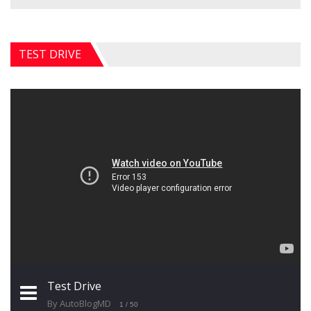
TEST DRIVE
Test Drive
By AutoBlogMD
1
/ 50