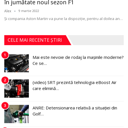
în jumătate noul sezon F1
Alex
9 martie 2022
Şi compania Aston Martin va pune la dispoziție, pentru al doilea an
…
CELE MAI RECENTE ȘTIRI
1
Mai este nevoie de rodaj la mașinile moderne?
Ce se…
2
(video) SRT prezintă tehnologia eBoost Air
care elimină…
3
ANRE: Detensionarea relativă a situației din
Golf…