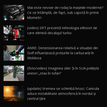
Noua Mazda CX-5 / Test Drive AutoBlog.MD
Mai este nevoie de rodaj la mașinile moderne?
14:37
15
Ce se întâmplă, de fapt, sub capotă în primii
kilometri
Cum merge? Škoda Octavia 4×4 DSG facelift //
AutoBlogMD
(video) SRT prezintă tehnologia eBoost Air
16
13:10
care elimină decalajul turbo
Lotus Eletre R / Test Drive AutoBlog.MD
20:06
17
ANRE: Detensionarea relativă a situației din
Golf influențează prețurile la carburanți în
Moldova
Va fi modelul nr.1 BYD în Moldova? BYD Seal U
DM-i / Test Drive AutoBlog.MD
18
(foto/video) Imaginea zilei: Și în SUA polițiștii
30:08
uneori „stau în tufari”
Noul Geely EX5 EM-i care a cucerit Moldova
înainte să ajungă în showroom / Test Drive
19
23:36
AutoBlog.MD
(update) Vremea se schimbă brusc: Canicula
aduce instabilitate atmosferică în nordul și
Noul ZEEKR 7X / Test Drive AutoBlog.MD
centrul țării
29:08
20