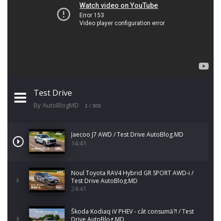
Test Drive
By AutoBlogMD
1
/ 300
Jaecoo J7 AWD / Test Drive AutoBlog.MD
14:41
Noul Toyota RAV4 Hybrid GR SPORT AWD-i /
Test Drive AutoBlog.MD
2
24:41
Škoda Kodiaq iV PHEV - cât consumă?! / Test
Drive AutoBlog.MD
3