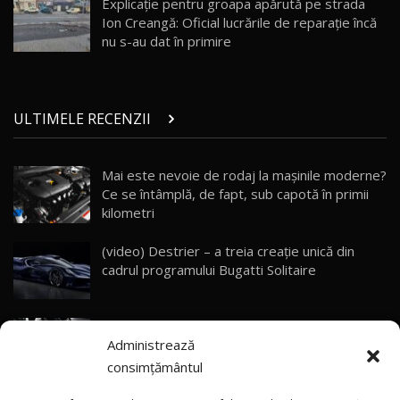
Explicaţie pentru groapa apărută pe strada
10:57
Ion Creangă: Oficial lucrările de reparaţie încă
nu s-au dat în primire
Test Drive: Noile modele FENDT! Cum e să
conduci un tractor?!
27
22:49
ULTIMELE RECENZII
Noul Geely Monjaro 2025! Mai ieftin și mai
dotat / Test Drive AutoBlog.MD
28
23:05
Mai este nevoie de rodaj la mașinile moderne?
Ce se întâmplă, de fapt, sub capotă în primii
ZEEKR 9X - PRIMUL TEST DRIVE ÎN ROMÂNĂ!
CUM SE CONDUCE?
29
kilometri
33:40
(video) Destrier – a treia creație unică din
Primele impresii despre BYD Seal U DM-i,
cadrul programului Bugatti Solitaire
Sealion 7 și Seal 5 DM-i / Test Drive
30
10:58
AutoBlog.MD
(video) SRT prezintă tehnologia eBoost Air
Noua Toyota Corolla Cross facelift / Test Drive
Administrează
care elimină decalajul turbo
AutoBlog.MD
31
13:56
consimțământul