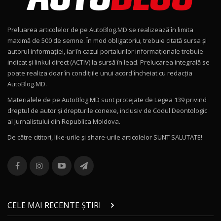
Noul Geely EX2 / Test Drive AutoBlog.MD
15:22
9
Preluarea articolelor de pe AutoBlog.MD se realizează în limita
Mercedes-AMG E 53 HYBRID 4MATIC+ / Test
maximă de 500 de semne. În mod obligatoriu, trebuie citată sursa și
Drive AutoBlog.MD
10
autorul informației, iar în cazul portalurilor informaționale trebuie
16:27
indicat și linkul direct (ACTIV) la sursă în lead. Prelucarea integrală se
poate realiza doar în condițiile unui acord încheiat cu redacţia
Noul Volvo ES90 / Test Drive AutoBlog.MD
AutoBlog.MD.
27:58
11
Materialele de pe AutoBlog.MD sunt protejate de Legea 139 privind
dreptul de autor și drepturile conexe, inclusiv de Codul Deontologic
Noul MG HS / Test Drive AutoBlog.MD
al Jurnalistului din Republica Moldova.
16:48
12
De către cititori, like-urile şi share-urile articolelor SUNT SALUTATE!
ROX 01: Test drive cu noul SUV chinezesc care
combină aventura cu luxul / AutoBlog.MD
13
36:08
ZEEKR 9X în Moldova: Am condus gigantul
chinez care face lumea să se întoarcă după el
14
CELE MAI RECENTE ȘTIRI
17:27
/ AutoBlog.MD