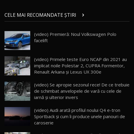
Micul BYD Dolphin Surf / Test Drive
CELE MAI RECOMANDATE ȘTIRI
AutoBlog.MD
21
16:59
(video) Premieră: Noul Volkswagen Polo
Noua Mazda 6e / Test Drive AutoBlog.MD
facelift
26:59
22
Lynk & Co 01 / Test Drive AutoBlog.MD
(video) Primele teste Euro NCAP din 2021 au
25:19
23
implicat noile Polestar 2, CUPRA Formentor,
Renault Arkana şi Lexus UX 300e
ZEEKR 009: Cel mai Performant și Confortabil
(video) Se apropie sezonul rece! De ce trebuie
Van Electric Testat în Moldova / AutoBlog.MD
24
de schimbat anvelopele de vară cu cele de
26:38
iarnă şi ulterior invers
Land Rover Defender OCTA Edition One: Cel
(video) Audi arată profilul noului Q4 e-tron
mai Exclusiv și Puternic Defender Testat în
25
32:21
Moldova
Sportback şi cum îi produce unele panouri de
caroserie
Porsche 911 Spirit 70 / Test Drive
AutoBlog.MD
26