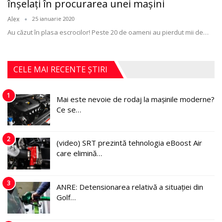
înșelați în procurarea unei maşini
Alex
25 ianuarie 2020
Au căzut în plasa escrocilor! Peste 20 de oameni au pierdut mii de
…
CELE MAI RECENTE ȘTIRI
1
Mai este nevoie de rodaj la mașinile moderne?
Ce se…
2
(video) SRT prezintă tehnologia eBoost Air
care elimină…
3
ANRE: Detensionarea relativă a situației din
Golf…