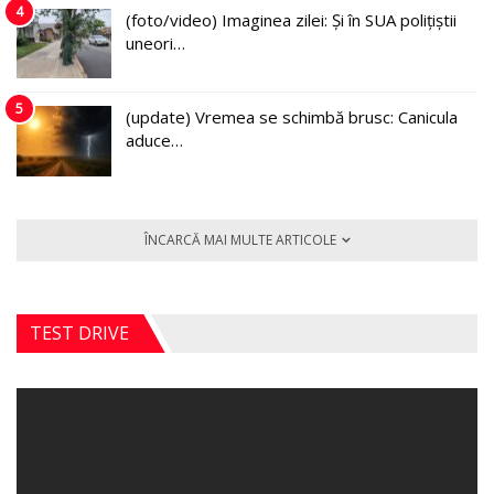
4
(foto/video) Imaginea zilei: Și în SUA polițiștii
uneori…
5
(update) Vremea se schimbă brusc: Canicula
aduce…
ÎNCARCĂ MAI MULTE ARTICOLE
TEST DRIVE