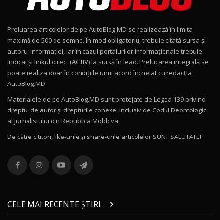
Noul Geely EX2 / Test Drive AutoBlog.MD
15:22
9
Preluarea articolelor de pe AutoBlog.MD se realizează în limita
Mercedes-AMG E 53 HYBRID 4MATIC+ / Test
maximă de 500 de semne. În mod obligatoriu, trebuie citată sursa și
Drive AutoBlog.MD
10
autorul informației, iar în cazul portalurilor informaționale trebuie
16:27
indicat și linkul direct (ACTIV) la sursă în lead. Prelucarea integrală se
poate realiza doar în condițiile unui acord încheiat cu redacţia
Noul Volvo ES90 / Test Drive AutoBlog.MD
AutoBlog.MD.
27:58
11
Materialele de pe AutoBlog.MD sunt protejate de Legea 139 privind
dreptul de autor și drepturile conexe, inclusiv de Codul Deontologic
Noul MG HS / Test Drive AutoBlog.MD
al Jurnalistului din Republica Moldova.
16:48
12
De către cititori, like-urile şi share-urile articolelor SUNT SALUTATE!
ROX 01: Test drive cu noul SUV chinezesc care
combină aventura cu luxul / AutoBlog.MD
13
36:08
ZEEKR 9X în Moldova: Am condus gigantul
chinez care face lumea să se întoarcă după el
14
CELE MAI RECENTE ȘTIRI
17:27
/ AutoBlog.MD