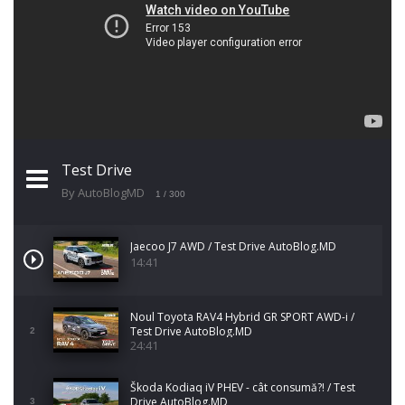
Test Drive
By AutoBlogMD
1
/ 300
Jaecoo J7 AWD / Test Drive AutoBlog.MD
14:41
Noul Toyota RAV4 Hybrid GR SPORT AWD-i /
Test Drive AutoBlog.MD
2
24:41
Škoda Kodiaq iV PHEV - cât consumă?! / Test
Drive AutoBlog.MD
3