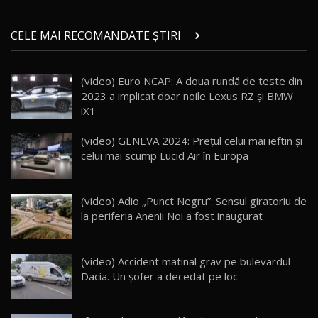
Micul BYD Dolphin Surf / Test Drive
CELE MAI RECOMANDATE ȘTIRI
AutoBlog.MD
21
16:59
(video) Euro NCAP: A doua rundă de teste din
Noua Mazda 6e / Test Drive AutoBlog.MD
2023 a implicat doar noile Lexus RZ şi BMW
26:59
22
iX1
Lynk & Co 01 / Test Drive AutoBlog.MD
(video) GENEVA 2024: Prețul celui mai ieftin și
25:19
23
celui mai scump Lucid Air în Europa
ZEEKR 009: Cel mai Performant și Confortabil
(video) Adio „Punct Negru”: Sensul giratoriu de
Van Electric Testat în Moldova / AutoBlog.MD
24
la periferia Anenii Noi a fost inaugurat
26:38
Land Rover Defender OCTA Edition One: Cel
(video) Accident matinal grav pe bulevardul
mai Exclusiv și Puternic Defender Testat în
25
32:21
Moldova
Dacia. Un șofer a decedat pe loc
Porsche 911 Spirit 70 / Test Drive
AutoBlog.MD
26