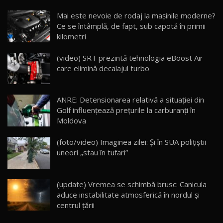
Noua Mazda CX-5 / Test Drive AutoBlog.MD
Mai este nevoie de rodaj la mașinile moderne?
14:37
15
Ce se întâmplă, de fapt, sub capotă în primii
kilometri
Cum merge? Škoda Octavia 4×4 DSG facelift //
AutoBlogMD
(video) SRT prezintă tehnologia eBoost Air
16
13:10
care elimină decalajul turbo
Lotus Eletre R / Test Drive AutoBlog.MD
20:06
17
ANRE: Detensionarea relativă a situației din
Golf influențează prețurile la carburanți în
Moldova
Va fi modelul nr.1 BYD în Moldova? BYD Seal U
DM-i / Test Drive AutoBlog.MD
18
(foto/video) Imaginea zilei: Și în SUA polițiștii
30:08
uneori „stau în tufari”
Noul Geely EX5 EM-i care a cucerit Moldova
înainte să ajungă în showroom / Test Drive
19
23:36
AutoBlog.MD
(update) Vremea se schimbă brusc: Canicula
aduce instabilitate atmosferică în nordul și
Noul ZEEKR 7X / Test Drive AutoBlog.MD
centrul țării
29:08
20