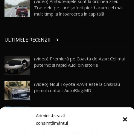
(video) Ambuteiajele sunt la ordinea zilei:
10:57
Traseele pe care șoferii pierd acum cel mai
mult timp la întoarcerea în capitală
Test Drive: Noile modele FENDT! Cum e să
conduci un tractor?!
27
22:49
ULTIMELE RECENZII
Noul Geely Monjaro 2025! Mai ieftin și mai
dotat / Test Drive AutoBlog.MD
28
23:05
(video) Premieră pe Coasta de Azur: Cel mai
puternic și rapid Audi din istorie
ZEEKR 9X - PRIMUL TEST DRIVE ÎN ROMÂNĂ!
CUM SE CONDUCE?
29
33:40
(video) Noul Toyota RAV4 este la Chișinău –
Primele impresii despre BYD Seal U DM-i,
primul contact AutoBlog.MD
Sealion 7 și Seal 5 DM-i / Test Drive
30
10:58
AutoBlog.MD
Gata cu importul gratuit de mașini electrice în
Noua Toyota Corolla Cross facelift / Test Drive
Administrează
Moldova și 50% scutire pentru PHEV?! Taxele
AutoBlog.MD
31
13:56
și accizele prevăzute pentru 2027
consimțământul