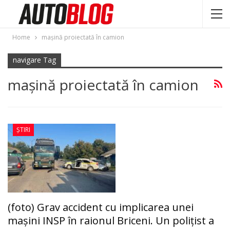
Home
maşină proiectată în camion
navigare Tag
maşină proiectată în camion
ȘTIRI
(foto) Grav accident cu implicarea unei
maşini INSP în raionul Briceni. Un poliţist a