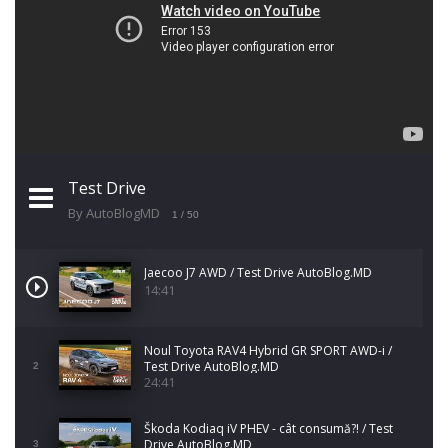
Test Drive
By AutoBlogMD
1
/ 50
Jaecoo J7 AWD / Test Drive AutoBlog.MD
14:41
Noul Toyota RAV4 Hybrid GR SPORT AWD-i /
Test Drive AutoBlog.MD
2
24:41
Škoda Kodiaq iV PHEV - cât consumă?! / Test
Drive AutoBlog.MD
3