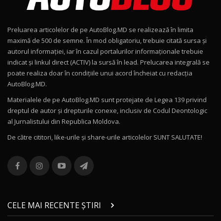
Noul Geely EX2 / Test Drive AutoBlog.MD
15:22
9
Preluarea articolelor de pe AutoBlog.MD se realizează în limita
Mercedes-AMG E 53 HYBRID 4MATIC+ / Test
maximă de 500 de semne. În mod obligatoriu, trebuie citată sursa și
Drive AutoBlog.MD
10
autorul informației, iar în cazul portalurilor informaționale trebuie
16:27
indicat și linkul direct (ACTIV) la sursă în lead. Prelucarea integrală se
poate realiza doar în condițiile unui acord încheiat cu redacţia
Noul Volvo ES90 / Test Drive AutoBlog.MD
AutoBlog.MD.
27:58
11
Materialele de pe AutoBlog.MD sunt protejate de Legea 139 privind
dreptul de autor și drepturile conexe, inclusiv de Codul Deontologic
Noul MG HS / Test Drive AutoBlog.MD
al Jurnalistului din Republica Moldova.
16:48
12
De către cititori, like-urile şi share-urile articolelor SUNT SALUTATE!
ROX 01: Test drive cu noul SUV chinezesc care
combină aventura cu luxul / AutoBlog.MD
13
36:08
ZEEKR 9X în Moldova: Am condus gigantul
chinez care face lumea să se întoarcă după el
14
CELE MAI RECENTE ȘTIRI
17:27
/ AutoBlog.MD