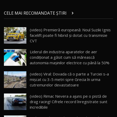
Micul BYD Dolphin Surf / Test Drive
CELE MAI RECOMANDATE ȘTIRI
AutoBlog.MD
21
16:59
(video) Premieră europeană: Noul Suziki Ignis
Noua Mazda 6e / Test Drive AutoBlog.MD
facelift poate fi hibrid şi dotat cu transmisie
26:59
22
CVT
Lynk & Co 01 / Test Drive AutoBlog.MD
Liderul din industria aparatelor de aer
25:19
23
condiționat a găsit cum să mărească
autonomia mașinilor electrice cu până la 50%
ZEEKR 009: Cel mai Performant și Confortabil
(video) Viral: Dovada că o parte a Turciei s-a
Van Electric Testat în Moldova / AutoBlog.MD
24
mişcat cu 3-5 metri spre Grecia în urma
26:38
cutremurelor devastatoare
Land Rover Defender OCTA Edition One: Cel
(video) Rimac Nevera a ajuns pe o pistă de
mai Exclusiv și Puternic Defender Testat în
25
32:21
Moldova
drag racing! Cifrele record înregistrate sunt
incredibile
Porsche 911 Spirit 70 / Test Drive
AutoBlog.MD
26