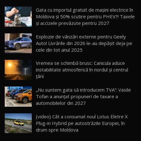
Noua Mazda CX-5 / Test Drive AutoBlog.MD
Gata cu importul gratuit de mașini electrice în
14:37
15
Moldova și 50% scutire pentru PHEV?! Taxele
și accizele prevăzute pentru 2027
Cum merge? Škoda Octavia 4×4 DSG facelift //
AutoBlogMD
Explozie de vânzări externe pentru Geely
16
13:10
Auto! Livrările din 2026 le-au depășit deja pe
cele din tot anul 2025
Lotus Eletre R / Test Drive AutoBlog.MD
20:06
17
Vremea se schimbă brusc: Canicula aduce
instabilitate atmosferică în nordul și centrul
țării
Va fi modelul nr.1 BYD în Moldova? BYD Seal U
DM-i / Test Drive AutoBlog.MD
18
„Nu suntem gata să introducem TVA”: Vasile
30:08
Tofan a anunțat propuneri de taxare a
automobilelor din 2027
Noul Geely EX5 EM-i care a cucerit Moldova
înainte să ajungă în showroom / Test Drive
19
23:36
AutoBlog.MD
(video) Cât a consumat noul Lotus Eletre X
Plug-in Hybrid pe autostrăzile Europei, în
Noul ZEEKR 7X / Test Drive AutoBlog.MD
drum spre Moldova
29:08
20