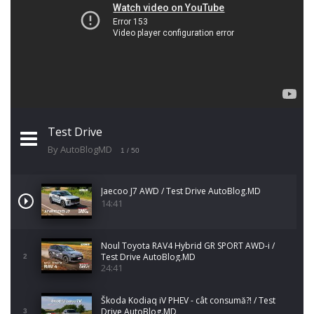
Test Drive
By AutoBlogMD
1
/ 50
Jaecoo J7 AWD / Test Drive AutoBlog.MD
14:41
Noul Toyota RAV4 Hybrid GR SPORT AWD-i /
Test Drive AutoBlog.MD
2
24:41
Škoda Kodiaq iV PHEV - cât consumă?! / Test
Drive AutoBlog.MD
3