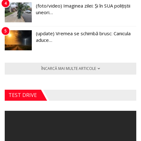
4
(foto/video) Imaginea zilei: Și în SUA polițiștii
uneori…
5
(update) Vremea se schimbă brusc: Canicula
aduce…
ÎNCARCĂ MAI MULTE ARTICOLE
TEST DRIVE