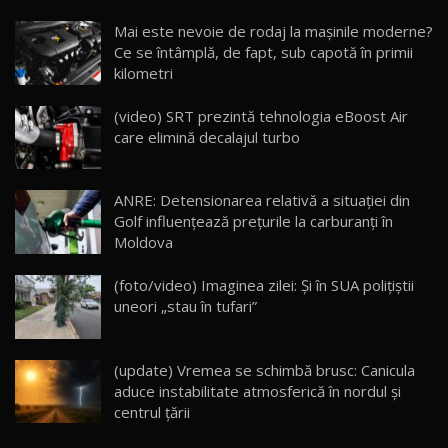
Noua Mazda CX-5 / Test Drive AutoBlog.MD
Mai este nevoie de rodaj la mașinile moderne?
14:37
15
Ce se întâmplă, de fapt, sub capotă în primii
kilometri
Cum merge? Škoda Octavia 4×4 DSG facelift //
AutoBlogMD
(video) SRT prezintă tehnologia eBoost Air
16
13:10
care elimină decalajul turbo
Lotus Eletre R / Test Drive AutoBlog.MD
20:06
17
ANRE: Detensionarea relativă a situației din
Golf influențează prețurile la carburanți în
Moldova
Va fi modelul nr.1 BYD în Moldova? BYD Seal U
DM-i / Test Drive AutoBlog.MD
18
(foto/video) Imaginea zilei: Și în SUA polițiștii
30:08
uneori „stau în tufari”
Noul Geely EX5 EM-i care a cucerit Moldova
înainte să ajungă în showroom / Test Drive
19
23:36
AutoBlog.MD
(update) Vremea se schimbă brusc: Canicula
aduce instabilitate atmosferică în nordul și
Noul ZEEKR 7X / Test Drive AutoBlog.MD
centrul țării
29:08
20