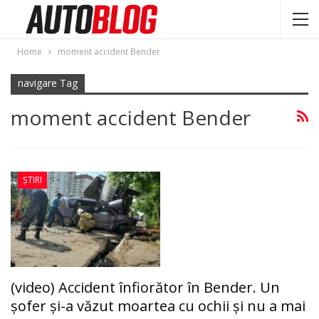
Home
moment accident Bender
navigare Tag
moment accident Bender
ȘTIRI
(video) Accident înfiorător în Bender. Un
şofer şi-a văzut moartea cu ochii şi nu a mai