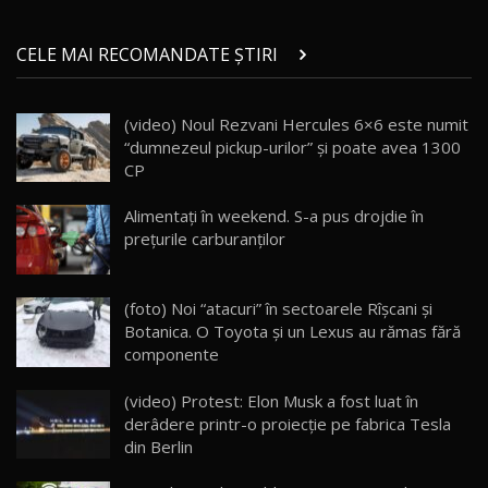
Micul BYD Dolphin Surf / Test Drive
CELE MAI RECOMANDATE ȘTIRI
AutoBlog.MD
21
16:59
(video) Noul Rezvani Hercules 6×6 este numit
Noua Mazda 6e / Test Drive AutoBlog.MD
“dumnezeul pickup-urilor” şi poate avea 1300
26:59
22
CP
Lynk & Co 01 / Test Drive AutoBlog.MD
Alimentați în weekend. S-a pus drojdie în
25:19
23
preţurile carburanţilor
ZEEKR 009: Cel mai Performant și Confortabil
(foto) Noi “atacuri” în sectoarele Rîşcani şi
Van Electric Testat în Moldova / AutoBlog.MD
24
Botanica. O Toyota şi un Lexus au rămas fără
26:38
componente
Land Rover Defender OCTA Edition One: Cel
(video) Protest: Elon Musk a fost luat în
mai Exclusiv și Puternic Defender Testat în
25
32:21
Moldova
derâdere printr-o proiecție pe fabrica Tesla
din Berlin
Porsche 911 Spirit 70 / Test Drive
AutoBlog.MD
26