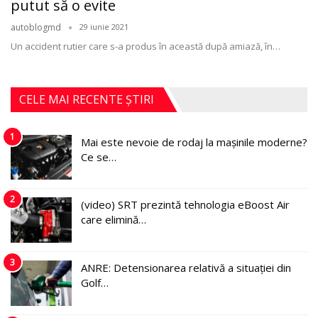
putut să o evite
autoblogmd
29 iunie 2021
Un accident rutier care s-a produs în această după amiază, în
…
CELE MAI RECENTE ȘTIRI
1
Mai este nevoie de rodaj la mașinile moderne?
Ce se…
2
(video) SRT prezintă tehnologia eBoost Air
care elimină…
3
ANRE: Detensionarea relativă a situației din
Golf…