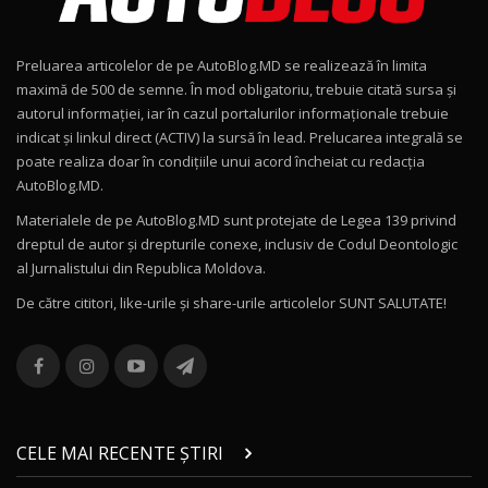
Noul Geely EX2 / Test Drive AutoBlog.MD
15:22
9
Preluarea articolelor de pe AutoBlog.MD se realizează în limita
Mercedes-AMG E 53 HYBRID 4MATIC+ / Test
maximă de 500 de semne. În mod obligatoriu, trebuie citată sursa și
Drive AutoBlog.MD
10
autorul informației, iar în cazul portalurilor informaționale trebuie
16:27
indicat și linkul direct (ACTIV) la sursă în lead. Prelucarea integrală se
poate realiza doar în condițiile unui acord încheiat cu redacţia
Noul Volvo ES90 / Test Drive AutoBlog.MD
AutoBlog.MD.
27:58
11
Materialele de pe AutoBlog.MD sunt protejate de Legea 139 privind
dreptul de autor și drepturile conexe, inclusiv de Codul Deontologic
Noul MG HS / Test Drive AutoBlog.MD
al Jurnalistului din Republica Moldova.
16:48
12
De către cititori, like-urile şi share-urile articolelor SUNT SALUTATE!
ROX 01: Test drive cu noul SUV chinezesc care
combină aventura cu luxul / AutoBlog.MD
13
36:08
ZEEKR 9X în Moldova: Am condus gigantul
chinez care face lumea să se întoarcă după el
14
CELE MAI RECENTE ȘTIRI
17:27
/ AutoBlog.MD