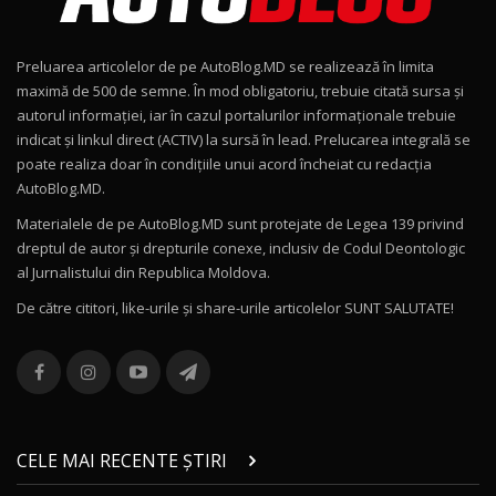
Noul Geely EX2 / Test Drive AutoBlog.MD
15:22
9
Preluarea articolelor de pe AutoBlog.MD se realizează în limita
Mercedes-AMG E 53 HYBRID 4MATIC+ / Test
maximă de 500 de semne. În mod obligatoriu, trebuie citată sursa și
Drive AutoBlog.MD
10
autorul informației, iar în cazul portalurilor informaționale trebuie
16:27
indicat și linkul direct (ACTIV) la sursă în lead. Prelucarea integrală se
poate realiza doar în condițiile unui acord încheiat cu redacţia
Noul Volvo ES90 / Test Drive AutoBlog.MD
AutoBlog.MD.
27:58
11
Materialele de pe AutoBlog.MD sunt protejate de Legea 139 privind
dreptul de autor și drepturile conexe, inclusiv de Codul Deontologic
Noul MG HS / Test Drive AutoBlog.MD
al Jurnalistului din Republica Moldova.
16:48
12
De către cititori, like-urile şi share-urile articolelor SUNT SALUTATE!
ROX 01: Test drive cu noul SUV chinezesc care
combină aventura cu luxul / AutoBlog.MD
13
36:08
ZEEKR 9X în Moldova: Am condus gigantul
chinez care face lumea să se întoarcă după el
14
CELE MAI RECENTE ȘTIRI
17:27
/ AutoBlog.MD