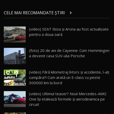
Micul BYD Dolphin Surf / Test Drive
CELE MAI RECOMANDATE ȘTIRI
AutoBlog.MD
21
16:59
(video) SEAT Ibiza și Arona au fost actualizate
Noua Mazda 6e / Test Drive AutoBlog.MD
pentru a doua oară
26:59
22
Lynk & Co 01 / Test Drive AutoBlog.MD
(foto) 20 de ani de Cayenne: Cum Hemmingen
25:19
23
a devenit casa SUV-ului Porsche
ZEEKR 009: Cel mai Performant și Confortabil
(video) Fără kilometraj întors și accidente, l-aţi
Van Electric Testat în Moldova / AutoBlog.MD
24
cumpăra?! Cum arată un E-class cu peste
26:38
300000 km la bord
Land Rover Defender OCTA Edition One: Cel
(video) Ultimul teaser? Noul Mercedes-AMG
mai Exclusiv și Puternic Defender Testat în
25
32:21
Moldova
One îşi etalează formele şi aerodinamica pe
circuit
Porsche 911 Spirit 70 / Test Drive
AutoBlog.MD
26