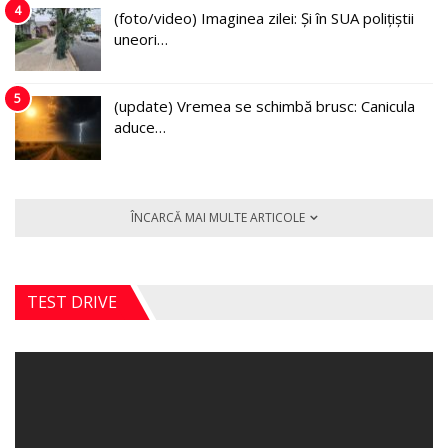
4
(foto/video) Imaginea zilei: Și în SUA polițiștii
uneori…
5
(update) Vremea se schimbă brusc: Canicula
aduce…
ÎNCARCĂ MAI MULTE ARTICOLE
TEST DRIVE