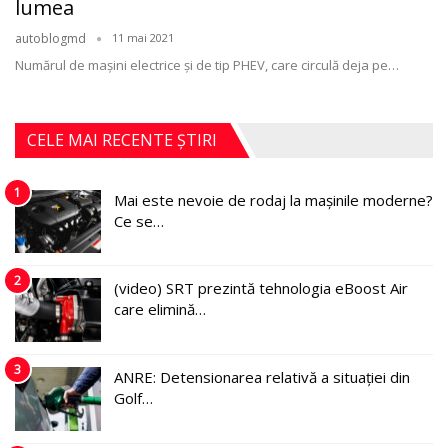
lumea
autoblogmd
11 mai 2021
Numărul de mașini electrice și de tip PHEV, care circulă deja pe
…
CELE MAI RECENTE ȘTIRI
1
Mai este nevoie de rodaj la mașinile moderne?
Ce se…
2
(video) SRT prezintă tehnologia eBoost Air
care elimină…
3
ANRE: Detensionarea relativă a situației din
Golf…