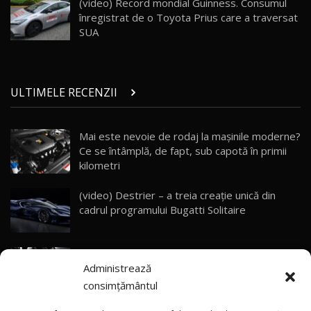
(video) Record mondial Guinness. Consumul
10:57
înregistrat de o Toyota Prius care a traversat
SUA
Test Drive: Noile modele FENDT! Cum e să
conduci un tractor?!
27
22:49
ULTIMELE RECENZII
Noul Geely Monjaro 2025! Mai ieftin și mai
dotat / Test Drive AutoBlog.MD
28
23:05
Mai este nevoie de rodaj la mașinile moderne?
Ce se întâmplă, de fapt, sub capotă în primii
ZEEKR 9X - PRIMUL TEST DRIVE ÎN ROMÂNĂ!
CUM SE CONDUCE?
29
kilometri
33:40
(video) Destrier – a treia creație unică din
Primele impresii despre BYD Seal U DM-i,
cadrul programului Bugatti Solitaire
Sealion 7 și Seal 5 DM-i / Test Drive
30
10:58
AutoBlog.MD
(video) SRT prezintă tehnologia eBoost Air
Noua Toyota Corolla Cross facelift / Test Drive
Administrează
care elimină decalajul turbo
AutoBlog.MD
31
13:56
consimțământul