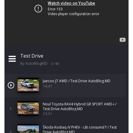
Test Drive
By AutoBlogMD
1
/ 50
Jaecoo J7 AWD / Test Drive AutoBlog.MD
14:41
Noul Toyota RAV4 Hybrid GR SPORT AWD-i /
Test Drive AutoBlog.MD
2
24:41
Škoda Kodiaq iV PHEV - cât consumă?! / Test
Drive AutoBlog.MD
3