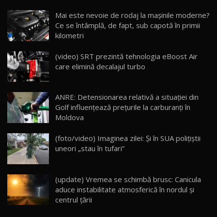
Noua Mazda CX-5 / Test Drive AutoBlog.MD
Mai este nevoie de rodaj la mașinile moderne?
14:37
15
Ce se întâmplă, de fapt, sub capotă în primii
kilometri
Cum merge? Škoda Octavia 4×4 DSG facelift //
AutoBlogMD
(video) SRT prezintă tehnologia eBoost Air
16
13:10
care elimină decalajul turbo
Lotus Eletre R / Test Drive AutoBlog.MD
20:06
17
ANRE: Detensionarea relativă a situației din
Golf influențează prețurile la carburanți în
Moldova
Va fi modelul nr.1 BYD în Moldova? BYD Seal U
DM-i / Test Drive AutoBlog.MD
18
(foto/video) Imaginea zilei: Și în SUA polițiștii
30:08
uneori „stau în tufari”
Noul Geely EX5 EM-i care a cucerit Moldova
înainte să ajungă în showroom / Test Drive
19
23:36
AutoBlog.MD
(update) Vremea se schimbă brusc: Canicula
aduce instabilitate atmosferică în nordul și
Noul ZEEKR 7X / Test Drive AutoBlog.MD
centrul țării
29:08
20