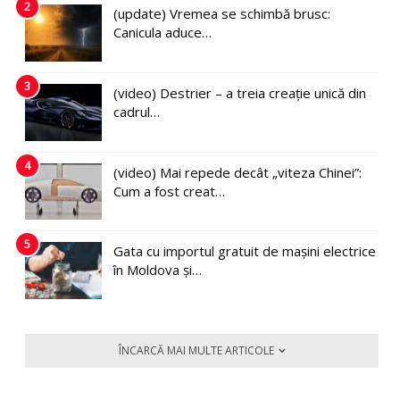
2
(update) Vremea se schimbă brusc:
Canicula aduce…
3
(video) Destrier – a treia creație unică din
cadrul…
4
(video) Mai repede decât „viteza Chinei”:
Cum a fost creat…
5
Gata cu importul gratuit de mașini electrice
în Moldova și…
ÎNCARCĂ MAI MULTE ARTICOLE