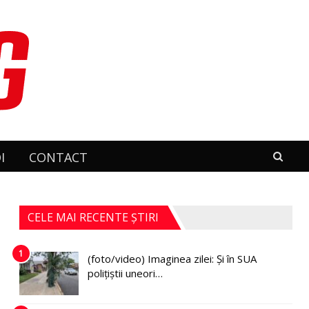
I
CONTACT
CELE MAI RECENTE ȘTIRI
1
(foto/video) Imaginea zilei: Și în SUA
polițiștii uneori…