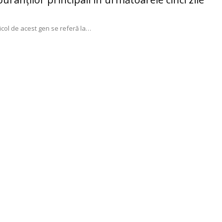
col de acest gen se referă la
…