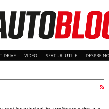
T DRIVE
VIDEO
SFATURI UTILE
DESPRE NO
uranților principali în următoarele cinci zile