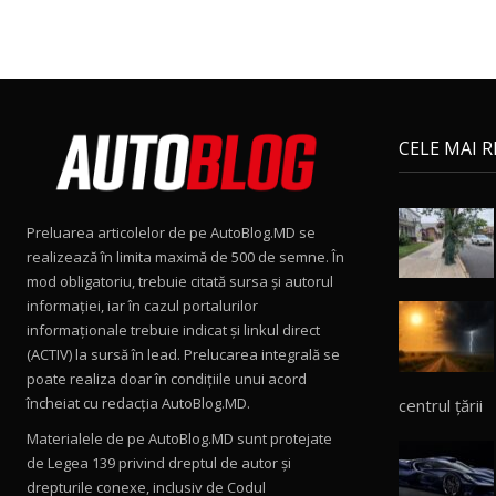
CELE MAI 
Preluarea articolelor de pe AutoBlog.MD se
realizează în limita maximă de 500 de semne. În
mod obligatoriu, trebuie citată sursa și autorul
informației, iar în cazul portalurilor
informaționale trebuie indicat și linkul direct
(ACTIV) la sursă în lead. Prelucarea integrală se
poate realiza doar în condițiile unui acord
încheiat cu redacţia AutoBlog.MD.
centrul țării
Materialele de pe AutoBlog.MD sunt protejate
de Legea 139 privind dreptul de autor și
drepturile conexe, inclusiv de Codul