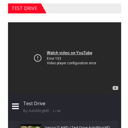
TEST DRIVE
Test Drive
By AutoBlogMD
1
/ 50
Jaecoo J7 AWD / Test Drive AutoBlog.MD