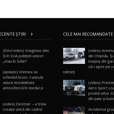
RECENTE ȘTIRI
CELE MAI RECOMANDATE 
(foto/video) Imaginea zilei:
(video) Aventu
Și în SUA polițiștii uneori
din Chişinău. Ş
„stau în tufari”
maşina din gar
să-i ajute pe ce
nămeţi
(update) Vremea se
schimbă brusc: Canicula
(video) Premie
aduce instabilitate
Aero Sport Lo
atmosferică în nordul și
posibil viitor S
din paie şi bu
(video) Destrier – a treia
Accidentul grav
creație unică din cadrul