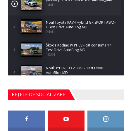
14:41
Noul Toyota RAV4 Hybrid GR SPORT AWD-i
/ Test Drive AutoBlog.MD
2
24:41
Škoda Kodiaq iV PHEV - cât consumă?! /
Test Drive AutoBlog.MD
3
10:34
Noul BYD ATTO 2 DM-i / Test Drive
AutoBlog.MD
4
17:35
Noul Mercedes-Benz S-Class facelift (S 580
REȚELE DE SOCIALIZARE
4MATIC V223) / Test Drive AutoBlog.MD
5
27:33
HAVAL H5 / Test Drive AutoBlog.MD
11:58
6