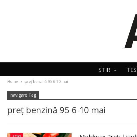
ȘTIRI
TES
Home
preţ benzină 95 6-10 mai
navigare Tag
preţ benzină 95 6-10 mai
Moldova: Prețul carb
ȘTIRI