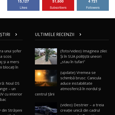
15,127
51,600
4 721
Lotus Emira Turbo SE / Test Drive
Likes
Subscribers
Followers
AutoBlog.MD
7
24:06
Noul Škoda Kodiaq RS / Test Drive
AutoBlog.MD în premieră națională
8
15:08
ȘTIRI
ULTIMELE RECENZII
Noul Geely EX2 / Test Drive AutoBlog.MD
15:22
9
ra unui şofer
(foto/video) Imaginea zilei:
i-a scos
Și în SUA polițiștii uneori
aj şi a mers
„stau în tufari”
Mercedes-AMG E 53 HYBRID 4MATIC+ /
i blocaţi în
Test Drive AutoBlog.MD
10
(update) Vremea se
16:27
schimbă brusc: Canicula
ră: Noul DS
aduce instabilitate
Noul Volvo ES90 / Test Drive AutoBlog.MD
unge – un
atmosferică în nordul și
27:58
11
UV cu interior
centrul țării
mbac
(video) Destrier – a treia
Noul MG HS / Test Drive AutoBlog.MD
16:48
12
 din Strășeni
creație unică din cadrul