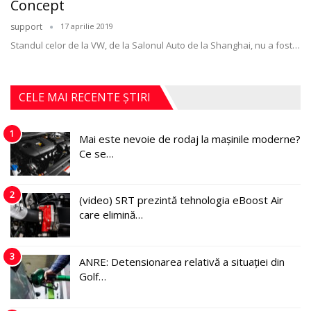
Concept
support
17 aprilie 2019
Standul celor de la VW, de la Salonul Auto de la Shanghai, nu a fost
…
CELE MAI RECENTE ȘTIRI
1
Mai este nevoie de rodaj la mașinile moderne?
Ce se…
2
(video) SRT prezintă tehnologia eBoost Air
care elimină…
3
ANRE: Detensionarea relativă a situației din
Golf…