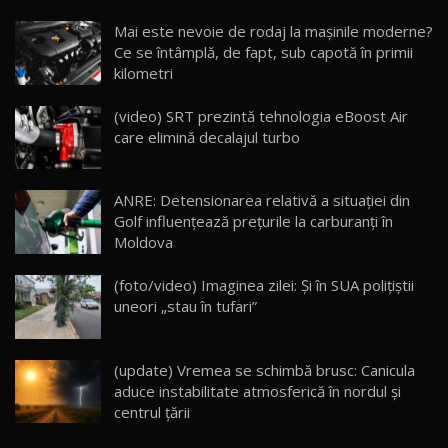
Noua Mazda CX-5 / Test Drive AutoBlog.MD
Mai este nevoie de rodaj la mașinile moderne?
14:37
15
Ce se întâmplă, de fapt, sub capotă în primii
kilometri
Cum merge? Škoda Octavia 4×4 DSG facelift //
AutoBlogMD
(video) SRT prezintă tehnologia eBoost Air
16
13:10
care elimină decalajul turbo
Lotus Eletre R / Test Drive AutoBlog.MD
20:06
17
ANRE: Detensionarea relativă a situației din
Golf influențează prețurile la carburanți în
Moldova
Va fi modelul nr.1 BYD în Moldova? BYD Seal U
DM-i / Test Drive AutoBlog.MD
18
(foto/video) Imaginea zilei: Și în SUA polițiștii
30:08
uneori „stau în tufari”
Noul Geely EX5 EM-i care a cucerit Moldova
înainte să ajungă în showroom / Test Drive
19
23:36
AutoBlog.MD
(update) Vremea se schimbă brusc: Canicula
aduce instabilitate atmosferică în nordul și
Noul ZEEKR 7X / Test Drive AutoBlog.MD
centrul țării
29:08
20