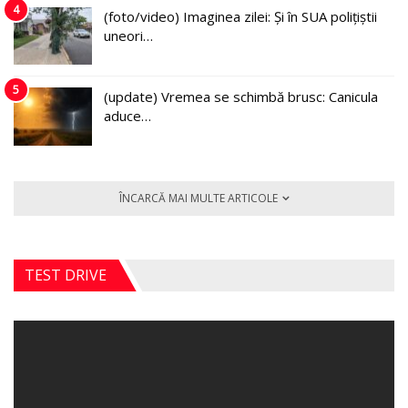
4
(foto/video) Imaginea zilei: Și în SUA polițiștii
uneori…
5
(update) Vremea se schimbă brusc: Canicula
aduce…
ÎNCARCĂ MAI MULTE ARTICOLE
TEST DRIVE