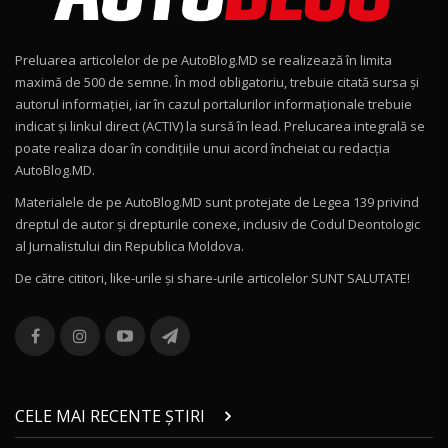
Noul Geely EX2 / Test Drive AutoBlog.MD
15:22
9
Preluarea articolelor de pe AutoBlog.MD se realizează în limita
Mercedes-AMG E 53 HYBRID 4MATIC+ / Test
maximă de 500 de semne. În mod obligatoriu, trebuie citată sursa și
Drive AutoBlog.MD
10
autorul informației, iar în cazul portalurilor informaționale trebuie
16:27
indicat și linkul direct (ACTIV) la sursă în lead. Prelucarea integrală se
poate realiza doar în condițiile unui acord încheiat cu redacţia
Noul Volvo ES90 / Test Drive AutoBlog.MD
AutoBlog.MD.
27:58
11
Materialele de pe AutoBlog.MD sunt protejate de Legea 139 privind
dreptul de autor și drepturile conexe, inclusiv de Codul Deontologic
Noul MG HS / Test Drive AutoBlog.MD
al Jurnalistului din Republica Moldova.
16:48
12
De către cititori, like-urile şi share-urile articolelor SUNT SALUTATE!
ROX 01: Test drive cu noul SUV chinezesc care
combină aventura cu luxul / AutoBlog.MD
13
36:08
ZEEKR 9X în Moldova: Am condus gigantul
chinez care face lumea să se întoarcă după el
14
CELE MAI RECENTE ȘTIRI
17:27
/ AutoBlog.MD