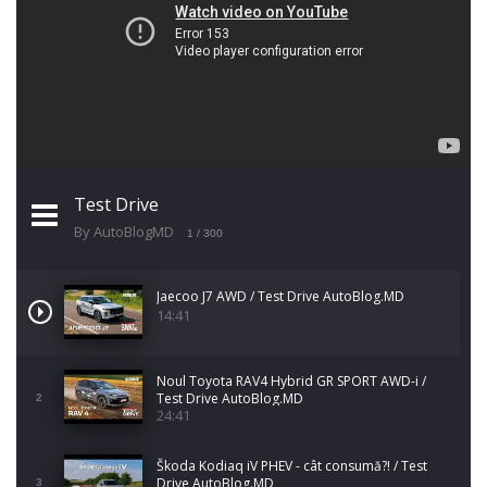
Test Drive
By AutoBlogMD
1
/ 300
Jaecoo J7 AWD / Test Drive AutoBlog.MD
14:41
Noul Toyota RAV4 Hybrid GR SPORT AWD-i /
Test Drive AutoBlog.MD
2
24:41
Škoda Kodiaq iV PHEV - cât consumă?! / Test
Drive AutoBlog.MD
3