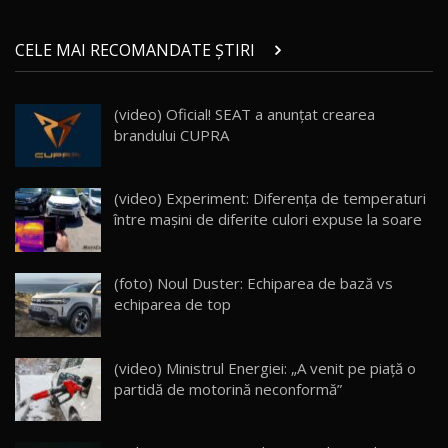
Micul BYD Dolphin Surf / Test Drive
CELE MAI RECOMANDATE ȘTIRI
AutoBlog.MD
21
16:59
(video) Oficial! SEAT a anunţat crearea
Noua Mazda 6e / Test Drive AutoBlog.MD
brandului CUPRA
26:59
22
Lynk & Co 01 / Test Drive AutoBlog.MD
(video) Experiment: Diferenţa de temperaturi
25:19
23
între maşini de diferite culori expuse la soare
ZEEKR 009: Cel mai Performant și Confortabil
(foto) Noul Duster: Echiparea de bază vs
Van Electric Testat în Moldova / AutoBlog.MD
24
echiparea de top
26:38
Land Rover Defender OCTA Edition One: Cel
(video) Ministrul Energiei: „A venit pe piață o
mai Exclusiv și Puternic Defender Testat în
25
32:21
Moldova
partidă de motorină neconformă”
Porsche 911 Spirit 70 / Test Drive
AutoBlog.MD
26