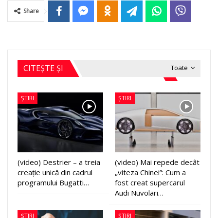
Share
CITEȘTE ȘI
Toate
ȘTIRI
ȘTIRI
(video) Destrier – a treia
(video) Mai repede decât
creație unică din cadrul
„viteza Chinei”: Cum a
programului Bugatti…
fost creat supercarul
Audi Nuvolari…
ȘTIRI
ȘTIRI