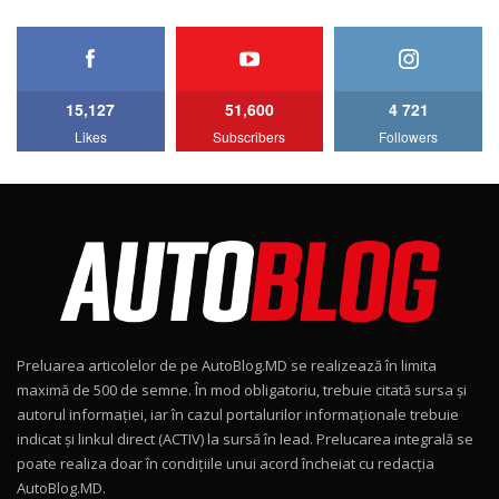
HAVAL H5 / Test Drive AutoBlog.MD
11:58
6
15,127
51,600
4 721
Lotus Emira Turbo SE / Test Drive
Likes
Subscribers
Followers
AutoBlog.MD
7
24:06
Noul Škoda Kodiaq RS / Test Drive
AutoBlog.MD în premieră națională
8
15:08
Noul Geely EX2 / Test Drive AutoBlog.MD
15:22
9
Preluarea articolelor de pe AutoBlog.MD se realizează în limita
Mercedes-AMG E 53 HYBRID 4MATIC+ / Test
maximă de 500 de semne. În mod obligatoriu, trebuie citată sursa și
Drive AutoBlog.MD
10
autorul informației, iar în cazul portalurilor informaționale trebuie
16:27
indicat și linkul direct (ACTIV) la sursă în lead. Prelucarea integrală se
poate realiza doar în condițiile unui acord încheiat cu redacţia
Noul Volvo ES90 / Test Drive AutoBlog.MD
AutoBlog.MD.
27:58
11