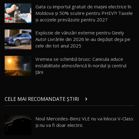
20:06
17
Gata cu importul gratuit de mașini electrice în
Moldova și 50% scutire pentru PHEV?! Taxele
și accizele prevăzute pentru 2027
Va fi modelul nr.1 BYD în Moldova? BYD Seal U
DM-i / Test Drive AutoBlog.MD
18
Explozie de vânzări externe pentru Geely
30:08
Auto! Livrările din 2026 le-au depășit deja pe
cele din tot anul 2025
Noul Geely EX5 EM-i care a cucerit Moldova
înainte să ajungă în showroom / Test Drive
19
23:36
AutoBlog.MD
Vremea se schimbă brusc: Canicula aduce
instabilitate atmosferică în nordul și centrul
Noul ZEEKR 7X / Test Drive AutoBlog.MD
țării
29:08
20
Micul BYD Dolphin Surf / Test Drive
CELE MAI RECOMANDATE ȘTIRI
AutoBlog.MD
21
16:59
Noul Mercedes-Benz VLE nu va înlocui V-Class
Noua Mazda 6e / Test Drive AutoBlog.MD
și nu va fi doar electric
26:59
22