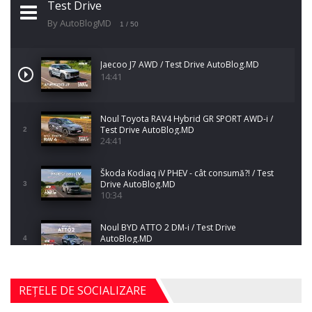
Test Drive
By AutoBlogMD
1
/ 50
Jaecoo J7 AWD / Test Drive AutoBlog.MD
14:41
Noul Toyota RAV4 Hybrid GR SPORT AWD-i /
Test Drive AutoBlog.MD
2
24:41
Škoda Kodiaq iV PHEV - cât consumă?! / Test
Drive AutoBlog.MD
3
10:34
Noul BYD ATTO 2 DM-i / Test Drive
AutoBlog.MD
4
17:35
Noul Mercedes-Benz S-Class facelift (S 580
REȚELE DE SOCIALIZARE
4MATIC V223) / Test Drive AutoBlog.MD
5
27:33