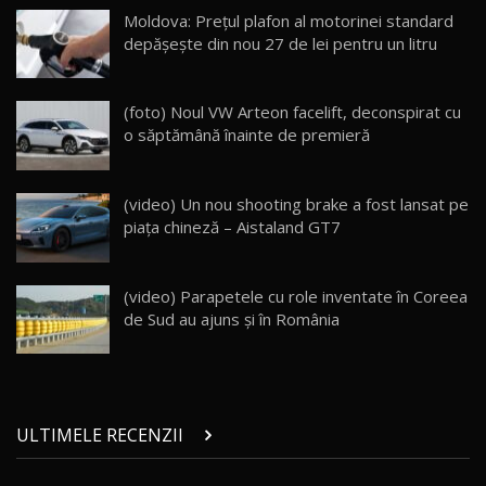
Lynk & Co 01 / Test Drive AutoBlog.MD
Moldova: Prețul plafon al motorinei standard
25:19
23
depășește din nou 27 de lei pentru un litru
ZEEKR 009: Cel mai Performant și Confortabil
(foto) Noul VW Arteon facelift, deconspirat cu
Van Electric Testat în Moldova / AutoBlog.MD
24
o săptămână înainte de premieră
26:38
Land Rover Defender OCTA Edition One: Cel
(video) Un nou shooting brake a fost lansat pe
mai Exclusiv și Puternic Defender Testat în
25
32:21
Moldova
piața chineză – Aistaland GT7
Porsche 911 Spirit 70 / Test Drive
AutoBlog.MD
26
(video) Parapetele cu role inventate în Coreea
10:57
de Sud au ajuns şi în România
Test Drive: Noile modele FENDT! Cum e să
conduci un tractor?!
27
22:49
ULTIMELE RECENZII
Noul Geely Monjaro 2025! Mai ieftin și mai
dotat / Test Drive AutoBlog.MD
28
23:05