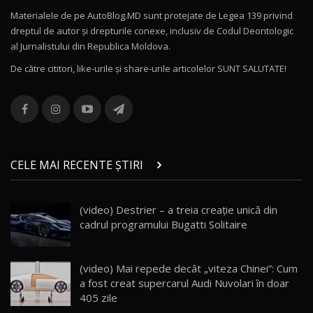
Materialele de pe AutoBlog.MD sunt protejate de Legea 139 privind
dreptul de autor și drepturile conexe, inclusiv de Codul Deontologic
Noul MG HS / Test Drive AutoBlog.MD
al Jurnalistului din Republica Moldova.
16:48
12
De către cititori, like-urile şi share-urile articolelor SUNT SALUTATE!
ROX 01: Test drive cu noul SUV chinezesc care
combină aventura cu luxul / AutoBlog.MD
13
36:08
ZEEKR 9X în Moldova: Am condus gigantul
chinez care face lumea să se întoarcă după el
14
CELE MAI RECENTE ȘTIRI
17:27
/ AutoBlog.MD
Noua Mazda CX-5 / Test Drive AutoBlog.MD
(video) Destrier – a treia creație unică din
14:37
15
cadrul programului Bugatti Solitaire
Cum merge? Škoda Octavia 4×4 DSG facelift //
AutoBlogMD
(video) Mai repede decât „viteza Chinei”: Cum
16
13:10
a fost creat supercarul Audi Nuvolari în doar
405 zile
Lotus Eletre R / Test Drive AutoBlog.MD