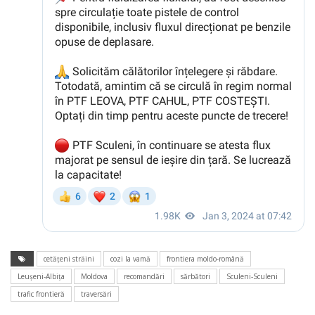
cetățeni străini
cozi la vamă
frontiera moldo-română
Leușeni-Albița
Moldova
recomandări
sărbători
Sculeni-Sculeni
trafic frontieră
traversări