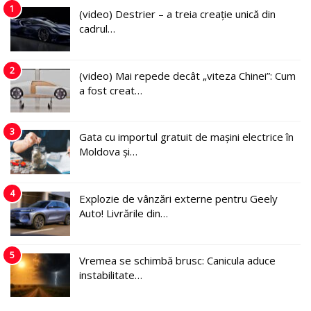
1
(video) Destrier – a treia creație unică din
cadrul…
2
(video) Mai repede decât „viteza Chinei”: Cum
a fost creat…
3
Gata cu importul gratuit de mașini electrice în
Moldova și…
4
Explozie de vânzări externe pentru Geely
Auto! Livrările din…
5
Vremea se schimbă brusc: Canicula aduce
instabilitate…