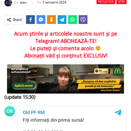
MOLDOVA
ȘTIRI
Pe
3 ianuarie 2024
De
Alex
Share
Acum ştirile şi articolele noastre sunt şi pe
Telegram! ABONEAZĂ-TE!
Le puteţi şi comenta acolo
Abonaţii văd şi conţinut EXCLUSIV!
(update 15:30)