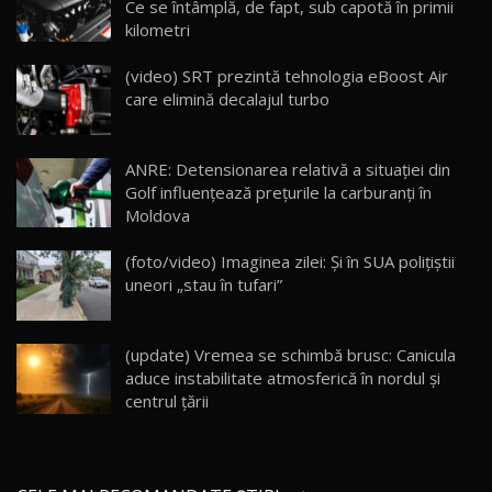
Ce se întâmplă, de fapt, sub capotă în primii
kilometri
Cum merge? Škoda Octavia 4×4 DSG facelift //
AutoBlogMD
(video) SRT prezintă tehnologia eBoost Air
16
13:10
care elimină decalajul turbo
Lotus Eletre R / Test Drive AutoBlog.MD
20:06
17
ANRE: Detensionarea relativă a situației din
Golf influențează prețurile la carburanți în
Moldova
Va fi modelul nr.1 BYD în Moldova? BYD Seal U
DM-i / Test Drive AutoBlog.MD
18
(foto/video) Imaginea zilei: Și în SUA polițiștii
30:08
uneori „stau în tufari”
Noul Geely EX5 EM-i care a cucerit Moldova
înainte să ajungă în showroom / Test Drive
19
23:36
AutoBlog.MD
(update) Vremea se schimbă brusc: Canicula
aduce instabilitate atmosferică în nordul și
Noul ZEEKR 7X / Test Drive AutoBlog.MD
centrul țării
29:08
20
Micul BYD Dolphin Surf / Test Drive