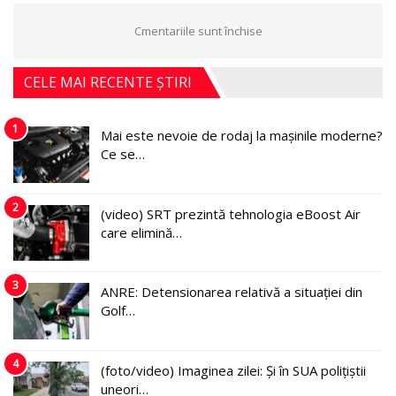
Cmentariile sunt închise
CELE MAI RECENTE ȘTIRI
1
Mai este nevoie de rodaj la mașinile moderne?
Ce se…
2
(video) SRT prezintă tehnologia eBoost Air
care elimină…
3
ANRE: Detensionarea relativă a situației din
Golf…
4
(foto/video) Imaginea zilei: Și în SUA polițiștii
uneori…