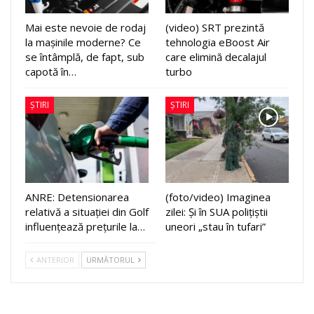
Mai este nevoie de rodaj
(video) SRT prezintă
la mașinile moderne? Ce
tehnologia eBoost Air
se întâmplă, de fapt, sub
care elimină decalajul
capotă în…
turbo
ȘTIRI
ȘTIRI
ANRE: Detensionarea
(foto/video) Imaginea
relativă a situației din Golf
zilei: Și în SUA polițiștii
influențează prețurile la…
uneori „stau în tufari”
ANTERIOR
URMĂTORUL