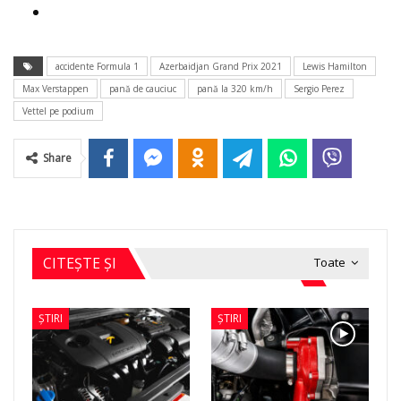
accidente Formula 1
Azerbaidjan Grand Prix 2021
Lewis Hamilton
Max Verstappen
pană de cauciuc
pană la 320 km/h
Sergio Perez
Vettel pe podium
Share
CITEȘTE ȘI
Toate
ȘTIRI
ȘTIRI