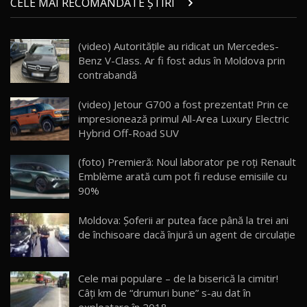
CELE MAI RECOMANDATE ȘTIRI
AutoBlog.MD
21
16:59
(video) Autoritățile au ridicat un Mercedes-
Noua Mazda 6e / Test Drive AutoBlog.MD
Benz V-Class. Ar fi fost adus în Moldova prin
26:59
22
contrabandă
Lynk & Co 01 / Test Drive AutoBlog.MD
(video) Jetour G700 a fost prezentat! Prin ce
25:19
23
impresionează primul All-Area Luxury Electric
Hybrid Off-Road SUV
ZEEKR 009: Cel mai Performant și Confortabil
(foto) Premieră: Noul laborator pe roți Renault
Van Electric Testat în Moldova / AutoBlog.MD
24
Emblème arată cum pot fi reduse emisiile cu
26:38
90%
Land Rover Defender OCTA Edition One: Cel
Moldova: Șoferii ar putea face până la trei ani
mai Exclusiv și Puternic Defender Testat în
25
32:21
Moldova
de închisoare dacă înjură un agent de circulaţie
Porsche 911 Spirit 70 / Test Drive
AutoBlog.MD
26
Cele mai populare – de la biserică la cimitir!
10:57
Câţi km de “drumuri bune” s-au dat în
exploatare în 2018