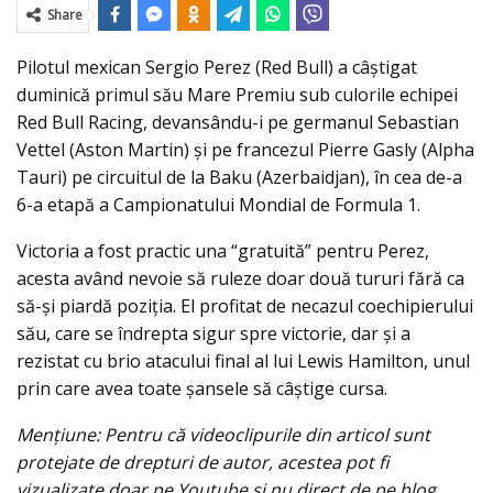
Share
Pilotul mexican Sergio Perez (Red Bull) a câştigat
duminică primul său Mare Premiu sub culorile echipei
Red Bull Racing, devansându-i pe germanul Sebastian
Vettel (Aston Martin) şi pe francezul Pierre Gasly (Alpha
Tauri) pe circuitul de la Baku (Azerbaidjan), în cea de-a
6-a etapă a Campionatului Mondial de Formula 1.
Victoria a fost practic una “gratuită” pentru Perez,
acesta având nevoie să ruleze doar două tururi fără ca
să-şi piardă poziţia. El profitat de necazul coechipierului
său, care se îndrepta sigur spre victorie, dar și a
rezistat cu brio atacului final al lui Lewis Hamilton, unul
prin care avea toate șansele să câștige cursa.
Menţiune: Pentru că videoclipurile din articol sunt
protejate de drepturi de autor, acestea pot fi
vizualizate doar pe Youtube şi nu direct de pe blog.