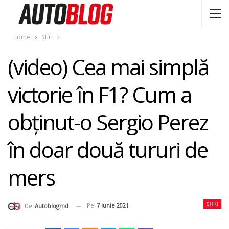
Home
Știri
(video) Cea mai simplă
victorie în F1? Cum a
obţinut-o Sergio Perez
în doar două tururi de
mers
ȘTIRI
Pe
7 iunie 2021
De
Autoblogmd