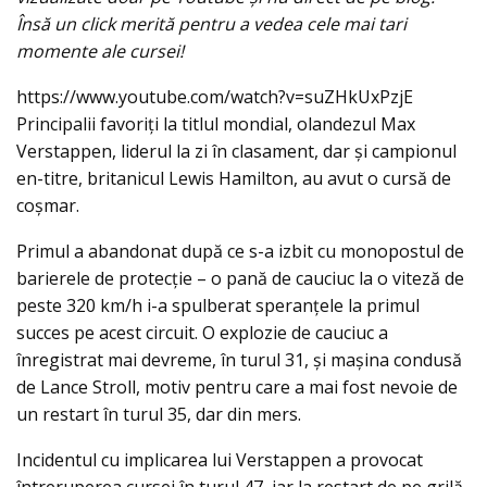
Însă un click merită pentru a vedea cele mai tari
momente ale cursei!
https://www.youtube.com/watch?v=suZHkUxPzjE
Principalii favoriţi la titlul mondial, olandezul Max
Verstappen, liderul la zi în clasament, dar şi campionul
en-titre, britanicul Lewis Hamilton, au avut o cursă de
coşmar.
Primul a abandonat după ce s-a izbit cu monopostul de
barierele de protecţie – o pană de cauciuc la o viteză de
peste 320 km/h i-a spulberat speranțele la primul
succes pe acest circuit. O explozie de cauciuc a
înregistrat mai devreme, în turul 31, şi maşina condusă
de Lance Stroll, motiv pentru care a mai fost nevoie de
un restart în turul 35, dar din mers.
Incidentul cu implicarea lui Verstappen a provocat