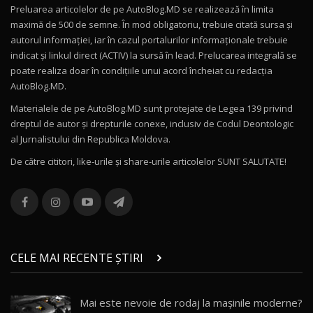
Preluarea articolelor de pe AutoBlog.MD se realizează în limita
Mercedes-AMG E 53 HYBRID 4MATIC+ / Test
maximă de 500 de semne. În mod obligatoriu, trebuie citată sursa și
Drive AutoBlog.MD
10
autorul informației, iar în cazul portalurilor informaționale trebuie
16:27
indicat și linkul direct (ACTIV) la sursă în lead. Prelucarea integrală se
poate realiza doar în condițiile unui acord încheiat cu redacţia
Noul Volvo ES90 / Test Drive AutoBlog.MD
AutoBlog.MD.
27:58
11
Materialele de pe AutoBlog.MD sunt protejate de Legea 139 privind
dreptul de autor și drepturile conexe, inclusiv de Codul Deontologic
Noul MG HS / Test Drive AutoBlog.MD
al Jurnalistului din Republica Moldova.
16:48
12
De către cititori, like-urile şi share-urile articolelor SUNT SALUTATE!
ROX 01: Test drive cu noul SUV chinezesc care
combină aventura cu luxul / AutoBlog.MD
13
36:08
ZEEKR 9X în Moldova: Am condus gigantul
chinez care face lumea să se întoarcă după el
14
CELE MAI RECENTE ȘTIRI
17:27
/ AutoBlog.MD
Noua Mazda CX-5 / Test Drive AutoBlog.MD
Mai este nevoie de rodaj la mașinile moderne?
14:37
15