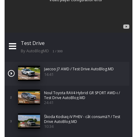
Test Drive
By AutoBlogMD
1
/ 300
Jaecoo J7 AWD / Test Drive AutoBlog.MD
14:41
Noul Toyota RAV4 Hybrid GR SPORT AWD-i /
Test Drive AutoBlog.MD
2
24:41
Škoda Kodiaq iV PHEV - cât consumă?! / Test
Drive AutoBlog.MD
3
10:34