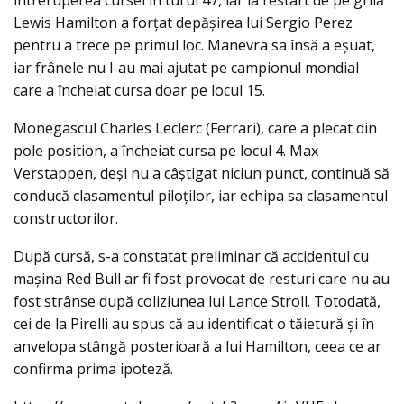
întreruperea cursei în turul 47, iar la restart de pe grilă
Lewis Hamilton a forțat depășirea lui Sergio Perez
pentru a trece pe primul loc. Manevra sa însă a eșuat,
iar frânele nu l-au mai ajutat pe campionul mondial
care a încheiat cursa doar pe locul 15.
Monegascul Charles Leclerc (Ferrari), care a plecat din
pole position, a încheiat cursa pe locul 4. Max
Verstappen, deşi nu a câştigat niciun punct, continuă să
conducă clasamentul piloţilor, iar echipa sa clasamentul
constructorilor.
După cursă, s-a constatat preliminar că accidentul cu
maşina Red Bull ar fi fost provocat de resturi care nu au
fost strânse după coliziunea lui Lance Stroll. Totodată,
cei de la Pirelli au spus că au identificat o tăietură şi în
anvelopa stângă posterioară a lui Hamilton, ceea ce ar
confirma prima ipoteză.