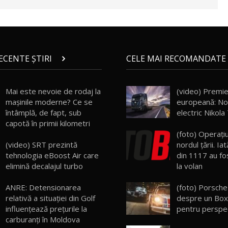
RECENTE ȘTIRI
CELE MAI RECOMANDATE 
Mai este nevoie de rodaj la
(video) Premi
mașinile moderne? Ce se
europeană: No
întâmplă, de fapt, sub
electric Nikol
capotă în primii kilometri
(foto) Operaţi
(video) SRT prezintă
nordul ţării. Iat
tehnologia eBoost Air care
din 1117 au fos
elimină decalajul turbo
la volan
ANRE: Detensionarea
(foto) Porsche
relativă a situației din Golf
despre un Box
influențează prețurile la
pentru perspec
carburanți în Moldova