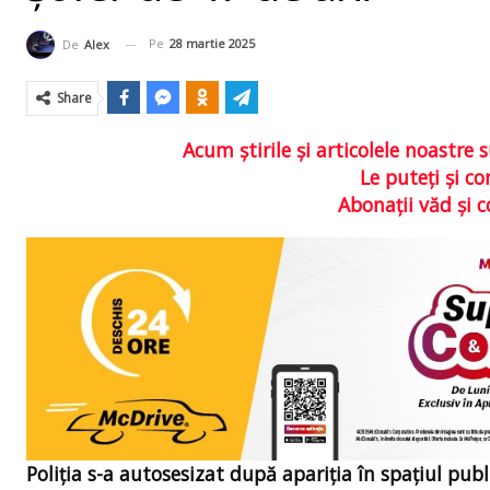
Pe
28 martie 2025
De
Alex
Share
Acum ştirile şi articolele noastr
Le puteţi şi 
Abonaţii văd şi 
Poliția s-a autosesizat după apariția în spațiul pub