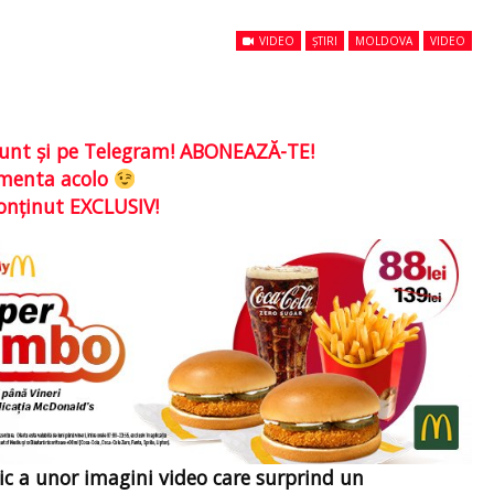
VIDEO
ȘTIRI
MOLDOVA
VIDEO
e sunt şi pe Telegram! ABONEAZĂ-TE!
comenta acolo
conţinut EXCLUSIV!
lic a unor imagini video care surprind un