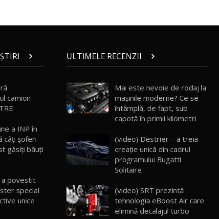
ROX 01: Test drive cu noul SUV chinezesc
care combină aventura cu luxul /
13
36:08
AutoBlog.MD
ȘTIRI
ULTIMELE RECENZII
ZEEKR 9X în Moldova: Am condus gigantul
chinez care face lumea să se întoarcă
14
17:27
după el / AutoBlog.MD
eră
Mai este nevoie de rodaj la
Noua Mazda CX-5 / Test Drive
ul camion
mașinile moderne? Ce se
AutoBlog.MD
15
a TRE
întâmplă, de fapt, sub
14:37
capotă în primii kilometri
une a INP în
Cum merge? Škoda Octavia 4×4 DSG
(video) Destrier – a treia
ă câţi şoferi
facelift // AutoBlogMD
16
creație unică din cadrul
t găsiţi băuţi
13:10
programului Bugatti
Solitaire
Lotus Eletre R / Test Drive AutoBlog.MD
 a povestit
20:06
17
(video) SRT prezintă
ster special
tehnologia eBoost Air care
tive unice
Va fi modelul nr.1 BYD în Moldova? BYD
elimină decalajul turbo
Seal U DM-i / Test Drive AutoBlog.MD
18