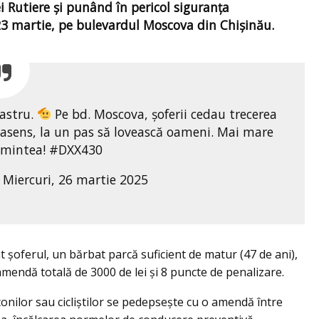
 Rutiere și punând în pericol siguranța
e 23 martie, pe bulevardul Moscova din Chișinău.
bastru.
Pe bd. Moscova, șoferii cedau trecerea
trasens, la un pas să lovească oameni. Mai mare
 mintea! #DXX430
 Miercuri, 26 martie 2025
cat șoferul, un bărbat parcă suficient de matur (47 de ani),
amendă totală de 3000 de lei și 8 puncte de penalizare.
tonilor sau cicliștilor se pedepsește cu o amendă între