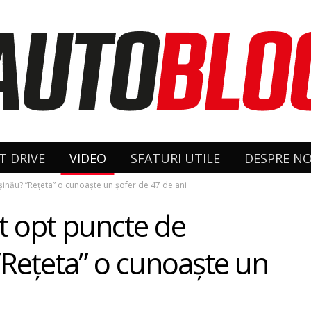
T DRIVE
VIDEO
SFATURI UTILE
DESPRE NO
ișinău? ”Rețeta” o cunoaște un șofer de 47 de ani
nt opt puncte de
”Rețeta” o cunoaște un