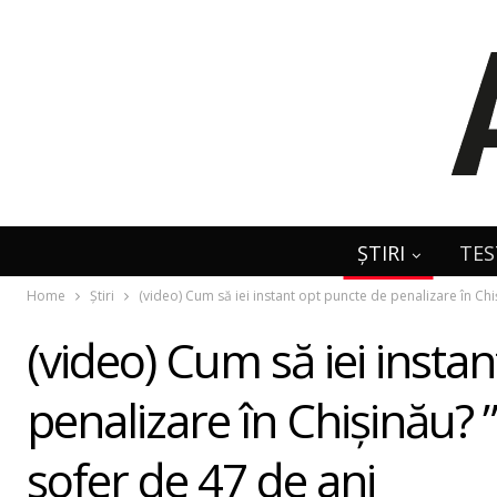
ȘTIRI
TES
Home
Știri
(video) Cum să iei instant opt puncte de penalizare în Ch
(video) Cum să iei insta
penalizare în Chișinău? 
șofer de 47 de ani