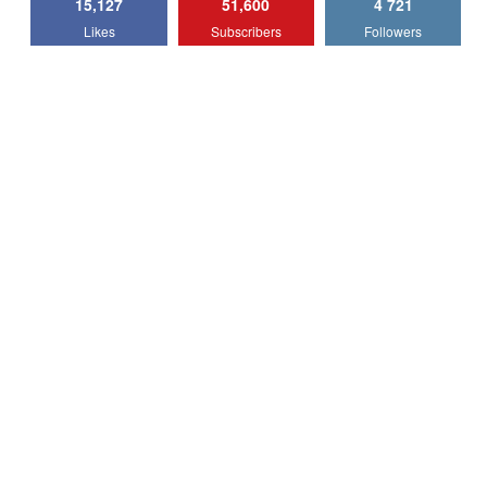
15,127
51,600
4 721
Lotus Emira Turbo SE / Test Drive
Likes
Subscribers
Followers
AutoBlog.MD
7
24:06
Noul Škoda Kodiaq RS / Test Drive
AutoBlog.MD în premieră națională
8
15:08
Noul Geely EX2 / Test Drive AutoBlog.MD
15:22
9
Mercedes-AMG E 53 HYBRID 4MATIC+ /
Test Drive AutoBlog.MD
10
16:27
Noul Volvo ES90 / Test Drive AutoBlog.MD
27:58
11
Noul MG HS / Test Drive AutoBlog.MD
16:48
12