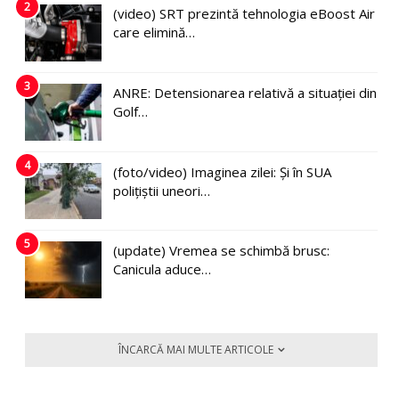
2
(video) SRT prezintă tehnologia eBoost Air
care elimină…
3
ANRE: Detensionarea relativă a situației din
Golf…
4
(foto/video) Imaginea zilei: Și în SUA
polițiștii uneori…
5
(update) Vremea se schimbă brusc:
Canicula aduce…
ÎNCARCĂ MAI MULTE ARTICOLE