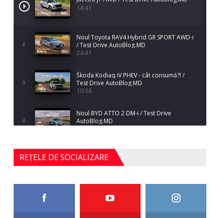
14:41
Noul Toyota RAV4 Hybrid GR SPORT AWD-i
/ Test Drive AutoBlog.MD
2
24:41
Škoda Kodiaq iV PHEV - cât consumă?! /
Test Drive AutoBlog.MD
3
10:34
Noul BYD ATTO 2 DM-i / Test Drive
AutoBlog.MD
4
17:35
Noul Mercedes-Benz S-Class facelift (S 580
REȚELE DE SOCIALIZARE
4MATIC V223) / Test Drive AutoBlog.MD
5
27:33
HAVAL H5 / Test Drive AutoBlog.MD
11:58
6