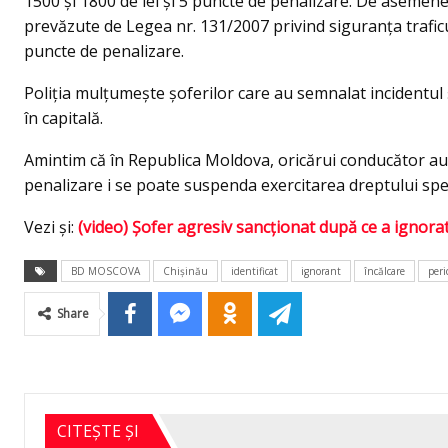
1500 și 1800 de lei și 5 puncte de penalizare. De asemen
prevăzute de Legea nr. 131/2007 privind siguranța traficu
puncte de penalizare.
Poliția mulțumește șoferilor care au semnalat incidentul 
în capitală.
Amintim că în Republica Moldova, oricărui conducător aut
penalizare i se poate suspenda exercitarea dreptului spe
Vezi și:
(video) Șofer agresiv sancționat după ce a ignor
BD MOSCOVA
Chișinău
identificat
ignorant
încălcare
peri
Share
CITEȘTE ȘI