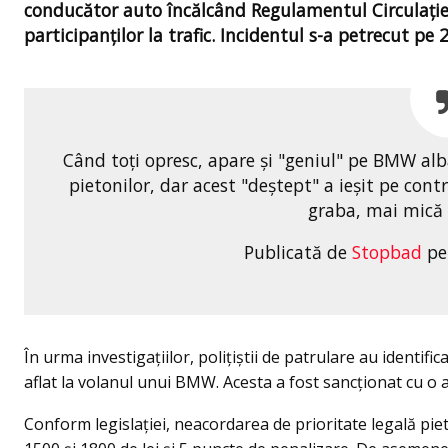
conducător auto încălcând Regulamentul Circulației
participanților la trafic. Incidentul s-a petrecut p
Când toți opresc, apare și "geniul" pe BMW al
pietonilor, dar acest "deștept" a ieșit pe con
graba, mai mică
Publicată de
Stopbad
pe
În urma investigațiilor, polițiștii de patrulare au identifi
aflat la volanul unui BMW. Acesta a fost sancționat cu o 
Conform legislației, neacordarea de prioritate legală pie