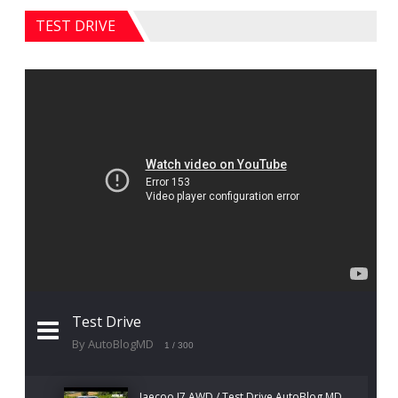
TEST DRIVE
Test Drive
By AutoBlogMD
1
/ 300
Jaecoo J7 AWD / Test Drive AutoBlog.MD