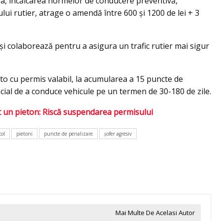
ea, încălcarea normelor de conducere preventivă,
lui rutier, atrage o amendă între 600 și 1200 de lei + 3
și colaborează pentru a asigura un trafic rutier mai sigur
o cu permis valabil, la acumularea a 15 puncte de
cial de a conduce vehicule pe un termen de 30-180 de zile.
at un pieton: Riscă suspendarea permisului
col
pietoni
puncte de penalizare
șofer agresiv
Mai Multe De Acelasi Autor