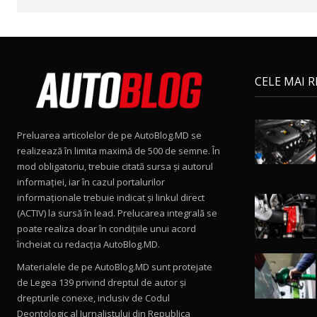
CELE MAI 
Preluarea articolelor de pe AutoBlog.MD se
realizează în limita maximă de 500 de semne. În
mod obligatoriu, trebuie citată sursa și autorul
informației, iar în cazul portalurilor
informaționale trebuie indicat și linkul direct
(ACTIV) la sursă în lead. Prelucarea integrală se
poate realiza doar în condițiile unui acord
încheiat cu redacţia AutoBlog.MD.
Materialele de pe AutoBlog.MD sunt protejate
de Legea 139 privind dreptul de autor și
drepturile conexe, inclusiv de Codul
Deontologic al Jurnalistului din Republica