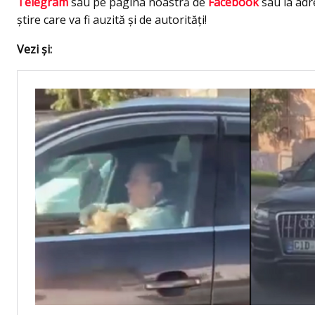
Telegram
sau pe pagina noastră de
Facebook
sau la ad
știre care va fi auzită și de autorități!
Vezi şi: