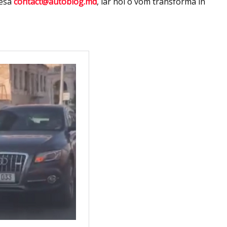
resa
contact@autoblog.md
, iar noi o vom transforma în