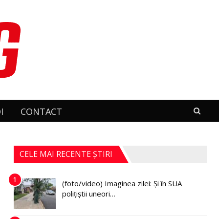
I
CONTACT
CELE MAI RECENTE ȘTIRI
1
(foto/video) Imaginea zilei: Și în SUA
polițiștii uneori…