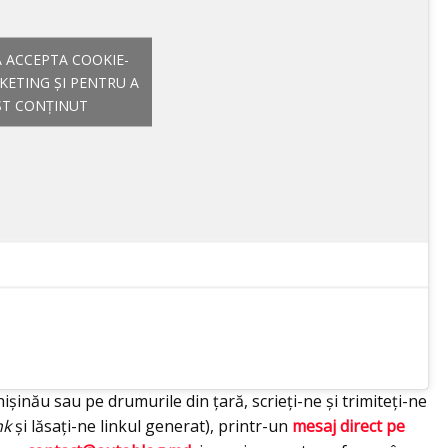
A ACCEPTA COOKIE-
KETING ȘI PENTRU A
ST CONȚINUT
ișinău sau pe drumurile din țară, scrieți-ne și trimiteți-ne
nk
și lăsați-ne linkul generat), printr-un
mesaj direct pe