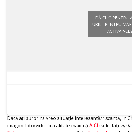
DĂ CLIC PENTRU 
URILE PENTRU MAR
ACTIVA ACE
Dacă ați surprins vreo situație interesantă/riscantă, în Ch
imagini foto/video
în calitate maximă
AICI
(selectați
via li