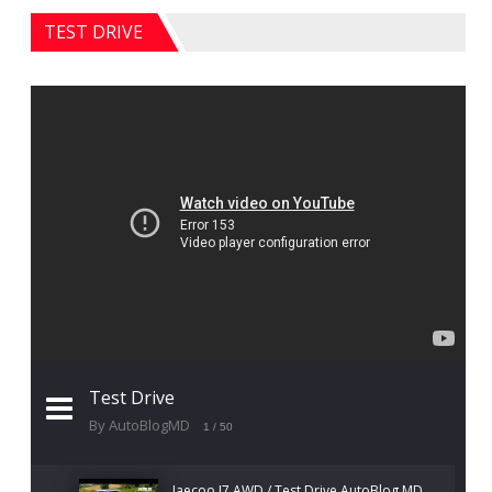
TEST DRIVE
Test Drive
By AutoBlogMD
1
/ 50
Jaecoo J7 AWD / Test Drive AutoBlog.MD