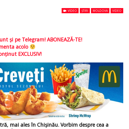
VIDEO
ȘTIRI
MOLDOVA
VIDEO
e sunt şi pe Telegram! ABONEAZĂ-TE!
comenta acolo
conţinut EXCLUSIV!
tră, mai ales în Chişinău. Vorbim despre cea a