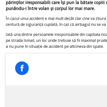
părinţilor iresponsabili care îşi pun la bătaie copiii 
punându-i între volan şi corpul lor mai mare.
În cazul unui accident e mai mult decât clar cine va zbura î
centură de siguranţă cuplată, în caz că airbagul nu se va 
Iată una dintre persoanele iresponsabile din capitala 
pe strada Ismail, un loc unde trebuie să fii maximal prude
a nu pune în situaţie de accident pe altcineva din spate.