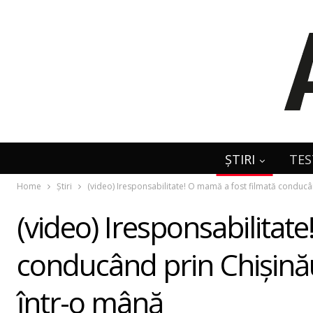
ȘTIRI
TES
Home
Știri
(video) Iresponsabilitate! O mamă a fost filmată conducâ
(video) Iresponsabilitat
conducând prin Chişinău
într-o mână