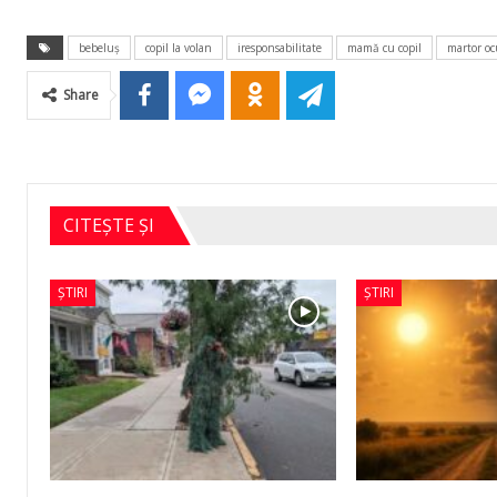
bebeluş
copil la volan
iresponsabilitate
mamă cu copil
martor oc
Share
CITEȘTE ȘI
ȘTIRI
ȘTIRI