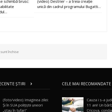
e schimbă brusc:
(video) Destrier – a treia creație
abilitate
unică din cadrul programului Bugatti…
dul…
 sunt închise
RECENTE ȘTIRI
CELE MAI RECOMANDATE 
(foto/video) Imaginea zilei:
Cauza i s-a ju
Și în SUA polițiștii uneori
11 ani! Un bărb
„stau în tufari”
Cricova, conda