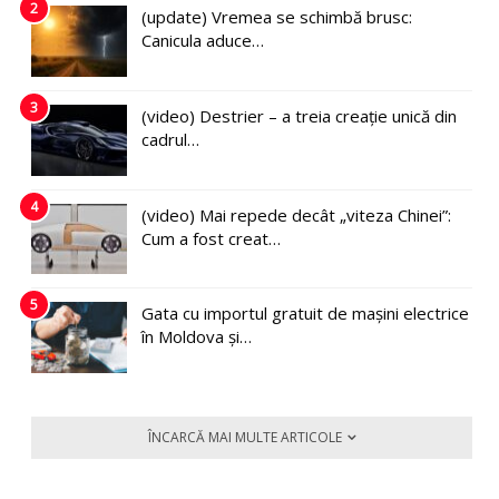
2
(update) Vremea se schimbă brusc:
Canicula aduce…
3
(video) Destrier – a treia creație unică din
cadrul…
4
(video) Mai repede decât „viteza Chinei”:
Cum a fost creat…
5
Gata cu importul gratuit de mașini electrice
în Moldova și…
ÎNCARCĂ MAI MULTE ARTICOLE