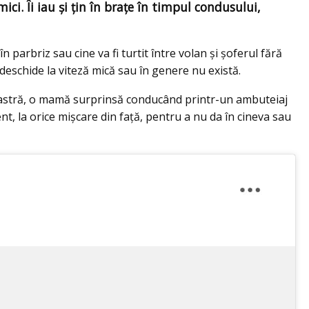
mici. Îi iau şi ţin în braţe în timpul condusului,
n parbriz sau cine va fi turtit între volan şi şoferul fără
deschide la viteză mică sau în genere nu există.
noastră, o mamă surprinsă conducând printr-un ambuteiaj
nt, la orice mişcare din faţă, pentru a nu da în cineva sau