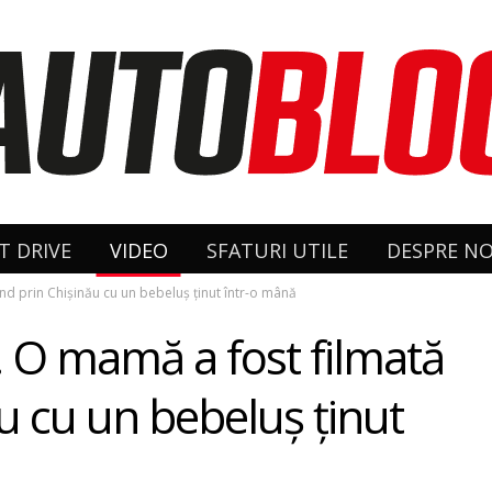
T DRIVE
VIDEO
SFATURI UTILE
DESPRE NO
nd prin Chişinău cu un bebeluş ţinut într-o mână
e! O mamă a fost filmată
 cu un bebeluş ţinut