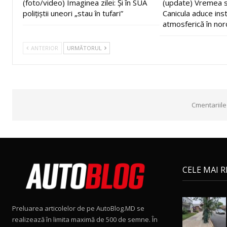
(foto/video) Imaginea zilei: Și în SUA
(update) Vremea s
polițiștii uneori „stau în tufari”
Canicula aduce inst
atmosferică în nor
ANTERIOR
URMĂTORUL
Cmentariile
CELE MAI 
Preluarea articolelor de pe AutoBlog.MD se
realizează în limita maximă de 500 de semne. În