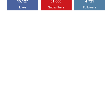
15,127
51,600
4 721
Lotus Emira Turbo SE / Test Drive
Likes
Subscribers
Followers
AutoBlog.MD
7
24:06
Noul Škoda Kodiaq RS / Test Drive
AutoBlog.MD în premieră națională
8
15:08
Noul Geely EX2 / Test Drive AutoBlog.MD
15:22
9
Mercedes-AMG E 53 HYBRID 4MATIC+ /
Test Drive AutoBlog.MD
10
16:27
Noul Volvo ES90 / Test Drive AutoBlog.MD
27:58
11
Noul MG HS / Test Drive AutoBlog.MD
16:48
12