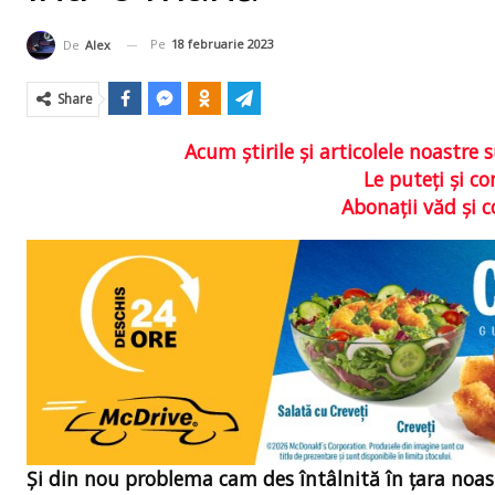
Pe
18 februarie 2023
De
Alex
Share
Acum ştirile şi articolele noastr
Le puteţi şi 
Abonaţii văd şi 
Şi din nou problema cam des întâlnită în ţara noas