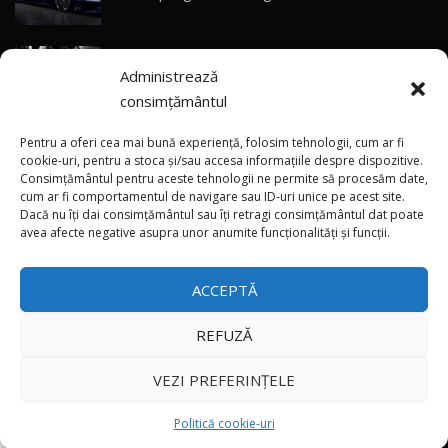
Sealion 7 și Seal 5 DM-i / Test Drive
10:58
AutoBlog.MD
(video) SRT prezintă tehnologia eBoost Air
Noua Toyota Corolla Cross facelift / Test Drive
Administrează
care elimină decalajul turbo
AutoBlog.MD
31
13:56
consimțământul
ANRE: Detensionarea relativă a situației din
Noul Volvo EX90 / Test Drive AutoBlog.MD
Pentru a oferi cea mai bună experiență, folosim tehnologii, cum ar fi
32:06
32
Golf influențează prețurile la carburanți în
cookie-uri, pentru a stoca și/sau accesa informațiile despre dispozitive.
Consimțământul pentru aceste tehnologii ne permite să procesăm date,
Moldova
cum ar fi comportamentul de navigare sau ID-uri unice pe acest site.
Dacă nu îți dai consimțământul sau îți retragi consimțământul dat poate
×
MG RX5 - își merită banii? / Test Drive
(foto/video) Imaginea zilei: Și în SUA polițiștii
avea afecte negative asupra unor anumite funcționalități și funcții.
AutoBlog.MD
33
uneori „stau în tufari”
18:51
ACCEPTĂ
Noul DACIA DUSTER DIESEL! Primul test drive în
română
34
15:39
REFUZĂ
Toate drepturile rezervate © 2026
Noul Mercedes-Benz E 350 e - cât consumă?! /
VEZI PREFERINȚELE
Test Drive AutoBlog.MD
35
26:49
Autoblog
Developed by
Politică cookie-uri