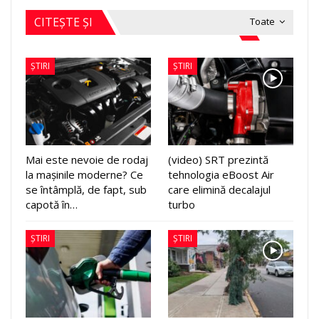
CITEȘTE ȘI
Toate
ȘTIRI
ȘTIRI
Mai este nevoie de rodaj
(video) SRT prezintă
la mașinile moderne? Ce
tehnologia eBoost Air
se întâmplă, de fapt, sub
care elimină decalajul
capotă în…
turbo
ȘTIRI
ȘTIRI