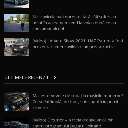
Land Rover Defender OCTA Edition One: Cel
Nici canicula nu-i opreşte! Iată câţi şoferi au
mai Exclusiv și Puternic Defender Testat în
25
32:21
Moldova
urcat în acest weekend la volan după ce au
consumat alcool
Porsche 911 Spirit 70 / Test Drive
AutoBlog.MD
26
(video) LA Auto Show 2021: UAZ Patriot a fost
10:57
prezentat americanilor cu un preţ atractiv
Test Drive: Noile modele FENDT! Cum e să
conduci un tractor?!
27
22:49
ULTIMELE RECENZII
Noul Geely Monjaro 2025! Mai ieftin și mai
dotat / Test Drive AutoBlog.MD
28
23:05
Mai este nevoie de rodaj la mașinile moderne?
Ce se întâmplă, de fapt, sub capotă în primii
ZEEKR 9X - PRIMUL TEST DRIVE ÎN ROMÂNĂ!
CUM SE CONDUCE?
29
kilometri
33:40
(video) Destrier – a treia creație unică din
Primele impresii despre BYD Seal U DM-i,
cadrul programului Bugatti Solitaire
30