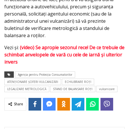
funcționare a autovehiculului, precum și siguranța
personală, solicitați agentului economic (sau de la
administratorul unei vulcanizări) să vă prezinte
buletinul de verificare metrologică a standului de
balansare a roților.
Vezi şi:
(video) Se apropie sezonul rece! De ce trebuie de
schimbat anvelopele de vară cu cele de iarnă şi ulterior
invers
Agenția pentru Protecția Consumatorilor
ATENŢIONARE ŞOFERI VULCANIZĂRI
ECHILIBRARE ROŢI
LEGALIZARE METROLOGICĂ
STAND DE BALANSARE ROŢI
vulcanizare
Share