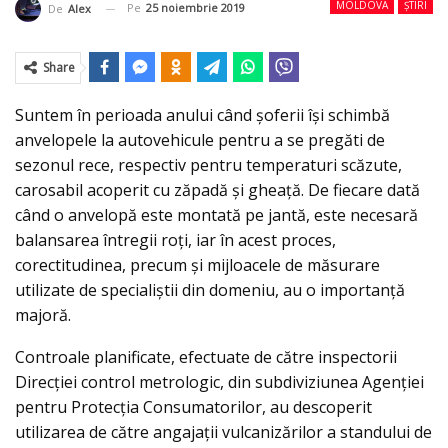
MOLDOVA
ȘTIRI
Pe
25 noiembrie 2019
De
Alex
Share
Suntem în perioada anului când șoferii își schimbă
anvelopele la autovehicule pentru a se pregăti de
sezonul rece, respectiv pentru temperaturi scăzute,
carosabil acoperit cu zăpadă și gheață. De fiecare dată
când o anvelopă este montată pe jantă, este necesară
balansarea întregii roți, iar în acest proces,
corectitudinea, precum și mijloacele de măsurare
utilizate de specialiștii din domeniu, au o importanță
majoră.
Controale planificate, efectuate de către inspectorii
Direcției control metrologic, din subdiviziunea Agenției
pentru Protecția Consumatorilor, au descoperit
utilizarea de către angajații vulcanizărilor a standului de