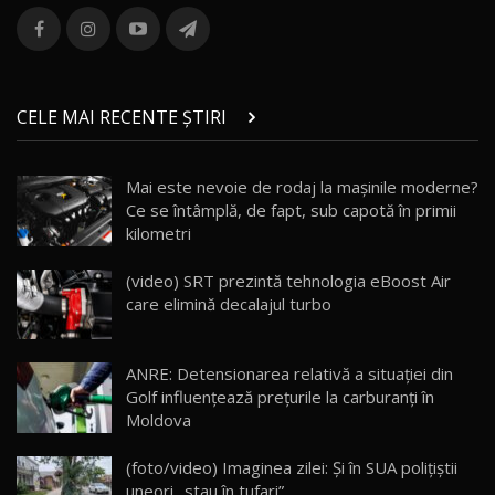
ROX 01: Test drive cu noul SUV chinezesc care
combină aventura cu luxul / AutoBlog.MD
13
36:08
ZEEKR 9X în Moldova: Am condus gigantul
chinez care face lumea să se întoarcă după el
14
CELE MAI RECENTE ȘTIRI
17:27
/ AutoBlog.MD
Noua Mazda CX-5 / Test Drive AutoBlog.MD
Mai este nevoie de rodaj la mașinile moderne?
14:37
15
Ce se întâmplă, de fapt, sub capotă în primii
kilometri
Cum merge? Škoda Octavia 4×4 DSG facelift //
AutoBlogMD
(video) SRT prezintă tehnologia eBoost Air
16
13:10
care elimină decalajul turbo
Lotus Eletre R / Test Drive AutoBlog.MD
20:06
17
ANRE: Detensionarea relativă a situației din
Golf influențează prețurile la carburanți în
Moldova
Va fi modelul nr.1 BYD în Moldova? BYD Seal U
DM-i / Test Drive AutoBlog.MD
18
(foto/video) Imaginea zilei: Și în SUA polițiștii
30:08
uneori „stau în tufari”