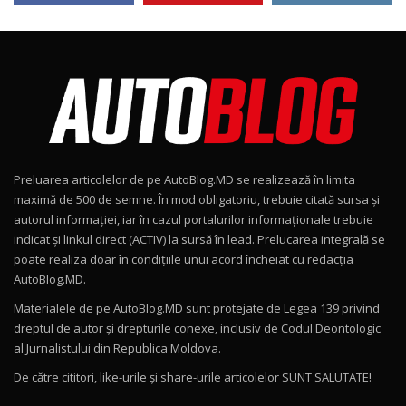
24:06
Noul Škoda Kodiaq RS / Test Drive
AutoBlog.MD în premieră națională
8
15:08
Noul Geely EX2 / Test Drive AutoBlog.MD
15:22
9
Preluarea articolelor de pe AutoBlog.MD se realizează în limita
Mercedes-AMG E 53 HYBRID 4MATIC+ / Test
maximă de 500 de semne. În mod obligatoriu, trebuie citată sursa și
Drive AutoBlog.MD
10
autorul informației, iar în cazul portalurilor informaționale trebuie
16:27
indicat și linkul direct (ACTIV) la sursă în lead. Prelucarea integrală se
poate realiza doar în condițiile unui acord încheiat cu redacţia
Noul Volvo ES90 / Test Drive AutoBlog.MD
AutoBlog.MD.
27:58
11
Materialele de pe AutoBlog.MD sunt protejate de Legea 139 privind
dreptul de autor și drepturile conexe, inclusiv de Codul Deontologic
Noul MG HS / Test Drive AutoBlog.MD
al Jurnalistului din Republica Moldova.
16:48
12
De către cititori, like-urile şi share-urile articolelor SUNT SALUTATE!