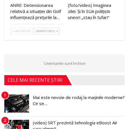
ANRE: Detensionarea
(foto/video) Imaginea
relativă a situației din Golf
zilei: Și în SUA polițiștii
influențează prețurile la…
uneori „stau în tufari”
ANTERIOR
URMĂTORUL
Cmentariile sunt închise
CELE MAI RECENTE ȘTIRI
1
Mai este nevoie de rodaj la mașinile moderne?
Ce se…
2
(video) SRT prezintă tehnologia eBoost Air
care elimină…