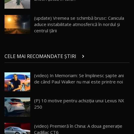
Noul Geely EX5 EM-i care a cucerit Moldova
înainte să ajungă în showroom / Test Drive
19
23:36
AutoBlog.MD
(update) Vremea se schimbă brusc: Canicula
aduce instabilitate atmosferică în nordul și
Noul ZEEKR 7X / Test Drive AutoBlog.MD
centrul țării
29:08
20
Micul BYD Dolphin Surf / Test Drive
CELE MAI RECOMANDATE ȘTIRI
AutoBlog.MD
21
16:59
(video) In Memoriam: Se împlinesc şapte ani
Noua Mazda 6e / Test Drive AutoBlog.MD
de când Paul Walker nu mai este printre noi
26:59
22
Lynk & Co 01 / Test Drive AutoBlog.MD
(P) 10 motive pentru achiziția unui Lexus NX
25:19
23
250
ZEEKR 009: Cel mai Performant și Confortabil
(video) Premieră în China: A doua generaţie
Van Electric Testat în Moldova / AutoBlog.MD
24
Cadillac CT6
26:38