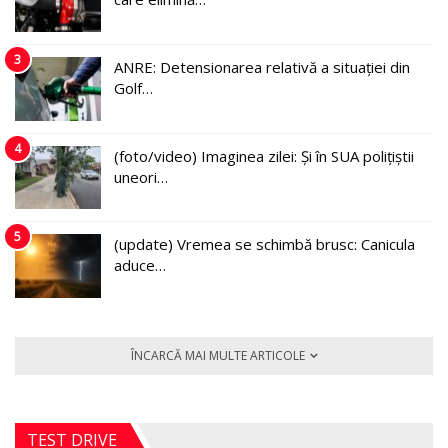
3
ANRE: Detensionarea relativă a situației din
Golf…
4
(foto/video) Imaginea zilei: Și în SUA polițiștii
uneori…
5
(update) Vremea se schimbă brusc: Canicula
aduce…
ÎNCARCĂ MAI MULTE ARTICOLE
TEST DRIVE