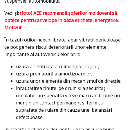
suspensiei automobilului.
Vezi şi:
(foto) AEE recomandă şoferilor moldoveni să
opteze pentru anvelope în baza etichetei energetice.
Motivul
În cazul roților neechilibrate, apar vibrații periculoase
ce pot genera riscul deteriorării unor elemente
importante al autovehiculelor prin:
uzura accentuată a rulmenților roților;
uzura prematură a amortizoarelor;
uzura unor elemente din mecanismul de direcție;
înrăutățirea ținutei de drum şi a securității
circulației, în special la viteze mari când roțile nu
mențin un contact permanent și ferm cu
suprafața de rulare din cauza unei balansări
defectuoase!
În această ordine de idei, pentru a vă asigura buna