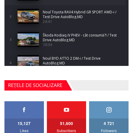
Noul Toyota RAV4 Hybrid GR SPORT AWD-i /
Test Drive AutoBlog.MD
2
24:41
Škoda Kodiaq iV PHEV - cât consumă?! / Test
Drive AutoBlog.MD
3
10:34
Noul BYD ATTO 2 DM-i / Test Drive
AutoBlog.MD
4
17:35
Noul Mercedes-Benz S-Class facelift (S 580
REȚELE DE SOCIALIZARE
4MATIC V223) / Test Drive AutoBlog.MD
5
27:33
HAVAL H5 / Test Drive AutoBlog.MD
11:58
6
15,127
51,600
4 721
Lotus Emira Turbo SE / Test Drive
Likes
Subscribers
Followers
AutoBlog.MD
7