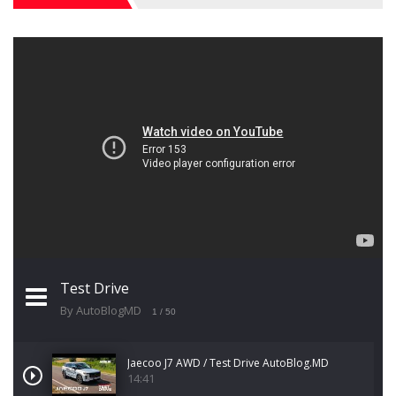
Test Drive
By AutoBlogMD
1
/ 50
Jaecoo J7 AWD / Test Drive AutoBlog.MD
14:41