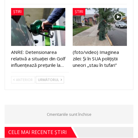
ȘTIRI
ȘTIRI
ANRE: Detensionarea
(foto/video) Imaginea
relativă a situației din Golf
zilei: Și în SUA polițiștii
influențează prețurile la…
uneori „stau în tufari”
ANTERIOR
URMĂTORUL
Cmentariile sunt închise
CELE MAI RECENTE ȘTIRI