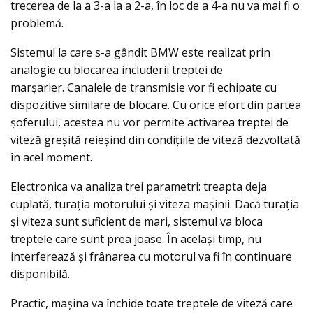
trecerea de la a 3-a la a 2-a, în loc de a 4-a nu va mai fi o
problemă.
Sistemul la care s-a gândit BMW este realizat prin
analogie cu blocarea includerii treptei de
marșarier. Canalele de transmisie vor fi echipate cu
dispozitive similare de blocare. Cu orice efort din partea
șoferului, acestea nu vor permite activarea treptei de
viteză greșită reieşind din condiţiile de viteză dezvoltată
în acel moment.
Electronica va analiza trei parametri: treapta deja
cuplată, turația motorului și viteza mașinii. Dacă turaţia
şi viteza sunt suficient de mari, sistemul va bloca
treptele care sunt prea joase. În același timp, nu
interferează şi frânarea cu motorul va fi în continuare
disponibilă.
Practic, mașina va închide toate treptele de viteză care