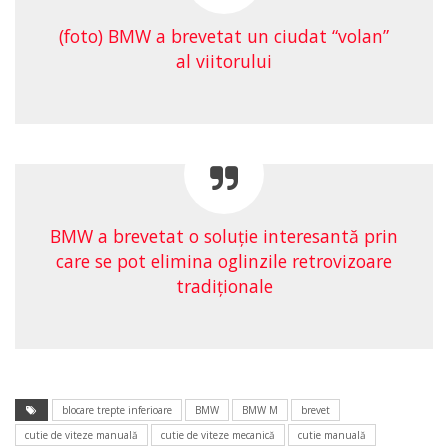
(foto) BMW a brevetat un ciudat “volan”
al viitorului
BMW a brevetat o soluţie interesantă prin
care se pot elimina oglinzile retrovizoare
tradiționale
blocare trepte inferioare
BMW
BMW M
brevet
cutie de viteze manuală
cutie de viteze mecanică
cutie manuală