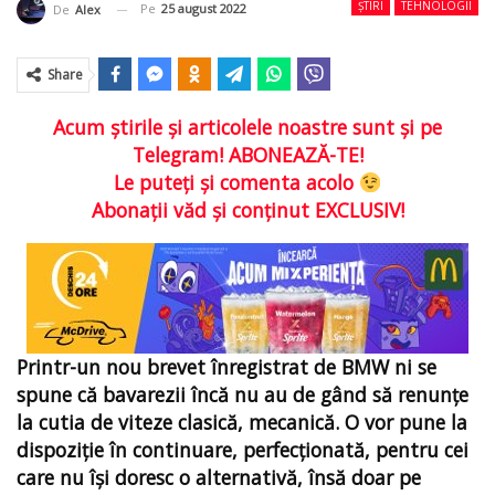
ȘTIRI
TEHNOLOGII
Pe
25 august 2022
De
Alex
Share
Acum ştirile şi articolele noastre sunt şi pe
Telegram! ABONEAZĂ-TE!
Le puteţi şi comenta acolo
Abonaţii văd şi conţinut EXCLUSIV!
Printr-un nou brevet înregistrat de BMW ni se
spune că bavarezii încă nu au de gând să renunţe
la cutia de viteze clasică, mecanică. O vor pune la
dispoziţie în continuare, perfecţionată, pentru cei
care nu îşi doresc o alternativă, însă doar pe