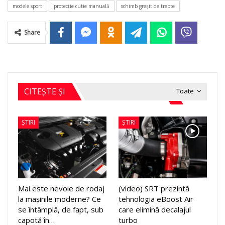
modele sport
protecţie cutie manuală
schimb greşit de trepte
Share
CITEȘTE ȘI
Toate
ȘTIRI
ȘTIRI
Mai este nevoie de rodaj
(video) SRT prezintă
la mașinile moderne? Ce
tehnologia eBoost Air
se întâmplă, de fapt, sub
care elimină decalajul
capotă în…
turbo