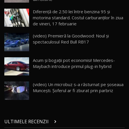
Lynk & Co 01 / Test Drive AutoBlog.MD
Diferență de 2.50 lei între benzina 95 şi
25:19
23
motorina standard. Costul carburanților în ziua
de vineri, 17 februarie
ZEEKR 009: Cel mai Performant și Confortabil
(video) Premieră la Goodwood: Noul și
Van Electric Testat în Moldova / AutoBlog.MD
24
spectaculosul Red Bull RB17
26:38
Land Rover Defender OCTA Edition One: Cel
Acum şi bogaţii pot economisi! Mercedes-
mai Exclusiv și Puternic Defender Testat în
25
32:21
Moldova
Maybach introduce primul plug-in hybrid
Porsche 911 Spirit 70 / Test Drive
AutoBlog.MD
26
(video) Un microbuz s-a răsturnat pe șoseaua
10:57
Muncești. Șoferul ar fi zburat prin parbriz
Test Drive: Noile modele FENDT! Cum e să
conduci un tractor?!
27
22:49
ULTIMELE RECENZII
Noul Geely Monjaro 2025! Mai ieftin și mai
dotat / Test Drive AutoBlog.MD
28