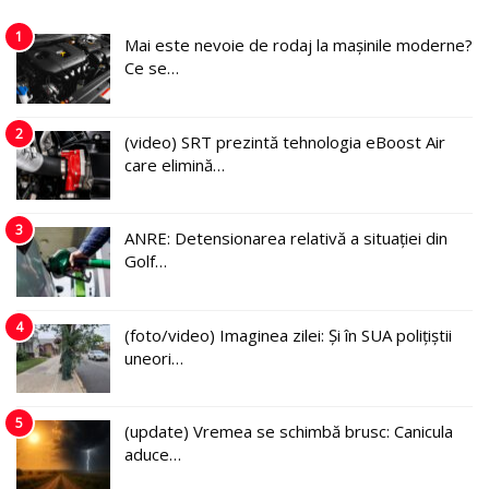
1
Mai este nevoie de rodaj la mașinile moderne?
Ce se…
2
(video) SRT prezintă tehnologia eBoost Air
care elimină…
3
ANRE: Detensionarea relativă a situației din
Golf…
4
(foto/video) Imaginea zilei: Și în SUA polițiștii
uneori…
5
(update) Vremea se schimbă brusc: Canicula
aduce…