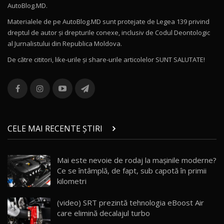
AutoBlog.MD.
27:58
11
Materialele de pe AutoBlog.MD sunt protejate de Legea 139 privind
dreptul de autor și drepturile conexe, inclusiv de Codul Deontologic
Noul MG HS / Test Drive AutoBlog.MD
al Jurnalistului din Republica Moldova.
16:48
12
De către cititori, like-urile şi share-urile articolelor SUNT SALUTATE!
ROX 01: Test drive cu noul SUV chinezesc care
combină aventura cu luxul / AutoBlog.MD
13
36:08
ZEEKR 9X în Moldova: Am condus gigantul
chinez care face lumea să se întoarcă după el
14
CELE MAI RECENTE ȘTIRI
17:27
/ AutoBlog.MD
Noua Mazda CX-5 / Test Drive AutoBlog.MD
Mai este nevoie de rodaj la mașinile moderne?
14:37
15
Ce se întâmplă, de fapt, sub capotă în primii
kilometri
Cum merge? Škoda Octavia 4×4 DSG facelift //
AutoBlogMD
(video) SRT prezintă tehnologia eBoost Air
16
13:10
care elimină decalajul turbo