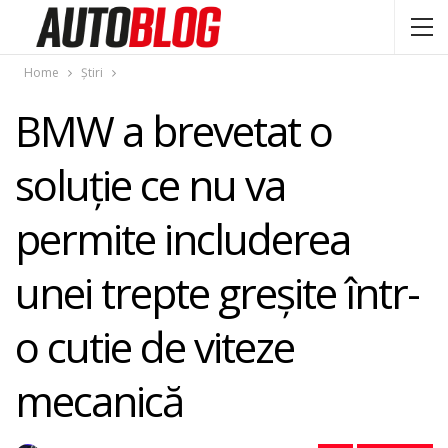
Home
Știri
BMW a brevetat o
soluţie ce nu va
permite includerea
unei trepte greşite într-
o cutie de viteze
mecanică