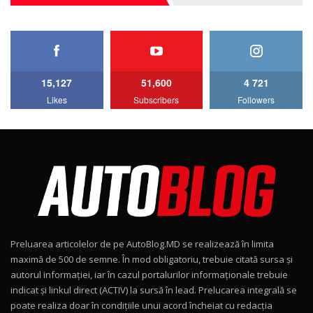
27:33
HAVAL H5 / Test Drive AutoBlog.MD
11:58
6
15,127
51,600
4 721
Lotus Emira Turbo SE / Test Drive
Likes
Subscribers
Followers
AutoBlog.MD
7
24:06
Noul Škoda Kodiaq RS / Test Drive
AutoBlog.MD în premieră națională
8
15:08
Noul Geely EX2 / Test Drive AutoBlog.MD
15:22
9
Preluarea articolelor de pe AutoBlog.MD se realizează în limita
Mercedes-AMG E 53 HYBRID 4MATIC+ / Test
maximă de 500 de semne. În mod obligatoriu, trebuie citată sursa și
Drive AutoBlog.MD
10
autorul informației, iar în cazul portalurilor informaționale trebuie
16:27
indicat și linkul direct (ACTIV) la sursă în lead. Prelucarea integrală se
poate realiza doar în condițiile unui acord încheiat cu redacţia
Noul Volvo ES90 / Test Drive AutoBlog.MD