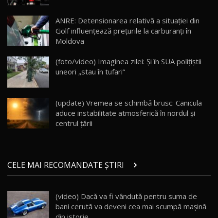
Lotus Eletre R / Test Drive AutoBlog.MD
20:06
17
ANRE: Detensionarea relativă a situației din
Golf influențează prețurile la carburanți în
Moldova
Va fi modelul nr.1 BYD în Moldova? BYD Seal U
DM-i / Test Drive AutoBlog.MD
18
(foto/video) Imaginea zilei: Și în SUA polițiștii
30:08
uneori „stau în tufari”
Noul Geely EX5 EM-i care a cucerit Moldova
înainte să ajungă în showroom / Test Drive
19
23:36
AutoBlog.MD
(update) Vremea se schimbă brusc: Canicula
aduce instabilitate atmosferică în nordul și
Noul ZEEKR 7X / Test Drive AutoBlog.MD
centrul țării
29:08
20
Micul BYD Dolphin Surf / Test Drive
CELE MAI RECOMANDATE ȘTIRI
AutoBlog.MD
21
16:59
(video) Dacă va fi vândută pentru suma de
Noua Mazda 6e / Test Drive AutoBlog.MD
bani cerută va deveni cea mai scumpă maşină
26:59
22
din istorie