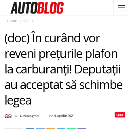
Home
Știri
(doc) În curând vor
reveni preţurile plafon
la carburanţi! Deputaţii
au acceptat să schimbe
legea
ȘTIRI
Pe
9 aprilie 2021
De
Autoblogmd