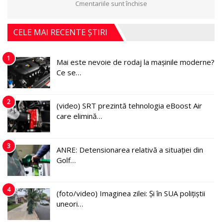
Cmentariile sunt închise
CELE MAI RECENTE ȘTIRI
1
Mai este nevoie de rodaj la mașinile moderne?
Ce se…
2
(video) SRT prezintă tehnologia eBoost Air
care elimină…
3
ANRE: Detensionarea relativă a situației din
Golf…
4
(foto/video) Imaginea zilei: Și în SUA polițiștii
uneori…