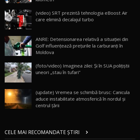
Cum merge? Škoda Octavia 4×4 DSG facelift //
AutoBlogMD
(video) SRT prezintă tehnologia eBoost Air
16
13:10
care elimină decalajul turbo
Lotus Eletre R / Test Drive AutoBlog.MD
20:06
17
ANRE: Detensionarea relativă a situației din
Golf influențează prețurile la carburanți în
Moldova
Va fi modelul nr.1 BYD în Moldova? BYD Seal U
DM-i / Test Drive AutoBlog.MD
18
(foto/video) Imaginea zilei: Și în SUA polițiștii
30:08
uneori „stau în tufari”
Noul Geely EX5 EM-i care a cucerit Moldova
înainte să ajungă în showroom / Test Drive
19
23:36
AutoBlog.MD
(update) Vremea se schimbă brusc: Canicula
aduce instabilitate atmosferică în nordul și
Noul ZEEKR 7X / Test Drive AutoBlog.MD
centrul țării
29:08
20
Micul BYD Dolphin Surf / Test Drive
CELE MAI RECOMANDATE ȘTIRI
AutoBlog.MD
21
16:59