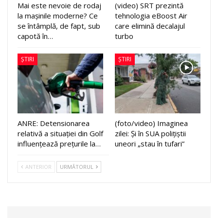
Mai este nevoie de rodaj
(video) SRT prezintă
la mașinile moderne? Ce
tehnologia eBoost Air
se întâmplă, de fapt, sub
care elimină decalajul
capotă în…
turbo
ȘTIRI
ȘTIRI
ANRE: Detensionarea
(foto/video) Imaginea
relativă a situației din Golf
zilei: Și în SUA polițiștii
influențează prețurile la…
uneori „stau în tufari”
ANTERIOR
URMĂTORUL