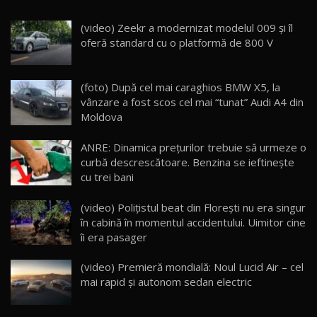
(video) Zeekr a modernizat modelul 009 și îl
Noua Mazda 6e / Test Drive AutoBlog.MD
oferă standard cu o platformă de 800 V
26:59
22
Lynk & Co 01 / Test Drive AutoBlog.MD
(foto) După cel mai caraghios BMW X5, la
25:19
23
vânzare a fost scos cel mai “tunat” Audi A4 din
Moldova
ZEEKR 009: Cel mai Performant și Confortabil
ANRE: Dinamica prețurilor trebuie să urmeze o
Van Electric Testat în Moldova / AutoBlog.MD
24
curbă descrescătoare. Benzina se ieftinește
26:38
cu trei bani
Land Rover Defender OCTA Edition One: Cel
(video) Polițistul beat din Floreşti nu era singur
mai Exclusiv și Puternic Defender Testat în
25
32:21
Moldova
în cabină în momentul accidentului. Uimitor cine
îi era pasager
Porsche 911 Spirit 70 / Test Drive
AutoBlog.MD
26
(video) Premieră mondială: Noul Lucid Air – cel
10:57
mai rapid şi autonom sedan electric
Test Drive: Noile modele FENDT! Cum e să
27