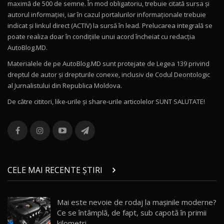
Mercedes-AMG E 53 HYBRID 4MATIC+ / Test
maximă de 500 de semne. În mod obligatoriu, trebuie citată sursa și
Drive AutoBlog.MD
10
autorul informației, iar în cazul portalurilor informaționale trebuie
16:27
indicat și linkul direct (ACTIV) la sursă în lead. Prelucarea integrală se
poate realiza doar în condițiile unui acord încheiat cu redacţia
Noul Volvo ES90 / Test Drive AutoBlog.MD
AutoBlog.MD.
27:58
11
Materialele de pe AutoBlog.MD sunt protejate de Legea 139 privind
dreptul de autor și drepturile conexe, inclusiv de Codul Deontologic
Noul MG HS / Test Drive AutoBlog.MD
al Jurnalistului din Republica Moldova.
16:48
12
De către cititori, like-urile şi share-urile articolelor SUNT SALUTATE!
ROX 01: Test drive cu noul SUV chinezesc care
combină aventura cu luxul / AutoBlog.MD
13
36:08
ZEEKR 9X în Moldova: Am condus gigantul
chinez care face lumea să se întoarcă după el
14
CELE MAI RECENTE ȘTIRI
17:27
/ AutoBlog.MD
Noua Mazda CX-5 / Test Drive AutoBlog.MD
Mai este nevoie de rodaj la mașinile moderne?
14:37
15
Ce se întâmplă, de fapt, sub capotă în primii
kilometri