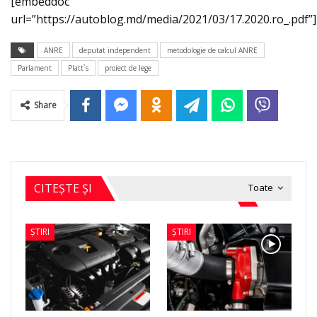
[embeddoc
url=”https://autoblog.md/media/2021/03/17.2020.ro_.pdf”]
ANRE
deputat independent
metodologie de calcul ANRE
Parlament
Platt`s
proiect de lege
Share
CITEȘTE ȘI
Toate
ȘTIRI
ȘTIRI