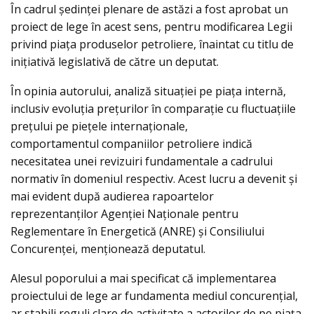
În cadrul ședinței plenare de astăzi a fost aprobat un
proiect de lege în acest sens, pentru modificarea Legii
privind piața produselor petroliere, înaintat cu titlu de
inițiativă legislativă de către un deputat.
În opinia autorului, analiză situației pe piața internă,
inclusiv evoluția prețurilor în comparație cu fluctuațiile
prețului pe piețele internaționale,
comportamentul companiilor petroliere indică
necesitatea unei revizuiri fundamentale a cadrului
normativ în domeniul respectiv. Acest lucru a devenit și
mai evident după audierea rapoartelor
reprezentanților Agenției Naționale pentru
Reglementare în Energetică (ANRE) și Consiliului
Concurenței, menționează deputatul.
Alesul poporului a mai specificat că implementarea
proiectului de lege ar fundamenta mediul concurențial,
ar stabili reguli clare de activitate a actorilor de pe piața