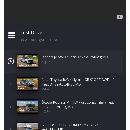
Test Drive
By AutoBlogMD
1
/ 50
Jaecoo J7 AWD / Test Drive AutoBlog.MD
14:41
Noul Toyota RAV4 Hybrid GR SPORT AWD-i /
Test Drive AutoBlog.MD
2
24:41
Škoda Kodiaq iV PHEV - cât consumă?! / Test
Drive AutoBlog.MD
3
10:34
Noul BYD ATTO 2 DM-i / Test Drive
AutoBlog.MD
4