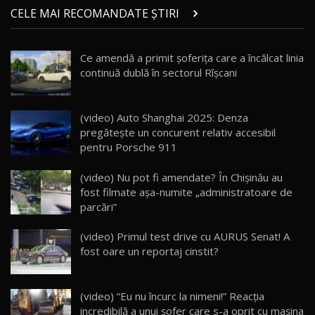
Micul BYD Dolphin Surf / Test Drive
CELE MAI RECOMANDATE ȘTIRI
AutoBlog.MD
21
16:59
Ce amendă a primit șoferița care a încălcat linia
Noua Mazda 6e / Test Drive AutoBlog.MD
continuă dublă în sectorul Rîșcani
26:59
22
Lynk & Co 01 / Test Drive AutoBlog.MD
(video) Auto Shanghai 2025: Denza
25:19
23
pregătește un concurent relativ accesibil
pentru Porsche 911
ZEEKR 009: Cel mai Performant și Confortabil
(video) Nu pot fi amendate? În Chișinău au
Van Electric Testat în Moldova / AutoBlog.MD
24
fost filmate așa-numite „administratoare de
26:38
parcări”
Land Rover Defender OCTA Edition One: Cel
(video) Primul test drive cu AURUS Senat! A
mai Exclusiv și Puternic Defender Testat în
25
32:21
Moldova
fost oare un reportaj cinstit?
Porsche 911 Spirit 70 / Test Drive
AutoBlog.MD
26
(video) “Eu nu încurc la nimeni!” Reacţia
10:57
incredibilă a unui şofer care s-a oprit cu maşina