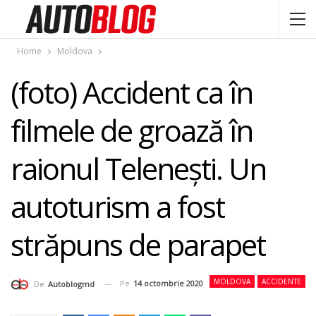
Home
Moldova
(foto) Accident ca în
filmele de groază în
raionul Teleneşti. Un
autoturism a fost
străpuns de parapet
MOLDOVA
ACCIDENTE
Pe
14 octombrie 2020
De
Autoblogmd