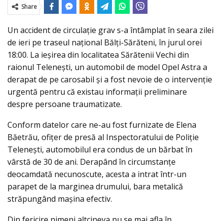
Share
Un accident de circulaţie grav s-a întâmplat în seara zilei
de ieri pe traseul național Bălți-Sărăteni, în jurul orei
18:00. La ieșirea din localitatea Sărătenii Vechi din
raionul Telenești, un automobil de model Opel Astra a
derapat de pe carosabil şi a fost nevoie de o intervenţie
urgentă pentru că existau informaţii preliminare
despre persoane traumatizate.
Conform datelor care ne-au fost furnizate de Elena
Băetrău, ofiţer de presă al Inspectoratului de Poliţie
Teleneşti, automobilul era condus de un bărbat în
vârstă de 30 de ani. Derapând în circumstanţe
deocamdată necunoscute, acesta a intrat într-un
parapet de la marginea drumului, bara metalică
străpungând maşina efectiv.
Din fericire nimeni altcineva nu se mai afla în