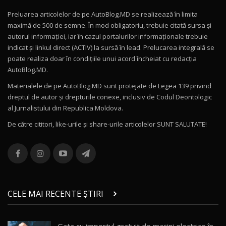
Preluarea articolelor de pe AutoBlog.MD se realizează în limita
Mercedes-AMG E 53 HYBRID 4MATIC+ / Test
maximă de 500 de semne. În mod obligatoriu, trebuie citată sursa și
Drive AutoBlog.MD
10
autorul informației, iar în cazul portalurilor informaționale trebuie
16:27
indicat și linkul direct (ACTIV) la sursă în lead. Prelucarea integrală se
poate realiza doar în condițiile unui acord încheiat cu redacţia
Noul Volvo ES90 / Test Drive AutoBlog.MD
AutoBlog.MD.
27:58
11
Materialele de pe AutoBlog.MD sunt protejate de Legea 139 privind
dreptul de autor și drepturile conexe, inclusiv de Codul Deontologic
Noul MG HS / Test Drive AutoBlog.MD
al Jurnalistului din Republica Moldova.
16:48
12
De către cititori, like-urile şi share-urile articolelor SUNT SALUTATE!
ROX 01: Test drive cu noul SUV chinezesc care
combină aventura cu luxul / AutoBlog.MD
13
36:08
ZEEKR 9X în Moldova: Am condus gigantul
chinez care face lumea să se întoarcă după el
14
CELE MAI RECENTE ȘTIRI
17:27
/ AutoBlog.MD
Noua Mazda CX-5 / Test Drive AutoBlog.MD
Gata cu importul gratuit de mașini electrice în