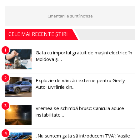
Cmentariile sunt închise
CELE MAI RECENTE ȘTIRI
1
Gata cu importul gratuit de mașini electrice în
Moldova și…
2
Explozie de vânzări externe pentru Geely
Auto! Livrările din…
3
Vremea se schimbă brusc: Canicula aduce
instabilitate…
4
„Nu suntem gata să introducem TVA”: Vasile