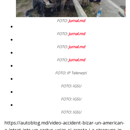
FOTO:
jurnal.md
FOTO:
jurnal.md
FOTO:
jurnal.md
FOTO:
jurnal.md
FOTO: IP Teleneşti
FOTO: IGSU
FOTO: IGSU
FOTO: IGSU
https://autoblog.md/video-accident-bizar-un-american-
a-intrat-intr-un-cactus-urias-si-acesta-i-a-strapuns-in-