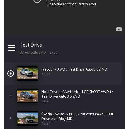
Test Drive
By AutoBlogMD
1
/ 50
Jaecoo J7 AWD / Test Drive AutoBlog.MD
14:41
Noul Toyota RAV4 Hybrid GR SPORT AWD-i /
Test Drive AutoBlog.MD
2
24:41
Škoda Kodiaq iV PHEV - cât consumă?! / Test
Drive AutoBlog.MD
3
10:34