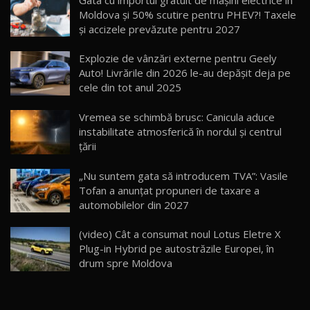
14:37
15
Moldova și 50% scutire pentru PHEV?! Taxele
și accizele prevăzute pentru 2027
Cum merge? Škoda Octavia 4×4 DSG facelift //
AutoBlogMD
Explozie de vânzări externe pentru Geely
16
13:10
Auto! Livrările din 2026 le-au depășit deja pe
cele din tot anul 2025
Lotus Eletre R / Test Drive AutoBlog.MD
20:06
17
Vremea se schimbă brusc: Canicula aduce
instabilitate atmosferică în nordul și centrul
țării
Va fi modelul nr.1 BYD în Moldova? BYD Seal U
DM-i / Test Drive AutoBlog.MD
18
„Nu suntem gata să introducem TVA”: Vasile
30:08
Tofan a anunțat propuneri de taxare a
automobilelor din 2027
Noul Geely EX5 EM-i care a cucerit Moldova
înainte să ajungă în showroom / Test Drive
19
23:36
AutoBlog.MD
(video) Cât a consumat noul Lotus Eletre X
Plug-in Hybrid pe autostrăzile Europei, în
Noul ZEEKR 7X / Test Drive AutoBlog.MD
drum spre Moldova
29:08
20