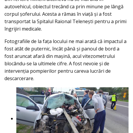
autovehicul, obiectul trecând ca prin minune pe lângă
corpul şoferului. Acesta a rămas în viaţă şi a fost
transportat la Spitalul Raional Teleneşti pentru a primi
îngrijiri medicale.
Fotografiile de la faţa locului ne mai arată că impactul a
fost atât de puternic, încât până şi panoul de bord a
fost aruncat afară din maşină, acul vitezometrului
blocându-se la ultimele cifre. A fost nevoie şi de
intervenția pompierilor pentru careva lucrări de
descarcerare.