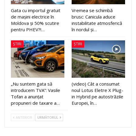
Gata cu importul gratuit
Vremea se schimbă
de mașini electrice în
brusc: Canicula aduce
Moldova și 50% scutire
instabilitate atmosferică
pentru PHEV?!…
în nordul și…
ȘTIRI
ȘTIRI
„Nu suntem gata să
(video) Cât a consumat
introducem TVA”: Vasile
noul Lotus Eletre X Plug-
Tofan a anunțat
in Hybrid pe autostrăzile
propuneri de taxare a…
Europei, în…
ANTERIOR
URMĂTORUL