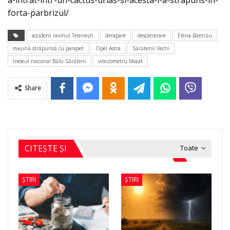
forta-parbrizul/
accident raionul Telenești
derapare
descarcerare
Elena Băetrău
maşină străpunsă cu parapet
Opel Astra
Sărătenii Vechi
traseul național Bălți-Sărăteni
vitezometru blocat
Share
CITEȘTE ȘI
Toate
ȘTIRI
ȘTIRI