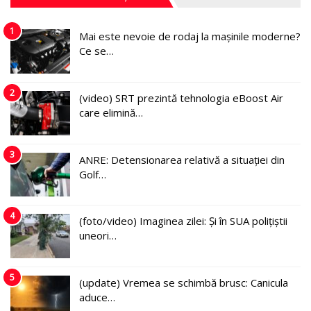
1
Mai este nevoie de rodaj la mașinile moderne?
Ce se…
2
(video) SRT prezintă tehnologia eBoost Air
care elimină…
3
ANRE: Detensionarea relativă a situației din
Golf…
4
(foto/video) Imaginea zilei: Și în SUA polițiștii
uneori…
5
(update) Vremea se schimbă brusc: Canicula
aduce…