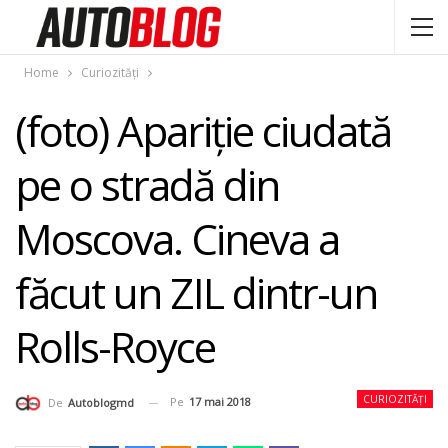
Home
Curiozități
(foto) Apariţie ciudată
pe o stradă din
Moscova. Cineva a
făcut un ZIL dintr-un
Rolls-Royce
CURIOZITĂȚI
Pe
17 mai 2018
De
Autoblogmd