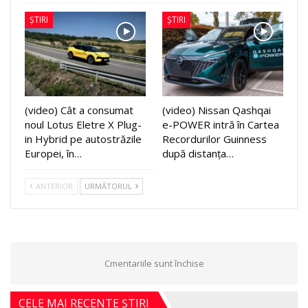
ȘTIRI
ȘTIRI
(video) Cât a consumat
(video) Nissan Qashqai
noul Lotus Eletre X Plug-
e-POWER intră în Cartea
in Hybrid pe autostrăzile
Recordurilor Guinness
Europei, în…
după distanța…
ANTERIOR
URMĂTORUL
Cmentariile sunt închise
CELE MAI RECENTE ȘTIRI