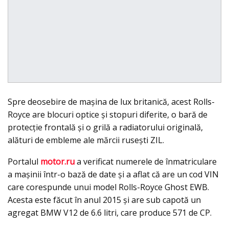
Spre deosebire de maşina de lux britanică, acest Rolls-
Royce are blocuri optice şi stopuri diferite, o bară de
protecţie frontală şi o grilă a radiatorului originală,
alături de embleme ale mărcii ruseşti ZIL.
Portalul
motor.ru
a verificat numerele de înmatriculare
a maşinii într-o bază de date şi a aflat că are un cod VIN
care corespunde unui model Rolls-Royce Ghost EWB.
Acesta este făcut în anul 2015 şi are sub capotă un
agregat BMW V12 de 6.6 litri, care produce 571 de CP.