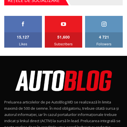
REȚELE DE SOCIALIZARE
4MATIC V223) / Test Drive AutoBlog.MD
5
27:33
HAVAL H5 / Test Drive AutoBlog.MD
11:58
6
15,127
51,600
4 721
Lotus Emira Turbo SE / Test Drive
Likes
Subscribers
Followers
AutoBlog.MD
7
24:06
Noul Škoda Kodiaq RS / Test Drive
AutoBlog.MD în premieră națională
8
15:08
Noul Geely EX2 / Test Drive AutoBlog.MD
15:22
9
Preluarea articolelor de pe AutoBlog.MD se realizează în limita
Mercedes-AMG E 53 HYBRID 4MATIC+ / Test
maximă de 500 de semne. În mod obligatoriu, trebuie citată sursa și
Drive AutoBlog.MD
10
autorul informației, iar în cazul portalurilor informaționale trebuie
16:27
indicat și linkul direct (ACTIV) la sursă în lead. Prelucarea integrală se