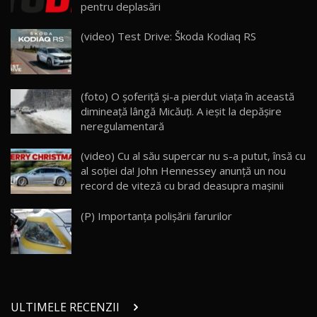
pentru deplasări
Lynk & Co 01 / Test Drive AutoBlog.MD
(video) Test Drive: Škoda Kodiaq RS
25:19
23
ZEEKR 009: Cel mai Performant și Confortabil
(foto) O şoferiţă şi-a pierdut viaţa în această
Van Electric Testat în Moldova / AutoBlog.MD
24
dimineaţă lângă Micăuţi. A ieşit la depăşire
26:38
neregulamentară
Land Rover Defender OCTA Edition One: Cel
(video) Cu al său supercar nu s-a putut, însă cu
mai Exclusiv și Puternic Defender Testat în
25
32:21
Moldova
al soţiei da! John Hennessey anunţă un nou
record de viteză cu brad deasupra maşinii
Porsche 911 Spirit 70 / Test Drive
AutoBlog.MD
26
(P) Importanța polişării farurilor
10:57
Test Drive: Noile modele FENDT! Cum e să
conduci un tractor?!
27
22:49
ULTIMELE RECENZII
Noul Geely Monjaro 2025! Mai ieftin și mai