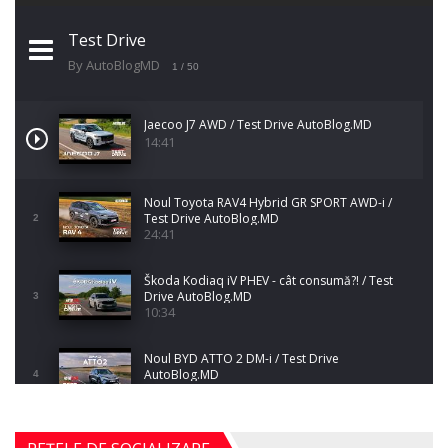
Test Drive
By AutoBlogMD
1
/ 50
Jaecoo J7 AWD / Test Drive AutoBlog.MD
14:41
Noul Toyota RAV4 Hybrid GR SPORT AWD-i /
Test Drive AutoBlog.MD
2
24:41
Škoda Kodiaq iV PHEV - cât consumă?! / Test
Drive AutoBlog.MD
3
10:34
Noul BYD ATTO 2 DM-i / Test Drive
AutoBlog.MD
4
17:35
Noul Mercedes-Benz S-Class facelift (S 580