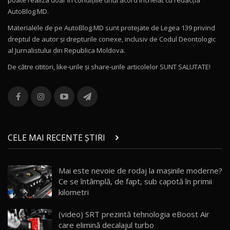
poate realiza doar în condițiile unui acord încheiat cu redacţia
Noul Volvo ES90 / Test Drive AutoBlog.MD
AutoBlog.MD.
27:58
11
Materialele de pe AutoBlog.MD sunt protejate de Legea 139 privind
dreptul de autor și drepturile conexe, inclusiv de Codul Deontologic
Noul MG HS / Test Drive AutoBlog.MD
al Jurnalistului din Republica Moldova.
16:48
12
De către cititori, like-urile şi share-urile articolelor SUNT SALUTATE!
ROX 01: Test drive cu noul SUV chinezesc care
combină aventura cu luxul / AutoBlog.MD
13
36:08
ZEEKR 9X în Moldova: Am condus gigantul
chinez care face lumea să se întoarcă după el
14
CELE MAI RECENTE ȘTIRI
17:27
/ AutoBlog.MD
Noua Mazda CX-5 / Test Drive AutoBlog.MD
Mai este nevoie de rodaj la mașinile moderne?
14:37
15
Ce se întâmplă, de fapt, sub capotă în primii
kilometri
Cum merge? Škoda Octavia 4×4 DSG facelift //
AutoBlogMD
(video) SRT prezintă tehnologia eBoost Air
16
13:10
care elimină decalajul turbo