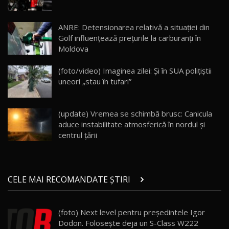
Lotus Eletre R / Test Drive AutoBlog.MD
20:06
17
ANRE: Detensionarea relativă a situației din
Golf influențează prețurile la carburanți în
Moldova
Va fi modelul nr.1 BYD în Moldova? BYD Seal U
DM-i / Test Drive AutoBlog.MD
18
(foto/video) Imaginea zilei: Și în SUA polițiștii
30:08
uneori „stau în tufari”
Noul Geely EX5 EM-i care a cucerit Moldova
înainte să ajungă în showroom / Test Drive
19
23:36
AutoBlog.MD
(update) Vremea se schimbă brusc: Canicula
aduce instabilitate atmosferică în nordul și
Noul ZEEKR 7X / Test Drive AutoBlog.MD
centrul țării
29:08
20
Micul BYD Dolphin Surf / Test Drive
CELE MAI RECOMANDATE ȘTIRI
AutoBlog.MD
21
16:59
(foto) Next level pentru preşedintele Igor
Noua Mazda 6e / Test Drive AutoBlog.MD
Dodon. Foloseşte deja un S-Class W222
26:59
22