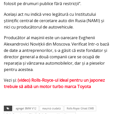
folosit pe drumuri publice fără restricții”.
Acelaşi act nu indică vreo legătură cu Institutului
ştiinţific central de cercetare auto din Rusia (NAMI) şi
nici cu producătorul de autovehicule.
Producător al maşinii este un oarecare Evghenii
Alexandrovici Noviţkii din Moscova. Verificat într-o bază
de date a antreprenorilor, s-a găsit că este fondator şi
director general a două companii care se ocupă de
reparaţia şi vânzarea automobilelor, dar şi a pieselor
pentru acestea.
Vezi şi:
(video) Rolls-Royce-ul ideal pentru un japonez
trebuie să aibă un motor turbo marca Toyota
agregat BMW V12
maşină ciudată
Rolls-Royce Ghost EWB