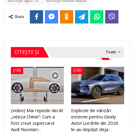
Rolls-Royce logouri ZIL
Rolls-Royce modificat Moscova
Share
CITEȘTE ȘI
Toate
ȘTIRI
ȘTIRI
(video) Mai repede decât
Explozie de vânzări
„viteza Chinei”: Cum a
externe pentru Geely
fost creat supercarul
Auto! Livrările din 2026
Audi Nuvolari…
le-au depășit deja…