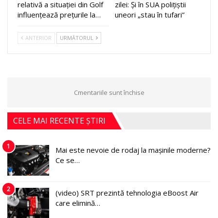
relativă a situației din Golf
zilei: Și în SUA polițiștii
influențează prețurile la…
uneori „stau în tufari”
ANTERIOR
URMĂTORUL
Cmentariile sunt închise
CELE MAI RECENTE ȘTIRI
1
Mai este nevoie de rodaj la mașinile moderne?
Ce se…
2
(video) SRT prezintă tehnologia eBoost Air
care elimină…