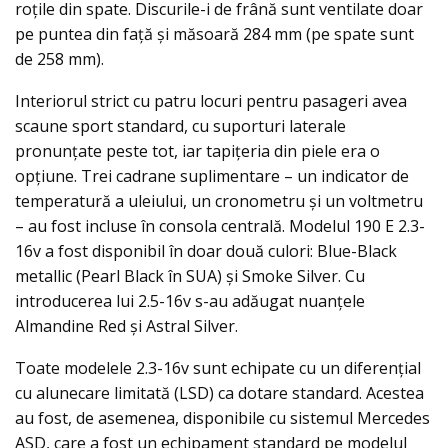
roţile din spate. Discurile-i de frână sunt ventilate doar
pe puntea din faţă şi măsoară 284 mm (pe spate sunt
de 258 mm).
Interiorul strict cu patru locuri pentru pasageri avea
scaune sport standard, cu suporturi laterale
pronunţate peste tot, iar tapiţeria din piele era o
opţiune. Trei cadrane suplimentare – un indicator de
temperatură a uleiului, un cronometru și un voltmetru
– au fost incluse în consola centrală. Modelul 190 E 2.3-
16v a fost disponibil în doar două culori: Blue-Black
metallic (Pearl Black în SUA) şi Smoke Silver. Cu
introducerea lui 2.5-16v s-au adăugat nuanţele
Almandine Red şi Astral Silver.
Toate modelele 2.3-16v sunt echipate cu un diferențial
cu alunecare limitată (LSD) ca dotare standard. Acestea
au fost, de asemenea, disponibile cu sistemul Mercedes
ASD, care a fost un echipament standard pe modelul