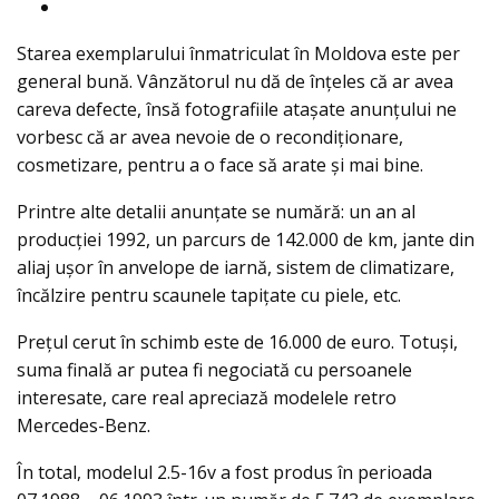
Starea exemplarului înmatriculat în Moldova este per
general bună. Vânzătorul nu dă de înţeles că ar avea
careva defecte, însă fotografiile ataşate anunţului ne
vorbesc că ar avea nevoie de o recondiţionare,
cosmetizare, pentru a o face să arate şi mai bine.
Printre alte detalii anunţate se numără: un an al
producţiei 1992, un parcurs de 142.000 de km, jante din
aliaj uşor în anvelope de iarnă, sistem de climatizare,
încălzire pentru scaunele tapiţate cu piele, etc.
Preţul cerut în schimb este de 16.000 de euro. Totuşi,
suma finală ar putea fi negociată cu persoanele
interesate, care real apreciază modelele retro
Mercedes-Benz.
În total, modelul 2.5-16v a fost produs în perioada