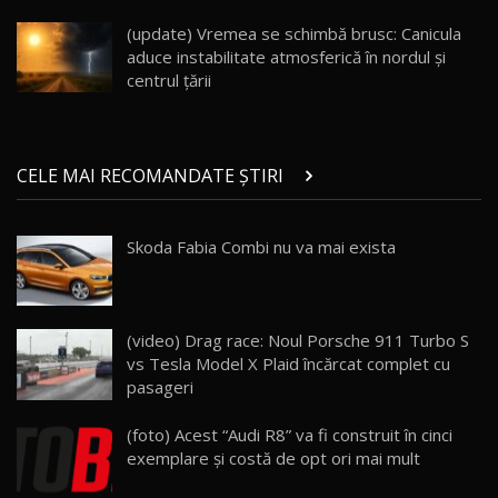
înainte să ajungă în showroom / Test Drive
19
23:36
AutoBlog.MD
(update) Vremea se schimbă brusc: Canicula
aduce instabilitate atmosferică în nordul și
Noul ZEEKR 7X / Test Drive AutoBlog.MD
centrul țării
29:08
20
Micul BYD Dolphin Surf / Test Drive
CELE MAI RECOMANDATE ȘTIRI
AutoBlog.MD
21
16:59
Skoda Fabia Combi nu va mai exista
Noua Mazda 6e / Test Drive AutoBlog.MD
26:59
22
Lynk & Co 01 / Test Drive AutoBlog.MD
(video) Drag race: Noul Porsche 911 Turbo S
25:19
23
vs Tesla Model X Plaid încărcat complet cu
pasageri
ZEEKR 009: Cel mai Performant și Confortabil
(foto) Acest “Audi R8” va fi construit în cinci
Van Electric Testat în Moldova / AutoBlog.MD
24
exemplare şi costă de opt ori mai mult
26:38