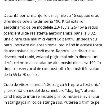
Datorită performanței lor, mașinile cu 16 supape erau
diferite de celelalte din seria 190. Kitul exterior
aerodinamic de pe modelele 2.3-16v și 2.5-16v a redus
coeficientul de rezistenţă aerodinamică până la 0,32,
una dintre cele mai mici valori Cd pentru un sedan cu
patru portiere din acea vreme, reducând în același forţa
de ascensiune la viteză mare. Raportul de direcție a
devenit mai rapid, volanul puţin mai mic în dimensiuni
decât cel normal instalat pe alte maşini din seria 190, în
timp ce rezervorul de combustibil a fost mărit în volum
de la 55 la 70 de litri.
Cutia de viteze manuală Getrag cu 5 trepte a fost unică
şi prezintă un model de schimbare “dog-leg”, atunci
când treapta întâi se include prin comutarea levierului
în stânga jos în loc de stânga sus. Puterea o trimite pe