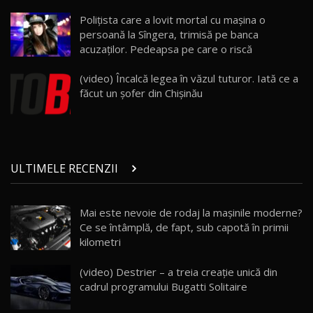
Land Rover Defender OCTA Edition One: Cel
Polițista care a lovit mortal cu mașina o
mai Exclusiv și Puternic Defender Testat în
25
32:21
Moldova
persoană la Sîngera, trimisă pe banca
acuzaților. Pedeapsa pe care o riscă
Porsche 911 Spirit 70 / Test Drive
AutoBlog.MD
26
(video) Încalcă legea în văzul tuturor. Iată ce a
10:57
făcut un şofer din Chişinău
Test Drive: Noile modele FENDT! Cum e să
conduci un tractor?!
27
22:49
ULTIMELE RECENZII
Noul Geely Monjaro 2025! Mai ieftin și mai
dotat / Test Drive AutoBlog.MD
28
23:05
Mai este nevoie de rodaj la mașinile moderne?
Ce se întâmplă, de fapt, sub capotă în primii
ZEEKR 9X - PRIMUL TEST DRIVE ÎN ROMÂNĂ!
CUM SE CONDUCE?
29
kilometri
33:40
(video) Destrier – a treia creație unică din
Primele impresii despre BYD Seal U DM-i,
cadrul programului Bugatti Solitaire
Sealion 7 și Seal 5 DM-i / Test Drive
30
10:58
AutoBlog.MD