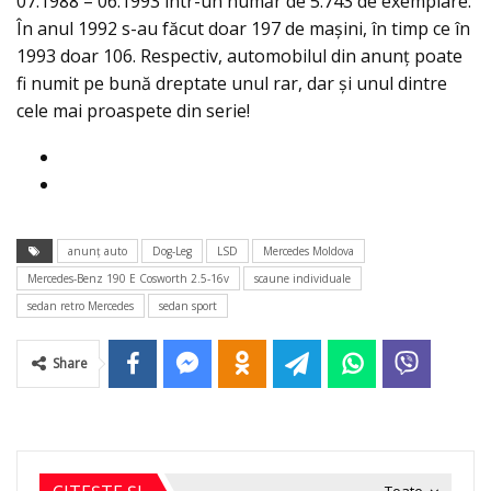
07.1988 – 06.1993 într-un număr de 5.743 de exemplare.
În anul 1992 s-au făcut doar 197 de maşini, în timp ce în
1993 doar 106. Respectiv, automobilul din anunţ poate
fi numit pe bună dreptate unul rar, dar şi unul dintre
cele mai proaspete din serie!
anunț auto
Dog-Leg
LSD
Mercedes Moldova
Mercedes-Benz 190 E Cosworth 2.5-16v
scaune individuale
sedan retro Mercedes
sedan sport
Share