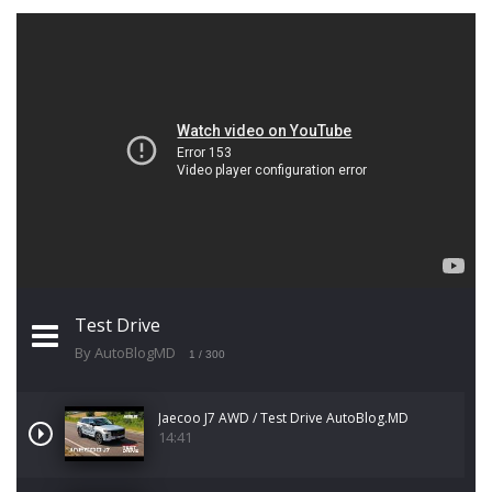
Test Drive
By AutoBlogMD
1
/ 300
Jaecoo J7 AWD / Test Drive AutoBlog.MD
14:41