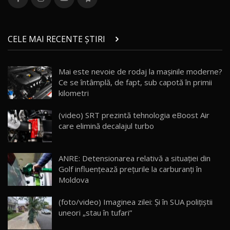
36:08
ZEEKR 9X în Moldova: Am condus gigantul
chinez care face lumea să se întoarcă după el
14
CELE MAI RECENTE ȘTIRI
17:27
/ AutoBlog.MD
Noua Mazda CX-5 / Test Drive AutoBlog.MD
Mai este nevoie de rodaj la mașinile moderne?
14:37
15
Ce se întâmplă, de fapt, sub capotă în primii
kilometri
Cum merge? Škoda Octavia 4×4 DSG facelift //
AutoBlogMD
(video) SRT prezintă tehnologia eBoost Air
16
13:10
care elimină decalajul turbo
Lotus Eletre R / Test Drive AutoBlog.MD
20:06
17
ANRE: Detensionarea relativă a situației din
Golf influențează prețurile la carburanți în
Moldova
Va fi modelul nr.1 BYD în Moldova? BYD Seal U
DM-i / Test Drive AutoBlog.MD
18
(foto/video) Imaginea zilei: Și în SUA polițiștii
30:08
uneori „stau în tufari”
Noul Geely EX5 EM-i care a cucerit Moldova