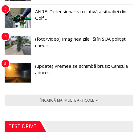
3
ANRE: Detensionarea relativă a situației din
Golf…
4
(foto/video) Imaginea zilei: Și în SUA polițiștii
uneori…
5
(update) Vremea se schimbă brusc: Canicula
aduce…
ÎNCARCĂ MAI MULTE ARTICOLE
TEST DRIVE