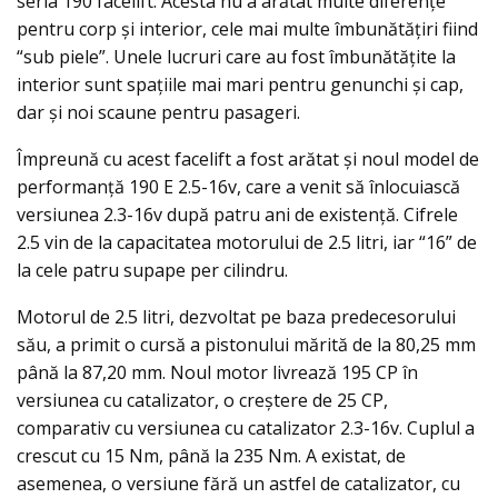
seria 190 facelift. Acesta nu a arătat multe diferențe
pentru corp și interior, cele mai multe îmbunătățiri fiind
“sub piele”. Unele lucruri care au fost îmbunătățite la
interior sunt spaţiile mai mari pentru genunchi şi cap,
dar şi noi scaune pentru pasageri.
Împreună cu acest facelift a fost arătat şi noul model de
performanţă 190 E 2.5-16v, care a venit să înlocuiască
versiunea 2.3-16v după patru ani de existenţă. Cifrele
2.5 vin de la capacitatea motorului de 2.5 litri, iar “16” de
la cele patru supape per cilindru.
Motorul de 2.5 litri, dezvoltat pe baza predecesorului
său, a primit o cursă a pistonului mărită de la 80,25 mm
până la 87,20 mm. Noul motor livrează 195 CP în
versiunea cu catalizator, o creștere de 25 CP,
comparativ cu versiunea cu catalizator 2.3-16v. Cuplul a
crescut cu 15 Nm, până la 235 Nm. A existat, de
asemenea, o versiune fără un astfel de catalizator, cu