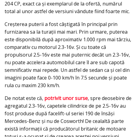
204 CP, exact ca şi exemplarul de la ofertă, numărul
total al unor astfel de versiuni vândute fiind foarte mic.
Creșterea puterii a fost câștigată în principal prin
furnizarea sa la turații mai mari. Prin urmare, puterea
este disponibilă după aproximativ 1.000 rpm mai târziu,
comparativ cu motorul 2.3-16v. Şi cu toate că
propulsorul 2.5-16v este mai puternic decât un 2.3-16v,
nu poate accelera automobilul care îl are sub capotă
semnificativ mai repede. Un astfel de sedan ca şi cel din
imagini poate face 0-100 km/h în 7.5 secunde şi poate
rula cu maxim 230 km/h.
De notat este că,
potrivit unor surse
, spre deosebire de
agregatul 2.3-16v, capetele cilindrice de pe 2.5-16v au
fost produse după facelift-ul seriei 190 de însăşi
Mercedes-Benz și nu de Cosworth! De cealaltă parte
există informaţii că producătorul britanic de motoare
totuşi s-a ocupat şi de crearea acestei noi versiuni.