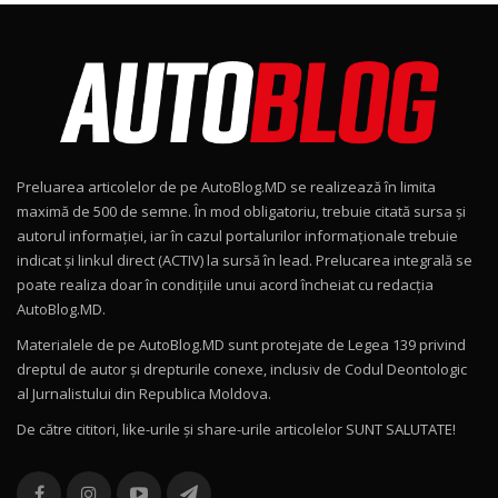
Noul Škoda Kodiaq RS / Test Drive
AutoBlog.MD în premieră națională
8
15:08
Noul Geely EX2 / Test Drive AutoBlog.MD
15:22
9
Preluarea articolelor de pe AutoBlog.MD se realizează în limita
Mercedes-AMG E 53 HYBRID 4MATIC+ / Test
maximă de 500 de semne. În mod obligatoriu, trebuie citată sursa și
Drive AutoBlog.MD
10
autorul informației, iar în cazul portalurilor informaționale trebuie
16:27
indicat și linkul direct (ACTIV) la sursă în lead. Prelucarea integrală se
poate realiza doar în condițiile unui acord încheiat cu redacţia
Noul Volvo ES90 / Test Drive AutoBlog.MD
AutoBlog.MD.
27:58
11
Materialele de pe AutoBlog.MD sunt protejate de Legea 139 privind
dreptul de autor și drepturile conexe, inclusiv de Codul Deontologic
Noul MG HS / Test Drive AutoBlog.MD
al Jurnalistului din Republica Moldova.
16:48
12
De către cititori, like-urile şi share-urile articolelor SUNT SALUTATE!
ROX 01: Test drive cu noul SUV chinezesc care
combină aventura cu luxul / AutoBlog.MD
13