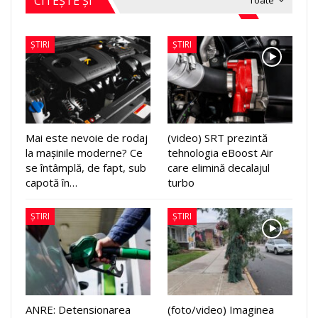
CITEȘTE ȘI
Toate
ȘTIRI
ȘTIRI
Mai este nevoie de rodaj
(video) SRT prezintă
la mașinile moderne? Ce
tehnologia eBoost Air
se întâmplă, de fapt, sub
care elimină decalajul
capotă în…
turbo
ȘTIRI
ȘTIRI
ANRE: Detensionarea
(foto/video) Imaginea