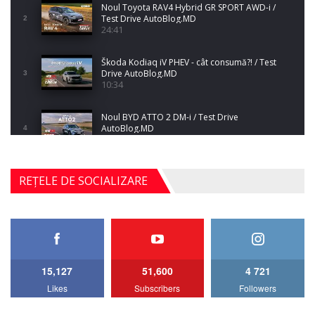
Noul Toyota RAV4 Hybrid GR SPORT AWD-i /
Test Drive AutoBlog.MD
2
24:41
Škoda Kodiaq iV PHEV - cât consumă?! / Test
Drive AutoBlog.MD
3
10:34
Noul BYD ATTO 2 DM-i / Test Drive
AutoBlog.MD
4
17:35
Noul Mercedes-Benz S-Class facelift (S 580
REȚELE DE SOCIALIZARE
4MATIC V223) / Test Drive AutoBlog.MD
5
27:33
HAVAL H5 / Test Drive AutoBlog.MD
11:58
6
15,127
51,600
4 721
Lotus Emira Turbo SE / Test Drive
Likes
Subscribers
Followers
AutoBlog.MD
7
24:06