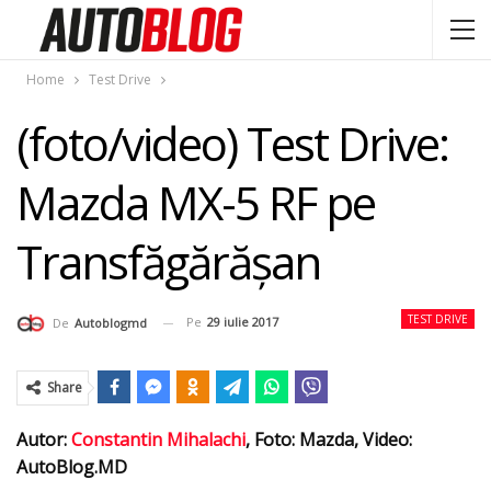
Home
Test Drive
(foto/video) Test Drive:
Mazda MX-5 RF pe
Transfăgărășan
TEST DRIVE
Pe
29 iulie 2017
De
Autoblogmd
Share
Autor:
Constantin Mihalachi
, Foto: Mazda, Video:
AutoBlog.MD