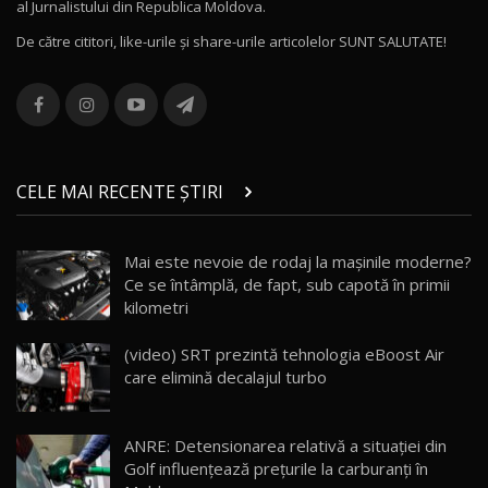
al Jurnalistului din Republica Moldova.
16:48
12
De către cititori, like-urile şi share-urile articolelor SUNT SALUTATE!
ROX 01: Test drive cu noul SUV chinezesc care
combină aventura cu luxul / AutoBlog.MD
13
36:08
ZEEKR 9X în Moldova: Am condus gigantul
chinez care face lumea să se întoarcă după el
14
CELE MAI RECENTE ȘTIRI
17:27
/ AutoBlog.MD
Noua Mazda CX-5 / Test Drive AutoBlog.MD
Mai este nevoie de rodaj la mașinile moderne?
14:37
15
Ce se întâmplă, de fapt, sub capotă în primii
kilometri
Cum merge? Škoda Octavia 4×4 DSG facelift //
AutoBlogMD
(video) SRT prezintă tehnologia eBoost Air
16
13:10
care elimină decalajul turbo
Lotus Eletre R / Test Drive AutoBlog.MD
20:06
17
ANRE: Detensionarea relativă a situației din
Golf influențează prețurile la carburanți în