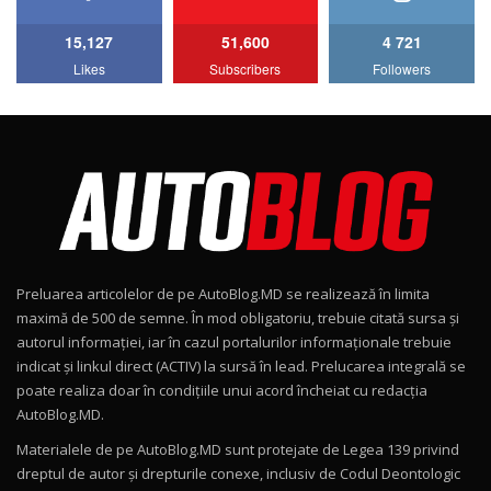
15,127
51,600
4 721
Lotus Emira Turbo SE / Test Drive
Likes
Subscribers
Followers
AutoBlog.MD
7
24:06
Noul Škoda Kodiaq RS / Test Drive
AutoBlog.MD în premieră națională
8
15:08
Noul Geely EX2 / Test Drive AutoBlog.MD
15:22
9
Preluarea articolelor de pe AutoBlog.MD se realizează în limita
Mercedes-AMG E 53 HYBRID 4MATIC+ / Test
maximă de 500 de semne. În mod obligatoriu, trebuie citată sursa și
Drive AutoBlog.MD
10
autorul informației, iar în cazul portalurilor informaționale trebuie
16:27
indicat și linkul direct (ACTIV) la sursă în lead. Prelucarea integrală se
poate realiza doar în condițiile unui acord încheiat cu redacţia
Noul Volvo ES90 / Test Drive AutoBlog.MD
AutoBlog.MD.
27:58
11
Materialele de pe AutoBlog.MD sunt protejate de Legea 139 privind
dreptul de autor și drepturile conexe, inclusiv de Codul Deontologic
Noul MG HS / Test Drive AutoBlog.MD