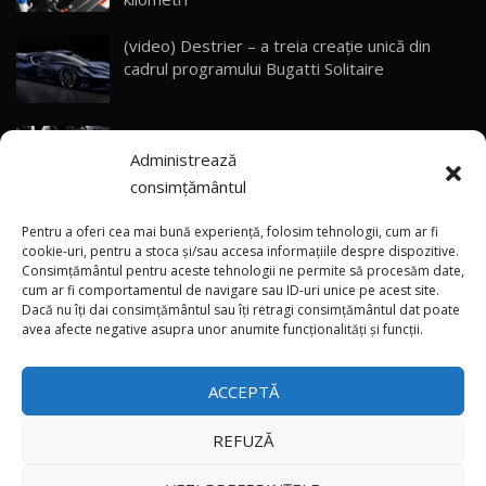
33:40
(video) Destrier – a treia creație unică din
Primele impresii despre BYD Seal U DM-i,
cadrul programului Bugatti Solitaire
Sealion 7 și Seal 5 DM-i / Test Drive
30
10:58
AutoBlog.MD
(video) SRT prezintă tehnologia eBoost Air
Noua Toyota Corolla Cross facelift / Test Drive
Administrează
care elimină decalajul turbo
AutoBlog.MD
31
13:56
consimțământul
ANRE: Detensionarea relativă a situației din
Noul Volvo EX90 / Test Drive AutoBlog.MD
Pentru a oferi cea mai bună experiență, folosim tehnologii, cum ar fi
32:06
32
Golf influențează prețurile la carburanți în
cookie-uri, pentru a stoca și/sau accesa informațiile despre dispozitive.
Consimțământul pentru aceste tehnologii ne permite să procesăm date,
Moldova
cum ar fi comportamentul de navigare sau ID-uri unice pe acest site.
Dacă nu îți dai consimțământul sau îți retragi consimțământul dat poate
×
MG RX5 - își merită banii? / Test Drive
(foto/video) Imaginea zilei: Și în SUA polițiștii
avea afecte negative asupra unor anumite funcționalități și funcții.
AutoBlog.MD
33
uneori „stau în tufari”
18:51
ACCEPTĂ
Noul DACIA DUSTER DIESEL! Primul test drive în
română
34
15:39
REFUZĂ
Toate drepturile rezervate © 2026
Noul Mercedes-Benz E 350 e - cât consumă?! /