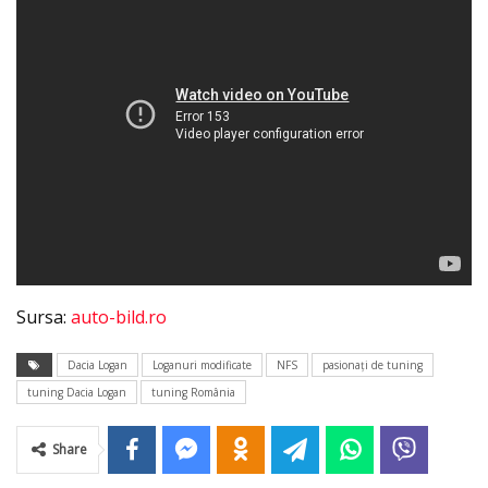
Sursa:
auto-bild.ro
Dacia Logan
Loganuri modificate
NFS
pasionaţi de tuning
tuning Dacia Logan
tuning România
Share