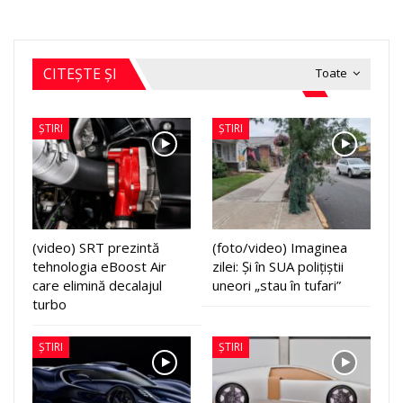
CITEȘTE ȘI
Toate
ȘTIRI
ȘTIRI
(video) SRT prezintă
(foto/video) Imaginea
tehnologia eBoost Air
zilei: Și în SUA polițiștii
care elimină decalajul
uneori „stau în tufari”
turbo
ȘTIRI
ȘTIRI