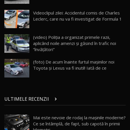
ZEEKR 009: Cel mai Performant și Confortabil
Videoclipul zilei: Accidentul comis de Charles
Van Electric Testat în Moldova / AutoBlog.MD
24
Leclerc, care nu va fi investigat de Formula 1
26:38
Land Rover Defender OCTA Edition One: Cel
(video) Poliţia a organizat primele razii,
mai Exclusiv și Puternic Defender Testat în
25
32:21
Moldova
aplicând noile amenzi şi găsind în trafic noi
“învăţători”
Porsche 911 Spirit 70 / Test Drive
AutoBlog.MD
26
(foto) De acum înainte furtul maşinilor noi
10:57
Toyota şi Lexus va fi inutil! Iată de ce
Test Drive: Noile modele FENDT! Cum e să
conduci un tractor?!
27
22:49
ULTIMELE RECENZII
Noul Geely Monjaro 2025! Mai ieftin și mai
dotat / Test Drive AutoBlog.MD
28
23:05
Mai este nevoie de rodaj la mașinile moderne?
Ce se întâmplă, de fapt, sub capotă în primii
ZEEKR 9X - PRIMUL TEST DRIVE ÎN ROMÂNĂ!
CUM SE CONDUCE?
29
kilometri