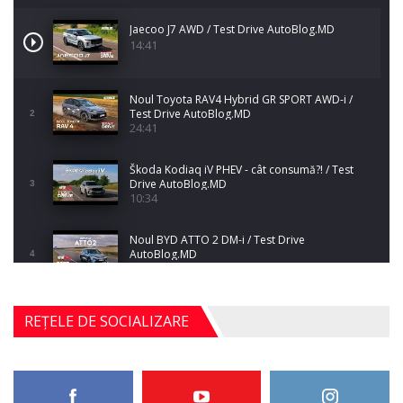
Jaecoo J7 AWD / Test Drive AutoBlog.MD
14:41
Noul Toyota RAV4 Hybrid GR SPORT AWD-i /
Test Drive AutoBlog.MD
2
24:41
Škoda Kodiaq iV PHEV - cât consumă?! / Test
Drive AutoBlog.MD
3
10:34
Noul BYD ATTO 2 DM-i / Test Drive
AutoBlog.MD
4
17:35
Noul Mercedes-Benz S-Class facelift (S 580
REȚELE DE SOCIALIZARE
4MATIC V223) / Test Drive AutoBlog.MD
5
27:33
HAVAL H5 / Test Drive AutoBlog.MD
11:58
6