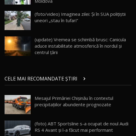
Moldova
Va fi modelul nr.1 BYD în Moldova? BYD Seal U
DM-i / Test Drive AutoBlog.MD
18
(foto/video) Imaginea zilei: Și în SUA polițiștii
30:08
uneori „stau în tufari”
Noul Geely EX5 EM-i care a cucerit Moldova
înainte să ajungă în showroom / Test Drive
19
23:36
AutoBlog.MD
(update) Vremea se schimbă brusc: Canicula
aduce instabilitate atmosferică în nordul și
Noul ZEEKR 7X / Test Drive AutoBlog.MD
centrul țării
29:08
20
Micul BYD Dolphin Surf / Test Drive
CELE MAI RECOMANDATE ȘTIRI
AutoBlog.MD
21
16:59
Mesajul Primăriei Chișinău în contextul
Noua Mazda 6e / Test Drive AutoBlog.MD
precipitațiilor abundente prognozate
26:59
22
Lynk & Co 01 / Test Drive AutoBlog.MD
(foto) ABT Sportsline s-a ocupat de noul Audi
25:19
23
RS 4 Avant şi l-a făcut mai performant