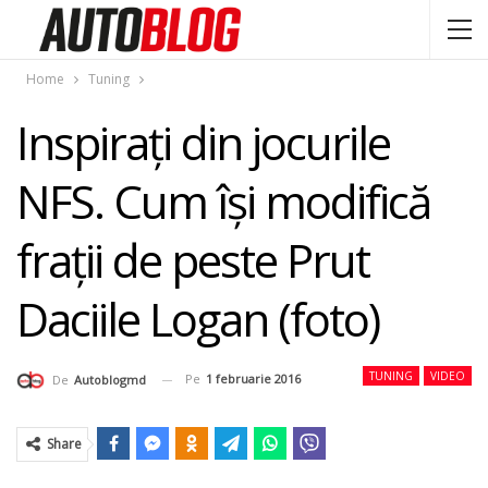
Home
Tuning
Inspiraţi din jocurile
NFS. Cum îşi modifică
fraţii de peste Prut
Daciile Logan (foto)
TUNING
VIDEO
Pe
1 februarie 2016
De
Autoblogmd
Share