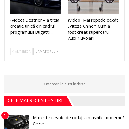
(video) Destrier – a treia
(video) Mai repede decât
creație unică din cadrul
„viteza Chinei”: Cum a
programului Bugatti…
fost creat supercarul
Audi Nuvolari…
ANTERIOR
URMĂTORUL
Cmentariile sunt închise
CELE MAI RECENTE ȘTIRI
1
Mai este nevoie de rodaj la mașinile moderne?
Ce se…