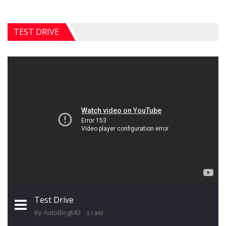
TEST DRIVE
Test Drive
By AutoBlogMD
1
/ 300