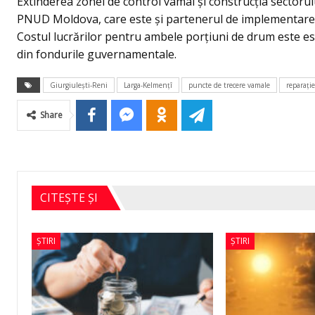
Extinderea zonei de control vamal și construcția sectorul
PNUD Moldova, care este și partenerul de implementare a
Costul lucrărilor pentru ambele porțiuni de drum este est
din fondurile guvernamentale.
Giurgiulești-Reni
Larga-Kelmențî
puncte de trecere vamale
reparaţi
Share
CITEȘTE ȘI
ȘTIRI
ȘTIRI