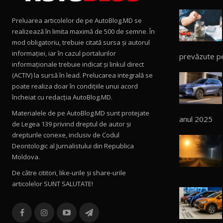
Preluarea articolelor de pe AutoBlog.MD se
realizează în limita maximă de 500 de semne. În
mod obligatoriu, trebuie citată sursa și autorul
informației, iar în cazul portalurilor
prevăzute p
informaționale trebuie indicat și linkul direct
(ACTIV) la sursă în lead. Prelucarea integrală se
poate realiza doar în condițiile unui acord
încheiat cu redacţia AutoBlog.MD.
Materialele de pe AutoBlog.MD sunt protejate
anul 2025
de Legea 139 privind dreptul de autor și
drepturile conexe, inclusiv de Codul
Deontologic al Jurnalistului din Republica
Moldova.
De către cititori, like-urile şi share-urile
articolelor SUNT SALUTATE!