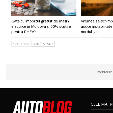
Gata cu importul gratuit de mașini
Vremea se schimbă
electrice în Moldova și 50% scutire
aduce instabilitate
pentru PHEV?!…
nordul și…
ANTERIOR
URMĂTORUL
Cmentariile
CELE MAI 