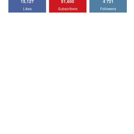
15,127
51,600
4 721
Lotus Emira Turbo SE / Test Drive
Likes
Subscribers
Followers
AutoBlog.MD
7
24:06
Noul Škoda Kodiaq RS / Test Drive
AutoBlog.MD în premieră națională
8
15:08
Noul Geely EX2 / Test Drive AutoBlog.MD
15:22
9
Mercedes-AMG E 53 HYBRID 4MATIC+ /
Test Drive AutoBlog.MD
10
16:27
Noul Volvo ES90 / Test Drive AutoBlog.MD
27:58
11
Noul MG HS / Test Drive AutoBlog.MD
16:48
12