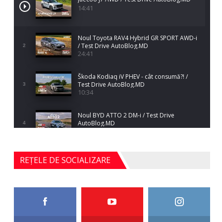
14:41
Noul Toyota RAV4 Hybrid GR SPORT AWD-i
/ Test Drive AutoBlog.MD
2
24:41
Škoda Kodiaq iV PHEV - cât consumă?! /
Test Drive AutoBlog.MD
3
10:34
Noul BYD ATTO 2 DM-i / Test Drive
AutoBlog.MD
4
17:35
Noul Mercedes-Benz S-Class facelift (S 580
REȚELE DE SOCIALIZARE
4MATIC V223) / Test Drive AutoBlog.MD
5
27:33
HAVAL H5 / Test Drive AutoBlog.MD
11:58
6