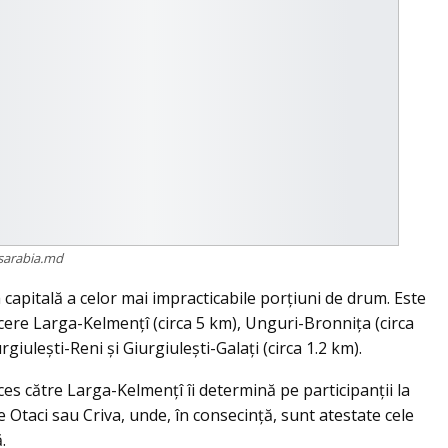
sarabia.md
a capitală a celor mai impracticabile porțiuni de drum. Este
ere Larga-Kelmențî (circa 5 km), Unguri-Bronnița (circa
giulești-Reni și Giurgiulești-Galați (circa 1.2 km).
es către Larga-Kelmențî îi determină pe participanții la
 Otaci sau Criva, unde, în consecință, sunt atestate cele
.