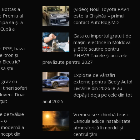
ZEEKR 009: Cel mai Performant și
Confortabil Van Electric Testat în Moldova
24
i Bottas a
(video) Noul Toyota RAV4
26:38
/ AutoBlog.MD
e Premiu al
este la Chișinău – primul
hipa sa şi-a
contact AutoBlog.MD
Land Rover Defender OCTA Edition One:
 Cupă a
Cel mai Exclusiv și Puternic Defender
25
32:21
Testat în Moldova
Gata cu importul gratuit de
mașini electrice în Moldova
e PPE, baza
și 50% scutire pentru
Porsche 911 Spirit 70 / Test Drive
AutoBlog.MD
e-tron și
26
PHEV?! Taxele și accizele
10:57
 Electric?
prevăzute pentru 2027
să știi
Test Drive: Noile modele FENDT! Cum e să
Explozie de vânzări
conduci un tractor?!
27
t grav cu
externe pentru Geely Auto!
22:49
 tineri şoferi
Livrările din 2026 le-au
aloveni. Doar
depășit deja pe cele din tot
Noul Geely Monjaro 2025! Mai ieftin și mai
ţuit
anul 2025
dotat / Test Drive AutoBlog.MD
28
23:05
e dezvăluie
Vremea se schimbă brusc:
 – o
Canicula aduce instabilitate
ZEEKR 9X - PRIMUL TEST DRIVE ÎN ROMÂNĂ!
e modernă a
atmosferică în nordul și
CUM SE CONDUCE?
29
33:40
oncept din
centrul țării