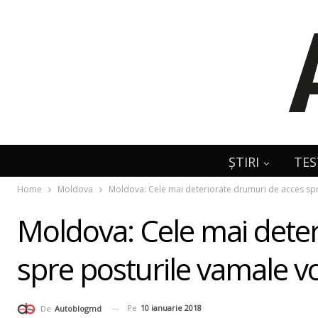
ȘTIRI
TES
Home
Moldova
Moldova: Cele mai deteriorate drumuri de acces spr
Moldova: Cele mai deter
spre posturile vamale vo
Pe
10 ianuarie 2018
De
Autoblogmd