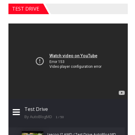
TEST DRIVE
Test Drive
By AutoBlogMD
1
/ 50
Jaecoo J7 AWD / Test Drive AutoBlog.MD