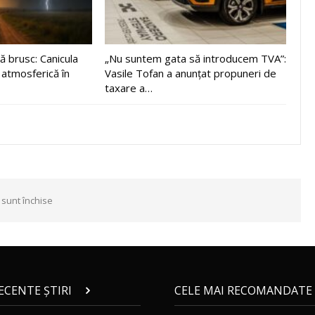
 brusc: Canicula
„Nu suntem gata să introducem TVA”:
 atmosferică în
Vasile Tofan a anunțat propuneri de
taxare a…
 sunt închise
RECENTE ȘTIRI
CELE MAI RECOMANDATE 