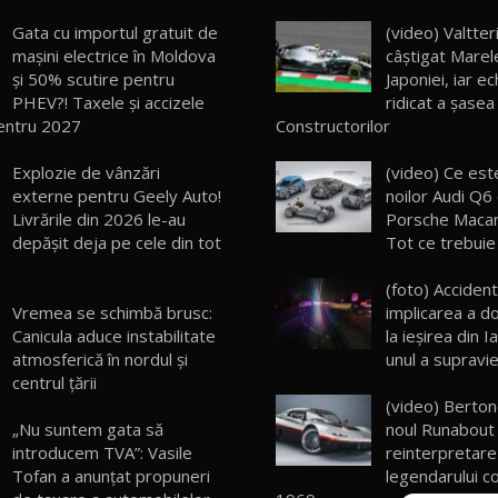
Gata cu importul gratuit de
(video) Valtter
mașini electrice în Moldova
câştigat Marel
și 50% scutire pentru
Japoniei, iar ec
PHEV?! Taxele și accizele
ridicat a şasea
entru 2027
Constructorilor
Explozie de vânzări
(video) Ce est
externe pentru Geely Auto!
noilor Audi Q6 
Livrările din 2026 le-au
Porsche Macan
depășit deja pe cele din tot
Tot ce trebuie 
(foto) Acciden
Vremea se schimbă brusc:
implicarea a doi
Canicula aduce instabilitate
la ieşirea din I
atmosferică în nordul și
unul a supravie
centrul țării
(video) Berton
„Nu suntem gata să
noul Runabout
introducem TVA”: Vasile
reinterpretar
Tofan a anunțat propuneri
legendarului c