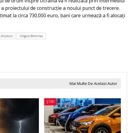
ui de drum înspre Ucraina va fi realizată prin intermediul
 proiectului de construcție a noului punct de trecere.
imat la circa 730.000 euro, bani care urmează a fi alocați
e drumuri
Unguri-Bronnița
Mai Multe De Acelasi Autor
ȘTIRI