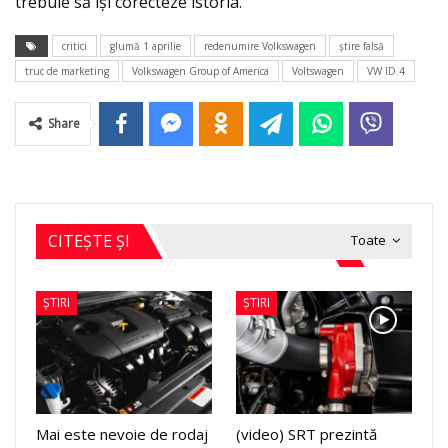
trebuie să își corecteze istoria.
critici
glumă 1 aprilie
redenumire Volkswagen
ştire falsă
truc de marketing
Volkswagen Group of America
Voltswagen
VW ID.4
Share
CITEȘTE ȘI
Toate
ȘTIRI
ȘTIRI
Mai este nevoie de rodaj
(video) SRT prezintă