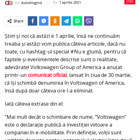
ȘTIRI
Pe
1 aprilie 2021
De
Autoblogmd
Share
Ştim şi noi că astăzi e 1 aprilie, însă ne continuăm
treaba şi astăzi vom publica câteva articole, dacă nu
toate, cu hashtag-ul special #Nu e glumă, pentru că
faptele şi evenimentele descrise sunt o realitate,
adevărate! Volkswagen Group of America a anuţat
printr-un
comunicat oficial
, lansat în ziua de 30 martie,
că îşi schimbă denumirea în Voltswagen of America,
însă după doar câteva ore l-a eliminat.
Iată câteva extrase din el:
“Mai mult decât o schimbare de nume, “Voltswagen”
este o declarație publică a investiției viitoare a
companiei în e-mobilitate. Prin definiție, volţii sunt