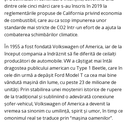
dintre cele cinci mărci care s-au înscris în 2019 la
reglementările propuse de California privind economia
de combustibil, care au ca scop impunerea unor
standarde mai stricte de CO2 într-un efort de a ajuta la
combaterea schimbărilor climatice.
În 1955 a fost fondată Volkswagen of America, iar de la
început compania a îndrăznit să fie diferită de ceilalți
producători de automobile. VW a câștigat mai întâi
dragostea publicului american cu Type 1 Beetle, care în
cele din urmă a depășit Ford Model T ca cea mai bine
vândută mașină din lume, cu peste 23 de milioane de
unităţi. Prin stabilirea unei moșteniri istorice de rupere
de la tradiţional și subliniind o adevărată conexiune
șofer-vehicul, Volkswagen of America a devenit la
vremea sa sinonim cu umilință, spirit și umor, în timp ce
omonimul real se traduce prin “mașina oamenilor”.