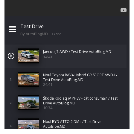
Test Drive
By AutoBlogMD
1
/ 300
Jaecoo J7 AWD / Test Drive AutoBlog.MD
14:41
Noul Toyota RAV4 Hybrid GR SPORT AWD-i /
Test Drive AutoBlog.MD
2
24:41
Škoda Kodiaq iV PHEV - cât consumă?! / Test
Drive AutoBlog.MD
3
10:34
Noul BYD ATTO 2 DM-i / Test Drive
AutoBlog.MD
4
17:35