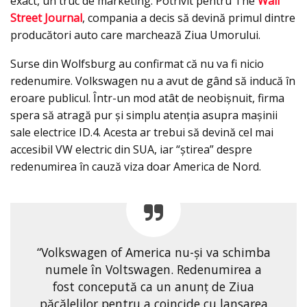
exact, un truc de marketing. Potrivit pentru The
Wall
Street Journal
, compania a decis să devină primul dintre
producători auto care marchează Ziua Umorului.
Surse din Wolfsburg au confirmat că nu va fi nicio
redenumire. Volkswagen nu a avut de gând să inducă în
eroare publicul. Într-un mod atât de neobișnuit, firma
spera să atragă pur și simplu atenția asupra mașinii
sale electrice ID.4. Acesta ar trebui să devină cel mai
accesibil VW electric din SUA, iar “ştirea” despre
redenumirea în cauză viza doar America de Nord.
“Volkswagen of America nu-și va schimba
numele în Voltswagen. Redenumirea a
fost concepută ca un anunț de Ziua
păcălelilor pentru a coincide cu lansarea