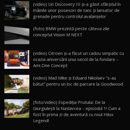
(video) Un Discovery III şi-a găsit sfârşitul în
Noua Mazda 6e / Test Drive AutoBlog.MD
mâinile unor posesori de tanc şi lansator de
26:59
22
grenade pentru controlul avalanşelor
Lynk & Co 01 / Test Drive AutoBlog.MD
(foto) BMW prezintă peste câteva zile
25:19
23
conceptul Vision M NEXT
ZEEKR 009: Cel mai Performant și Confortabil
(video) Citroen şi-a făcut un cadou simpatic cu
Van Electric Testat în Moldova / AutoBlog.MD
24
ocazia aniversării unui secol de la fondare –
26:38
Ami One Concept
Land Rover Defender OCTA Edition One: Cel
(video) Mad Mike şi Eduard Nikolaev “s-au
mai Exclusiv și Puternic Defender Testat în
25
32:21
Moldova
bătut” pentru un loc de parcare la Goodwood
Porsche 911 Spirit 70 / Test Drive
AutoBlog.MD
26
(foto/video) Expediția Prutului: De la
10:57
Giurgiulești la Naslavcea – episodul 1! Cum a
fost în prima zi de aventură cu noul Hilux
Test Drive: Noile modele FENDT! Cum e să
Legend!
conduci un tractor?!
27
22:49