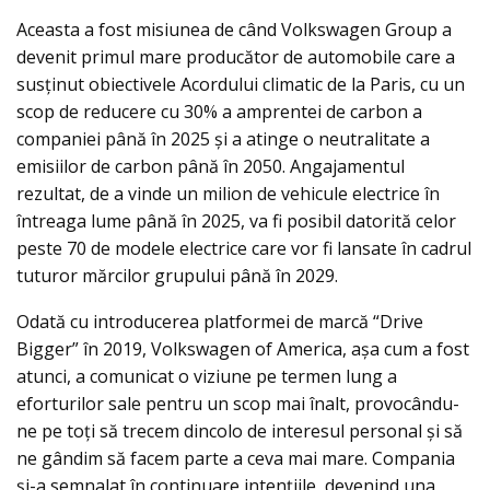
Aceasta a fost misiunea de când Volkswagen Group a
devenit primul mare producător de automobile care a
susținut obiectivele Acordului climatic de la Paris, cu un
scop de reducere cu 30% a amprentei de carbon a
companiei până în 2025 și a atinge o neutralitate a
emisiilor de carbon până în 2050. Angajamentul
rezultat, de a vinde un milion de vehicule electrice în
întreaga lume până în 2025, va fi posibil datorită celor
peste 70 de modele electrice care vor fi lansate în cadrul
tuturor mărcilor grupului până în 2029.
Odată cu introducerea platformei de marcă “Drive
Bigger” în 2019, Volkswagen of America, așa cum a fost
atunci, a comunicat o viziune pe termen lung a
eforturilor sale pentru un scop mai înalt, provocându-
ne pe toți să trecem dincolo de interesul personal și să
ne gândim să facem parte a ceva mai mare. Compania
și-a semnalat în continuare intențiile, devenind una