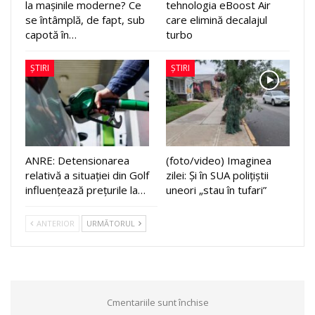
la mașinile moderne? Ce
tehnologia eBoost Air
se întâmplă, de fapt, sub
care elimină decalajul
capotă în…
turbo
ȘTIRI
ȘTIRI
ANRE: Detensionarea
(foto/video) Imaginea
relativă a situației din Golf
zilei: Și în SUA polițiștii
influențează prețurile la…
uneori „stau în tufari”
ANTERIOR
URMĂTORUL
Cmentariile sunt închise