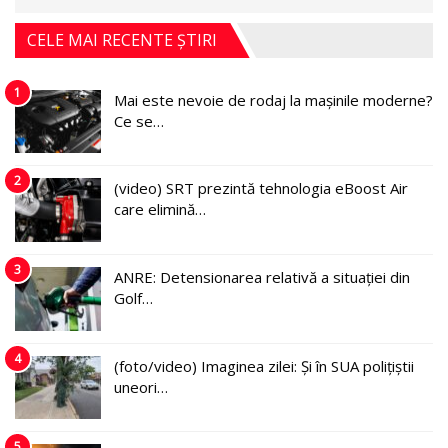
CELE MAI RECENTE ȘTIRI
1
Mai este nevoie de rodaj la mașinile moderne?
Ce se…
2
(video) SRT prezintă tehnologia eBoost Air
care elimină…
3
ANRE: Detensionarea relativă a situației din
Golf…
4
(foto/video) Imaginea zilei: Și în SUA polițiștii
uneori…
5