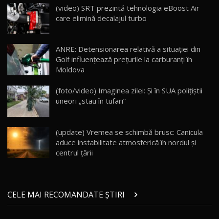
AutoBlogMD
(video) SRT prezintă tehnologia eBoost Air
16
13:10
care elimină decalajul turbo
Lotus Eletre R / Test Drive AutoBlog.MD
20:06
17
ANRE: Detensionarea relativă a situației din
Golf influențează prețurile la carburanți în
Moldova
Va fi modelul nr.1 BYD în Moldova? BYD Seal U
DM-i / Test Drive AutoBlog.MD
18
(foto/video) Imaginea zilei: Și în SUA polițiștii
30:08
uneori „stau în tufari”
Noul Geely EX5 EM-i care a cucerit Moldova
înainte să ajungă în showroom / Test Drive
19
23:36
AutoBlog.MD
(update) Vremea se schimbă brusc: Canicula
aduce instabilitate atmosferică în nordul și
Noul ZEEKR 7X / Test Drive AutoBlog.MD
centrul țării
29:08
20
Micul BYD Dolphin Surf / Test Drive
CELE MAI RECOMANDATE ȘTIRI
AutoBlog.MD
21
16:59