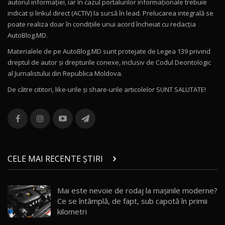
autorul informației, iar în cazul portalurilor informaționale trebuie
16:27
indicat și linkul direct (ACTIV) la sursă în lead. Prelucarea integrală se
poate realiza doar în condițiile unui acord încheiat cu redacţia
Noul Volvo ES90 / Test Drive AutoBlog.MD
AutoBlog.MD.
27:58
11
Materialele de pe AutoBlog.MD sunt protejate de Legea 139 privind
dreptul de autor și drepturile conexe, inclusiv de Codul Deontologic
Noul MG HS / Test Drive AutoBlog.MD
al Jurnalistului din Republica Moldova.
16:48
12
De către cititori, like-urile şi share-urile articolelor SUNT SALUTATE!
ROX 01: Test drive cu noul SUV chinezesc care
combină aventura cu luxul / AutoBlog.MD
13
36:08
ZEEKR 9X în Moldova: Am condus gigantul
chinez care face lumea să se întoarcă după el
14
CELE MAI RECENTE ȘTIRI
17:27
/ AutoBlog.MD
Noua Mazda CX-5 / Test Drive AutoBlog.MD
Mai este nevoie de rodaj la mașinile moderne?
14:37
15
Ce se întâmplă, de fapt, sub capotă în primii
kilometri
Cum merge? Škoda Octavia 4×4 DSG facelift //