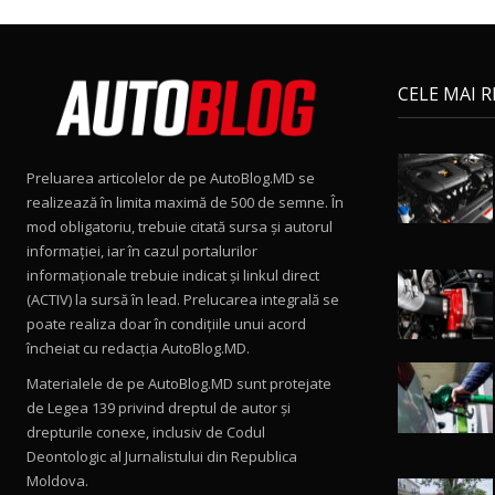
CELE MAI 
Preluarea articolelor de pe AutoBlog.MD se
realizează în limita maximă de 500 de semne. În
mod obligatoriu, trebuie citată sursa și autorul
informației, iar în cazul portalurilor
informaționale trebuie indicat și linkul direct
(ACTIV) la sursă în lead. Prelucarea integrală se
poate realiza doar în condițiile unui acord
încheiat cu redacţia AutoBlog.MD.
Materialele de pe AutoBlog.MD sunt protejate
de Legea 139 privind dreptul de autor și
drepturile conexe, inclusiv de Codul
Deontologic al Jurnalistului din Republica
Moldova.