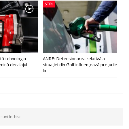
ȘTIRI
tă tehnologia
ANRE: Detensionarea relativă a
imină decalajul
situației din Golf influențează prețurile
la…
 sunt închise