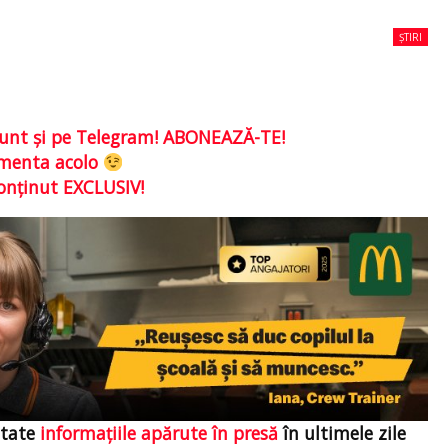
ȘTIRI
e sunt şi pe Telegram! ABONEAZĂ-TE!
comenta acolo
conţinut EXCLUSIV!
itate
informațiile apărute în presă
în ultimele zile