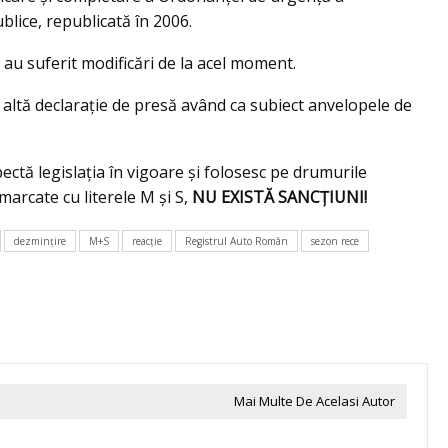
blice, republicată în 2006.
 au suferit modificări de la acel moment.
 altă declarație de presă având ca subiect anvelopele de
ectă legislația în vigoare și folosesc pe drumurile
arcate cu literele M și S,
NU EXISTĂ SANCȚIUNI!
dezminţire
M+S
reacţie
Registrul Auto Român
sezon rece
Mai Multe De Acelasi Autor