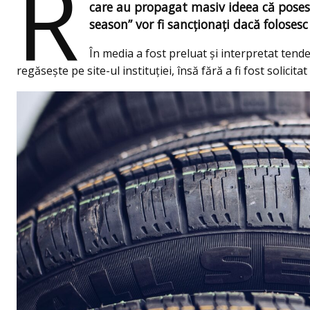
R
care au propagat masiv ideea că poses
season” vor fi sancționați dacă folosesc
În media a fost preluat și interpretat tend
regăsește pe site-ul instituției, însă fără a fi fost solici