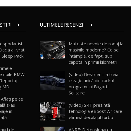
30:08
Noul Geely EX5 EM-i care a cucerit
Moldova înainte să ajungă în showroom /
19
ȘTIRI
ULTIMELE RECENZII
23:36
Test Drive AutoBlog.MD
Noul ZEEKR 7X / Test Drive AutoBlog.MD
ospodar își
Mai este nevoie de rodaj la
29:08
20
Dacia a livrat
mașinile moderne? Ce se
 Sleep Pack
întâmplă, de fapt, sub
capotă în primii kilometri
Micul BYD Dolphin Surf / Test Drive
AutoBlog.MD
rimele
21
16:59
(video) Destrier – a treia
re noile BMW
creație unică din cadrul
 Reportaj
Noua Mazda 6e / Test Drive AutoBlog.MD
programului Bugatti
og.MD
26:59
22
Solitaire
 Aflați pe ce
(video) SRT prezintă
tală s-au
Lynk & Co 01 / Test Drive AutoBlog.MD
tehnologia eBoost Air care
aje în
25:19
23
elimină decalajul turbo
eaţă
muri de
ANRE: Detensionarea