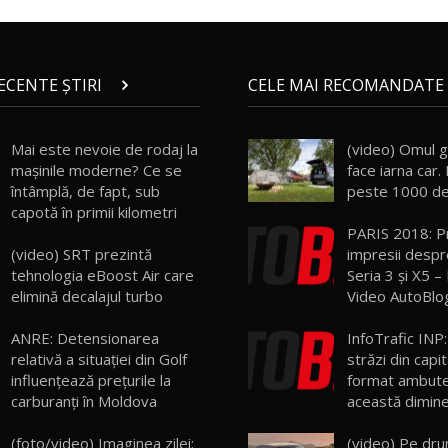
RECENTE ȘTIRI
CELE MAI RECOMANDATE 
Mai este nevoie de rodaj la
(video) Omul g
mașinile moderne? Ce se
face iarna car. 
întâmplă, de fapt, sub
peste 1000 de
capotă în primii kilometri
PARIS 2018: P
(video) SRT prezintă
impresii desp
tehnologia eBoost Air care
Seria 3 şi X5 –
elimină decalajul turbo
Video AutoBl
ANRE: Detensionarea
InfoTrafic INP:
relativă a situației din Golf
străzi din capi
influențează prețurile la
format ambutei
carburanți în Moldova
această dimin
(foto/video) Imaginea zilei:
(video) Pe dru