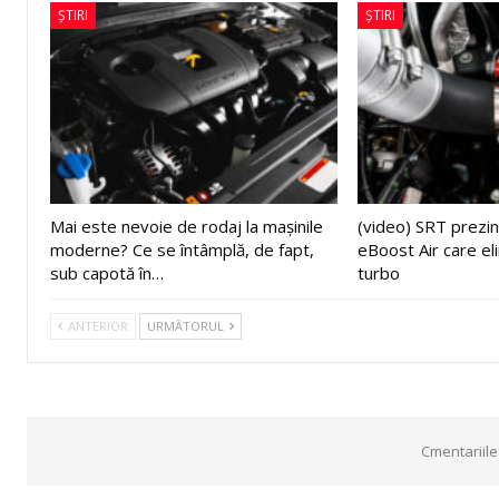
ȘTIRI
ȘTIRI
Mai este nevoie de rodaj la mașinile
(video) SRT prezin
moderne? Ce se întâmplă, de fapt,
eBoost Air care el
sub capotă în…
turbo
ANTERIOR
URMĂTORUL
Cmentariile