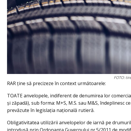
FOTO: tir
RAR ţine să precizeze în context următoarele:
TOATE anvelopele, indiferent de denumirea lor comercial
și zăpadă), sub forma: M+S, M.S. sau M&S, îndeplinesc cerin
prevăzute în legislația națională rutieră.
Obligativitatea utilizării anvelopelor de iarnă pe drumuri
introdusă prin Ordonanța Guvernului nr.5/2011 de modif