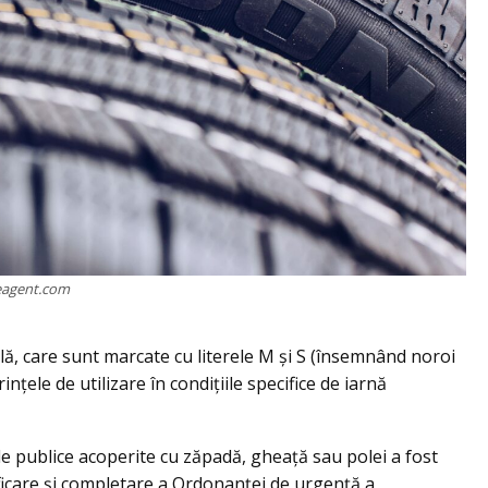
eagent.com
ă, care sunt marcate cu literele M și S (însemnând noroi
țele de utilizare în condițiile specifice de iarnă
le publice acoperite cu zăpadă, gheață sau polei a fost
icare și completare a Ordonanței de urgență a