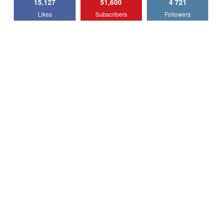
15,127
51,600
4 721
Lotus Emira Turbo SE / Test Drive
Likes
Subscribers
Followers
AutoBlog.MD
7
24:06
Noul Škoda Kodiaq RS / Test Drive
AutoBlog.MD în premieră națională
8
15:08
Noul Geely EX2 / Test Drive AutoBlog.MD
15:22
9
Mercedes-AMG E 53 HYBRID 4MATIC+ /
Test Drive AutoBlog.MD
10
16:27
Noul Volvo ES90 / Test Drive AutoBlog.MD
27:58
11
Noul MG HS / Test Drive AutoBlog.MD
16:48
12