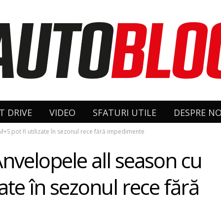
T DRIVE
VIDEO
SFATURI UTILE
DESPRE NO
+S pot fi utilizate în sezonul rece fără impedimente
nvelopele all season cu
ate în sezonul rece fără