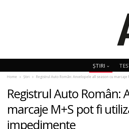
ȘTIRI
TES
Home
Știri
Registrul Auto Român: Anvelopele all season cu marcaje M
Registrul Auto Român: A
marcaje M+S pot fi utiliz
impedimente