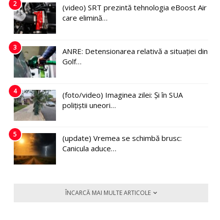
2
(video) SRT prezintă tehnologia eBoost Air
care elimină…
3
ANRE: Detensionarea relativă a situației din
Golf…
4
(foto/video) Imaginea zilei: Și în SUA
polițiștii uneori…
5
(update) Vremea se schimbă brusc:
Canicula aduce…
ÎNCARCĂ MAI MULTE ARTICOLE