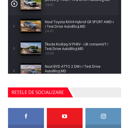
14:41
Noul Toyota RAV4 Hybrid GR SPORT AWD-i
/ Test Drive AutoBlog.MD
2
24:41
Škoda Kodiaq iV PHEV - cât consumă?! /
Test Drive AutoBlog.MD
3
10:34
Noul BYD ATTO 2 DM-i / Test Drive
AutoBlog.MD
4
17:35
Noul Mercedes-Benz S-Class facelift (S 580
REȚELE DE SOCIALIZARE
4MATIC V223) / Test Drive AutoBlog.MD
5
27:33
HAVAL H5 / Test Drive AutoBlog.MD
11:58
6