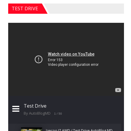
TEST DRIVE
Test Drive
By AutoBlogMD
1
/ 50
Jaecoo J7 AWD / Test Drive AutoBlog.MD