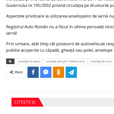
Guvernului nr.195/2002 privind circulația pe drumurile pu
Aspectele privitoare la utilizarea anvelopelor de iarnă nu
Registrul Auto Român nu a făcut în ultima perioadă nicio
iarnă!
Prin urmare, atât timp cât posesorii de autovehicule resp
publice acoperite cu zăpadă, gheață sau polei, anvelope m
anvelope all season
anvelope care pot fi folosite iarna
anvelope de iarnă
Share
CITEȘTE ȘI