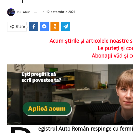
Pe
12 octombrie 2021
De
Alex
Share
Acum ştirile şi articolele noastr
Le puteţi şi 
Abonaţii văd şi 
egistrul Auto Român respinge cu ferm