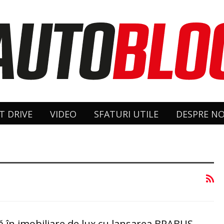
T DRIVE
VIDEO
SFATURI UTILE
DESPRE NO
ă în imobiliare de lux cu lansarea BRABUS