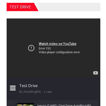
TEST DRIVE
Test Drive
By AutoBlogMD
1
/ 300
Jaecoo J7 AWD / Test Drive AutoBlog.MD