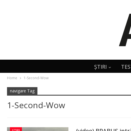
ȘTIRI
TES
Home
1-Second-Wow
navigare Tag
1-Second-Wow
(video) BRABUS intr
ȘTIRI