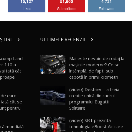
15,127
51,600
4 721
Lotus Emira Turbo SE / Test Drive
Likes
Subscribers
Followers
AutoBlog.MD
7
24:06
Noul Škoda Kodiaq RS / Test Drive
AutoBlog.MD în premieră națională
8
15:08
ȘTIRI
ULTIMELE RECENZII
Noul Geely EX2 / Test Drive AutoBlog.MD
15:22
9
 scump Land
Mai este nevoie de rodaj la
r 110 a
mașinile moderne? Ce se
a! Iată cât
întâmplă, de fapt, sub
Mercedes-AMG E 53 HYBRID 4MATIC+ /
aproape
capotă în primii kilometri
Test Drive AutoBlog.MD
10
16:27
(video) Destrier – a treia
e de euro
creație unică din cadrul
Noul Volvo ES90 / Test Drive AutoBlog.MD
 Iată cât se
programului Bugatti
27:58
11
nunţ pentru
Solitaire
(video) SRT prezintă
Noul MG HS / Test Drive AutoBlog.MD
16:48
12
ră mondială:
tehnologia eBoost Air care