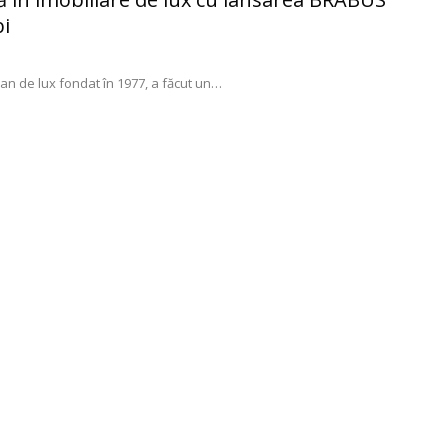
i
 de lux fondat în 1977, a făcut un
…