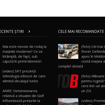
RECENTE ȘTIRI
CELE MAI RECOMANDATE 
Mai este nevoie de rodaj la
(foto) Cel mai
mașinile moderne? Ce se
Rover Defende
întâmplă, de fapt, sub
ajuns în Moldov
capotă în primii kilometri
costă maşina 
complet dotată
(video) SRT prezintă
tehnologia eBoost Air care
(foto) Milioan
elimină decalajul turbo
pentru rugină?
cere într-un a
un ZIS
ANRE: Detensionarea
relativă a situației din Golf
(video) Premie
influențează prețurile la