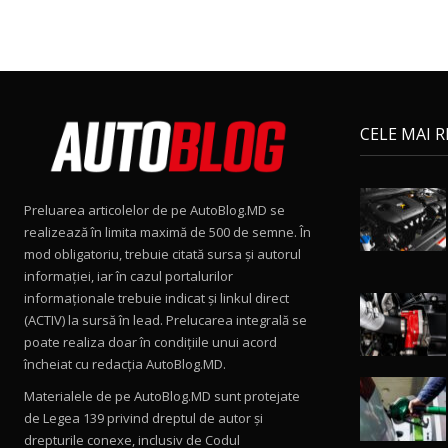
CELE MAI 
Preluarea articolelor de pe AutoBlog.MD se
realizează în limita maximă de 500 de semne. În
mod obligatoriu, trebuie citată sursa și autorul
informației, iar în cazul portalurilor
informaționale trebuie indicat și linkul direct
(ACTIV) la sursă în lead. Prelucarea integrală se
poate realiza doar în condițiile unui acord
încheiat cu redacţia AutoBlog.MD.
Materialele de pe AutoBlog.MD sunt protejate
de Legea 139 privind dreptul de autor și
drepturile conexe, inclusiv de Codul