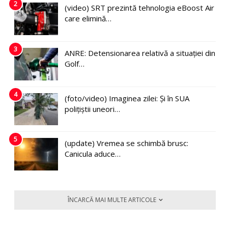
2
(video) SRT prezintă tehnologia eBoost Air
care elimină…
3
ANRE: Detensionarea relativă a situației din
Golf…
4
(foto/video) Imaginea zilei: Și în SUA
polițiștii uneori…
5
(update) Vremea se schimbă brusc:
Canicula aduce…
ÎNCARCĂ MAI MULTE ARTICOLE