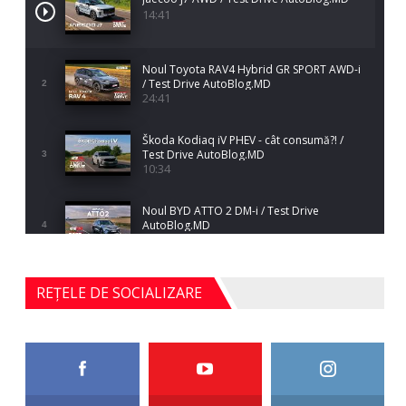
14:41
Noul Toyota RAV4 Hybrid GR SPORT AWD-i
/ Test Drive AutoBlog.MD
2
24:41
Škoda Kodiaq iV PHEV - cât consumă?! /
Test Drive AutoBlog.MD
3
10:34
Noul BYD ATTO 2 DM-i / Test Drive
AutoBlog.MD
4
17:35
Noul Mercedes-Benz S-Class facelift (S 580
REȚELE DE SOCIALIZARE
4MATIC V223) / Test Drive AutoBlog.MD
5
27:33
HAVAL H5 / Test Drive AutoBlog.MD
11:58
6