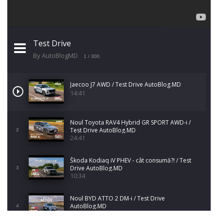
Test Drive
By AutoBlogMD
1
/ 300
Jaecoo J7 AWD / Test Drive AutoBlog.MD
14:41
Noul Toyota RAV4 Hybrid GR SPORT AWD-i /
Test Drive AutoBlog.MD
2
24:41
Škoda Kodiaq iV PHEV - cât consumă?! / Test
Drive AutoBlog.MD
3
10:34
Noul BYD ATTO 2 DM-i / Test Drive
AutoBlog.MD
4
17:35