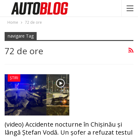
Home
72 de ore
navigare Tag
72 de ore
ȘTIRI
(video) Accidente nocturne în Chișinău și
lângă Ștefan Vodă. Un șofer a refuzat testul