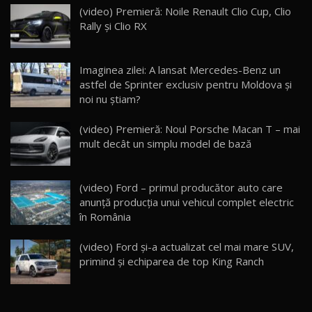
(video) Premieră: Noile Renault Clio Cup, Clio
Noua Mazda 6e / Test Drive AutoBlog.MD
Rally şi Clio RX
26:59
22
Lynk & Co 01 / Test Drive AutoBlog.MD
Imaginea zilei: A lansat Mercedes-Benz un
25:19
23
astfel de Sprinter exclusiv pentru Moldova şi
noi nu ştiam?
ZEEKR 009: Cel mai Performant și Confortabil
(video) Premieră: Noul Porsche Macan T – mai
Van Electric Testat în Moldova / AutoBlog.MD
24
mult decât un simplu model de bază
26:38
Land Rover Defender OCTA Edition One: Cel
(video) Ford – primul producător auto care
mai Exclusiv și Puternic Defender Testat în
25
32:21
Moldova
anunță producția unui vehicul complet electric
în România
Porsche 911 Spirit 70 / Test Drive
AutoBlog.MD
26
(video) Ford şi-a actualizat cel mai mare SUV,
10:57
primind şi echiparea de top King Ranch
Test Drive: Noile modele FENDT! Cum e să
conduci un tractor?!
27
22:49