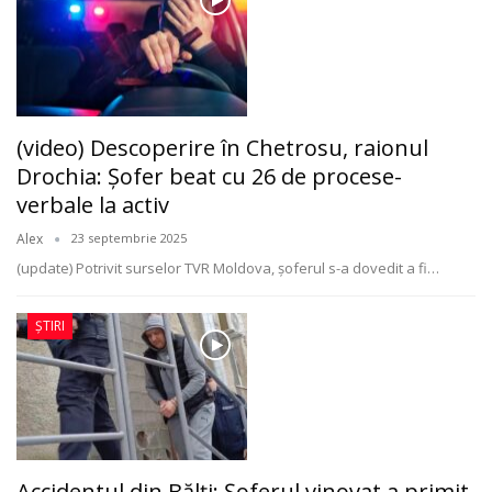
(video) Descoperire în Chetrosu, raionul
Drochia: Șofer beat cu 26 de procese-
verbale la activ
Alex
23 septembrie 2025
(update) Potrivit surselor TVR Moldova, şoferul s-a dovedit a fi
…
ȘTIRI
Accidentul din Bălți: Șoferul vinovat a primit