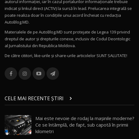
autorul informației, iar în cazul portalurilor informaționale trebuie
16:27
indicat și linkul direct (ACTIV) la sursă în lead. Prelucarea integrală se
poate realiza doar în condițiile unui acord încheiat cu redacţia
Noul Volvo ES90 / Test Drive AutoBlog.MD
AutoBlog.MD.
27:58
11
Materialele de pe AutoBlog.MD sunt protejate de Legea 139 privind
dreptul de autor și drepturile conexe, inclusiv de Codul Deontologic
Noul MG HS / Test Drive AutoBlog.MD
al Jurnalistului din Republica Moldova.
16:48
12
De către cititori, like-urile şi share-urile articolelor SUNT SALUTATE!
ROX 01: Test drive cu noul SUV chinezesc care
combină aventura cu luxul / AutoBlog.MD
13
36:08
ZEEKR 9X în Moldova: Am condus gigantul
chinez care face lumea să se întoarcă după el
14
CELE MAI RECENTE ȘTIRI
17:27
/ AutoBlog.MD
Noua Mazda CX-5 / Test Drive AutoBlog.MD
Mai este nevoie de rodaj la mașinile moderne?
14:37
15
Ce se întâmplă, de fapt, sub capotă în primii
kilometri
Cum merge? Škoda Octavia 4×4 DSG facelift //