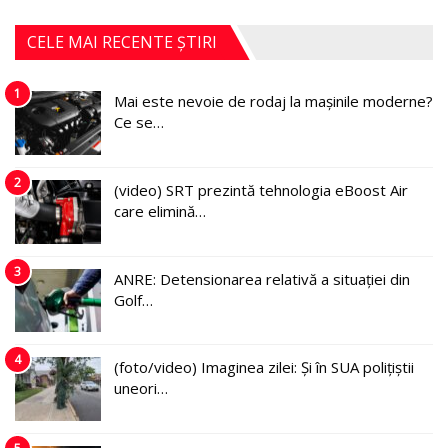
CELE MAI RECENTE ȘTIRI
1
Mai este nevoie de rodaj la mașinile moderne?
Ce se…
2
(video) SRT prezintă tehnologia eBoost Air
care elimină…
3
ANRE: Detensionarea relativă a situației din
Golf…
4
(foto/video) Imaginea zilei: Și în SUA polițiștii
uneori…