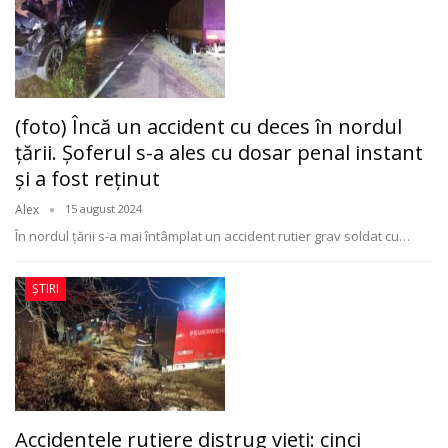
(foto) Încă un accident cu deces în nordul
țării. Șoferul s-a ales cu dosar penal instant
și a fost reținut
Alex
15 august 2024
În nordul țării s-a mai întâmplat un accident rutier grav soldat cu
…
ȘTIRI
Accidentele rutiere distrug vieți: cinci