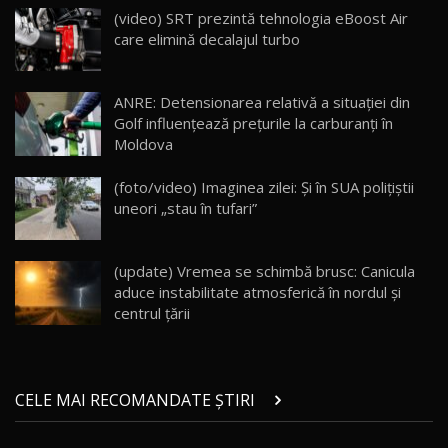
AutoBlogMD
(video) SRT prezintă tehnologia eBoost Air
16
13:10
care elimină decalajul turbo
Lotus Eletre R / Test Drive AutoBlog.MD
20:06
17
ANRE: Detensionarea relativă a situației din
Golf influențează prețurile la carburanți în
Moldova
Va fi modelul nr.1 BYD în Moldova? BYD Seal U
DM-i / Test Drive AutoBlog.MD
18
(foto/video) Imaginea zilei: Și în SUA polițiștii
30:08
uneori „stau în tufari”
Noul Geely EX5 EM-i care a cucerit Moldova
înainte să ajungă în showroom / Test Drive
19
23:36
AutoBlog.MD
(update) Vremea se schimbă brusc: Canicula
aduce instabilitate atmosferică în nordul și
Noul ZEEKR 7X / Test Drive AutoBlog.MD
centrul țării
29:08
20
Micul BYD Dolphin Surf / Test Drive
CELE MAI RECOMANDATE ȘTIRI
AutoBlog.MD
21
16:59