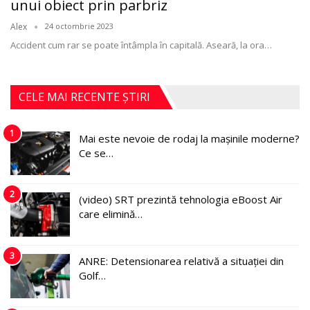
unui obiect prin parbriz
Alex
24 octombrie 2023
Accident cum rar se poate întâmpla în capitală. Aseară, la ora
…
CELE MAI RECENTE ȘTIRI
1
Mai este nevoie de rodaj la mașinile moderne?
Ce se…
2
(video) SRT prezintă tehnologia eBoost Air
care elimină…
3
ANRE: Detensionarea relativă a situației din
Golf…