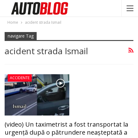
Home
acident strada Ismail
navigare Tag
acident strada Ismail
ACCIDENTE
(video) Un taximetrist a fost transportat la
urgență după o pătrundere neașteptată a