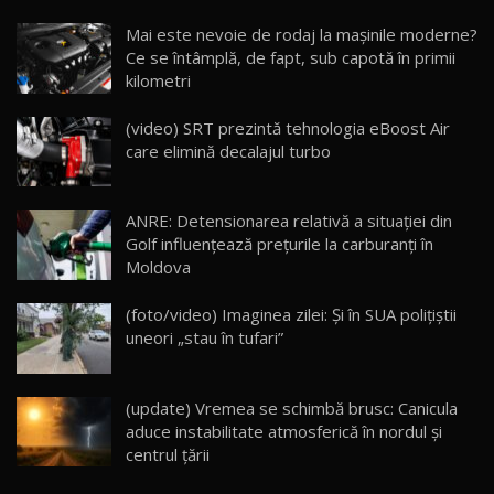
Noua Mazda CX-5 / Test Drive AutoBlog.MD
Mai este nevoie de rodaj la mașinile moderne?
14:37
15
Ce se întâmplă, de fapt, sub capotă în primii
kilometri
Cum merge? Škoda Octavia 4×4 DSG facelift //
AutoBlogMD
(video) SRT prezintă tehnologia eBoost Air
16
13:10
care elimină decalajul turbo
Lotus Eletre R / Test Drive AutoBlog.MD
20:06
17
ANRE: Detensionarea relativă a situației din
Golf influențează prețurile la carburanți în
Moldova
Va fi modelul nr.1 BYD în Moldova? BYD Seal U
DM-i / Test Drive AutoBlog.MD
18
(foto/video) Imaginea zilei: Și în SUA polițiștii
30:08
uneori „stau în tufari”
Noul Geely EX5 EM-i care a cucerit Moldova
înainte să ajungă în showroom / Test Drive
19
23:36
AutoBlog.MD
(update) Vremea se schimbă brusc: Canicula
aduce instabilitate atmosferică în nordul și
Noul ZEEKR 7X / Test Drive AutoBlog.MD
centrul țării
29:08
20