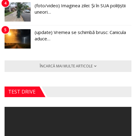
4
(foto/video) Imaginea zilei: Și în SUA polițiștii
uneori…
5
(update) Vremea se schimbă brusc: Canicula
aduce…
ÎNCARCĂ MAI MULTE ARTICOLE
TEST DRIVE