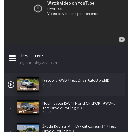
Test Drive
By AutoBlogMD
1
/ 300
Jaecoo J7 AWD / Test Drive AutoBlog.MD
14:41
Noul Toyota RAV4 Hybrid GR SPORT AWD-i /
Test Drive AutoBlog.MD
2
24:41
Škoda Kodiaq iV PHEV - cât consumă?! / Test
Drive AutoBlog.MD
3