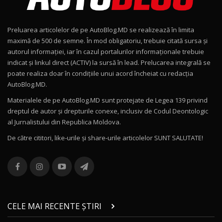
Noul Geely EX2 / Test Drive AutoBlog.MD
15:22
9
Preluarea articolelor de pe AutoBlog.MD se realizează în limita
Mercedes-AMG E 53 HYBRID 4MATIC+ / Test
maximă de 500 de semne. În mod obligatoriu, trebuie citată sursa și
Drive AutoBlog.MD
10
autorul informației, iar în cazul portalurilor informaționale trebuie
16:27
indicat și linkul direct (ACTIV) la sursă în lead. Prelucarea integrală se
poate realiza doar în condițiile unui acord încheiat cu redacţia
Noul Volvo ES90 / Test Drive AutoBlog.MD
AutoBlog.MD.
27:58
11
Materialele de pe AutoBlog.MD sunt protejate de Legea 139 privind
dreptul de autor și drepturile conexe, inclusiv de Codul Deontologic
Noul MG HS / Test Drive AutoBlog.MD
al Jurnalistului din Republica Moldova.
16:48
12
De către cititori, like-urile şi share-urile articolelor SUNT SALUTATE!
ROX 01: Test drive cu noul SUV chinezesc care
combină aventura cu luxul / AutoBlog.MD
13
36:08
ZEEKR 9X în Moldova: Am condus gigantul
chinez care face lumea să se întoarcă după el
14
CELE MAI RECENTE ȘTIRI
17:27
/ AutoBlog.MD