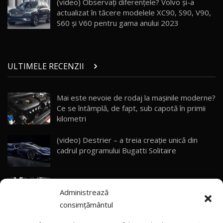
(video) Observați diferențele? Volvo şi-a
10:57
actualizat în tăcere modelele XC90, S90, V90,
S60 şi V60 pentru gama anului 2023
Test Drive: Noile modele FENDT! Cum e să
conduci un tractor?!
27
22:49
ULTIMELE RECENZII
Noul Geely Monjaro 2025! Mai ieftin și mai
dotat / Test Drive AutoBlog.MD
28
23:05
Mai este nevoie de rodaj la mașinile moderne?
Ce se întâmplă, de fapt, sub capotă în primii
ZEEKR 9X - PRIMUL TEST DRIVE ÎN ROMÂNĂ!
CUM SE CONDUCE?
29
kilometri
33:40
(video) Destrier – a treia creație unică din
Primele impresii despre BYD Seal U DM-i,
cadrul programului Bugatti Solitaire
Sealion 7 și Seal 5 DM-i / Test Drive
30
10:58
AutoBlog.MD
(video) SRT prezintă tehnologia eBoost Air
Noua Toyota Corolla Cross facelift / Test Drive
Administrează
care elimină decalajul turbo
AutoBlog.MD
31
13:56
consimțământul