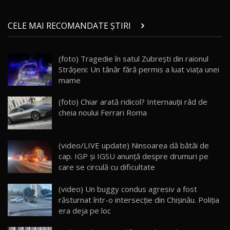
Micul BYD Dolphin Surf / Test Drive
CELE MAI RECOMANDATE ȘTIRI
AutoBlog.MD
21
16:59
(foto) Tragedie în satul Zubrești din raionul
Noua Mazda 6e / Test Drive AutoBlog.MD
Strășeni: Un tânăr fără permis a luat viața unei
26:59
22
mame
Lynk & Co 01 / Test Drive AutoBlog.MD
(foto) Chiar arată ridicol? Internauţii râd de
25:19
23
cheia noului Ferrari Roma
ZEEKR 009: Cel mai Performant și Confortabil
(video/LIVE update) Ninsoarea dă bătăi de
Van Electric Testat în Moldova / AutoBlog.MD
24
cap. IGP și IGSU anunță despre drumuri pe
26:38
care se circulă cu dificultate
Land Rover Defender OCTA Edition One: Cel
(video) Un buggy condus agresiv a fost
mai Exclusiv și Puternic Defender Testat în
25
32:21
Moldova
răsturnat într-o intersecție din Chişinău. Poliţia
era deja pe loc
Porsche 911 Spirit 70 / Test Drive
AutoBlog.MD
26