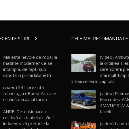
RECENTE ȘTIRI
CELE MAI RECOMANDATE 
Mai este nevoie de rodaj la
(video) Ambute
mașinile moderne? Ce se
la ordinea zile
întâmplă, de fapt, sub
care șoferii pi
capotă în primii kilometri
mai mult timp 
întoarcerea în capitală
(video) SRT prezintă
tehnologia eBoost Air care
(video) Premie
elimină decalajul turbo
Mercedes-AM
4MATIC SUV &
facelift
ANRE: Detensionarea
relativă a situației din Golf
(video) Lando 
influențează prețurile la