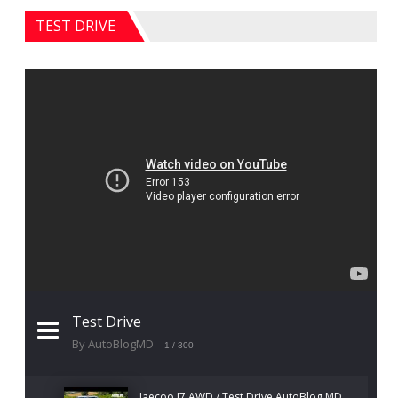
TEST DRIVE
Test Drive
By AutoBlogMD
1
/ 300
Jaecoo J7 AWD / Test Drive AutoBlog.MD