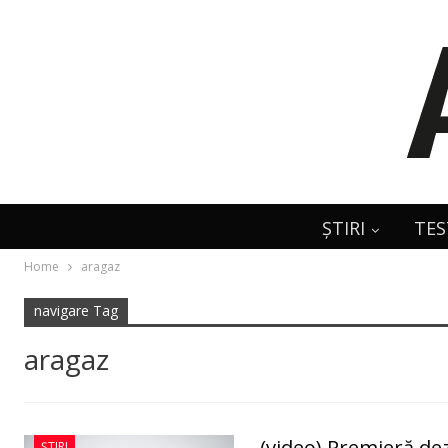
ȘTIRI
TES
Home
aragaz
navigare Tag
aragaz
(video) Premieră d
ȘTIRI