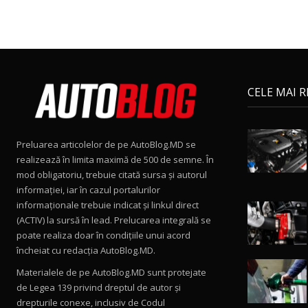
CELE MAI 
Preluarea articolelor de pe AutoBlog.MD se
realizează în limita maximă de 500 de semne. În
mod obligatoriu, trebuie citată sursa și autorul
informației, iar în cazul portalurilor
informaționale trebuie indicat și linkul direct
(ACTIV) la sursă în lead. Prelucarea integrală se
poate realiza doar în condițiile unui acord
încheiat cu redacţia AutoBlog.MD.
Materialele de pe AutoBlog.MD sunt protejate
de Legea 139 privind dreptul de autor și
drepturile conexe, inclusiv de Codul