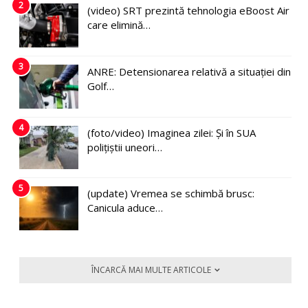
2
(video) SRT prezintă tehnologia eBoost Air
care elimină…
3
ANRE: Detensionarea relativă a situației din
Golf…
4
(foto/video) Imaginea zilei: Și în SUA
polițiștii uneori…
5
(update) Vremea se schimbă brusc:
Canicula aduce…
ÎNCARCĂ MAI MULTE ARTICOLE