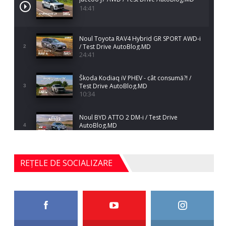
14:41
Noul Toyota RAV4 Hybrid GR SPORT AWD-i
/ Test Drive AutoBlog.MD
2
24:41
Škoda Kodiaq iV PHEV - cât consumă?! /
Test Drive AutoBlog.MD
3
10:34
Noul BYD ATTO 2 DM-i / Test Drive
AutoBlog.MD
4
17:35
Noul Mercedes-Benz S-Class facelift (S 580
REȚELE DE SOCIALIZARE
4MATIC V223) / Test Drive AutoBlog.MD
5
27:33
HAVAL H5 / Test Drive AutoBlog.MD
11:58
6