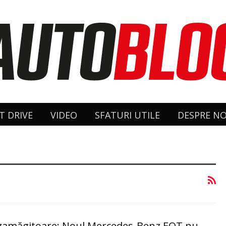
T DRIVE
VIDEO
SFATURI UTILE
DESPRE NO
ezamăgitoare: Noul Mercedes-Benz EQT nu