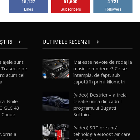
15,127
51,600
4 721
Lotus Emira Turbo SE / Test Drive
Likes
Subscribers
Followers
AutoBlog.MD
7
24:06
Noul Škoda Kodiaq RS / Test Drive
AutoBlog.MD în premieră națională
8
15:08
ȘTIRI
ULTIMELE RECENZII
Noul Geely EX2 / Test Drive AutoBlog.MD
15:22
9
iajele sunt
Mai este nevoie de rodaj la
i: Traseele pe
mașinile moderne? Ce se
erd acum cel
întâmplă, de fapt, sub
Mercedes-AMG E 53 HYBRID 4MATIC+ /
la
capotă în primii kilometri
Test Drive AutoBlog.MD
10
16:27
(video) Destrier – a treia
ră: Noile
creație unică din cadrul
Noul Volvo ES90 / Test Drive AutoBlog.MD
G GLC 43
programului Bugatti
27:58
11
 Coupe
Solitaire
(video) SRT prezintă
Noul MG HS / Test Drive AutoBlog.MD
16:48
12
Norris a
tehnologia eBoost Air care