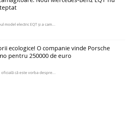
teptat
l model electric EQT şi a cam
…
orii ecologice! O companie vinde Porsche
mo pentru 250000 de euro
 oficială că este vorba despre
…