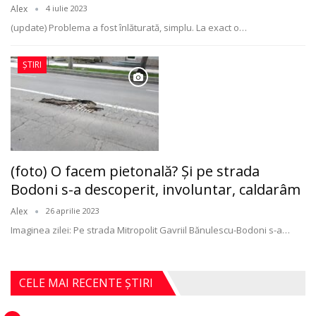
Alex
4 iulie 2023
(update) Problema a fost înlăturată, simplu.
La exact o
…
ȘTIRI
(foto) O facem pietonală? Şi pe strada
Bodoni s-a descoperit, involuntar, caldarâm
Alex
26 aprilie 2023
Imaginea zilei: Pe strada Mitropolit Gavriil Bănulescu-Bodoni s-a
…
CELE MAI RECENTE ȘTIRI