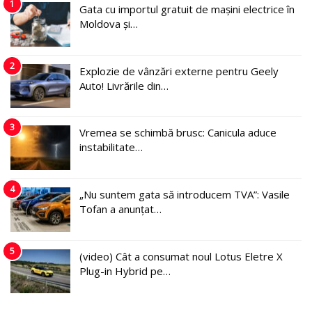
1
Gata cu importul gratuit de mașini electrice în
Moldova și…
2
Explozie de vânzări externe pentru Geely
Auto! Livrările din…
3
Vremea se schimbă brusc: Canicula aduce
instabilitate…
4
„Nu suntem gata să introducem TVA”: Vasile
Tofan a anunțat…
5
(video) Cât a consumat noul Lotus Eletre X
Plug-in Hybrid pe…