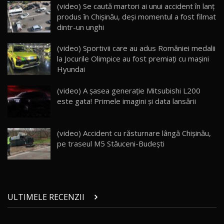
Lynk & Co 01 / Test Drive AutoBlog.MD
(video) Se caută martori ai unui accident în lanț
25:19
23
produs în Chișinău, deși momentul a fost filmat
dintr-un unghi
ZEEKR 009: Cel mai Performant și Confortabil
(video) Sportivii care au adus României medalii
Van Electric Testat în Moldova / AutoBlog.MD
24
la Jocurile Olimpice au fost premiați cu mașini
26:38
Hyundai
Land Rover Defender OCTA Edition One: Cel
(video) A şasea generaţie Mitsubishi L200
mai Exclusiv și Puternic Defender Testat în
25
32:21
Moldova
este gata! Primele imagini şi data lansării
Porsche 911 Spirit 70 / Test Drive
AutoBlog.MD
26
(video) Accident cu răsturnare lângă Chișinău,
10:57
pe traseul M5 Stăuceni-Budești
Test Drive: Noile modele FENDT! Cum e să
conduci un tractor?!
27
22:49
ULTIMELE RECENZII
Noul Geely Monjaro 2025! Mai ieftin și mai
dotat / Test Drive AutoBlog.MD
28
23:05