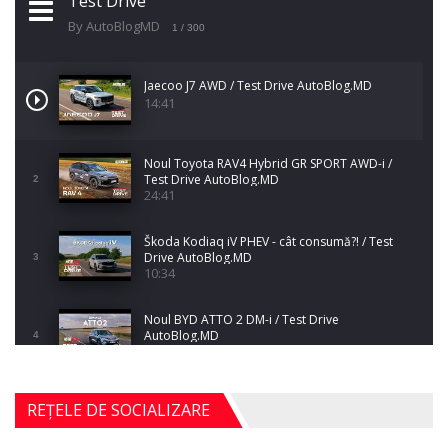
Test Drive
By AutoBlogMD
1
/ 300
Jaecoo J7 AWD / Test Drive AutoBlog.MD
14:41
Noul Toyota RAV4 Hybrid GR SPORT AWD-i /
Test Drive AutoBlog.MD
2
24:41
Škoda Kodiaq iV PHEV - cât consumă?! / Test
Drive AutoBlog.MD
3
10:34
Noul BYD ATTO 2 DM-i / Test Drive
AutoBlog.MD
4
17:35
Noul Mercedes-Benz S-Class facelift (S 580
REȚELE DE SOCIALIZARE
4MATIC V223) / Test Drive AutoBlog.MD
5
27:33