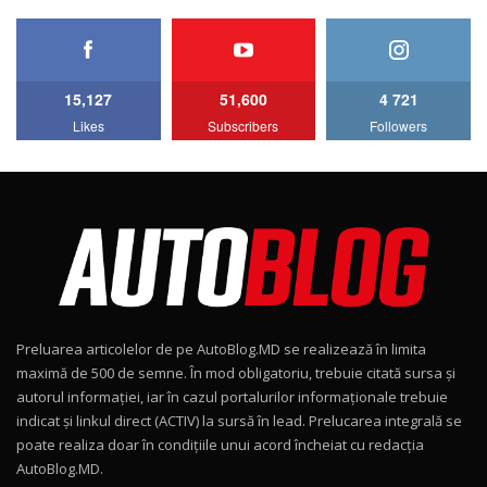
HAVAL H5 / Test Drive AutoBlog.MD
11:58
6
15,127
51,600
4 721
Lotus Emira Turbo SE / Test Drive
Likes
Subscribers
Followers
AutoBlog.MD
7
24:06
Noul Škoda Kodiaq RS / Test Drive
AutoBlog.MD în premieră națională
8
15:08
Noul Geely EX2 / Test Drive AutoBlog.MD
15:22
9
Preluarea articolelor de pe AutoBlog.MD se realizează în limita
Mercedes-AMG E 53 HYBRID 4MATIC+ / Test
maximă de 500 de semne. În mod obligatoriu, trebuie citată sursa și
Drive AutoBlog.MD
10
autorul informației, iar în cazul portalurilor informaționale trebuie
16:27
indicat și linkul direct (ACTIV) la sursă în lead. Prelucarea integrală se
poate realiza doar în condițiile unui acord încheiat cu redacţia
Noul Volvo ES90 / Test Drive AutoBlog.MD
AutoBlog.MD.
27:58
11