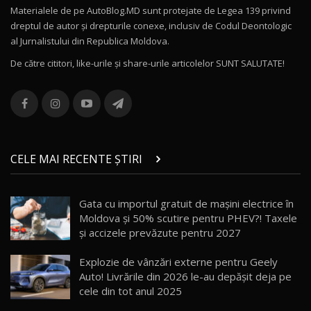
Materialele de pe AutoBlog.MD sunt protejate de Legea 139 privind
dreptul de autor și drepturile conexe, inclusiv de Codul Deontologic
Noul MG HS / Test Drive AutoBlog.MD
al Jurnalistului din Republica Moldova.
16:48
12
De către cititori, like-urile şi share-urile articolelor SUNT SALUTATE!
ROX 01: Test drive cu noul SUV chinezesc care
combină aventura cu luxul / AutoBlog.MD
13
36:08
ZEEKR 9X în Moldova: Am condus gigantul
chinez care face lumea să se întoarcă după el
14
CELE MAI RECENTE ȘTIRI
17:27
/ AutoBlog.MD
Noua Mazda CX-5 / Test Drive AutoBlog.MD
Gata cu importul gratuit de mașini electrice în
14:37
15
Moldova și 50% scutire pentru PHEV?! Taxele
și accizele prevăzute pentru 2027
Cum merge? Škoda Octavia 4×4 DSG facelift //
AutoBlogMD
Explozie de vânzări externe pentru Geely
16
13:10
Auto! Livrările din 2026 le-au depășit deja pe
cele din tot anul 2025
Lotus Eletre R / Test Drive AutoBlog.MD