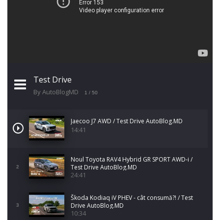
Test Drive
By AutoBlogMD
1
/ 50
Jaecoo J7 AWD / Test Drive AutoBlog.MD
14:41
Noul Toyota RAV4 Hybrid GR SPORT AWD-i /
Test Drive AutoBlog.MD
2
24:41
Škoda Kodiaq iV PHEV - cât consumă?! / Test
Drive AutoBlog.MD
3
10:34