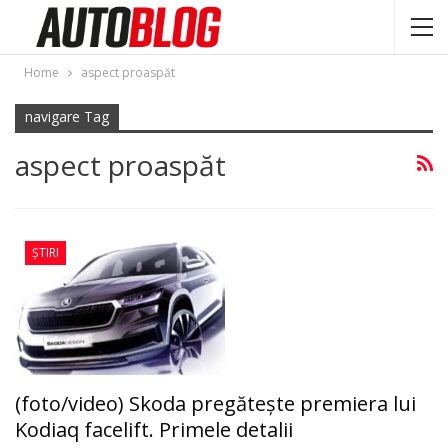
Home
aspect proaspăt
navigare Tag
aspect proaspăt
ȘTIRI
(foto/video) Skoda pregăteşte premiera lui
Kodiaq facelift. Primele detalii