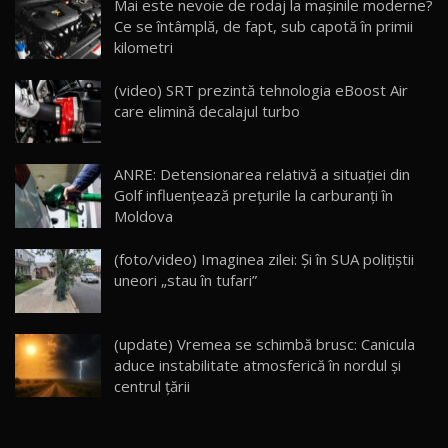
Mai este nevoie de rodaj la mașinile moderne?
14:37
15
Ce se întâmplă, de fapt, sub capotă în primii
kilometri
Cum merge? Škoda Octavia 4×4 DSG facelift //
AutoBlogMD
(video) SRT prezintă tehnologia eBoost Air
16
13:10
care elimină decalajul turbo
Lotus Eletre R / Test Drive AutoBlog.MD
20:06
17
ANRE: Detensionarea relativă a situației din
Golf influențează prețurile la carburanți în
Moldova
Va fi modelul nr.1 BYD în Moldova? BYD Seal U
DM-i / Test Drive AutoBlog.MD
18
(foto/video) Imaginea zilei: Și în SUA polițiștii
30:08
uneori „stau în tufari”
Noul Geely EX5 EM-i care a cucerit Moldova
înainte să ajungă în showroom / Test Drive
19
23:36
AutoBlog.MD
(update) Vremea se schimbă brusc: Canicula
aduce instabilitate atmosferică în nordul și
Noul ZEEKR 7X / Test Drive AutoBlog.MD
centrul țării
29:08
20