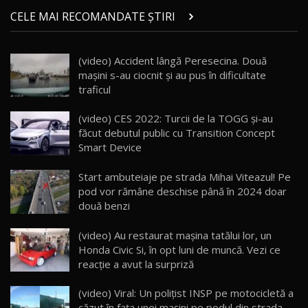
Micul BYD Dolphin Surf / Test Drive
CELE MAI RECOMANDATE ȘTIRI
AutoBlog.MD
21
16:59
(video) Accident lângă Peresecina. Două
Noua Mazda 6e / Test Drive AutoBlog.MD
maşini s-au ciocnit şi au pus în dificultate
26:59
22
traficul
Lynk & Co 01 / Test Drive AutoBlog.MD
(video) CES 2022: Turcii de la TOGG şi-au
25:19
23
făcut debutul public cu Transition Concept
Smart Device
ZEEKR 009: Cel mai Performant și Confortabil
Start ambuteiaje pe strada Mihai Viteazul! Pe
Van Electric Testat în Moldova / AutoBlog.MD
24
pod vor rămâne deschise până în 2024 doar
26:38
două benzi
Land Rover Defender OCTA Edition One: Cel
(video) Au restaurat maşina tatălui lor, un
mai Exclusiv și Puternic Defender Testat în
25
32:21
Moldova
Honda Civic Si, în opt luni de muncă. Vezi ce
reacţie a avut la surpriză
Porsche 911 Spirit 70 / Test Drive
AutoBlog.MD
26
(video) Viral: Un polițist INSP pe motocicletă a
10:57
căzut în fața unei mașini pe podul din strada