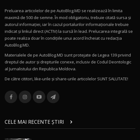
Preluarea articolelor de pe AutoBlog.MD se realizează în limita
Mercedes-AMG E 53 HYBRID 4MATIC+ / Test
maximă de 500 de semne. În mod obligatoriu, trebuie citată sursa și
Drive AutoBlog.MD
10
autorul informației, iar în cazul portalurilor informaționale trebuie
16:27
indicat și linkul direct (ACTIV) la sursă în lead. Prelucarea integrală se
poate realiza doar în condițiile unui acord încheiat cu redacţia
Noul Volvo ES90 / Test Drive AutoBlog.MD
AutoBlog.MD.
27:58
11
Materialele de pe AutoBlog.MD sunt protejate de Legea 139 privind
dreptul de autor și drepturile conexe, inclusiv de Codul Deontologic
Noul MG HS / Test Drive AutoBlog.MD
al Jurnalistului din Republica Moldova.
16:48
12
De către cititori, like-urile şi share-urile articolelor SUNT SALUTATE!
ROX 01: Test drive cu noul SUV chinezesc care
combină aventura cu luxul / AutoBlog.MD
13
36:08
ZEEKR 9X în Moldova: Am condus gigantul
chinez care face lumea să se întoarcă după el
14
CELE MAI RECENTE ȘTIRI
17:27
/ AutoBlog.MD
Noua Mazda CX-5 / Test Drive AutoBlog.MD