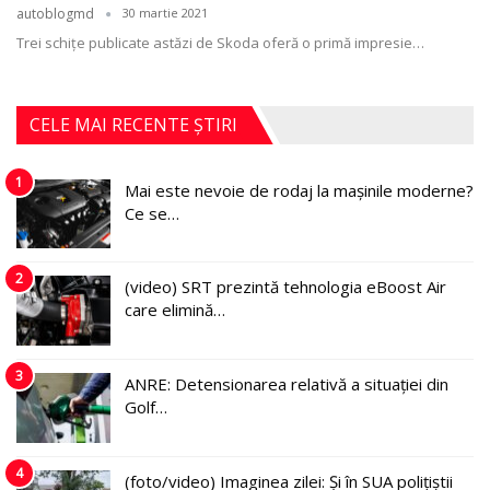
autoblogmd
30 martie 2021
Trei schițe publicate astăzi de Skoda oferă o primă impresie
…
CELE MAI RECENTE ȘTIRI
1
Mai este nevoie de rodaj la mașinile moderne?
Ce se…
2
(video) SRT prezintă tehnologia eBoost Air
care elimină…
3
ANRE: Detensionarea relativă a situației din
Golf…
4
(foto/video) Imaginea zilei: Și în SUA polițiștii