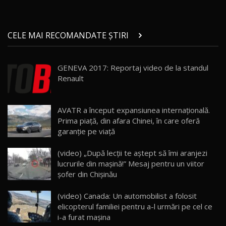
Micul BYD Dolphin Surf / Test Drive
CELE MAI RECOMANDATE ȘTIRI
AutoBlog.MD
21
16:59
GENEVA 2017: Reportaj video de la standul
Noua Mazda 6e / Test Drive AutoBlog.MD
Renault
26:59
22
Lynk & Co 01 / Test Drive AutoBlog.MD
AVATR a început expansiunea internațională.
25:19
23
Prima piață, din afara Chinei, în care oferă
garanție pe viață
ZEEKR 009: Cel mai Performant și Confortabil
(video) „După lecții te aștept să îmi aranjezi
Van Electric Testat în Moldova / AutoBlog.MD
24
lucrurile din mașină!” Mesaj pentru un viitor
26:38
șofer din Chișinău
Land Rover Defender OCTA Edition One: Cel
(video) Canada: Un automobilist a folosit
mai Exclusiv și Puternic Defender Testat în
25
32:21
Moldova
elicopterul familiei pentru a-l urmări pe cel ce
i-a furat maşina