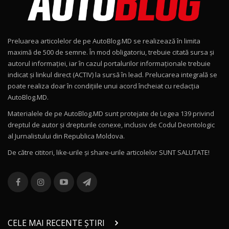
Noul Geely EX2 / Test Drive AutoBlog.MD
15:22
9
Preluarea articolelor de pe AutoBlog.MD se realizează în limita
Mercedes-AMG E 53 HYBRID 4MATIC+ / Test
maximă de 500 de semne. În mod obligatoriu, trebuie citată sursa și
Drive AutoBlog.MD
10
autorul informației, iar în cazul portalurilor informaționale trebuie
16:27
indicat și linkul direct (ACTIV) la sursă în lead. Prelucarea integrală se
poate realiza doar în condițiile unui acord încheiat cu redacţia
Noul Volvo ES90 / Test Drive AutoBlog.MD
AutoBlog.MD.
27:58
11
Materialele de pe AutoBlog.MD sunt protejate de Legea 139 privind
dreptul de autor și drepturile conexe, inclusiv de Codul Deontologic
Noul MG HS / Test Drive AutoBlog.MD
al Jurnalistului din Republica Moldova.
16:48
12
De către cititori, like-urile şi share-urile articolelor SUNT SALUTATE!
ROX 01: Test drive cu noul SUV chinezesc care
combină aventura cu luxul / AutoBlog.MD
13
36:08
ZEEKR 9X în Moldova: Am condus gigantul
chinez care face lumea să se întoarcă după el
14
CELE MAI RECENTE ȘTIRI
17:27
/ AutoBlog.MD