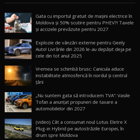
Noua Mazda CX-5 / Test Drive AutoBlog.MD
Gata cu importul gratuit de mașini electrice în
14:37
15
Moldova și 50% scutire pentru PHEV?! Taxele
și accizele prevăzute pentru 2027
Cum merge? Škoda Octavia 4×4 DSG facelift //
AutoBlogMD
Explozie de vânzări externe pentru Geely
16
13:10
Auto! Livrările din 2026 le-au depășit deja pe
cele din tot anul 2025
Lotus Eletre R / Test Drive AutoBlog.MD
20:06
17
Vremea se schimbă brusc: Canicula aduce
instabilitate atmosferică în nordul și centrul
țării
Va fi modelul nr.1 BYD în Moldova? BYD Seal U
DM-i / Test Drive AutoBlog.MD
18
„Nu suntem gata să introducem TVA”: Vasile
30:08
Tofan a anunțat propuneri de taxare a
automobilelor din 2027
Noul Geely EX5 EM-i care a cucerit Moldova
înainte să ajungă în showroom / Test Drive
19
23:36
AutoBlog.MD
(video) Cât a consumat noul Lotus Eletre X
Plug-in Hybrid pe autostrăzile Europei, în
Noul ZEEKR 7X / Test Drive AutoBlog.MD
drum spre Moldova
29:08
20