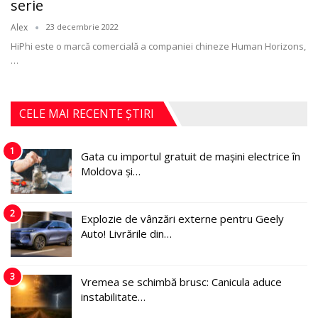
serie
Alex
23 decembrie 2022
HiPhi este o marcă comercială a companiei chineze Human Horizons,
…
CELE MAI RECENTE ȘTIRI
1
Gata cu importul gratuit de mașini electrice în
Moldova și…
2
Explozie de vânzări externe pentru Geely
Auto! Livrările din…
3
Vremea se schimbă brusc: Canicula aduce
instabilitate…