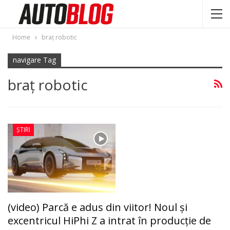
Home
braţ robotic
navigare Tag
braţ robotic
ȘTIRI
(video) Parcă e adus din viitor! Noul şi
excentricul HiPhi Z a intrat în producţie de