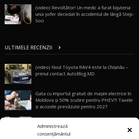
Porsche 911 Spirit 70 / Test Drive
AutoBlog.MD
26
(video) Revoltător! Un medic a furat bijuteria
10:57
unui șofer decedat în accidentul de lângă Step-
Soci
Test Drive: Noile modele FENDT! Cum e să
conduci un tractor?!
27
22:49
ULTIMELE RECENZII
Noul Geely Monjaro 2025! Mai ieftin și mai
dotat / Test Drive AutoBlog.MD
28
23:05
(video) Noul Toyota RAV4 este la Chișinău –
primul contact AutoBlog.MD
ZEEKR 9X - PRIMUL TEST DRIVE ÎN ROMÂNĂ!
CUM SE CONDUCE?
29
33:40
Gata cu importul gratuit de mașini electrice în
Primele impresii despre BYD Seal U DM-i,
Moldova și 50% scutire pentru PHEV?! Taxele
Sealion 7 și Seal 5 DM-i / Test Drive
30
și accizele prevăzute pentru 2027
10:58
AutoBlog.MD
Explozie de vânzări externe pentru Geely
Noua Toyota Corolla Cross facelift / Test Drive
Administrează
Auto! Livrările din 2026 le-au depășit deja pe
AutoBlog.MD
31
13:56
cele din tot anul 2025
consimțământul