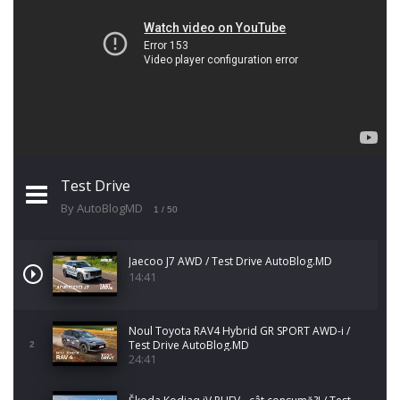
Test Drive
By AutoBlogMD
1
/ 50
Jaecoo J7 AWD / Test Drive AutoBlog.MD
14:41
Noul Toyota RAV4 Hybrid GR SPORT AWD-i /
Test Drive AutoBlog.MD
2
24:41