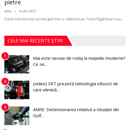
pietre
Alex
6 iulie 2023
Dacă intenționați să mergeţi într-o călătorie pe Transfăgărășan sau
…
CELE MAI RECENTE ȘTIRI
1
Mai este nevoie de rodaj la mașinile moderne?
Ce se…
2
(video) SRT prezintă tehnologia eBoost Air
care elimină…
3
ANRE: Detensionarea relativă a situației din
Golf…