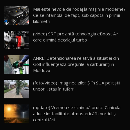
Noua Mazda CX-5 / Test Drive AutoBlog.MD
Mai este nevoie de rodaj la mașinile moderne?
14:37
15
Ce se întâmplă, de fapt, sub capotă în primii
kilometri
Cum merge? Škoda Octavia 4×4 DSG facelift //
AutoBlogMD
(video) SRT prezintă tehnologia eBoost Air
16
13:10
care elimină decalajul turbo
Lotus Eletre R / Test Drive AutoBlog.MD
20:06
17
ANRE: Detensionarea relativă a situației din
Golf influențează prețurile la carburanți în
Moldova
Va fi modelul nr.1 BYD în Moldova? BYD Seal U
DM-i / Test Drive AutoBlog.MD
18
(foto/video) Imaginea zilei: Și în SUA polițiștii
30:08
uneori „stau în tufari”
Noul Geely EX5 EM-i care a cucerit Moldova
înainte să ajungă în showroom / Test Drive
19
23:36
AutoBlog.MD
(update) Vremea se schimbă brusc: Canicula
aduce instabilitate atmosferică în nordul și
Noul ZEEKR 7X / Test Drive AutoBlog.MD
centrul țării
29:08
20