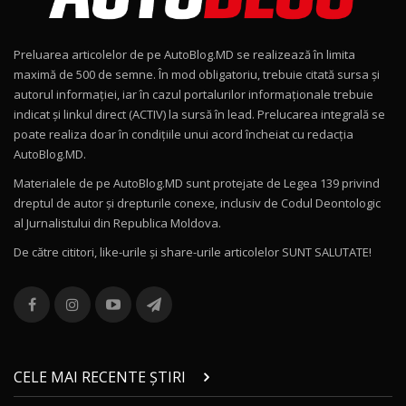
Noul Geely EX2 / Test Drive AutoBlog.MD
15:22
9
Preluarea articolelor de pe AutoBlog.MD se realizează în limita
Mercedes-AMG E 53 HYBRID 4MATIC+ / Test
maximă de 500 de semne. În mod obligatoriu, trebuie citată sursa și
Drive AutoBlog.MD
10
autorul informației, iar în cazul portalurilor informaționale trebuie
16:27
indicat și linkul direct (ACTIV) la sursă în lead. Prelucarea integrală se
poate realiza doar în condițiile unui acord încheiat cu redacţia
Noul Volvo ES90 / Test Drive AutoBlog.MD
AutoBlog.MD.
27:58
11
Materialele de pe AutoBlog.MD sunt protejate de Legea 139 privind
dreptul de autor și drepturile conexe, inclusiv de Codul Deontologic
Noul MG HS / Test Drive AutoBlog.MD
al Jurnalistului din Republica Moldova.
16:48
12
De către cititori, like-urile şi share-urile articolelor SUNT SALUTATE!
ROX 01: Test drive cu noul SUV chinezesc care
combină aventura cu luxul / AutoBlog.MD
13
36:08
ZEEKR 9X în Moldova: Am condus gigantul
chinez care face lumea să se întoarcă după el
14
CELE MAI RECENTE ȘTIRI
17:27
/ AutoBlog.MD