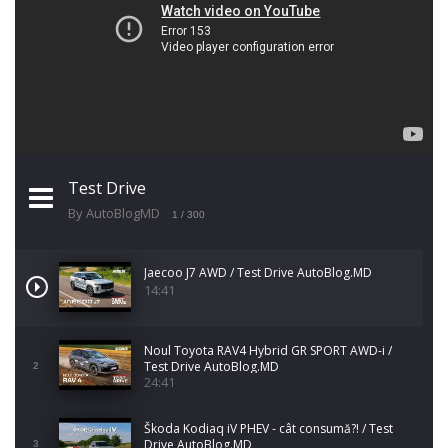
Test Drive
By AutoBlogMD
1
/ 300
Jaecoo J7 AWD / Test Drive AutoBlog.MD
14:41
Noul Toyota RAV4 Hybrid GR SPORT AWD-i /
Test Drive AutoBlog.MD
2
24:41
Škoda Kodiaq iV PHEV - cât consumă?! / Test
Drive AutoBlog.MD
3