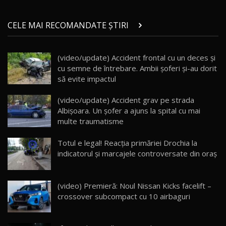
Micul BYD Dolphin Surf / Test Drive
CELE MAI RECOMANDATE ȘTIRI
AutoBlog.MD
21
16:59
(video/update) Accident frontal cu un deces şi
Noua Mazda 6e / Test Drive AutoBlog.MD
cu semne de întrebare. Ambii şoferi şi-au dorit
26:59
22
să evite impactul
Lynk & Co 01 / Test Drive AutoBlog.MD
(video/update) Accident grav pe strada
25:19
23
Albişoara. Un şofer a ajuns la spital cu mai
multe traumatisme
ZEEKR 009: Cel mai Performant și Confortabil
Totul e legal! Reacţia primăriei Drochia la
Van Electric Testat în Moldova / AutoBlog.MD
24
indicatorul şi marcajele controversate din oraş
26:38
Land Rover Defender OCTA Edition One: Cel
(video) Premieră: Noul Nissan Kicks facelift –
mai Exclusiv și Puternic Defender Testat în
25
32:21
Moldova
crossover subcompact cu 10 airbaguri
Porsche 911 Spirit 70 / Test Drive
AutoBlog.MD
26