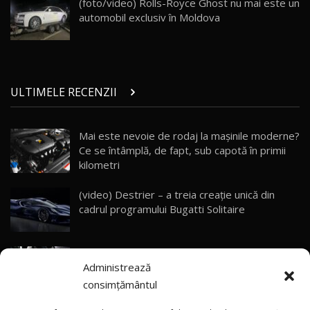
(foto/video) Rolls-Royce Ghost nu mai este un
10:57
automobil exclusiv în Moldova
Test Drive: Noile modele FENDT! Cum e să
conduci un tractor?!
27
22:49
ULTIMELE RECENZII
Noul Geely Monjaro 2025! Mai ieftin și mai
dotat / Test Drive AutoBlog.MD
28
23:05
Mai este nevoie de rodaj la mașinile moderne?
Ce se întâmplă, de fapt, sub capotă în primii
ZEEKR 9X - PRIMUL TEST DRIVE ÎN ROMÂNĂ!
CUM SE CONDUCE?
29
kilometri
33:40
(video) Destrier – a treia creație unică din
Primele impresii despre BYD Seal U DM-i,
cadrul programului Bugatti Solitaire
Sealion 7 și Seal 5 DM-i / Test Drive
30
10:58
AutoBlog.MD
(video) SRT prezintă tehnologia eBoost Air
Noua Toyota Corolla Cross facelift / Test Drive
Administrează
care elimină decalajul turbo
AutoBlog.MD
31
13:56
consimțământul