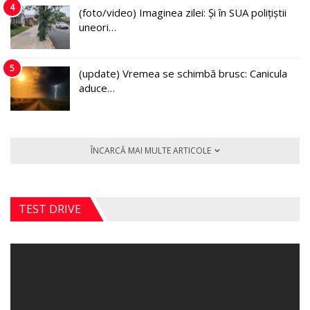
4
(foto/video) Imaginea zilei: Și în SUA polițiștii
uneori…
5
(update) Vremea se schimbă brusc: Canicula
aduce…
ÎNCARCĂ MAI MULTE ARTICOLE
TEST DRIVE