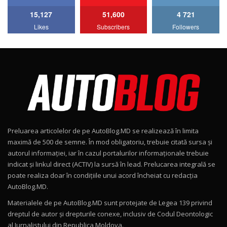
15,127
51,600
4 721
Lotus Emira Turbo SE / Test Drive
Likes
Subscribers
Followers
AutoBlog.MD
7
24:06
Noul Škoda Kodiaq RS / Test Drive
AutoBlog.MD în premieră națională
8
15:08
Noul Geely EX2 / Test Drive AutoBlog.MD
15:22
9
Preluarea articolelor de pe AutoBlog.MD se realizează în limita
Mercedes-AMG E 53 HYBRID 4MATIC+ / Test
maximă de 500 de semne. În mod obligatoriu, trebuie citată sursa și
Drive AutoBlog.MD
10
autorul informației, iar în cazul portalurilor informaționale trebuie
16:27
indicat și linkul direct (ACTIV) la sursă în lead. Prelucarea integrală se
poate realiza doar în condițiile unui acord încheiat cu redacţia
Noul Volvo ES90 / Test Drive AutoBlog.MD
AutoBlog.MD.
27:58
11
Materialele de pe AutoBlog.MD sunt protejate de Legea 139 privind
dreptul de autor și drepturile conexe, inclusiv de Codul Deontologic
Noul MG HS / Test Drive AutoBlog.MD
al Jurnalistului din Republica Moldova.
12