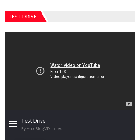
TEST DRIVE
Test Drive
By AutoBlogMD
1
/ 50