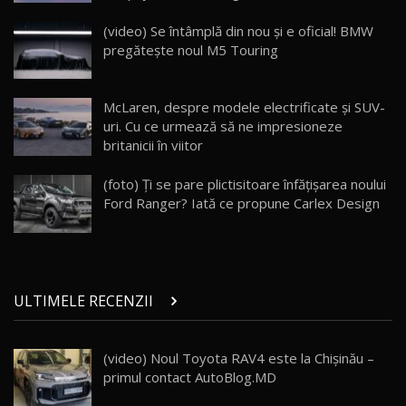
ZEEKR 009: Cel mai Performant și Confortabil
(video) Se întâmplă din nou şi e oficial! BMW
Van Electric Testat în Moldova / AutoBlog.MD
24
pregătește noul M5 Touring
26:38
Land Rover Defender OCTA Edition One: Cel
McLaren, despre modele electrificate şi SUV-
mai Exclusiv și Puternic Defender Testat în
25
32:21
Moldova
uri. Cu ce urmează să ne impresioneze
britanicii în viitor
Porsche 911 Spirit 70 / Test Drive
AutoBlog.MD
26
(foto) Ţi se pare plictisitoare înfățișarea noului
10:57
Ford Ranger? Iată ce propune Carlex Design
Test Drive: Noile modele FENDT! Cum e să
conduci un tractor?!
27
22:49
ULTIMELE RECENZII
Noul Geely Monjaro 2025! Mai ieftin și mai
dotat / Test Drive AutoBlog.MD
28
23:05
(video) Noul Toyota RAV4 este la Chișinău –
primul contact AutoBlog.MD
ZEEKR 9X - PRIMUL TEST DRIVE ÎN ROMÂNĂ!
CUM SE CONDUCE?
29
33:40