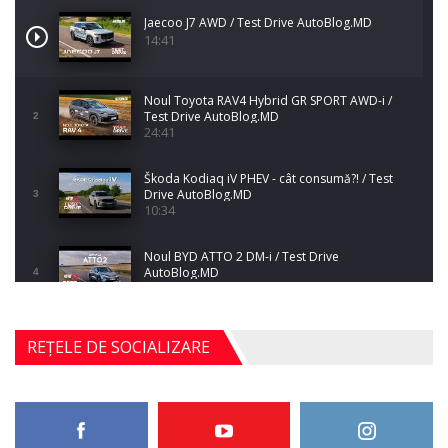
Jaecoo J7 AWD / Test Drive AutoBlog.MD
14:41
Noul Toyota RAV4 Hybrid GR SPORT AWD-i /
Test Drive AutoBlog.MD
2
24:41
Škoda Kodiaq iV PHEV - cât consumă?! / Test
Drive AutoBlog.MD
3
10:34
Noul BYD ATTO 2 DM-i / Test Drive
AutoBlog.MD
4
17:35
Noul Mercedes-Benz S-Class facelift (S 580
REȚELE DE SOCIALIZARE
4MATIC V223) / Test Drive AutoBlog.MD
5
27:33
HAVAL H5 / Test Drive AutoBlog.MD
11:58
6