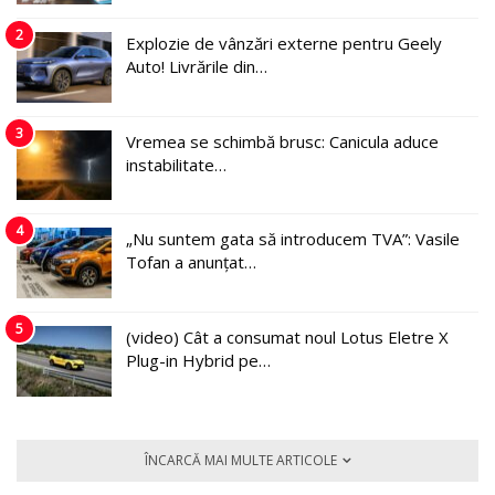
2
Explozie de vânzări externe pentru Geely
Auto! Livrările din…
3
Vremea se schimbă brusc: Canicula aduce
instabilitate…
4
„Nu suntem gata să introducem TVA”: Vasile
Tofan a anunțat…
5
(video) Cât a consumat noul Lotus Eletre X
Plug-in Hybrid pe…
ÎNCARCĂ MAI MULTE ARTICOLE