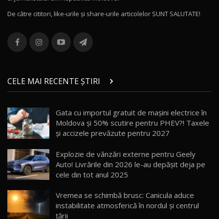
16:48
De către cititori, like-urile şi share-urile articolelor SUNT SALUTATE!
ROX 01: Test drive cu noul SUV chinezesc care
combină aventura cu luxul / AutoBlog.MD
13
36:08
ZEEKR 9X în Moldova: Am condus gigantul
chinez care face lumea să se întoarcă după el
14
CELE MAI RECENTE ȘTIRI
17:27
/ AutoBlog.MD
Noua Mazda CX-5 / Test Drive AutoBlog.MD
Gata cu importul gratuit de mașini electrice în
14:37
15
Moldova și 50% scutire pentru PHEV?! Taxele
și accizele prevăzute pentru 2027
Cum merge? Škoda Octavia 4×4 DSG facelift //
AutoBlogMD
Explozie de vânzări externe pentru Geely
16
13:10
Auto! Livrările din 2026 le-au depășit deja pe
cele din tot anul 2025
Lotus Eletre R / Test Drive AutoBlog.MD
20:06
17
Vremea se schimbă brusc: Canicula aduce
instabilitate atmosferică în nordul și centrul
țării