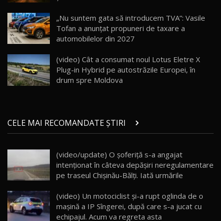
Va fi modelul nr.1 BYD în Moldova? BYD Seal U
DM-i / Test Drive AutoBlog.MD
18
„Nu suntem gata să introducem TVA”: Vasile
30:08
Tofan a anunțat propuneri de taxare a
automobilelor din 2027
Noul Geely EX5 EM-i care a cucerit Moldova
înainte să ajungă în showroom / Test Drive
19
23:36
AutoBlog.MD
(video) Cât a consumat noul Lotus Eletre X
Plug-in Hybrid pe autostrăzile Europei, în
Noul ZEEKR 7X / Test Drive AutoBlog.MD
drum spre Moldova
29:08
20
Micul BYD Dolphin Surf / Test Drive
CELE MAI RECOMANDATE ȘTIRI
AutoBlog.MD
21
16:59
(video/update) O şoferiţă s-a angajat
Noua Mazda 6e / Test Drive AutoBlog.MD
intenționat în câteva depăşiri neregulamentare
26:59
22
pe traseul Chişinău-Bălţi. Iată urmările
Lynk & Co 01 / Test Drive AutoBlog.MD
(video) Un motociclist şi-a rupt oglinda de o
25:19
23
maşină a IP Sîngerei, după care s-a jucat cu
echipajul. Acum va regreta asta