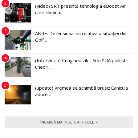
2
(video) SRT prezintă tehnologia eBoost Air
care elimină…
3
ANRE: Detensionarea relativă a situației din
Golf…
4
(foto/video) Imaginea zilei: Și în SUA polițiștii
uneori…
5
(update) Vremea se schimbă brusc: Canicula
aduce…
ÎNCARCĂ MAI MULTE ARTICOLE