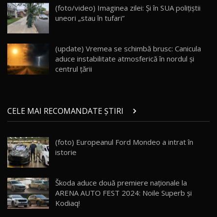
DM-i / Test Drive AutoBlog.MD
(foto/video) Imaginea zilei: Și în SUA polițiștii
30:08
uneori „stau în tufari”
Noul Geely EX5 EM-i care a cucerit Moldova
înainte să ajungă în showroom / Test Drive
19
23:36
AutoBlog.MD
(update) Vremea se schimbă brusc: Canicula
aduce instabilitate atmosferică în nordul și
Noul ZEEKR 7X / Test Drive AutoBlog.MD
centrul țării
29:08
20
Micul BYD Dolphin Surf / Test Drive
CELE MAI RECOMANDATE ȘTIRI
AutoBlog.MD
21
16:59
(foto) Europeanul Ford Mondeo a intrat în
Noua Mazda 6e / Test Drive AutoBlog.MD
istorie
26:59
22
Lynk & Co 01 / Test Drive AutoBlog.MD
Škoda aduce două premiere naționale la
25:19
23
ARENA AUTO FEST 2024: Noile Superb și
Kodiaq!