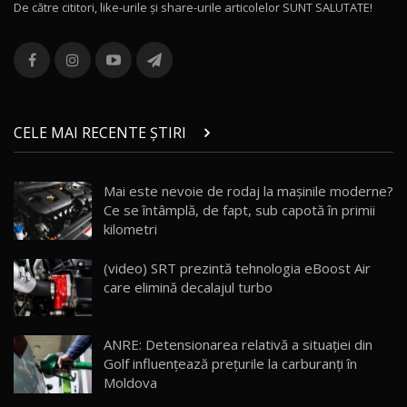
De către cititori, like-urile şi share-urile articolelor SUNT SALUTATE!
ROX 01: Test drive cu noul SUV chinezesc care
combină aventura cu luxul / AutoBlog.MD
13
36:08
ZEEKR 9X în Moldova: Am condus gigantul
chinez care face lumea să se întoarcă după el
14
CELE MAI RECENTE ȘTIRI
17:27
/ AutoBlog.MD
Noua Mazda CX-5 / Test Drive AutoBlog.MD
Mai este nevoie de rodaj la mașinile moderne?
14:37
15
Ce se întâmplă, de fapt, sub capotă în primii
kilometri
Cum merge? Škoda Octavia 4×4 DSG facelift //
AutoBlogMD
(video) SRT prezintă tehnologia eBoost Air
16
13:10
care elimină decalajul turbo
Lotus Eletre R / Test Drive AutoBlog.MD
20:06
17
ANRE: Detensionarea relativă a situației din
Golf influențează prețurile la carburanți în
Moldova
Va fi modelul nr.1 BYD în Moldova? BYD Seal U
18