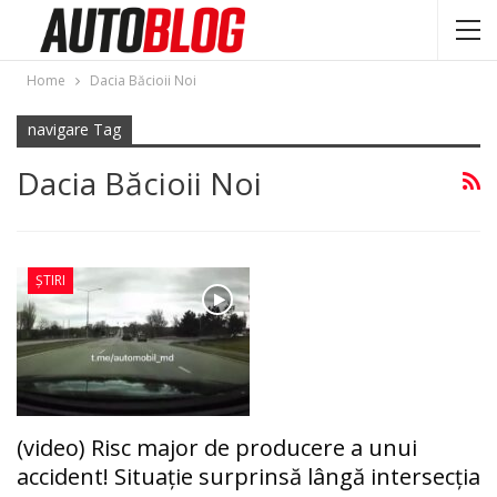
Home
Dacia Băcioii Noi
navigare Tag
Dacia Băcioii Noi
ȘTIRI
(video) Risc major de producere a unui
accident! Situaţie surprinsă lângă intersecția