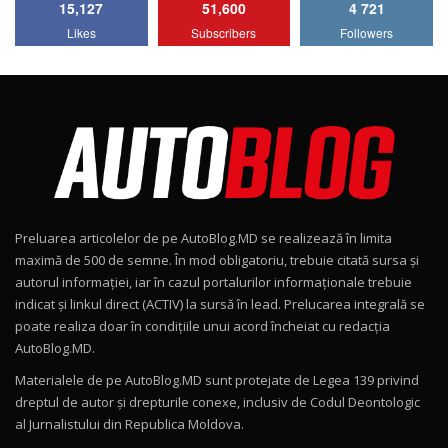
15,127
51,600
4 721
Lotus Emira Turbo SE / Test Drive
Likes
Subscribers
Followers
AutoBlog.MD
7
24:06
Noul Škoda Kodiaq RS / Test Drive
AutoBlog.MD în premieră națională
8
15:08
Noul Geely EX2 / Test Drive AutoBlog.MD
15:22
9
Preluarea articolelor de pe AutoBlog.MD se realizează în limita
Mercedes-AMG E 53 HYBRID 4MATIC+ / Test
maximă de 500 de semne. În mod obligatoriu, trebuie citată sursa și
Drive AutoBlog.MD
10
autorul informației, iar în cazul portalurilor informaționale trebuie
16:27
indicat și linkul direct (ACTIV) la sursă în lead. Prelucarea integrală se
poate realiza doar în condițiile unui acord încheiat cu redacţia
Noul Volvo ES90 / Test Drive AutoBlog.MD
AutoBlog.MD.
27:58
11
Materialele de pe AutoBlog.MD sunt protejate de Legea 139 privind
dreptul de autor și drepturile conexe, inclusiv de Codul Deontologic
Noul MG HS / Test Drive AutoBlog.MD
al Jurnalistului din Republica Moldova.
16:48
12