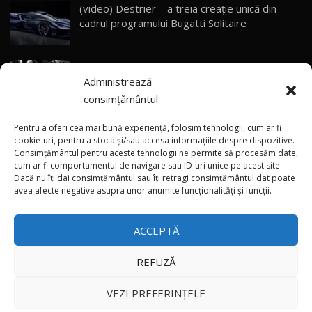
(video) Destrier – a treia creație unică din
Primele impresii despre BYD Seal U DM-i,
cadrul programului Bugatti Solitaire
Sealion 7 și Seal 5 DM-i / Test Drive
30
10:58
AutoBlog.MD
(video) SRT prezintă tehnologia eBoost Air
Noua Toyota Corolla Cross facelift / Test Drive
Administrează
care elimină decalajul turbo
AutoBlog.MD
31
13:56
consimțământul
ANRE: Detensionarea relativă a situației din
Noul Volvo EX90 / Test Drive AutoBlog.MD
Pentru a oferi cea mai bună experiență, folosim tehnologii, cum ar fi
32:06
32
Golf influențează prețurile la carburanți în
cookie-uri, pentru a stoca și/sau accesa informațiile despre dispozitive.
Consimțământul pentru aceste tehnologii ne permite să procesăm date,
Moldova
cum ar fi comportamentul de navigare sau ID-uri unice pe acest site.
Dacă nu îți dai consimțământul sau îți retragi consimțământul dat poate
×
MG RX5 - își merită banii? / Test Drive
(foto/video) Imaginea zilei: Și în SUA polițiștii
avea afecte negative asupra unor anumite funcționalități și funcții.
AutoBlog.MD
33
uneori „stau în tufari”
18:51
ACCEPTĂ
Noul DACIA DUSTER DIESEL! Primul test drive în
română
34
15:39
REFUZĂ
Toate drepturile rezervate © 2026
Noul Mercedes-Benz E 350 e - cât consumă?! /
VEZI PREFERINȚELE
Test Drive AutoBlog.MD
35
26:49