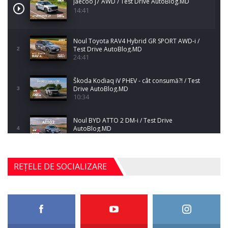
Jaecoo J7 AWD / Test Drive AutoBlog.MD
14:41
Noul Toyota RAV4 Hybrid GR SPORT AWD-i /
Test Drive AutoBlog.MD
2
24:41
Škoda Kodiaq iV PHEV - cât consumă?! / Test
Drive AutoBlog.MD
3
10:34
Noul BYD ATTO 2 DM-i / Test Drive
AutoBlog.MD
4
17:35
Noul Mercedes-Benz S-Class facelift (S 580
REȚELE DE SOCIALIZARE
4MATIC V223) / Test Drive AutoBlog.MD
5
27:33
HAVAL H5 / Test Drive AutoBlog.MD
11:58
6