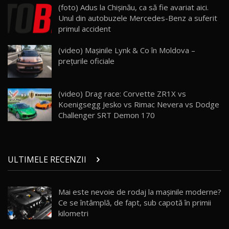
ZEEKR 009: Cel mai Performant și Confortabil
(foto) Adus la Chişinău, ca să fie avariat aici.
Van Electric Testat în Moldova / AutoBlog.MD
24
Unul din autobuzele Mercedes-Benz a suferit
26:38
primul accident
Land Rover Defender OCTA Edition One: Cel
(video) Mașinile Lynk & Co în Moldova –
mai Exclusiv și Puternic Defender Testat în
25
32:21
Moldova
prețurile oficiale
Porsche 911 Spirit 70 / Test Drive
AutoBlog.MD
26
(video) Drag race: Corvette ZR1X vs
10:57
Koenigsegg Jesko vs Rimac Nevera vs Dodge
Challenger SRT Demon 170
Test Drive: Noile modele FENDT! Cum e să
conduci un tractor?!
27
22:49
ULTIMELE RECENZII
Noul Geely Monjaro 2025! Mai ieftin și mai
dotat / Test Drive AutoBlog.MD
28
23:05
Mai este nevoie de rodaj la mașinile moderne?
Ce se întâmplă, de fapt, sub capotă în primii
ZEEKR 9X - PRIMUL TEST DRIVE ÎN ROMÂNĂ!
CUM SE CONDUCE?
29
kilometri
33:40