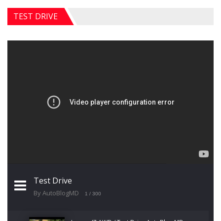
TEST DRIVE
Test Drive
By AutoBlogMD
1
/ 300