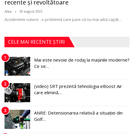
recente şi revoltătoare
Alex
30 august 2022
Accidentele rutiere - o problemă care pare să nu mai aibă capăt
…
CELE MAI RECENTE ȘTIRI
1
Mai este nevoie de rodaj la mașinile moderne?
Ce se…
2
(video) SRT prezintă tehnologia eBoost Air
care elimină…
3
ANRE: Detensionarea relativă a situației din
Golf…