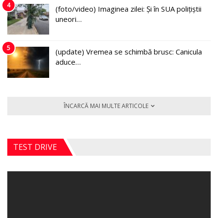
4
(foto/video) Imaginea zilei: Și în SUA polițiștii
uneori…
5
(update) Vremea se schimbă brusc: Canicula
aduce…
ÎNCARCĂ MAI MULTE ARTICOLE
TEST DRIVE