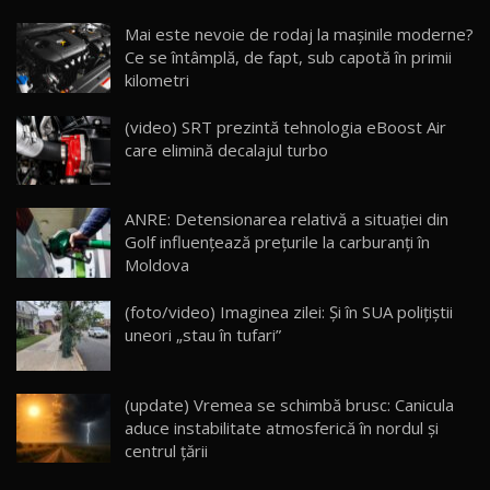
Noua Mazda CX-5 / Test Drive AutoBlog.MD
Mai este nevoie de rodaj la mașinile moderne?
14:37
15
Ce se întâmplă, de fapt, sub capotă în primii
kilometri
Cum merge? Škoda Octavia 4×4 DSG facelift //
AutoBlogMD
(video) SRT prezintă tehnologia eBoost Air
16
13:10
care elimină decalajul turbo
Lotus Eletre R / Test Drive AutoBlog.MD
20:06
17
ANRE: Detensionarea relativă a situației din
Golf influențează prețurile la carburanți în
Moldova
Va fi modelul nr.1 BYD în Moldova? BYD Seal U
DM-i / Test Drive AutoBlog.MD
18
(foto/video) Imaginea zilei: Și în SUA polițiștii
30:08
uneori „stau în tufari”
Noul Geely EX5 EM-i care a cucerit Moldova
înainte să ajungă în showroom / Test Drive
19
23:36
AutoBlog.MD
(update) Vremea se schimbă brusc: Canicula
aduce instabilitate atmosferică în nordul și
Noul ZEEKR 7X / Test Drive AutoBlog.MD
centrul țării
29:08
20