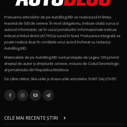
Noul Geely EX2 / Test Drive AutoBlog.MD
15:22
9
Preluarea articolelor de pe AutoBlog.MD se realizează în limita
Mercedes-AMG E 53 HYBRID 4MATIC+ / Test
maximă de 500 de semne. În mod obligatoriu, trebuie citată sursa și
Drive AutoBlog.MD
10
autorul informației, iar în cazul portalurilor informaționale trebuie
16:27
indicat și linkul direct (ACTIV) la sursă în lead. Prelucarea integrală se
poate realiza doar în condițiile unui acord încheiat cu redacţia
Noul Volvo ES90 / Test Drive AutoBlog.MD
AutoBlog.MD.
27:58
11
Materialele de pe AutoBlog.MD sunt protejate de Legea 139 privind
dreptul de autor și drepturile conexe, inclusiv de Codul Deontologic
Noul MG HS / Test Drive AutoBlog.MD
al Jurnalistului din Republica Moldova.
16:48
12
De către cititori, like-urile şi share-urile articolelor SUNT SALUTATE!
ROX 01: Test drive cu noul SUV chinezesc care
combină aventura cu luxul / AutoBlog.MD
13
36:08
ZEEKR 9X în Moldova: Am condus gigantul
chinez care face lumea să se întoarcă după el
14
CELE MAI RECENTE ȘTIRI
17:27
/ AutoBlog.MD