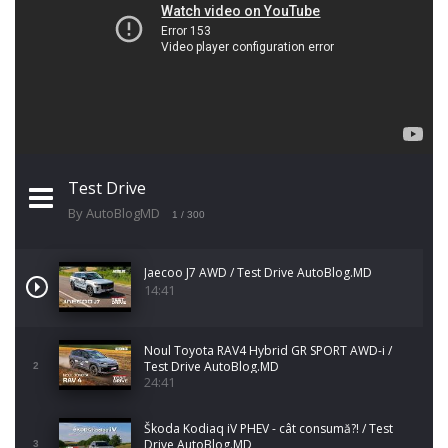
Test Drive
By AutoBlogMD
1
/ 300
Jaecoo J7 AWD / Test Drive AutoBlog.MD
14:41
Noul Toyota RAV4 Hybrid GR SPORT AWD-i /
Test Drive AutoBlog.MD
2
24:41
Škoda Kodiaq iV PHEV - cât consumă?! / Test
Drive AutoBlog.MD
3