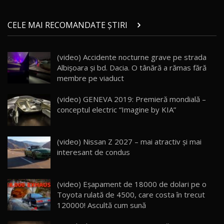
Micul BYD Dolphin Surf / Test Drive
CELE MAI RECOMANDATE ȘTIRI
AutoBlog.MD
21
16:59
(video) Accidente nocturne grave pe strada
Noua Mazda 6e / Test Drive AutoBlog.MD
Albişoara şi bd. Dacia. O tânără a rămas fără
26:59
22
membre pe viaduct
Lynk & Co 01 / Test Drive AutoBlog.MD
(video) GENEVA 2019: Premieră mondială –
25:19
23
conceptul electric “Imagine by KIA”
ZEEKR 009: Cel mai Performant și Confortabil
(video) Nissan Z 2027 – mai atractiv și mai
Van Electric Testat în Moldova / AutoBlog.MD
24
interesant de condus
26:38
Land Rover Defender OCTA Edition One: Cel
(video) Eşapament de 18000 de dolari pe o
mai Exclusiv și Puternic Defender Testat în
25
32:21
Moldova
Toyota rulată de 4500, care costa în trecut
120000! Ascultă cum sună
Porsche 911 Spirit 70 / Test Drive
AutoBlog.MD
26