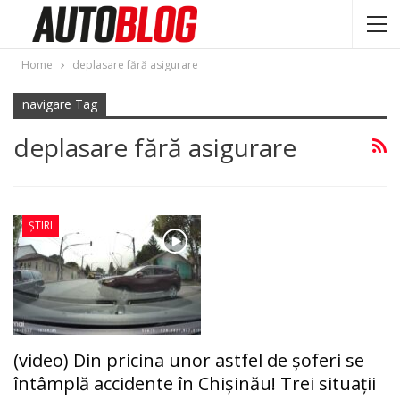
Home
deplasare fără asigurare
navigare Tag
deplasare fără asigurare
ȘTIRI
(video) Din pricina unor astfel de şoferi se
întâmplă accidente în Chişinău! Trei situaţii