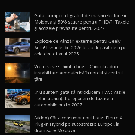
Noua Mazda CX-5 / Test Drive AutoBlog.MD
Gata cu importul gratuit de mașini electrice în
14:37
15
Moldova și 50% scutire pentru PHEV?! Taxele
și accizele prevăzute pentru 2027
Cum merge? Škoda Octavia 4×4 DSG facelift //
AutoBlogMD
Explozie de vânzări externe pentru Geely
16
13:10
Auto! Livrările din 2026 le-au depășit deja pe
cele din tot anul 2025
Lotus Eletre R / Test Drive AutoBlog.MD
20:06
17
Vremea se schimbă brusc: Canicula aduce
instabilitate atmosferică în nordul și centrul
țării
Va fi modelul nr.1 BYD în Moldova? BYD Seal U
DM-i / Test Drive AutoBlog.MD
18
„Nu suntem gata să introducem TVA”: Vasile
30:08
Tofan a anunțat propuneri de taxare a
automobilelor din 2027
Noul Geely EX5 EM-i care a cucerit Moldova
înainte să ajungă în showroom / Test Drive
19
23:36
AutoBlog.MD
(video) Cât a consumat noul Lotus Eletre X
Plug-in Hybrid pe autostrăzile Europei, în
Noul ZEEKR 7X / Test Drive AutoBlog.MD
drum spre Moldova
29:08
20