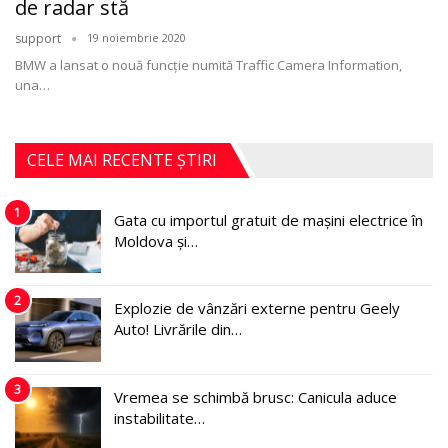
de radar stă
support
19 noiembrie 2020
BMW a lansat o nouă funcţie numită Traffic Camera Information,
una
…
CELE MAI RECENTE ȘTIRI
1
Gata cu importul gratuit de mașini electrice în
Moldova și…
2
Explozie de vânzări externe pentru Geely
Auto! Livrările din…
3
Vremea se schimbă brusc: Canicula aduce
instabilitate…