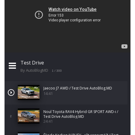
Test Drive
By AutoBlogMD
1
/ 300
Jaecoo J7 AWD / Test Drive AutoBlog.MD
14:41
Noul Toyota RAV4 Hybrid GR SPORT AWD-i /
Test Drive AutoBlog.MD
2
24:41