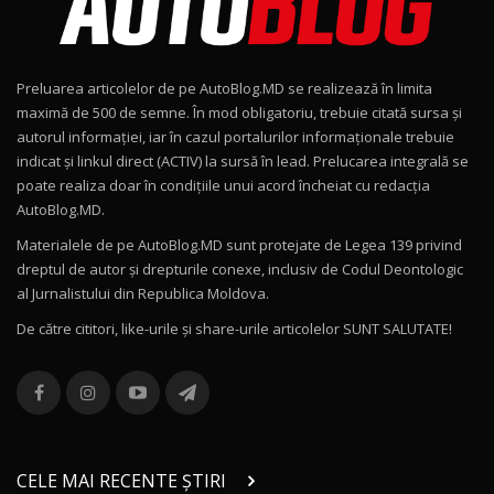
Noul Geely EX2 / Test Drive AutoBlog.MD
15:22
9
Preluarea articolelor de pe AutoBlog.MD se realizează în limita
Mercedes-AMG E 53 HYBRID 4MATIC+ / Test
maximă de 500 de semne. În mod obligatoriu, trebuie citată sursa și
Drive AutoBlog.MD
10
autorul informației, iar în cazul portalurilor informaționale trebuie
16:27
indicat și linkul direct (ACTIV) la sursă în lead. Prelucarea integrală se
poate realiza doar în condițiile unui acord încheiat cu redacţia
Noul Volvo ES90 / Test Drive AutoBlog.MD
AutoBlog.MD.
27:58
11
Materialele de pe AutoBlog.MD sunt protejate de Legea 139 privind
dreptul de autor și drepturile conexe, inclusiv de Codul Deontologic
Noul MG HS / Test Drive AutoBlog.MD
al Jurnalistului din Republica Moldova.
16:48
12
De către cititori, like-urile şi share-urile articolelor SUNT SALUTATE!
ROX 01: Test drive cu noul SUV chinezesc care
combină aventura cu luxul / AutoBlog.MD
13
36:08
ZEEKR 9X în Moldova: Am condus gigantul
chinez care face lumea să se întoarcă după el
14
CELE MAI RECENTE ȘTIRI
17:27
/ AutoBlog.MD