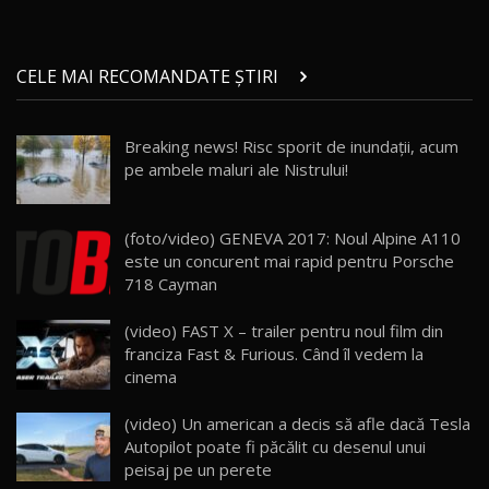
Micul BYD Dolphin Surf / Test Drive
CELE MAI RECOMANDATE ȘTIRI
AutoBlog.MD
21
16:59
Breaking news! Risc sporit de inundaţii, acum
Noua Mazda 6e / Test Drive AutoBlog.MD
pe ambele maluri ale Nistrului!
26:59
22
Lynk & Co 01 / Test Drive AutoBlog.MD
(foto/video) GENEVA 2017: Noul Alpine A110
25:19
23
este un concurent mai rapid pentru Porsche
718 Cayman
ZEEKR 009: Cel mai Performant și Confortabil
(video) FAST X – trailer pentru noul film din
Van Electric Testat în Moldova / AutoBlog.MD
24
franciza Fast & Furious. Când îl vedem la
26:38
cinema
Land Rover Defender OCTA Edition One: Cel
(video) Un american a decis să afle dacă Tesla
mai Exclusiv și Puternic Defender Testat în
25
32:21
Moldova
Autopilot poate fi păcălit cu desenul unui
peisaj pe un perete