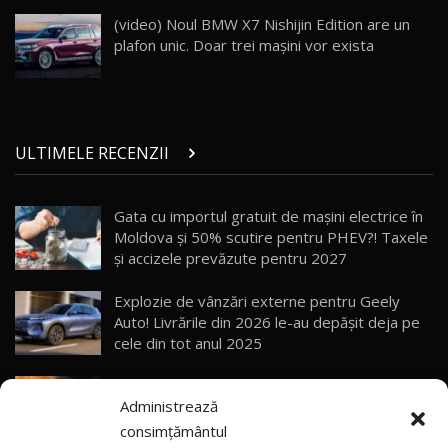
Porsche 911 Spirit 70 / Test Drive
AutoBlog.MD
26
(video) Noul BMW X7 Nishijin Edition are un
10:57
plafon unic. Doar trei maşini vor exista
Test Drive: Noile modele FENDT! Cum e să
conduci un tractor?!
27
22:49
ULTIMELE RECENZII
Noul Geely Monjaro 2025! Mai ieftin și mai
dotat / Test Drive AutoBlog.MD
28
23:05
Gata cu importul gratuit de mașini electrice în
Moldova și 50% scutire pentru PHEV?! Taxele
ZEEKR 9X - PRIMUL TEST DRIVE ÎN ROMÂNĂ!
CUM SE CONDUCE?
29
și accizele prevăzute pentru 2027
33:40
Explozie de vânzări externe pentru Geely
Primele impresii despre BYD Seal U DM-i,
Auto! Livrările din 2026 le-au depășit deja pe
Sealion 7 și Seal 5 DM-i / Test Drive
30
cele din tot anul 2025
10:58
AutoBlog.MD
Vremea se schimbă brusc: Canicula aduce
Noua Toyota Corolla Cross facelift / Test Drive
Administrează
instabilitate atmosferică în nordul și centrul
AutoBlog.MD
31
13:56
țării
consimțământul