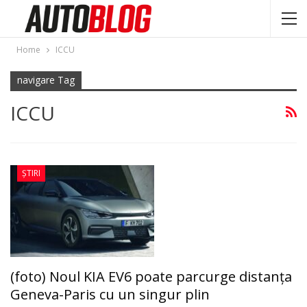
Home
ICCU
navigare Tag
ICCU
ȘTIRI
(foto) Noul KIA EV6 poate parcurge distanţa
Geneva-Paris cu un singur plin