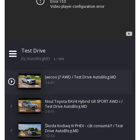
Test Drive
By AutoBlogMD
1
/ 300
Jaecoo J7 AWD / Test Drive AutoBlog.MD
14:41
Noul Toyota RAV4 Hybrid GR SPORT AWD-i /
Test Drive AutoBlog.MD
2
24:41
Škoda Kodiaq iV PHEV - cât consumă?! / Test
Drive AutoBlog.MD
3
10:34