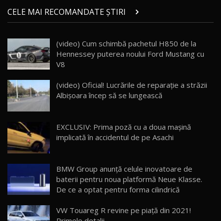
Micul BYD Dolphin Surf / Test Drive
CELE MAI RECOMANDATE ȘTIRI
AutoBlog.MD
21
16:59
(video) Cum schimbă pachetul H850 de la
Noua Mazda 6e / Test Drive AutoBlog.MD
Hennessey puterea noului Ford Mustang cu
26:59
22
V8
Lynk & Co 01 / Test Drive AutoBlog.MD
(video) Oficial! Lucrările de reparaţie a străzii
25:19
23
Albişoara încep să se lungească
ZEEKR 009: Cel mai Performant și Confortabil
EXCLUSIV: Prima poză cu a doua mașină
Van Electric Testat în Moldova / AutoBlog.MD
24
implicată în accidentul de pe Asachi
26:38
Land Rover Defender OCTA Edition One: Cel
BMW Group anunţă celule inovatoare de
mai Exclusiv și Puternic Defender Testat în
25
32:21
Moldova
baterii pentru noua platformă Neue Klasse.
De ce a optat pentru forma cilindrică
Porsche 911 Spirit 70 / Test Drive
AutoBlog.MD
26
VW Touareg R revine pe piaţă din 2021!
10:57
Primele detalii