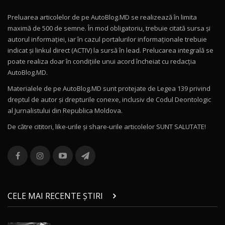
Preluarea articolelor de pe AutoBlog.MD se realizează în limita
Mercedes-AMG E 53 HYBRID 4MATIC+ / Test
maximă de 500 de semne. În mod obligatoriu, trebuie citată sursa și
Drive AutoBlog.MD
10
autorul informației, iar în cazul portalurilor informaționale trebuie
16:27
indicat și linkul direct (ACTIV) la sursă în lead. Prelucarea integrală se
poate realiza doar în condițiile unui acord încheiat cu redacţia
Noul Volvo ES90 / Test Drive AutoBlog.MD
AutoBlog.MD.
27:58
11
Materialele de pe AutoBlog.MD sunt protejate de Legea 139 privind
dreptul de autor și drepturile conexe, inclusiv de Codul Deontologic
Noul MG HS / Test Drive AutoBlog.MD
al Jurnalistului din Republica Moldova.
16:48
12
De către cititori, like-urile şi share-urile articolelor SUNT SALUTATE!
ROX 01: Test drive cu noul SUV chinezesc care
combină aventura cu luxul / AutoBlog.MD
13
36:08
ZEEKR 9X în Moldova: Am condus gigantul
chinez care face lumea să se întoarcă după el
14
CELE MAI RECENTE ȘTIRI
17:27
/ AutoBlog.MD
Noua Mazda CX-5 / Test Drive AutoBlog.MD