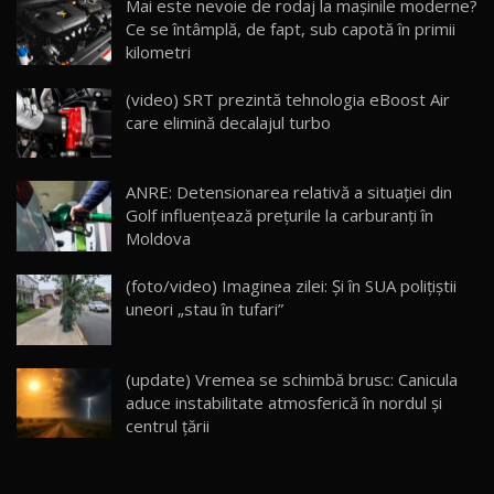
Mai este nevoie de rodaj la mașinile moderne?
14:37
15
Ce se întâmplă, de fapt, sub capotă în primii
kilometri
Cum merge? Škoda Octavia 4×4 DSG facelift //
AutoBlogMD
(video) SRT prezintă tehnologia eBoost Air
16
13:10
care elimină decalajul turbo
Lotus Eletre R / Test Drive AutoBlog.MD
20:06
17
ANRE: Detensionarea relativă a situației din
Golf influențează prețurile la carburanți în
Moldova
Va fi modelul nr.1 BYD în Moldova? BYD Seal U
DM-i / Test Drive AutoBlog.MD
18
(foto/video) Imaginea zilei: Și în SUA polițiștii
30:08
uneori „stau în tufari”
Noul Geely EX5 EM-i care a cucerit Moldova
înainte să ajungă în showroom / Test Drive
19
23:36
AutoBlog.MD
(update) Vremea se schimbă brusc: Canicula
aduce instabilitate atmosferică în nordul și
Noul ZEEKR 7X / Test Drive AutoBlog.MD
centrul țării
29:08
20