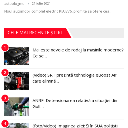
autoblogmd
21 iulie 2021
Noul automobil complet electric KIA EV6, promite să ofere cea
…
CELE MAI RECENTE ȘTIRI
1
Mai este nevoie de rodaj la mașinile moderne?
Ce se…
2
(video) SRT prezintă tehnologia eBoost Air
care elimină…
3
ANRE: Detensionarea relativă a situației din
Golf…
4
(foto/video) Imaginea zilei: Și în SUA polițiștii