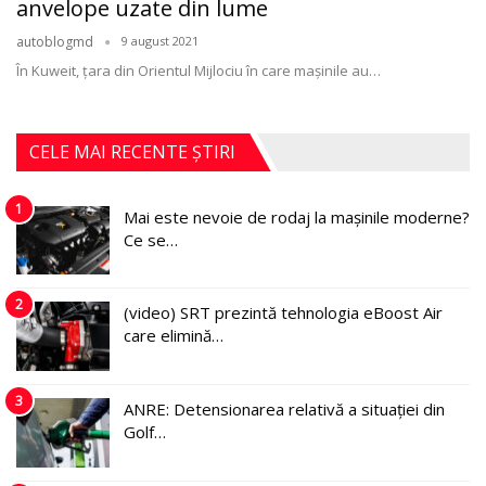
anvelope uzate din lume
autoblogmd
9 august 2021
În Kuweit, ţara din Orientul Mijlociu în care mașinile au
…
CELE MAI RECENTE ȘTIRI
1
Mai este nevoie de rodaj la mașinile moderne?
Ce se…
2
(video) SRT prezintă tehnologia eBoost Air
care elimină…
3
ANRE: Detensionarea relativă a situației din
Golf…