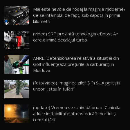
Noua Mazda CX-5 / Test Drive AutoBlog.MD
Mai este nevoie de rodaj la mașinile moderne?
14:37
15
Ce se întâmplă, de fapt, sub capotă în primii
kilometri
Cum merge? Škoda Octavia 4×4 DSG facelift //
AutoBlogMD
(video) SRT prezintă tehnologia eBoost Air
16
13:10
care elimină decalajul turbo
Lotus Eletre R / Test Drive AutoBlog.MD
20:06
17
ANRE: Detensionarea relativă a situației din
Golf influențează prețurile la carburanți în
Moldova
Va fi modelul nr.1 BYD în Moldova? BYD Seal U
DM-i / Test Drive AutoBlog.MD
18
(foto/video) Imaginea zilei: Și în SUA polițiștii
30:08
uneori „stau în tufari”
Noul Geely EX5 EM-i care a cucerit Moldova
înainte să ajungă în showroom / Test Drive
19
23:36
AutoBlog.MD
(update) Vremea se schimbă brusc: Canicula
aduce instabilitate atmosferică în nordul și
Noul ZEEKR 7X / Test Drive AutoBlog.MD
centrul țării
29:08
20