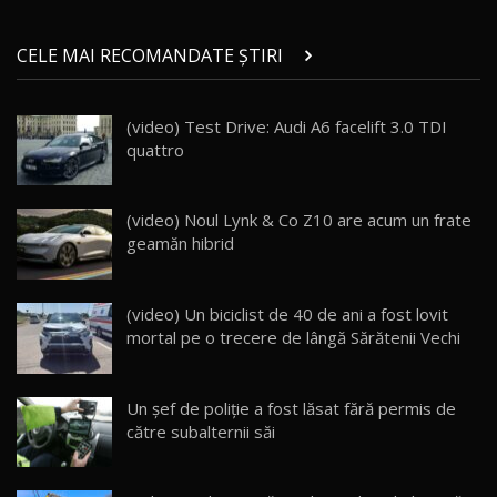
Micul BYD Dolphin Surf / Test Drive
CELE MAI RECOMANDATE ȘTIRI
AutoBlog.MD
21
16:59
(video) Test Drive: Audi A6 facelift 3.0 TDI
Noua Mazda 6e / Test Drive AutoBlog.MD
quattro
26:59
22
Lynk & Co 01 / Test Drive AutoBlog.MD
(video) Noul Lynk & Co Z10 are acum un frate
25:19
23
geamăn hibrid
ZEEKR 009: Cel mai Performant și Confortabil
(video) Un biciclist de 40 de ani a fost lovit
Van Electric Testat în Moldova / AutoBlog.MD
24
mortal pe o trecere de lângă Sărătenii Vechi
26:38
Land Rover Defender OCTA Edition One: Cel
Un șef de poliție a fost lăsat fără permis de
mai Exclusiv și Puternic Defender Testat în
25
32:21
Moldova
către subalternii săi
Porsche 911 Spirit 70 / Test Drive
AutoBlog.MD
26