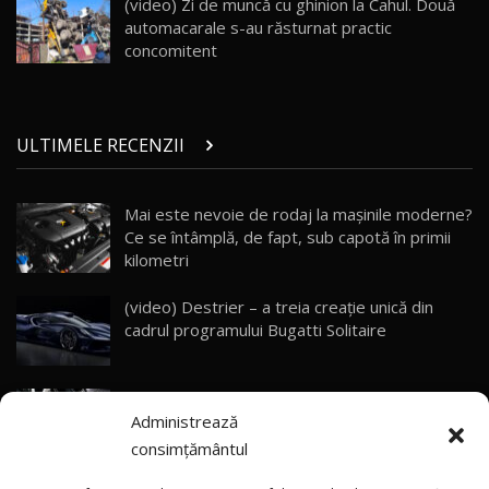
(video) Zi de muncă cu ghinion la Cahul. Două
10:57
automacarale s-au răsturnat practic
concomitent
Test Drive: Noile modele FENDT! Cum e să
conduci un tractor?!
27
22:49
ULTIMELE RECENZII
Noul Geely Monjaro 2025! Mai ieftin și mai
dotat / Test Drive AutoBlog.MD
28
23:05
Mai este nevoie de rodaj la mașinile moderne?
Ce se întâmplă, de fapt, sub capotă în primii
ZEEKR 9X - PRIMUL TEST DRIVE ÎN ROMÂNĂ!
CUM SE CONDUCE?
29
kilometri
33:40
(video) Destrier – a treia creație unică din
Primele impresii despre BYD Seal U DM-i,
cadrul programului Bugatti Solitaire
Sealion 7 și Seal 5 DM-i / Test Drive
30
10:58
AutoBlog.MD
(video) SRT prezintă tehnologia eBoost Air
Noua Toyota Corolla Cross facelift / Test Drive
Administrează
care elimină decalajul turbo
AutoBlog.MD
31
13:56
consimțământul