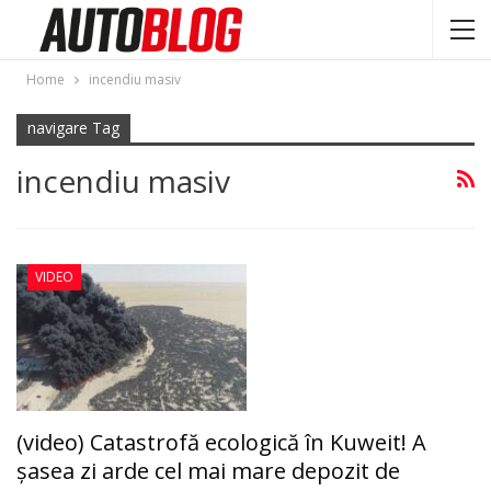
Home
incendiu masiv
navigare Tag
incendiu masiv
VIDEO
(video) Catastrofă ecologică în Kuweit! A
şasea zi arde cel mai mare depozit de