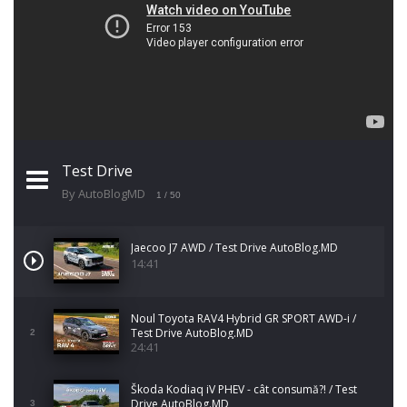
Test Drive
By AutoBlogMD
1
/ 50
Jaecoo J7 AWD / Test Drive AutoBlog.MD
14:41
Noul Toyota RAV4 Hybrid GR SPORT AWD-i /
Test Drive AutoBlog.MD
2
24:41
Škoda Kodiaq iV PHEV - cât consumă?! / Test
Drive AutoBlog.MD
3