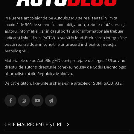
Noul Geely EX2 / Test Drive AutoBlog.MD
15:22
9
Preluarea articolelor de pe AutoBlog.MD se realizează în limita
Mercedes-AMG E 53 HYBRID 4MATIC+ / Test
maximă de 500 de semne. În mod obligatoriu, trebuie citată sursa și
Drive AutoBlog.MD
10
autorul informației, iar în cazul portalurilor informaționale trebuie
16:27
indicat și linkul direct (ACTIV) la sursă în lead. Prelucarea integrală se
poate realiza doar în condițiile unui acord încheiat cu redacţia
Noul Volvo ES90 / Test Drive AutoBlog.MD
AutoBlog.MD.
27:58
11
Materialele de pe AutoBlog.MD sunt protejate de Legea 139 privind
dreptul de autor și drepturile conexe, inclusiv de Codul Deontologic
Noul MG HS / Test Drive AutoBlog.MD
al Jurnalistului din Republica Moldova.
16:48
12
De către cititori, like-urile şi share-urile articolelor SUNT SALUTATE!
ROX 01: Test drive cu noul SUV chinezesc care
combină aventura cu luxul / AutoBlog.MD
13
36:08
ZEEKR 9X în Moldova: Am condus gigantul
chinez care face lumea să se întoarcă după el
14
CELE MAI RECENTE ȘTIRI
17:27
/ AutoBlog.MD