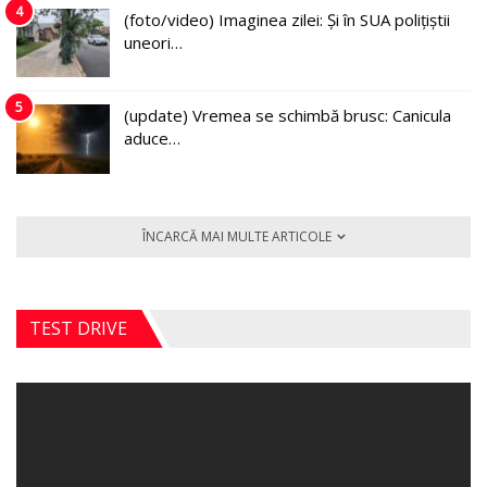
4
(foto/video) Imaginea zilei: Și în SUA polițiștii
uneori…
5
(update) Vremea se schimbă brusc: Canicula
aduce…
ÎNCARCĂ MAI MULTE ARTICOLE
TEST DRIVE