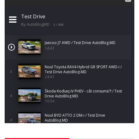
Test Drive
By AutoBlogMD
1
/ 300
Jaecoo J7 AWD / Test Drive AutoBlog.MD
14:41
Noul Toyota RAV4 Hybrid GR SPORT AWD-i /
Test Drive AutoBlog.MD
2
24:41
Škoda Kodiaq iV PHEV - cât consumă?! / Test
Drive AutoBlog.MD
3
10:34
Noul BYD ATTO 2 DM-i / Test Drive
AutoBlog.MD
4
17:35