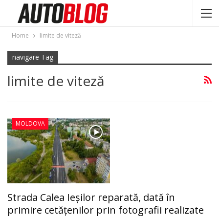
Home
limite de viteză
navigare Tag
limite de viteză
MOLDOVA
Strada Calea Ieşilor reparată, dată în
primire cetăţenilor prin fotografii realizate