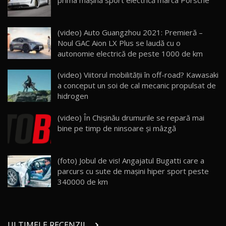
prima maşină sport electrică marca Porsche
26:59
Lynk & Co 01 / Test Drive AutoBlog.MD
(video) Auto Guangzhou 2021: Premieră –
25:19
23
Noul GAC Aion LX Plus se laudă cu o
autonomie electrică de peste 1000 de km
ZEEKR 009: Cel mai Performant și Confortabil
(video) Viitorul mobilității în off-road? Kawasaki
Van Electric Testat în Moldova / AutoBlog.MD
24
a conceput un soi de cal mecanic propulsat de
26:38
hidrogen
Land Rover Defender OCTA Edition One: Cel
(video) În Chişinău drumurile se repară mai
mai Exclusiv și Puternic Defender Testat în
25
32:21
Moldova
bine pe timp de ninsoare şi mâzgă
Porsche 911 Spirit 70 / Test Drive
AutoBlog.MD
26
(foto) Jobul de vis! Angajatul Bugatti care a
10:57
parcurs cu sute de maşini hiper sport peste
340000 de km
Test Drive: Noile modele FENDT! Cum e să
conduci un tractor?!
27
22:49
ULTIMELE RECENZII