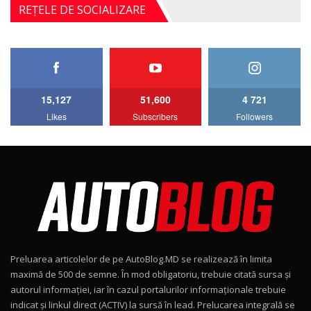
Noul Mercedes-Benz S-Class facelift (S 580
REȚELE DE SOCIALIZARE
4MATIC V223) / Test Drive AutoBlog.MD
5
27:33
HAVAL H5 / Test Drive AutoBlog.MD
11:58
6
15,127
51,600
4 721
Lotus Emira Turbo SE / Test Drive
Likes
Subscribers
Followers
AutoBlog.MD
7
24:06
Noul Škoda Kodiaq RS / Test Drive
AutoBlog.MD în premieră națională
8
15:08
Noul Geely EX2 / Test Drive AutoBlog.MD
15:22
9
Preluarea articolelor de pe AutoBlog.MD se realizează în limita
Mercedes-AMG E 53 HYBRID 4MATIC+ / Test
maximă de 500 de semne. În mod obligatoriu, trebuie citată sursa și
Drive AutoBlog.MD
10
autorul informației, iar în cazul portalurilor informaționale trebuie
16:27
indicat și linkul direct (ACTIV) la sursă în lead. Prelucarea integrală se