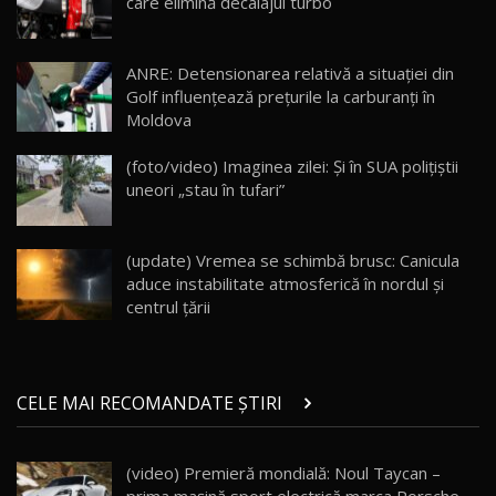
care elimină decalajul turbo
Lotus Eletre R / Test Drive AutoBlog.MD
20:06
17
ANRE: Detensionarea relativă a situației din
Golf influențează prețurile la carburanți în
Moldova
Va fi modelul nr.1 BYD în Moldova? BYD Seal U
DM-i / Test Drive AutoBlog.MD
18
(foto/video) Imaginea zilei: Și în SUA polițiștii
30:08
uneori „stau în tufari”
Noul Geely EX5 EM-i care a cucerit Moldova
înainte să ajungă în showroom / Test Drive
19
23:36
AutoBlog.MD
(update) Vremea se schimbă brusc: Canicula
aduce instabilitate atmosferică în nordul și
Noul ZEEKR 7X / Test Drive AutoBlog.MD
centrul țării
29:08
20
Micul BYD Dolphin Surf / Test Drive
CELE MAI RECOMANDATE ȘTIRI
AutoBlog.MD
21
16:59
(video) Premieră mondială: Noul Taycan –
Noua Mazda 6e / Test Drive AutoBlog.MD
22