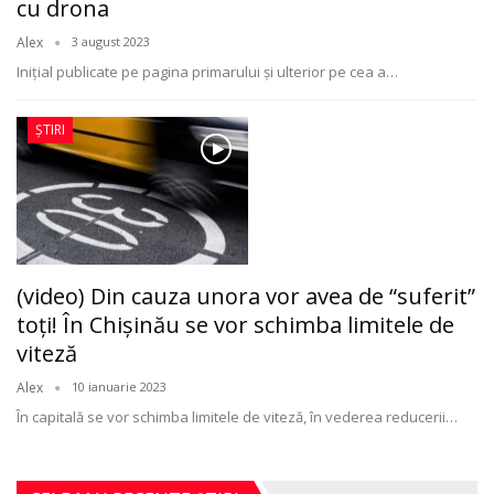
cu drona
Alex
3 august 2023
Iniţial publicate pe pagina primarului şi ulterior pe cea a
…
ȘTIRI
(video) Din cauza unora vor avea de “suferit”
toţi! În Chişinău se vor schimba limitele de
viteză
Alex
10 ianuarie 2023
În capitală se vor schimba limitele de viteză, în vederea reducerii
…