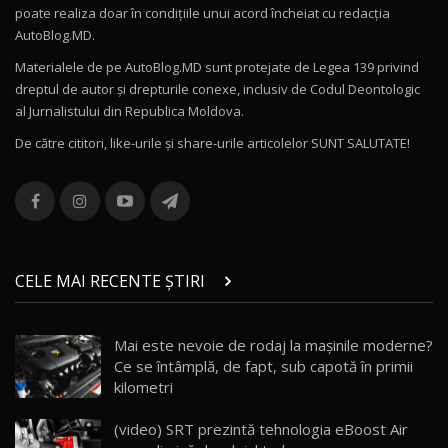
poate realiza doar în condițiile unui acord încheiat cu redacţia
Noul Volvo ES90 / Test Drive AutoBlog.MD
AutoBlog.MD.
27:58
11
Materialele de pe AutoBlog.MD sunt protejate de Legea 139 privind
dreptul de autor și drepturile conexe, inclusiv de Codul Deontologic
Noul MG HS / Test Drive AutoBlog.MD
al Jurnalistului din Republica Moldova.
16:48
12
De către cititori, like-urile şi share-urile articolelor SUNT SALUTATE!
ROX 01: Test drive cu noul SUV chinezesc care
combină aventura cu luxul / AutoBlog.MD
13
36:08
ZEEKR 9X în Moldova: Am condus gigantul
chinez care face lumea să se întoarcă după el
14
CELE MAI RECENTE ȘTIRI
17:27
/ AutoBlog.MD
Noua Mazda CX-5 / Test Drive AutoBlog.MD
Mai este nevoie de rodaj la mașinile moderne?
14:37
15
Ce se întâmplă, de fapt, sub capotă în primii
kilometri
Cum merge? Škoda Octavia 4×4 DSG facelift //
AutoBlogMD
(video) SRT prezintă tehnologia eBoost Air
16
13:10