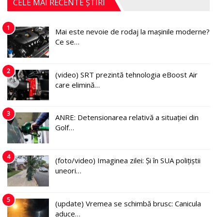
CELE MAI RECENTE ȘTIRI
1
Mai este nevoie de rodaj la mașinile moderne?
Ce se…
2
(video) SRT prezintă tehnologia eBoost Air
care elimină…
3
ANRE: Detensionarea relativă a situației din
Golf…
4
(foto/video) Imaginea zilei: Și în SUA polițiștii
uneori…
5
(update) Vremea se schimbă brusc: Canicula
aduce…