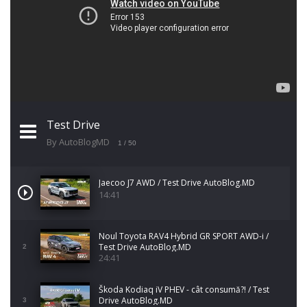
Test Drive
By AutoBlogMD
1
/ 50
Jaecoo J7 AWD / Test Drive AutoBlog.MD
14:41
Noul Toyota RAV4 Hybrid GR SPORT AWD-i /
Test Drive AutoBlog.MD
2
24:41
Škoda Kodiaq iV PHEV - cât consumă?! / Test
Drive AutoBlog.MD
3