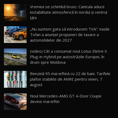
Noua Mazda CX-5 / Test Drive AutoBlog.MD
Vremea se schimbă brusc: Canicula aduce
14:37
15
instabilitate atmosferică în nordul și centrul
țării
Cum merge? Škoda Octavia 4×4 DSG facelift //
AutoBlogMD
„Nu suntem gata să introducem TVA”: Vasile
16
13:10
Tofan a anunțat propuneri de taxare a
automobilelor din 2027
Lotus Eletre R / Test Drive AutoBlog.MD
20:06
17
(video) Cât a consumat noul Lotus Eletre X
Plug-in Hybrid pe autostrăzile Europei, în
drum spre Moldova
Va fi modelul nr.1 BYD în Moldova? BYD Seal U
DM-i / Test Drive AutoBlog.MD
18
Benzină 95 mai ieftină cu 22 de bani. Tarifele
30:08
plafon stabilite de ANRE pentru vineri, 7
august
Noul Geely EX5 EM-i care a cucerit Moldova
înainte să ajungă în showroom / Test Drive
19
23:36
AutoBlog.MD
Noul Mercedes-AMG GT 4-Door Coupe
devine mai ieftin
Noul ZEEKR 7X / Test Drive AutoBlog.MD
29:08
20