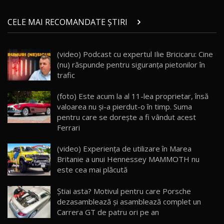
Micul BYD Dolphin Surf / Test Drive
CELE MAI RECOMANDATE ȘTIRI
AutoBlog.MD
21
16:59
(video) Podcast cu expertul Ilie Bricicaru: Cine
Noua Mazda 6e / Test Drive AutoBlog.MD
(nu) răspunde pentru siguranța pietonilor în
26:59
22
trafic
Lynk & Co 01 / Test Drive AutoBlog.MD
(foto) Este acum la al 11-lea proprietar, însă
25:19
23
valoarea nu şi-a pierdut-o în timp. Suma
pentru care se doreşte a fi vândut acest
Ferrari
ZEEKR 009: Cel mai Performant și Confortabil
Van Electric Testat în Moldova / AutoBlog.MD
24
(video) Experiența de utilizare în Marea
26:38
Britanie a unui Hennessey MAMMOTH nu
este cea mai plăcută
Land Rover Defender OCTA Edition One: Cel
mai Exclusiv și Puternic Defender Testat în
25
32:21
Moldova
Ştiai asta? Motivul pentru care Porsche
dezasamblează şi asamblează complet un
Carrera GT de patru ori pe an
Porsche 911 Spirit 70 / Test Drive
AutoBlog.MD
26