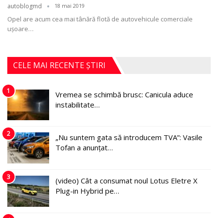
autoblogmd
18 mai 2019
Opel are acum cea mai tânără flotă de autovehicule comerciale
ușoare…
CELE MAI RECENTE ȘTIRI
1
Vremea se schimbă brusc: Canicula aduce
instabilitate…
2
„Nu suntem gata să introducem TVA”: Vasile
Tofan a anunțat…
3
(video) Cât a consumat noul Lotus Eletre X
Plug-in Hybrid pe…