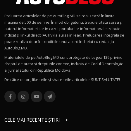
15:22
9
Preluarea articolelor de pe AutoBlog.MD se realizează în limita
Mercedes-AMG E 53 HYBRID 4MATIC+ / Test
maximă de 500 de semne. În mod obligatoriu, trebuie citată sursa și
Drive AutoBlog.MD
10
autorul informației, iar în cazul portalurilor informaționale trebuie
16:27
indicat și linkul direct (ACTIV) la sursă în lead. Prelucarea integrală se
poate realiza doar în condițiile unui acord încheiat cu redacţia
Noul Volvo ES90 / Test Drive AutoBlog.MD
AutoBlog.MD.
27:58
11
Materialele de pe AutoBlog.MD sunt protejate de Legea 139 privind
dreptul de autor și drepturile conexe, inclusiv de Codul Deontologic
Noul MG HS / Test Drive AutoBlog.MD
al Jurnalistului din Republica Moldova.
16:48
12
De către cititori, like-urile şi share-urile articolelor SUNT SALUTATE!
ROX 01: Test drive cu noul SUV chinezesc care
combină aventura cu luxul / AutoBlog.MD
13
36:08
ZEEKR 9X în Moldova: Am condus gigantul
chinez care face lumea să se întoarcă după el
14
CELE MAI RECENTE ȘTIRI
17:27
/ AutoBlog.MD