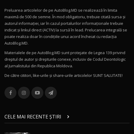
Preluarea articolelor de pe AutoBlog.MD se realizează în limita
Mercedes-AMG E 53 HYBRID 4MATIC+ / Test
maximă de 500 de semne. În mod obligatoriu, trebuie citată sursa și
Drive AutoBlog.MD
10
autorul informației, iar în cazul portalurilor informaționale trebuie
16:27
indicat și linkul direct (ACTIV) la sursă în lead. Prelucarea integrală se
poate realiza doar în condițiile unui acord încheiat cu redacţia
Noul Volvo ES90 / Test Drive AutoBlog.MD
AutoBlog.MD.
27:58
11
Materialele de pe AutoBlog.MD sunt protejate de Legea 139 privind
dreptul de autor și drepturile conexe, inclusiv de Codul Deontologic
Noul MG HS / Test Drive AutoBlog.MD
al Jurnalistului din Republica Moldova.
16:48
12
De către cititori, like-urile şi share-urile articolelor SUNT SALUTATE!
ROX 01: Test drive cu noul SUV chinezesc care
combină aventura cu luxul / AutoBlog.MD
13
36:08
ZEEKR 9X în Moldova: Am condus gigantul
chinez care face lumea să se întoarcă după el
14
CELE MAI RECENTE ȘTIRI
17:27
/ AutoBlog.MD
Noua Mazda CX-5 / Test Drive AutoBlog.MD