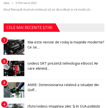
Alex
9 februarie 2022
Noul Renault Austral continuă să se dezvăluie și vă invită să
…
CELE MAI RECENTE ȘTIRI
1
Mai este nevoie de rodaj la mașinile moderne?
Ce se…
2
(video) SRT prezintă tehnologia eBoost Air
care elimină…
3
ANRE: Detensionarea relativă a situației din
Golf…
4
(foto/video) Imaginea zilei: Și în SUA polițiștii