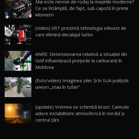
Mai este nevoie de rodaj la mașinile moderne?
14:37
15
Ce se întâmplă, de fapt, sub capotă în primii
kilometri
Cum merge? Škoda Octavia 4×4 DSG facelift //
AutoBlogMD
(video) SRT prezintă tehnologia eBoost Air
16
13:10
care elimină decalajul turbo
Lotus Eletre R / Test Drive AutoBlog.MD
20:06
17
ANRE: Detensionarea relativă a situației din
Golf influențează prețurile la carburanți în
Moldova
Va fi modelul nr.1 BYD în Moldova? BYD Seal U
DM-i / Test Drive AutoBlog.MD
18
(foto/video) Imaginea zilei: Și în SUA polițiștii
30:08
uneori „stau în tufari”
Noul Geely EX5 EM-i care a cucerit Moldova
înainte să ajungă în showroom / Test Drive
19
23:36
AutoBlog.MD
(update) Vremea se schimbă brusc: Canicula
aduce instabilitate atmosferică în nordul și
Noul ZEEKR 7X / Test Drive AutoBlog.MD
centrul țării
29:08
20