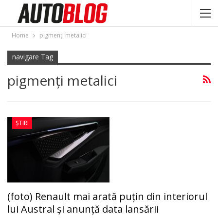
Home
pigmenți metalici
navigare Tag
pigmenți metalici
ȘTIRI
(foto) Renault mai arată puţin din interiorul
lui Austral şi anunţă data lansării