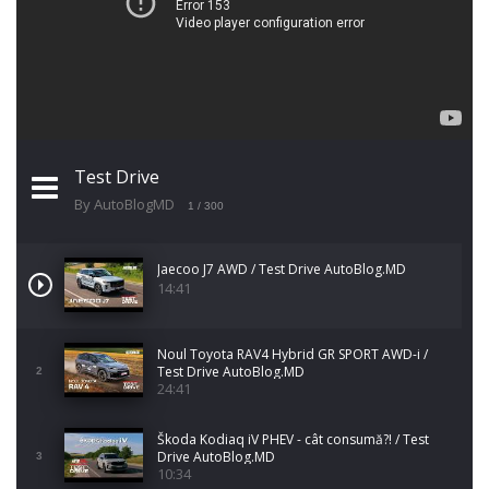
Test Drive
By AutoBlogMD
1
/ 300
Jaecoo J7 AWD / Test Drive AutoBlog.MD
14:41
Noul Toyota RAV4 Hybrid GR SPORT AWD-i /
Test Drive AutoBlog.MD
2
24:41
Škoda Kodiaq iV PHEV - cât consumă?! / Test
Drive AutoBlog.MD
3
10:34