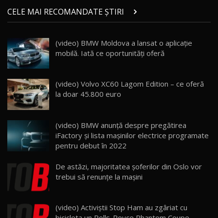
Micul BYD Dolphin Surf / Test Drive
CELE MAI RECOMANDATE ȘTIRI
AutoBlog.MD
21
16:59
(video) BMW Moldova a lansat o aplicaţie
Noua Mazda 6e / Test Drive AutoBlog.MD
mobilă. Iată ce oportunităţi oferă
26:59
22
Lynk & Co 01 / Test Drive AutoBlog.MD
(video) Volvo XC60 Lagom Edition – ce oferă
25:19
23
la doar 45.800 euro
ZEEKR 009: Cel mai Performant și Confortabil
(video) BMW anunţă despre pregătirea
Van Electric Testat în Moldova / AutoBlog.MD
24
iFactory şi lista maşinilor electrice programate
26:38
pentru debut în 2022
Land Rover Defender OCTA Edition One: Cel
De astăzi, majoritatea şoferilor din Oslo vor
mai Exclusiv și Puternic Defender Testat în
25
32:21
Moldova
trebui să renunţe la maşini
Porsche 911 Spirit 70 / Test Drive
AutoBlog.MD
26
(video) Activiștii Stop Ham au zgâriat cu
10:57
bicicleta un Rolls-Royce Phantom Coupe