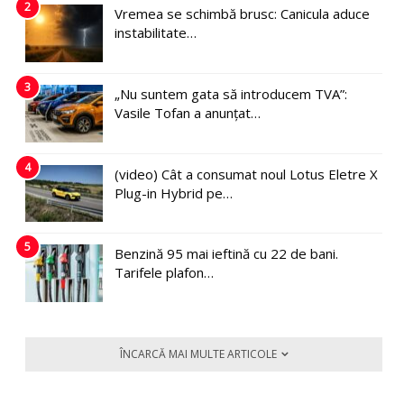
2
Vremea se schimbă brusc: Canicula aduce
instabilitate…
3
„Nu suntem gata să introducem TVA”:
Vasile Tofan a anunțat…
4
(video) Cât a consumat noul Lotus Eletre X
Plug-in Hybrid pe…
5
Benzină 95 mai ieftină cu 22 de bani.
Tarifele plafon…
ÎNCARCĂ MAI MULTE ARTICOLE