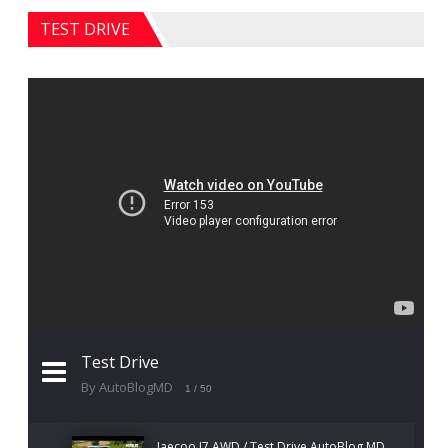
TEST DRIVE
Test Drive
By AutoBlogMD
1
/ 50
Jaecoo J7 AWD / Test Drive AutoBlog.MD