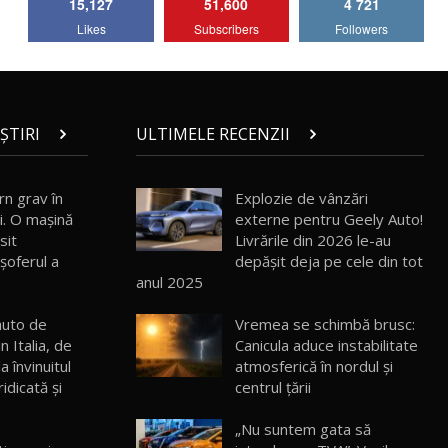
15,127
51,600
4 721
Lotus Emira Turbo SE / Test Drive
Likes
Subscribers
Followers
AutoBlog.MD
7
24:06
Noul Škoda Kodiaq RS / Test Drive
AutoBlog.MD în premieră națională
8
15:08
ȘTIRI
ULTIMELE RECENZII
Noul Geely EX2 / Test Drive AutoBlog.MD
15:22
9
rn grav în
Explozie de vânzări
i. O mașină
externe pentru Geely Auto!
sit
Livrările din 2026 le-au
Mercedes-AMG E 53 HYBRID 4MATIC+ /
 șoferul a
depășit deja pe cele din tot
Test Drive AutoBlog.MD
10
anul 2025
16:27
auto de
Vremea se schimbă brusc:
Noul Volvo ES90 / Test Drive AutoBlog.MD
 Italia, de
Canicula aduce instabilitate
27:58
11
a învinuitul
atmosferică în nordul și
idicată și
centrul țării
Noul MG HS / Test Drive AutoBlog.MD
16:48
12
„Nu suntem gata să