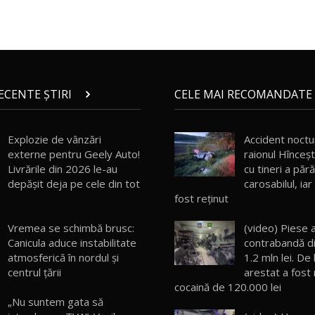
RECENTE ȘTIRI
CELE MAI RECOMANDATE 
Explozie de vânzări
Accident noctu
externe pentru Geely Auto!
raionul Hînceșt
Livrările din 2026 le-au
cu tineri a pără
depășit deja pe cele din tot
carosabilul, iar
fost reținut
Vremea se schimbă brusc:
(video) Piese 
Canicula aduce instabilitate
contrabandă din
atmosferică în nordul și
1.2 mln lei. De l
centrul țării
arestat a fost r
cocaină de 120.000 lei
„Nu suntem gata să