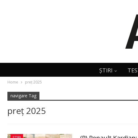
ȘTIRI
TES
Home
preț 2025
navigare Tag
preț 2025
(P) Renault Kardian:
ȘTIRI