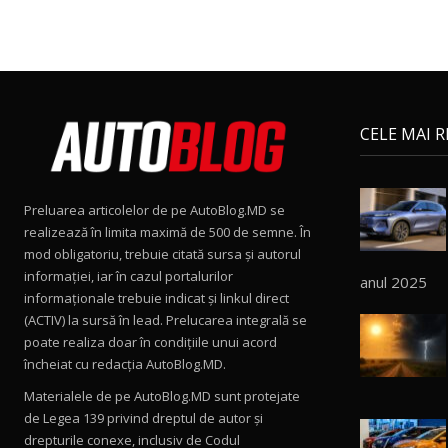
CELE MAI 
Preluarea articolelor de pe AutoBlog.MD se
realizează în limita maximă de 500 de semne. În
mod obligatoriu, trebuie citată sursa și autorul
informației, iar în cazul portalurilor
anul 2025
informaționale trebuie indicat și linkul direct
(ACTIV) la sursă în lead. Prelucarea integrală se
poate realiza doar în condițiile unui acord
încheiat cu redacţia AutoBlog.MD.
Materialele de pe AutoBlog.MD sunt protejate
de Legea 139 privind dreptul de autor și
drepturile conexe, inclusiv de Codul