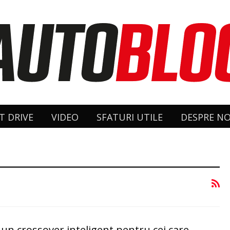
T DRIVE
VIDEO
SFATURI UTILE
DESPRE NO
 un crossover inteligent pentru cei care