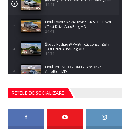
14:41
Noul Toyota RAV4 Hybrid GR SPORT AWD-i
/ Test Drive AutoBlog.MD
2
24:41
Škoda Kodiaq iV PHEV - cât consumă?! /
Test Drive AutoBlog.MD
3
10:34
Noul BYD ATTO 2 DM-i / Test Drive
AutoBlog.MD
4
17:35
Noul Mercedes-Benz S-Class facelift (S 580
REȚELE DE SOCIALIZARE
4MATIC V223) / Test Drive AutoBlog.MD
5
27:33
HAVAL H5 / Test Drive AutoBlog.MD
11:58
6