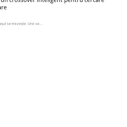
are
șul se trezește. Unii se
…